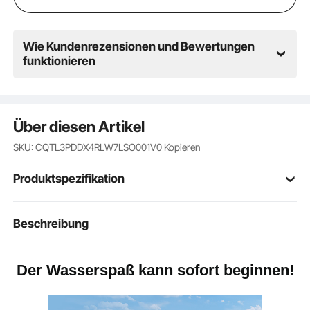
dem Wasser
Wie Kundenrezensionen und Bewertungen
funktionieren
Über diesen Artikel
SKU: CQTL3PDDX4RLW7LSO001V0
Kopieren
Produktspezifikation
Artikelmodellnum
Beschreibung
SS-1013
mer
Maximale
Der Wasserspaß kann sofort beginnen!
4 Personen
Kapazität