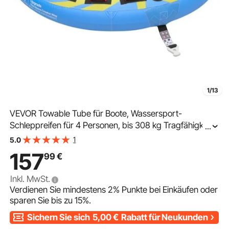
1/13
VEVOR Towable Tube für Boote, Wassersport-
Schleppreifen für 4 Personen, bis 308 kg Tragfähigkeit,
...
mit Flossen, Nylonhülle, Gepolsterten Griffen und
1
5.0
Sicherheitsventil, für Seen, Flüsse und Meere, Blau
157
99
€
Inkl. MwSt.
Verdienen Sie mindestens
2%
Punkte bei Einkäufen oder
sparen Sie bis zu
15%
.
Sichern Sie sich
5,00
€
Rabatt für Neukunden