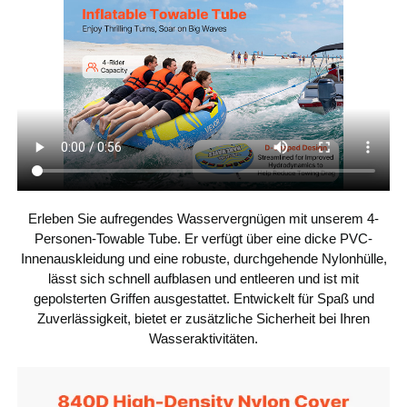
Auskleidungsmate
PVC
rial
Nylongewebe
Bezugsmaterial
Material
PP
Abschleppgurt &
Griff
Anzahl der
1
Abschleppgurte
Erleben Sie aufregendes Wasservergnügen mit unserem 4-
Personen-Towable Tube. Er verfügt über eine dicke PVC-
Anzahl der
1
Schlepppunkte
Innenauskleidung und eine robuste, durchgehende Nylonhülle,
lässt sich schnell aufblasen und entleeren und ist mit
gepolsterten Griffen ausgestattet. Entwickelt für Spaß und
0,7 PSI
Luftdruck
Zuverlässigkeit, bietet er zusätzliche Sicherheit bei Ihren
Wasseraktivitäten.
22,5 lbs / 10,2 kg
Produktgewicht
89 x 65,35 x 12,6 Zoll / 2260
Produktabmessun