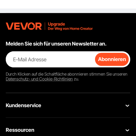
Flossen, Nylonhülle,
Gepolsterten Griffen
und Sicherheitsventil,
für Seen, Flüsse und
Meere, Blau
Melden Sie sich für unseren Newsletter an.
E-Mail Adresse
Abonnieren
Durch Klicken auf die Schaltfläche
abonnieren
stimmen Sie unseren
Datenschutz- und Cookie-Richtlinien
zu.
Kundenservice
Kontaktieren Sie uns
Ressourcen
Rückgaben & Ersatz