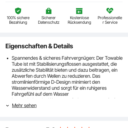
100% sichere
Sicherer
Kostenlose
Professionelle
Bezahlung
Datenschutz
Rücksendung
r Service
Eigenschaften & Details
Spannendes & sicheres Fahrvergnügen: Der Towable
Tube ist mit Stabilisierungsflossen ausgestattet, die
zusätzliche Stabilität bieten und dazu beitragen, ein
Abwerfen durch Wellen zu reduzieren. Das
stromlinienförmige D-Design minimiert den
Wasserwiderstand und sorgt für ein ruhigeres
Fahrgefühl auf dem Wasser
Langanhaltender Wasserspaß: Ausgestattet mit einer
Mehr sehen
dicken PVC-Innenauskleidung und einer robusten
Nylonhülle mit doppelt vernähten Nähten ist dieser
Schleppreifen auf intensive Nutzung ausgelegt. Die
Materialien sind UV- und alterungsbeständig und