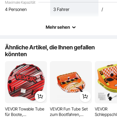
Maximale Kapazität
4 Personen
3 Fahrer
/
Mehr sehen
Ähnliche Artikel, die Ihnen gefallen
könnten
Bauchlage
Knieposition
VEVOR Towable Tube
VEVOR Fun Tube Set
VEVOR
Wesentliche Merkmale
für Boote,
zum Bootfahren,
Schleppsch