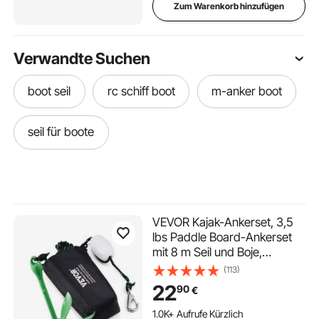
Zum Warenkorb hinzufügen
Verwandte Suchen
boot seil
rc schiff boot
m-anker boot
seil für boote
VEVOR Kajak-Ankerset, 3,5
lbs Paddle Board-Ankerset
mit 8 m Seil und Boje,
Faltbarer Kleiner Bootsanker
(113)
mit Aufbewahrungstasche
22
90
€
und Karabinerhaken, Kajak-
Zubehör für Kajaks, Kleine
1.0K+ Aufrufe Kürzlich