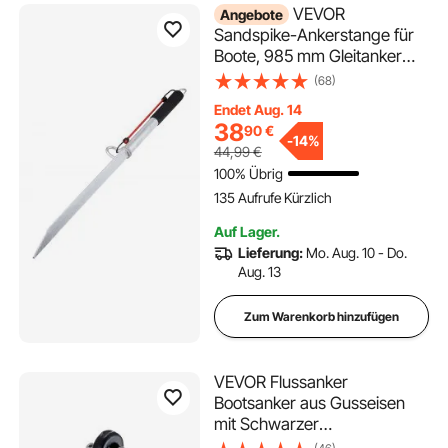
VEVOR
Angebote
Sandspike-Ankerstange für
Boote, 985 mm Gleitanker
aus Verzinktem
(68)
Kohlenstoffstahl, Uferspike,
Endet Aug. 14
Selbsthämmernder
38
90
€
Strandspike-Anker für Kleine
-
14%
44,99
€
Boote, Jetskis, Pontons,
100% Übrig
Kajaks usw.
135 Aufrufe Kürzlich
Auf Lager.
Lieferung:
Mo. Aug. 10 - Do.
Aug. 13
Zum Warenkorb hinzufügen
VEVOR Flussanker
Bootsanker aus Gusseisen
mit Schwarzer
Vinylbeschichtung und