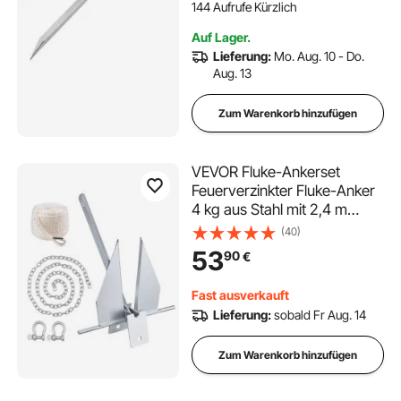
144 Aufrufe Kürzlich
Auf Lager.
Lieferung:
Mo. Aug. 10 - Do.
Aug. 13
Zum Warenkorb hinzufügen
VEVOR Fluke-Ankerset
Feuerverzinkter Fluke-Anker
4 kg aus Stahl mit 2,4 m
Kette, 22,86 m Seil und zwei
(40)
9 mm Schäkeln, Bootsanker
53
90
€
für kleine Schiffe unter 5,49
m, Meere, Flüsse und Küsten
Fast ausverkauft
Lieferung:
sobald Fr Aug. 14
Zum Warenkorb hinzufügen