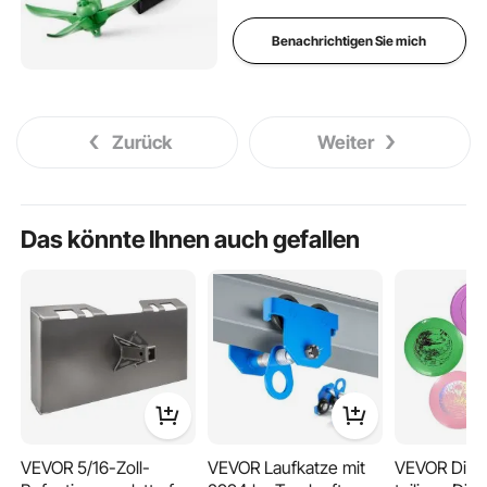
Boote, Kanus
Benachrichtigen Sie mich
Zurück
Weiter
Das könnte Ihnen auch gefallen
VEVOR 5/16-Zoll-
VEVOR Laufkatze mit
VEVOR Discg