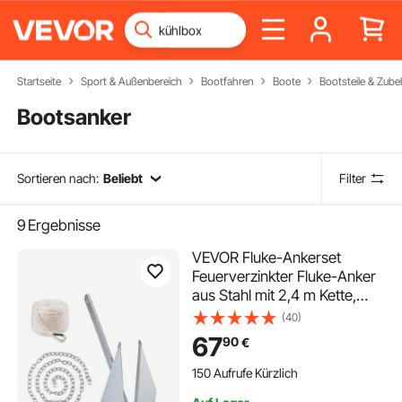
Startseite
Sport & Außenbereich
Bootfahren
Boote
Bootsteile & Zub
Bootsanker
Sortieren nach:
Beliebt
Filter
9
Ergebnisse
VEVOR Fluke-Ankerset
Feuerverzinkter Fluke-Anker
aus Stahl mit 2,4 m Kette,
30,8 m Seil und zwei 11 mm
(40)
Schäkeln, Bootsanker für
67
90
€
kleine Schiffe unter 9,14 m,
Meere, Flüsse und Küsten
150 Aufrufe Kürzlich
6kg