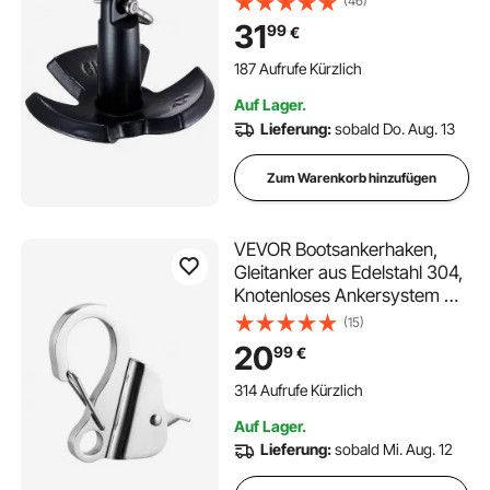
(46)
Schäkel 5,4 kg, Pilzanker in
31
99
€
Marinequalität für Boote bis
zu 3,05 m, Ausgezeichnete
187 Aufrufe Kürzlich
Haltekraft in Flüssen und
Auf Lager.
Seen
Lieferung:
sobald Do. Aug. 13
Zum Warenkorb hinzufügen
VEVOR Bootsankerhaken,
Gleitanker aus Edelstahl 304,
Knotenloses Ankersystem mit
Schnellverschluss,
(15)
Bootsankerhaken-Clips für
20
99
€
9,5-16 mm Bootsankerseil, 1,7
t Max. Zugfestigkeit
314 Aufrufe Kürzlich
Schiebeanker-Haken
Auf Lager.
Lieferung:
sobald Mi. Aug. 12