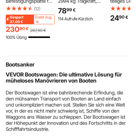
Befestigungsplatte für
2994 kg Tragkraft,
teiliges Disc
Kompaktlader
Manuelles Rollfahrwerk
Starter-Set 
(12)
78
99
€
Montageplatte
mit Doppelrädern &
Ganzkörper
24
90
€
Gespart
Endet Aug.
114 Aufrufe Kürzlich
Schnellbefestigungspl
63-203 mm
Krafttraining
37,00
€
14
atte mit 5,79 cm
Verstellbarer
Mid-Range D
230
90
€
267
,90
€
Anhängerkupplung
Flanschbreite,
Mini-Marker,
100% Übrig
kompatibel mit
Handfahrwerk aus
Garten Rase
Kompaktladern und
Kohlenstoffstahl für I-
Ootdoor
Traktoren von Deere
Träger, Krankatze für
Kubota Bobcat
Werkstatt Lager
Bootsanker
Mahindra
VEVOR Bootswagen: Die ultimative Lösung für
müheloses Manövrieren von Booten
Der Bootswagen ist eine bahnbrechende Erfindung, die
den mühsamen Transport von Booten an Land einfach
und unkompliziert machen soll. Stellen Sie sich eine Welt
vor, in der es nicht mehr schwierig ist, Schiffe von den
Waggons ans Wasser zu schleppen. Der Bootswagen ist
der Höhepunkt der Innovation und des Fortschritts in der
Schifffahrtsindustrie.