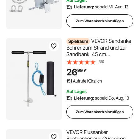
Auf Lager.
Lieferung:
sobald Mi. Aug. 12
Zum Warenkorb hinzufügen
VEVOR Sandanke
Spielraum
Bohrer zum Strand und zur
Sandbank, 45 cm
Schraubanker aus Edelstahl
(35)
316 mit Abnehmbarem Griff,
26
99
€
Bungee-Leine und
Tragetasche, für Jet-Ski-
151 Aufrufe Kürzlich
PWC-Pontonkajak
Auf Lager.
Lieferung:
sobald Do. Aug. 13
Zum Warenkorb hinzufügen
VEVOR Flussanker
Bootsanker aus Gusseisen