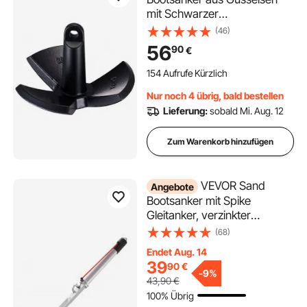
mit Schwarzer
Vinylbeschichtung 13,6 kg,
(46)
Pilzanker in Marinequalität für
56
90
€
Boote bis zu 9,14 m,
Beeindruckende Haltekraft in
154 Aufrufe Kürzlich
Flüssen und Seen mit
Nur noch 4 übrig, bald bestellen
Schlammboden
Lieferung:
sobald Mi. Aug. 12
Zum Warenkorb hinzufügen
VEVOR Sand
Angebote
Bootsanker mit Spike
Gleitanker, verzinkter
Kohlenstoffstahl Bootsanker,
(68)
Flachwasser-Strandanker,
Endet Aug. 14
zur Sicherung von Jetskis,
39
90
€
PWCs, Pontonkajaks an
-
9%
43,90
€
Stränden und Sandbänken
100% Übrig