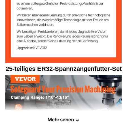
6,6 lbs / 3 kg
Nettogewicht
φ 1,3 x 1,6 Zoll / φ 33 x 40
Produktabmessun
gen
mm
25-teiliges ER32-Spannzangenfutter-Set
Mehr sehen