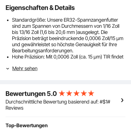
Eigenschaften & Details
Standardgröße: Unsere ER32-Spannzangenfutter
sind zum Spannen von Durchmessern von 1/16 Zoll
bis 13/16 Zoll (1,6 bis 20,6 mm )ausgelegt. Die
Präzision beträgt beeindruckende 0,0006 Zoll/15 μm
und gewährleistet so höchste Genauigkeit für Ihre
Bearbeitungsanforderungen.
Hohe Präzision: Mit 0,0006 Zoll (ca. 15 µm) TIR findet
unser ER32-Spannzangenfuttersatz Anwendung in
Mehr sehen
verschiedenen Branchen, darunter Luft- und
Raumfahrt, Automobilbau, medizinische Geräte,
Elektronik und mehr. Es gewährleistet eine präzise
Bearbeitung, um den hohen Fertigungsstandards
Bewertungen
5.0
dieser Branchen gerecht zu werden.
Hochwertige Materialien: Unsere ER32-
Durchschnittliche Bewertung basierend auf: #$1#
Spannzangenfutter sind aus Kohlenstoffstahl
Reviews
gefertigt, gehärtet und präzisionsgeschliffen und
eignen sich daher für das
Hochgeschwindigkeitsfräsen von Präzisionsteilen,
Top-Bewertungen
hochfestes Schleifen und verschiedene