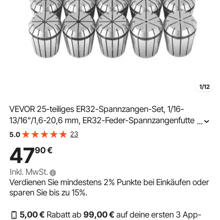
1/12
VEVOR 25-teiliges ER32-Spannzangen-Set, 1/16-
13/16"/1,6-20,6 mm, ER32-Feder-Spannzangenfutter-
...
Set, 0,0006"/15 μm TIR-Drehfutter-Werkzeug für CNC-
23
5.0
Graviermaschine, Fräsen, Drehmaschine, Bohrmaschine
47
90
€
Inkl. MwSt.
Verdienen Sie mindestens
2%
Punkte bei Einkäufen oder
sparen Sie bis zu
15%
.
5
,00
€
Rabatt ab
99
,00
€
auf deine ersten 3 App-