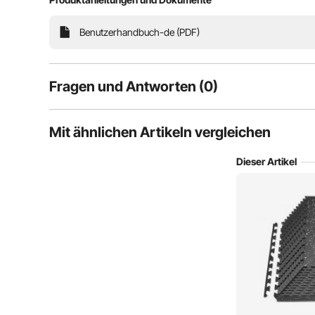
Benutzerhandbuch-de (PDF)
Stoßdämpfender Protektor
Premium-Vers
Fragen und Antworten (0)
Typische Fragen, die zu Produkten gestellt werden:
Mit ähnlichen Artikeln vergleichen
Ist das Produkt haltbar? ...
Dieser Artikel
Stellen Sie die erste Frage