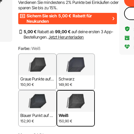
Verdienen Sie mindestens
2%
Punkte bei Einkäufen oder
sparen Sie bis zu
15%
.
Sichern Sie sich
5,00
€
Rabatt für
Neukunden
5
,00
€
Rabatt ab
99
,00
€
auf deine ersten 3 App-
Bestellungen.
Jetzt Herunterladen
Farbe:
Weiß
Graue Punkte auf S
Schwarz
chwarz
150,90
€
149,90
€
Blauer Punkt auf Sc
Weiß
hwarz
152,90
€
150,90
€