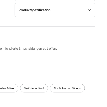
Produktspezifikation
Farbe
Artikelmodellnummer
Set-
Schwarz
HRD-
Menge
mit
XJD6614-
24 Stk.
weißen
24W
Punkten
ren, fundierte Entscheidungen zu treffen.
Einzelstückgröße
24 x 24
Fläche
Zoll
Dicke
96
(einschlie
0,56 Zoll /
Quadratfu
ßlich
14 mm
ß
Randleiste
n)
Alle Spezifikationen anzeigen
llen Artikel
Verifizierter Kauf
Nur Fotos und Videos