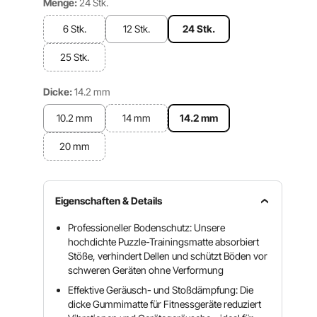
Menge:
24 Stk.
6 Stk.
12 Stk.
24 Stk.
25 Stk.
Dicke:
14.2 mm
10.2 mm
14 mm
14.2 mm
20 mm
Eigenschaften & Details
Professioneller Bodenschutz: Unsere
hochdichte Puzzle-Trainingsmatte absorbiert
Stöße, verhindert Dellen und schützt Böden vor
schweren Geräten ohne Verformung
Effektive Geräusch- und Stoßdämpfung: Die
dicke Gummimatte für Fitnessgeräte reduziert