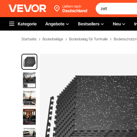
Liefern nach
Deutschland
Kategorie
Angebote
Bestsellers
Neu
I
Startseite
Bodenbeläge
Bodenbelag für Turnhalle
Bodenschutzm