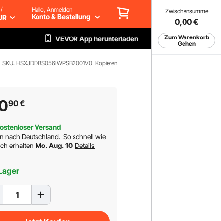
/
Hallo, Anmelden
Zwischensumme
Konto & Bestellung
UR
0,00
€
Zum Warenkorb
VEVOR App herunterladen
Gehen
SKU: HSXJDDBS056IWPSB2001V0
Kopieren
50
90
€
ostenloser Versand
rn nach
Deutschland
.
So schnell wie
ch erhalten
Mo. Aug. 10
Details
Lager