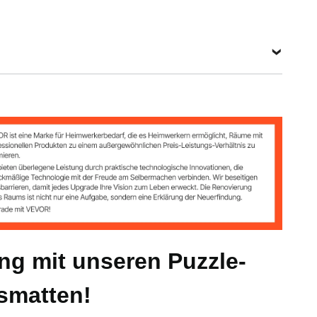
-24W
eißen Punkten
inschließlich Randleisten)
 mm
ing mit unseren Puzzle-
smatten!