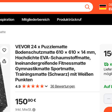
DE
E
nspiration
Mitgliederbereich
Produktrückruf
atte
VEVOR 24 x Puzzlematte
1
Bodenschutzmatte 610 x 610 x 14 mm,
Hochdichte EVA-Schaumstoffmatte,
Ineinandergreifende Fitnessmatte
K
Gymnastikmatte Sportmatte,
Liefe
Trainingsmatte (Schwarz) mit Weißen
mögli
Punkten
36 Bewertungen
Auf 
4.9
150
90
€
Inkl. MwSt.