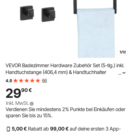
1/12
VEVOR Badezimmer Hardware Zubehör Set (5-tlg.) inkl.
Handtuchstange (406,4 mm) & Handtuchhalter
...
(quadratischer Ring) & 2 Haken & Toilettenpapierhalter,
66
4.8
für Badezimmer, Wandmontage Mattschwarz
29
90
€
Inkl. MwSt.
Verdienen Sie mindestens
2%
Punkte bei Einkäufen oder
sparen Sie bis zu
15%
.
5
,00
€
Rabatt ab
99
,00
€
auf deine ersten 3 App-