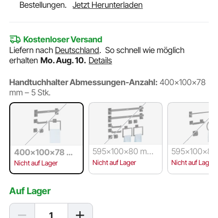
Bestellungen.
Jetzt Herunterladen
Kostenloser Versand
Liefern nach
Deutschland
.
So schnell wie möglich
erhalten
Mo. Aug. 10.
Details
Handtuchhalter Abmessungen-Anzahl:
400x100x78
mm – 5 Stk.
595x100x80 mm
595x100x8
400x100x78 m
– 10 Stk.
– 4 Stk.
m – 5 Stk.
Nicht auf Lager
Nicht auf Lager
Nicht auf Lager
Auf Lager