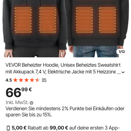
1/12
VEVOR Beheizter Hoodie, Unisex Beheiztes Sweatshirt
mit Akkupack 7,4 V, Elektrische Jacke mit 5 Heizzonen
...
für Männer & Frauen, Leichter warmer beheizter
95
4.5
Outdoor-Pullover zum Angeln und Camping, Größe M,
66
99
€
Schwarz
Inkl. MwSt.
Verdienen Sie mindestens
2%
Punkte bei Einkäufen oder
sparen Sie bis zu
15%
.
5
,00
€
Rabatt ab
99
,00
€
auf deine ersten 3 App-