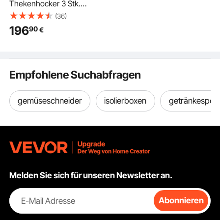
Thekenhocker 3 Stk.
(98 cm hoch)
(36)
Küchenstuhl aus PU-
196
90
€
Leder mit Rückenlehne
& Metallrahmen,
Bistrostuhl (136,1 kg
belastbar) Küche
Empfohlene Suchabfragen
Esszimmer Bar
Kücheninsel, Barstuhl
Braun
gemüseschneider
isolierboxen
getränkespen
Melden Sie sich für unseren Newsletter an.
E-Mail Adresse
Abonnieren