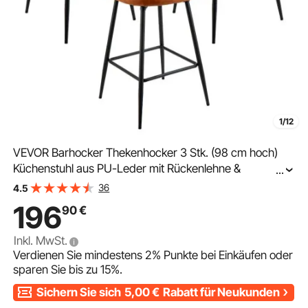
1/12
VEVOR Barhocker Thekenhocker 3 Stk. (98 cm hoch)
Küchenstuhl aus PU-Leder mit Rückenlehne &
...
Metallrahmen, Bistrostuhl (136,1 kg belastbar) Küche
36
4.5
Esszimmer Bar Kücheninsel, Barstuhl Braun
196
90
€
Inkl. MwSt.
Verdienen Sie mindestens
2%
Punkte bei Einkäufen oder
sparen Sie bis zu
15%
.
Sichern Sie sich
5,00
€
Rabatt für Neukunden