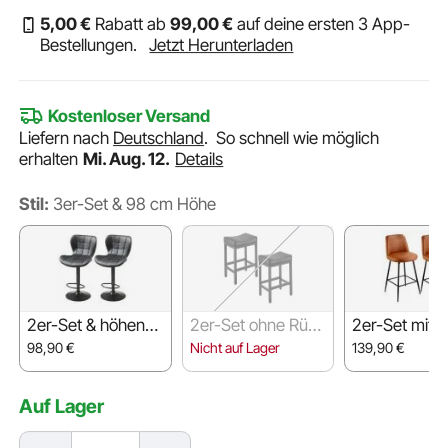
5
,00
€
Rabatt ab
99
,00
€
auf deine ersten 3 App-
Bestellungen.
Jetzt Herunterladen
Kostenloser Versand
Liefern nach
Deutschland
.
So schnell wie möglich
erhalten
Mi. Aug. 12.
Details
Stil:
3er-Set & 98 cm Höhe
2er-Set & höhenve
2er-Set ohne Rück
2er-Set mit 
rstellbar
enlehne
nlehne
98,90
€
Nicht auf Lager
139,90
€
Auf Lager