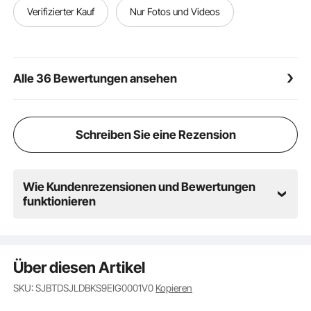
Leichtigkeit & Vielseitigkeit: Das Vintage-braune PU-
Verifizierter Kauf
Nur Fotos und Videos
Leder kombiniert mit der stromlinienförmigen,
geschwungenen Rückenlehne eignet sich sowohl für
private als auch für gewerbliche Räume. Die
Standardsitzhöhe passt zu verschiedenen Bartheken
Alle 36 Bewertungen ansehen
und Kücheninseln
Schreiben Sie eine Rezension
Wie Kundenrezensionen und Bewertungen
funktionieren
Über diesen Artikel
SKU: SJBTDSJLDBKS9EIG0001V0
Kopieren