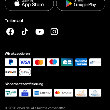
Datenschutzerklärung
Zahlungsmethoden
Pro Mitgliedsprogramm AGB
VEVOR Produkt-Rückruferklärungen
Teilen auf
Impressum
Wir akzeptieren
Aufbewahrungsbox
Sicherheitszertifizierung
Unsere Töpfermaschine ist mit einer Aufbewahrungsbox für
Werkzeuge ausgestattet, ohne Platz auf der Tischplatte zu
beanspruchen, was ein komfortableres Bastelerlebnis
ermöglicht.
© 2026 vevor.de. Alle Rechte vorbehalten