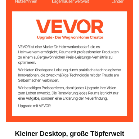
Aluminium-
11 Zoll / Ø 280 mm
Drehteller, Größe
Drehteller aus PP-
14 Zoll / Ø 360 mm
Kunststoff, Größe
30-300 U/min
Drehzahlbereich
Maximale
11 lbs / 5 kg
Tonkapazität
max. 55 dB
Geräuschpegel
Geschwindigkeits
Touchscreen und Fußpedal
regelung
PP-Kunststoff
Hauptmaterial
Kleiner Desktop, große Töpferwelt