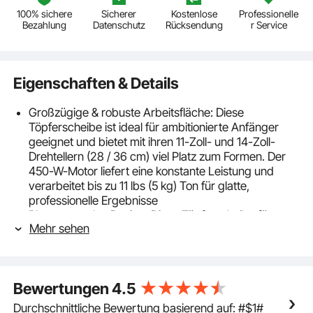
100% sichere
Sicherer
Kostenlose
Professionelle
Bezahlung
Datenschutz
Rücksendung
r Service
Eigenschaften & Details
Großzügige & robuste Arbeitsfläche: Diese
Töpferscheibe ist ideal für ambitionierte Anfänger
geeignet und bietet mit ihren 11-Zoll- und 14-Zoll-
Drehtellern (28 / 36 cm) viel Platz zum Formen. Der
450-W-Motor liefert eine konstante Leistung und
verarbeitet bis zu 11 lbs (5 kg) Ton für glatte,
professionelle Ergebnisse
Platzsparendes Design: Diese Töpferscheibe für
Mehr sehen
Erwachsene wurde entwickelt, um kreative
Arbeitsbereiche optimal zu nutzen. Die innovative
Tischplatte ist 50 % kleiner als bei herkömmlichen
Modellen, spart wertvollen Platz in Innenräumen und
Bewertungen
4.5
lässt sich leicht transportieren sowie verstauen
Integrierte Werkzeugaufbewahrung: Unsere
Durchschnittliche Bewertung basierend auf: #$1#