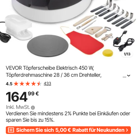
1/13
VEVOR Töpferscheibe Elektrisch 450 W,
Töpferdrehmaschine 28 / 36 cm Drehteller,
...
Keramikscheibe mit Fußpedal & 30–300 U/min
433
4.5
Einstellbarer Drehzahl & Abnehmbarem Becken, für
164
99
€
Anfänger DIY-Tonkunst, Weiß
Inkl. MwSt.
Verdienen Sie mindestens
2%
Punkte bei Einkäufen oder
sparen Sie bis zu
15%
.
Sichern Sie sich
5,00
€
Rabatt für Neukunden