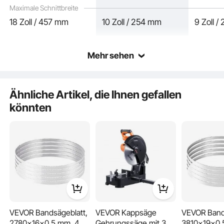
Maximale Schnittbreite
18 Zoll / 457 mm
10 Zoll / 254 mm
9 Zoll 
Mehr sehen
Ähnliche Artikel, die Ihnen gefallen
könnten
Diese Holzbandsäge bewältigt mühelos Kurven, Bögen und komplizierte
Schnitte durch sanften Holzvorschub. Ideal für kreative Holzarbeiten wie
Möbelschnitzerei, Schnitzereien und kunstvolle Bastelarbeiten.
VEVOR Bandsägeblatt,
VEVOR Kappsäge
VEVOR Band
2780x16x0,5 mm, 4
Gehrungssäge mit 355
3810x19x0,