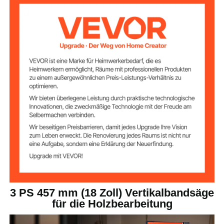
Maximale
18 Zoll / 457 mm
Schnittbreite
Maximale
16 Zoll / 406 mm
Schnitthöhe
150 Zoll / 3810 mm
Klingenlänge
0,75 Zoll/19 mm
Klingenbreite
26,8 x 19,0 Zoll / 681 x 482
Arbeitstischgröße
mm
3 PS 457 mm (18 Zoll) Vertikalbandsäge
für die Holzbearbeitung