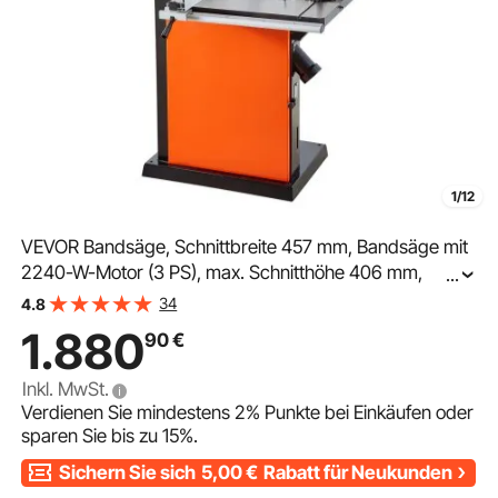
1/12
VEVOR Bandsäge, Schnittbreite 457 mm, Bandsäge mit
2240-W-Motor (3 PS), max. Schnitthöhe 406 mm,
...
690x510 mm Gusseisentisch, mit 360°-Arbeitsleuchte,
34
4.8
Gehrungsanschlag, Parallelanschlag
1.880
90
€
Inkl. MwSt.
Verdienen Sie mindestens
2%
Punkte bei Einkäufen oder
sparen Sie bis zu
15%
.
Sichern Sie sich
5,00
€
Rabatt für Neukunden