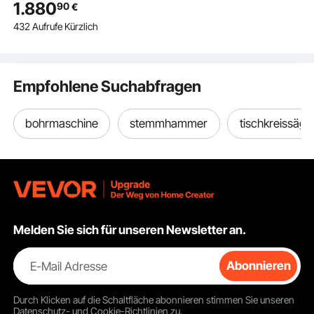
1.880
90
€
Schnitthöhe 406 mm,
432 Aufrufe Kürzlich
690x510 mm
Gusseisentisch, mit
360°-Arbeitsleuchte,
Gehrungsanschlag,
Empfohlene Suchabfragen
Parallelanschlag
bohrmaschine
stemmhammer
tischkreissäge
Melden Sie sich für unseren Newsletter an.
E-Mail Adresse
Abonnieren
Durch Klicken auf die Schaltfläche
abonnieren
stimmen Sie unseren
Datenschutz- und Cookie-Richtlinien
zu.