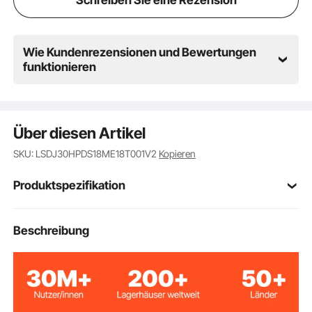
Wie Kundenrezensionen und Bewertungen
funktionieren
Über diesen Artikel
SKU: LSDJ30HPDS18ME18T001V2
Kopieren
Produktspezifikation
Artikelmodellnum
Beschreibung
HBS450
mer
Tischbandsäge
Typ
2240 W / 3 PS
Nennleistung