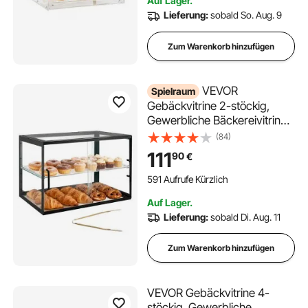
Auf Lager.
Lieferung:
sobald So. Aug. 9
Zum Warenkorb hinzufügen
VEVOR
Spielraum
Gebäckvitrine 2-stöckig,
Gewerbliche Bäckereivitrine
aus Transparentem Acryl,
(84)
Thekenvitrine mit Schiebetür
111
90
€
& Abnehmbarer Trennwand
für Kekse, Desserts und
591 Aufrufe Kürzlich
Donuts, 550 x 385 x 390 mm
Auf Lager.
Schwarz
Lieferung:
sobald Di. Aug. 11
Zum Warenkorb hinzufügen
VEVOR Gebäckvitrine 4-
stöckig, Gewerbliche