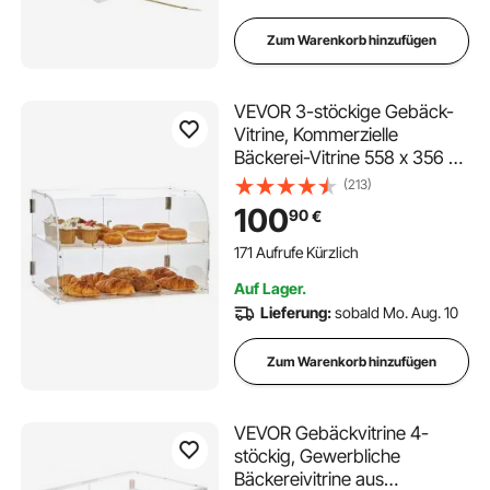
Zum Warenkorb hinzufügen
VEVOR 3-stöckige Gebäck-
Vitrine, Kommerzielle
Bäckerei-Vitrine 558 x 356 x
356 mm, Acryl-Vitrine mit mit
(213)
stabilen Doppelscharnieren,
100
90
€
Bäckerei Konditorei Vitrine für
Donut-Bagels, Kuchen, Kekse
171 Aufrufe Kürzlich
usw.
Auf Lager.
Lieferung:
sobald Mo. Aug. 10
Zum Warenkorb hinzufügen
VEVOR Gebäckvitrine 4-
stöckig, Gewerbliche
Bäckereivitrine aus