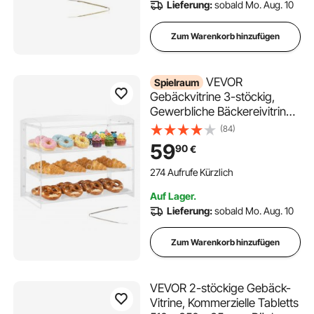
Lieferung:
sobald Mo. Aug. 10
Zum Warenkorb hinzufügen
VEVOR
Spielraum
Gebäckvitrine 3-stöckig,
Gewerbliche Bäckereivitrine
aus Transparentem Acryl,
(84)
Thekenvitrine mit Klapptür &
59
90
€
Abnehmbarer Trennwand für
Kekse, Desserts und Donuts,
274 Aufrufe Kürzlich
482 x 232 x 380 mm
Auf Lager.
Lieferung:
sobald Mo. Aug. 10
Zum Warenkorb hinzufügen
VEVOR 2-stöckige Gebäck-
Vitrine, Kommerzielle Tabletts