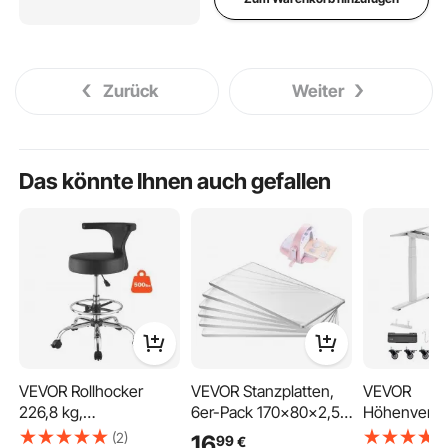
Zurück
Weiter
Das könnte Ihnen auch gefallen
VEVOR Rollhocker
VEVOR Stanzplatten,
VEVOR
226,8 kg,
6er-Pack 170x80x2,5
Höhenverste
Arbeitshocker
mm, Cutting Pads,
Schreibtisch
(2)
16
99
€