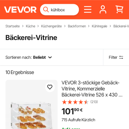
Startseite
Küche
Küchengeräte
Backformen
Kühlregale
Bäckerei-V
Bäckerei-Vitrine
Sortieren nach:
Beliebt
Filter
10
Ergebnisse
VEVOR 3-stöckige Gebäck-
Vitrine, Kommerzielle
Bäckerei-Vitrine 526 x 430 x
415 mm, Bäckerei-Vitrine,
(213)
Acryl-Vitrine mit Zugang zur
101
90
€
Hintertür & Abnehmbaren
Regalen, für Donut-Bagels,
715 Aufrufe Kürzlich
Kuchen, Kekse usw.