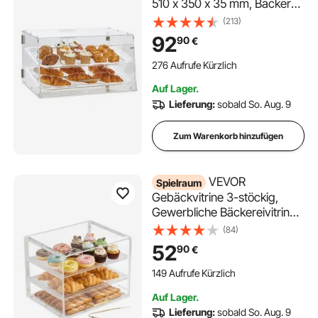
510 x 350 x 35 mm, Bäckerei-
Vitrine, Acryl-Vitrine mit
(213)
Zugang zur Hintertür und
92
90
€
abnehmbaren Regalen, für
Donut-Bagels, Kuchen, Kekse
276 Aufrufe Kürzlich
usw.
Auf Lager.
Lieferung:
sobald So. Aug. 9
Zum Warenkorb hinzufügen
VEVOR
Spielraum
Gebäckvitrine 3-stöckig,
Gewerbliche Bäckereivitrine
aus Transparentem Acryl,
(84)
Thekenvitrine mit Klapptür &
52
90
€
Abnehmbarer Trennwand für
Kekse, Desserts und Donuts,
149 Aufrufe Kürzlich
33 x 26 x 26 cm
Auf Lager.
Lieferung:
sobald So. Aug. 9