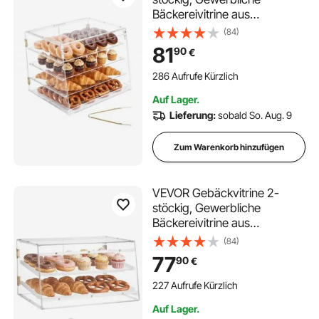
Bäckereivitrine aus
Transparentem Acryl,
(84)
Thekenvitrine mit
81
90
€
Magnetischer Rücktür &
Abnehmbarer Trennwand für
286 Aufrufe Kürzlich
Kekse Desserts Donuts, 530
Auf Lager.
x 435 x 415 mm
Lieferung:
sobald So. Aug. 9
Zum Warenkorb hinzufügen
VEVOR Gebäckvitrine 2-
stöckig, Gewerbliche
Bäckereivitrine aus
Transparentem Acryl,
(84)
Thekenvitrine mit
77
90
€
Magnetischer Rücktür &
Abnehmbarer Trennwand für
227 Aufrufe Kürzlich
Kekse, Desserts und Donuts,
Auf Lager.
526 x 400 x 305 mm