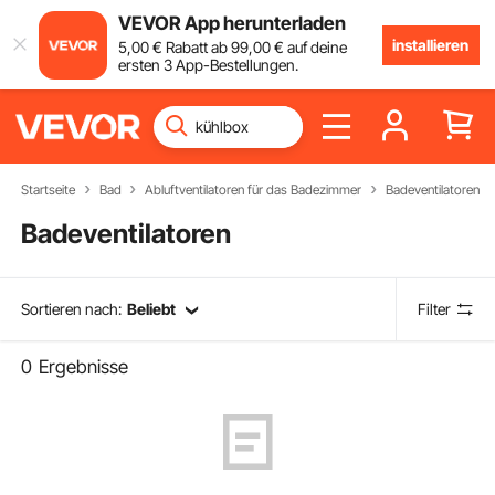
VEVOR App herunterladen
installieren
5
,00
€
Rabatt ab
99
,00
€
auf deine
ersten 3 App-Bestellungen.
Startseite
Bad
Abluftventilatoren für das Badezimmer
Badeventilatoren
Badeventilatoren
Sortieren nach:
Beliebt
Filter
0
Ergebnisse