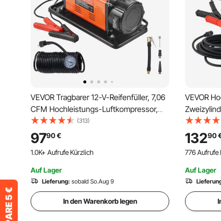
VEVOR Tragbarer 12-V-Reifenfüller, 7,06
VEVOR Hoc
CFM Hochleistungs-Luftkompressor,
Zweizylind
150 PSI Offroad-Luftpumpe mit Adaptern
Reifenfülle
(313)
für Auto, SUV, Wohnmobil, LKW –
Luftpumpe
97
132
90
€
90
Inklusive 6,5 Fuß Netzkabel, 26 Fuß
Adaptern 
1.0K+ Aufrufe Kürzlich
776 Aufrufe 
Luftschlauch mit Druckmesser,
Geländew
Tragetasche
Auf Lager
Auf Lager
Lieferung:
sobald So.Aug 9
Lieferun
In den Warenkorb legen
I