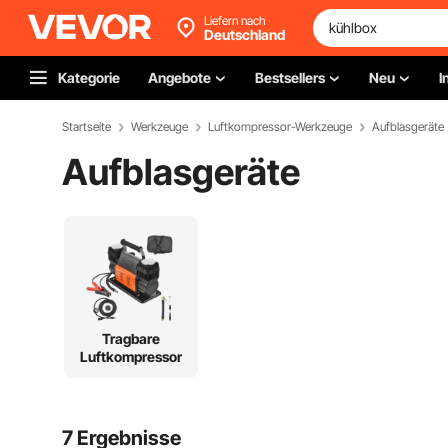
Liefern nach
Deutschland
Kategorie
Angebote
Bestsellers
Neu
I
Startseite
Werkzeuge
Luftkompressor-Werkzeuge
Aufblasgeräte
Aufblasgeräte
Tragbare
Luftkompressoren
7 Ergebnisse