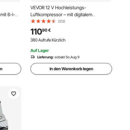
VEVOR 12 V Hochleistungs-
mit 6-l-
Luftkompressor – mit digitalem
-
Druckmesser, Reifenfüllset, tragbarer
(313)
Reifenfüller mit 7,06 CFM, 150 PSI
110
90
€
Offroad-Luftpumpe mit Adaptern für
380 Aufrufe Kürzlich
 LKWs,
LKWs, Autos, SUVs, Allradfahrzeuge
,
und Wohnmobile
Auf Lager
Lieferung:
sobald So.Aug 9
en
In den Warenkorb legen