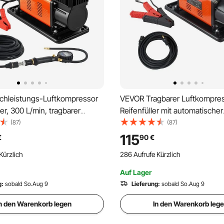
hleistungs-Luftkompressor
VEVOR Tragbarer Luftkompres
er, 300 L/min, tragbarer
Reifenfüller mit automatischer
r, 12 V, 150 PSI, Offroad-
Abschaltfunktion, LCD-Digital
(87)
(87)
 mit digitalem Manometer &
202 L/min, 10,3 bar, Offroad
115
€
90
€
für LKW, PKW, SUV,
mit Adaptern für LKW, PKW, S
Kürzlich
286 Aufrufe Kürzlich
agen & RV
Geländewagen & RV
Auf Lager
g:
sobald So.Aug 9
Lieferung:
sobald So.Aug 9
n den Warenkorb legen
In den Warenkorb leg