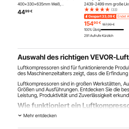
400x330x635mm Weiß,
2439-2499 mm große Lk
Metallgestell, Holztischplatte,
Ladeflächen, wasserdicht
(33)
44
99
€
Handgriffe, Lenkrolle mit 2
Zelt mit erweiterbarer Mar
Gespart
33,09
€
Endet A
Bremsen, Aufbewahrungswagen
Regendach &
154
90
€
187,99
€
für Büro Bastelzimmer
Aufbewahrungstasche,
100% Übrig
Schlafzimmer
Sonnenschutz zum Camp
291 Aufrufe Kürzlich
Auswahl des richtigen VEVOR-Luft
Luftkompressoren sind für funktionierende Produ
des Maschinenzeitalters zeigt, dass die Erfindun
Luftkompressoren sind in großen Werkstätten, Auto
Größen und Ausführungen. Entdecken Sie die beso
Leistung, Produktivität und Zuverlässigkeit erkun
Wie funktioniert ein
Luftkompress
Mehr entdecken
Durch Druck auf die Umgebungsluft erzeugen Luft
kann. Wenn Druckluft gezielt freigesetzt wird, bau
umgewandelt wird. Anschließend können verschi