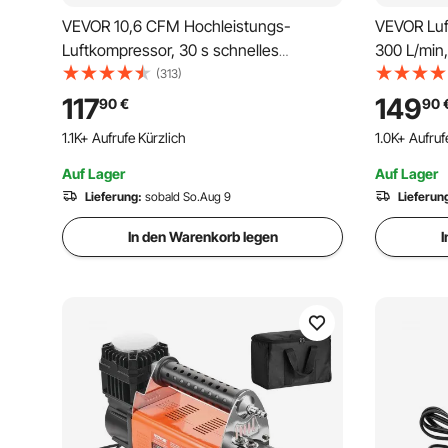
VEVOR 10,6 CFM Hochleistungs-
VEVOR Luf
Luftkompressor, 30 s schnelles
300 L/min,
Aufpumpen | Tragbarer Reifenfüller mit
automatisc
(313)
zwei Zylindern, 12 V 150 PSI Offroad-
bar, Offr
117
149
90
€
90
Luftpumpe mit Adaptern für LKWs,
Digitalanz
1.1K+ Aufrufe Kürzlich
1.0K+ Aufruf
Autos, SUVs, 4 x 4-Fahrzeuge,
SUV, Gelä
Wohnmobile
Auf Lager
Auf Lager
Lieferung:
sobald So.Aug 9
Lieferun
In den Warenkorb legen
I