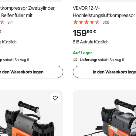
tkompressor Zweizylinder,
VEVOR 12-V-
 Reifenfüller mit
Hochleistungsluftkompressor 
her Abschaltung, 12 V, 10,3
Tank-Kit, tragbarer 6,35-CFM
(87)
(313)
oad-Luftpumpe mit LCD-
Reifenfüller, 150-PSI-Offroad-
159
€
90
€
eige & Adaptern für LKW, PKW,
Luftkompressor mit digitalem
e Kürzlich
818 Aufrufe Kürzlich
ndewagen & RV
Druckmesser, Reifenfüller für
Autos, SUVs, 4x4-Fahrzeuge
Auf Lager
Wohnmobile
g:
sobald So.Aug 9
Lieferung:
sobald So.Aug 9
n den Warenkorb legen
In den Warenkorb leg