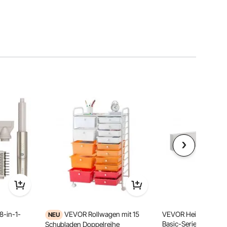
-in-1-
VEVOR Rollwagen mit 15
VEVOR Heizungsabd
NEU
Basic-Serie, 1526 x 
Schubladen Doppelreihe