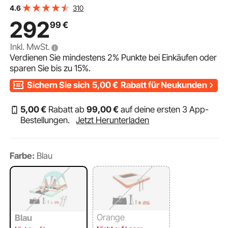
Tragetasche, Sonnendach & Abnehmbarer Leiter,
310
4.6
Schwimmende Insel, Wasserplattform für Pool, Strand &
292
99
€
Meer
Inkl. MwSt.
Verdienen Sie mindestens
2%
Punkte bei Einkäufen oder
sparen Sie bis zu
15%
.
Sichern Sie sich
5,00
€
Rabatt für Neukunden
5
,00
€
Rabatt ab
99
,00
€
auf deine ersten 3 App-
Bestellungen.
Jetzt Herunterladen
Farbe:
Blau
Orange
Blau