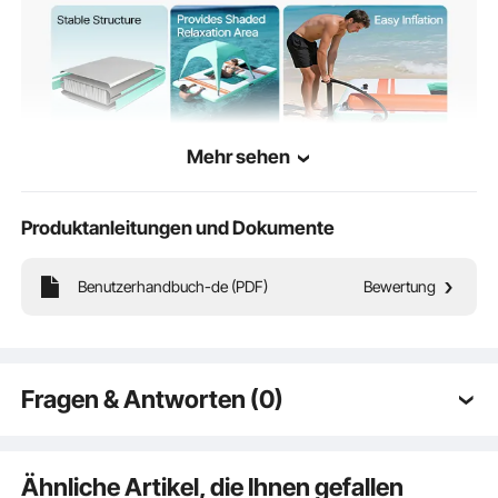
Mehr sehen
Produktanleitungen und Dokumente
Benutzerhandbuch-de (PDF)
Bewertung
Ein Sommer-Must-have
Fragen & Antworten (0)
Was ist in der Box?
Typische Fragen zu Produkten:
Ist das Produkt langlebig? ...
Ähnliche Artikel, die Ihnen gefallen