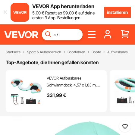
VEVOR App herunterladen
installieren
5
,00
€
Rabatt ab
99
,00
€
auf deine
ersten 3 App-Bestellungen.
Startseite
Sport & Außenbereich
Bootfahren
Boote
Aufblasbares S
Top-Angebote, die Ihnen gefallen könnten
VEVOR Aufblasbares
Schwimmdock, 4,57 x 1,83 m,
Schwimmplattform mit
331
,99
€
Rutschfester Oberfläche,
Tragetasche & Abnehmbarer
Leiter, Schwimmende Insel,
Wasserplattform für Pool, Strand
& Meer