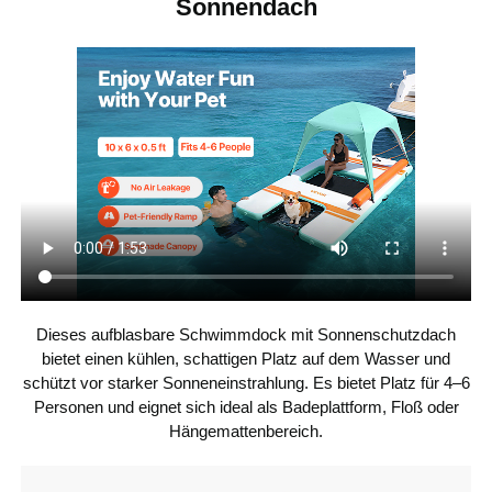
Sonnendach
Gebürstetes Gewebe + PVC
Hauptmaterial
6 Zoll / 15 cm
Dicke
10 x 6 x 0,5 Fuß / 3,05 x 1,83
Produktabmessun
gen
x 0,15 m
Abmessungen
4 x 3 Fuß / 1,23 x 0,76 m
des Mittelteils
Abmessungen der
26 x 26,4 Zoll / 66 x 67 cm
Unterwasserramp
e
Dieses aufblasbare Schwimmdock mit Sonnenschutzdach
bietet einen kühlen, schattigen Platz auf dem Wasser und
5 x 5 x 4 Fuß / 1,55 x 1,55 x
Abmessungen
schützt vor starker Sonneneinstrahlung. Es bietet Platz für 4–6
des Baldachins
1,35 m
Personen und eignet sich ideal als Badeplattform, Floß oder
Hängemattenbereich.
45,4 lbs / 20,58 kg
Produktgewicht