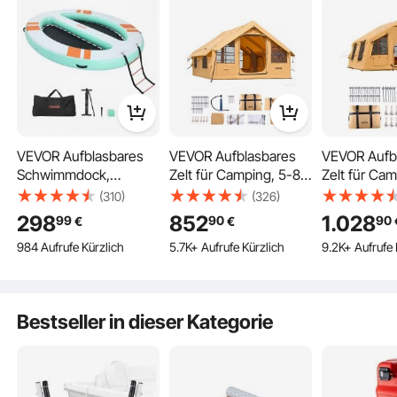
Oval
Sicher & zuverlässig
VEVOR Aufblasbares
VEVOR Aufblasbares
VEVOR Aufb
Schwimmdock,
Zelt für Camping, 5-8
Zelt für Ca
3,05x2,44 m,
Personen Zelt mit
Personen mi
(310)
(326)
Schwimmplattform mit
Handpumpe, 4x3x2,2
Handpumpe
298
852
1.028
99
90
90
€
€
Rutschfester
m Glamping-Zelt mit 2
4,8x3,6x2,
984 Aufrufe Kürzlich
5.7K+ Aufrufe Kürzlich
9.2K+ Aufrufe 
Oberfläche,
Oberlichtern,
Glamping-Ze
Tragetasche &
Baldachin,
Oberlichtern
Abnehmbarer Leiter,
Ofenanschluss, 2
Baldachin,
Schwimmende Insel,
Türen, Netzfenstern &
Ofenanschlu
Bestseller in dieser Kategorie
Wasserplattform für
Aufbewahrungstasche
Türen & Net
Pool, Strand & Meer,
Aufbewahru
Einfache Bedienung
Oval