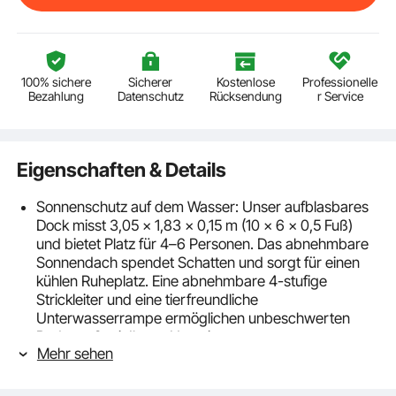
100% sichere
Sicherer
Kostenlose
Professionelle
Bezahlung
Datenschutz
Rücksendung
r Service
Eigenschaften & Details
Sonnenschutz auf dem Wasser: Unser aufblasbares
Dock misst 3,05 x 1,83 x 0,15 m (10 x 6 x 0,5 Fuß)
und bietet Platz für 4–6 Personen. Das abnehmbare
Sonnendach spendet Schatten und sorgt für einen
kühlen Ruheplatz. Eine abnehmbare 4-stufige
Strickleiter und eine tierfreundliche
Unterwasserrampe ermöglichen unbeschwerten
Badespaß mit Ihrem Haustier
Mehr sehen
Unendlicher Wasserspaß: Die aufblasbare
Rückenlehne sorgt für Komfort und wird mit Seilen
befestigt. Sie kann jederzeit abgenommen und als