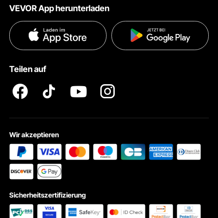
gekauft werden muss.
VEVOR App herunterladen
Nutzungsbedingungen
Influencer Programm
Versandkosten & Richtlinien
Datenschutzerklärung
Zahlungsmethoden
Pro Mitgliedsprogramm AGB
VEVOR Produkt-Rückruferklärungen
Teilen auf
Impressum
Wir akzeptieren
Sicherheitszertifizierung