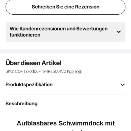
der Luft lässt sie sich kompakt zusammenfalten und
Schreiben Sie eine Rezension
in der mitgelieferten Tragetasche verstauen – ideal
für den Transport
Wie Kundenrezensionen und Bewertungen
funktionieren
Über diesen Artikel
SKU: CQFTZFX106FT94P85001V0
Kopieren
Produktspezifikation
Artikelmodellnum
Beschreibung
RD305BT
mer
Weiß + Blau + Orange
Farbe
Aufblasbares Schwimmdock mit