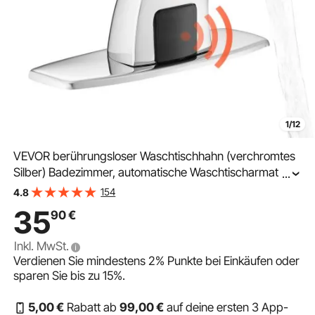
1/12
VEVOR berührungsloser Waschtischhahn (verchromtes
Silber) Badezimmer, automatische Waschtischarmatur,
...
Sensorhahn mit Lochabdeckung, batteriebetriebener
154
4.8
Wasserhahn Toilettenhahn Waschbeckenarmatur
35
90
€
Inkl. MwSt.
Verdienen Sie mindestens
2%
Punkte bei Einkäufen oder
sparen Sie bis zu
15%
.
5
,00
€
Rabatt ab
99
,00
€
auf deine ersten 3 App-