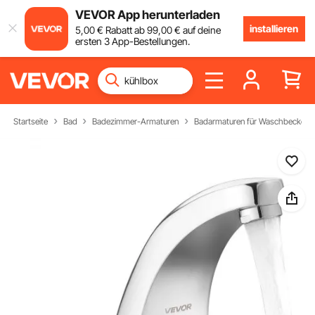
VEVOR App herunterladen
installieren
5
,00
€
Rabatt ab
99
,00
€
auf deine
ersten 3 App-Bestellungen.
Startseite
Bad
Badezimmer-Armaturen
Badarmaturen für Waschbecken