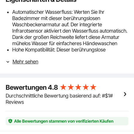
Automatischer Wasserfluss: Werten Sie Ihr
Badezimmer mit dieser berührungslosen
Waschbeckenarmatur auf. Der integrierte
Infrarotsensor aktiviert den Wasserfluss automatisch.
Dank der großen Reichweite liefert diese Armatur
mühelos Wasser für einfacheres Händewaschen
Hohe Kompatibilität: Dieser berührungslose
Waschtischhahn verfügt über eine Standard-
Mehr sehen
Installationsgröße und ist daher mit den meisten
gängigen Spülbeckenmarken kompatibel. Ob Sie nun
ein Upgrade durchführen oder Ihre Geräte
austauschen möchten, es lässt sich problemlos in Ihr
Bewertungen
4.8
System integrieren und sorgt für eine reibungslose
Installation
Durchschnittliche Bewertung basierend auf: #$1#
Einstellbare Wassertemperatur: Steuern Sie die
Reviews
gewünschte Wassertemperatur über das Mischventil
unter der Spüle. So können Sie ganz einfach
zwischen Kalt- und Warmwasser wechseln und so
Alle Bewertungen stammen von verifizierten Käufen
ein individuelles und komfortables Wascherlebnis
genießen