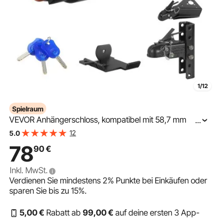
1/12
Spielraum
VEVOR Anhängerschloss, kompatibel mit 58,7 mm
...
Kugelkupplungen, Anhängerkupplungsschloss mit 3
12
5.0
Schlüsseln, korrosionsbeständig, Diebstahlschutz,
78
90
€
Inkl. MwSt.
Verdienen Sie mindestens
2%
Punkte bei Einkäufen oder
sparen Sie bis zu
15%
.
5
,00
€
Rabatt ab
99
,00
€
auf deine ersten 3 App-