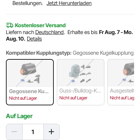
Bestellungen.
Jetzt Herunterladen
Kostenloser Versand
Liefern nach
Deutschland
.
Erhalte es bis
Fr Aug. 7 - Mo.
Aug. 10.
Details
Kompatibler Kupplungstyp:
Gegossene Kugelkupplung
Guss-/Bulldog-Ku
Ausgestellte 
Gegossene Kuge
pplung
romkupplun
lkupplung
Nicht auf Lager
Nicht auf Lager
Nicht auf Lager
Auf Lager