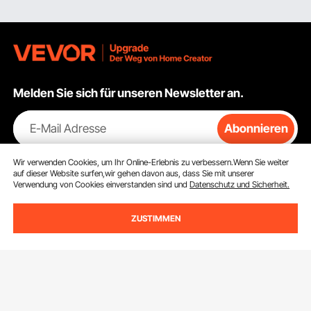
Melden Sie sich für unseren Newsletter an.
E-Mail Adresse
Abonnieren
Durch Klicken auf die Schaltfläche
abonnieren
stimmen Sie unseren
Wir verwenden Cookies, um Ihr Online-Erlebnis zu verbessern.Wenn Sie weiter
Datenschutz- und Cookie-Richtlinien
zu.
auf dieser Website surfen,wir gehen davon aus, dass Sie mit unserer
Verwendung von Cookies einverstanden sind und
Datenschutz und Sicherheit.
ZUSTIMMEN
Kundenservice
Kontaktieren Sie uns
Ressourcen
Rückgaben & Ersatz