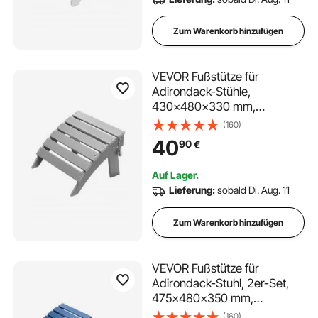
Hinterhof, weiß
Zum Warenkorb hinzufügen
VEVOR Fußstütze für
Adirondack-Stühle,
430x480x330 mm,
klappbarer Adirondack-
(160)
Ottomane aus HDPE-
40
90
€
Kunststoff, Gartenstuhl, weit
verbreitet für Außenbereich,
Auf Lager.
Veranda, Pool, Rasen,
Lieferung:
sobald Di. Aug. 11
Hinterhof, grau
Zum Warenkorb hinzufügen
VEVOR Fußstütze für
Adirondack-Stuhl, 2er-Set,
475x480x350 mm,
klappbarer Adirondack
(160)