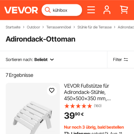
Startseite
Outdoor
Terrassenmöbel
Stühle für die Terrasse
Adirondac
Adirondack-Ottoman
Sortieren nach:
Beliebt
Filter
7
Ergebnisse
VEVOR Fußstütze für
Adirondack-Stühle,
450x500x350 mm,
klappbarer Adirondack-
(160)
Ottomane aus HDPE-
39
90
€
Kunststoff, Gartenstuhl weit
verbreitet für Außenbereich,
Nur noch 3 übrig, bald bestellen
Veranda, Pool, Rasen,
Lieferung:
sobald Di. Aug. 11