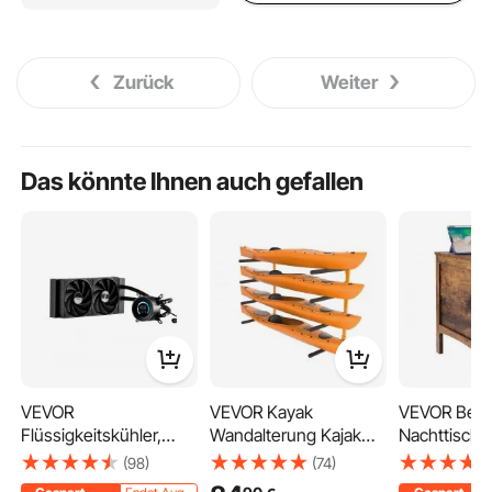
Zurück
Weiter
Das könnte Ihnen auch gefallen
VEVOR
VEVOR Kayak
VEVOR Beist
Flüssigkeitskühler,
Wandalterung Kajak
Nachttisch
AIO-CPU-
Aufhänger 1168 x 850
Nachtschran
(98)
(74)
Wasserkühler, 120-
x 45 mm, Kajakständer
USB-Anschl