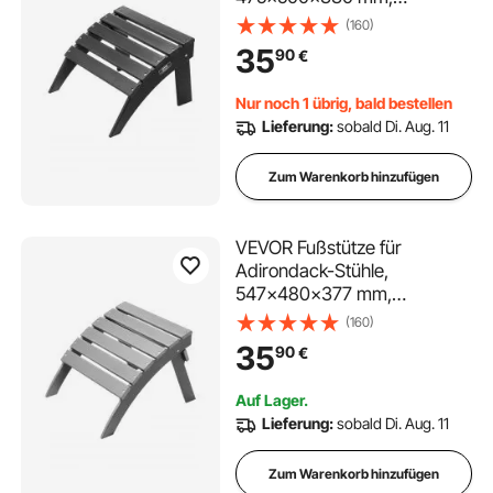
klappbarer Adirondack-
(160)
Ottomane aus HDPE-
35
90
€
Kunststoff, Gartenstuhl weit
verbreitet für Außenbereich,
Nur noch 1 übrig, bald bestellen
Veranda, Pool, Rasen,
Lieferung:
sobald Di. Aug. 11
Hinterhof, schwarz
Zum Warenkorb hinzufügen
VEVOR Fußstütze für
Adirondack-Stühle,
547x480x377 mm,
klappbarer Adirondack-
(160)
Ottomane aus HDPE-
35
90
€
Kunststoff, Gartenstuhl, weit
verbreitet für Außenbereich,
Auf Lager.
Veranda, Pool, Rasen,
Lieferung:
sobald Di. Aug. 11
Hinterhof, grau
Zum Warenkorb hinzufügen