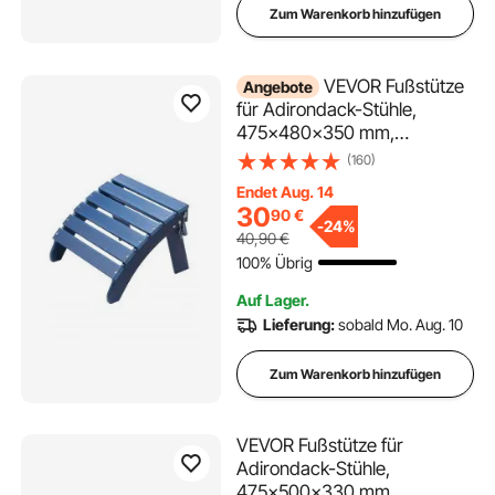
Zum Warenkorb hinzufügen
VEVOR Fußstütze
Angebote
für Adirondack-Stühle,
475x480x350 mm,
klappbarer Adirondack-
(160)
Ottomane aus HDPE-
Endet Aug. 14
Kunststoff, Gartenstuhl, weit
30
90
€
verbreitet für Außenbereich,
-
24%
40,90
€
Veranda, Pool, Rasen,
100% Übrig
Hinterhof, blau
Auf Lager.
Lieferung:
sobald Mo. Aug. 10
Zum Warenkorb hinzufügen
VEVOR Fußstütze für
Adirondack-Stühle,
475x500x330 mm,