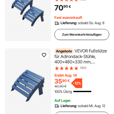
Ottoman aus HDPE-
70
90
€
Kunststoff, Gartenstuhl
verwendet für Außen,
Fast ausverkauft
Veranda, Pool, Rasen,
Lieferung:
sobald So. Aug. 9
Hinterhof, blau
Zum Warenkorb hinzufügen
VEVOR Fußstütze
Angebote
für Adirondack-Stühle,
400x480x330 mm,
klappbarer Adirondack-
(160)
Ottomane aus HDPE-
Endet Aug. 14
Kunststoff, Gartenstuhl weit
35
90
€
verbreitet für Außenbereich,
-
12%
40,90
€
Veranda, Pool, Rasen,
100% Übrig
Hinterhof, blau
Auf Lager.
Lieferung:
sobald Mi. Aug. 12