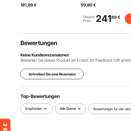
Absperrung,
Stahl Plakatständer mit
181,99
€
59,90
€
Abgrenzungsständer
A-Rahmen,
Leitpfosten,
Werbeaufsteller
Absperrständer mit 1,5
Gehwegaufsteller für
241
Gesamt
89
€
M Länge Gürtel für
Restaurants, Bars,
Preis:
Hochzeit Flughafen,
Cafés, Unternehmen
Ständer aus Stahl und
usw.
Eisen, Silber Rot
Bewertungen
Keine Kundenrezensionen
Bewerten Sie dieses Produkt als Erste/r. Ihr Feedback hilft ande
Schreiben Sie eine Rezension
Top-Bewertungen
Empfohlen
Alle Sterne
Bewertungen für den aktue