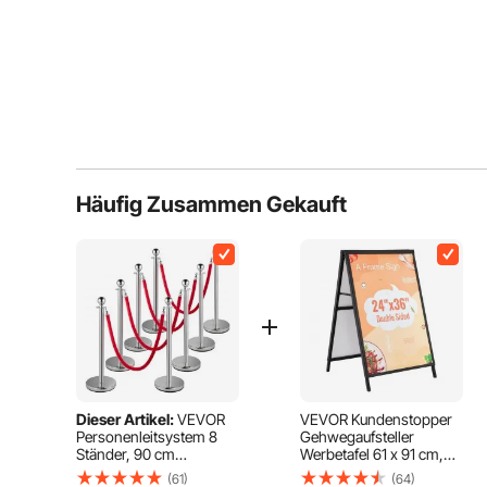
Häufig Zusammen Gekauft
Dieser Artikel:
VEVOR
VEVOR Kundenstopper
Personenleitsystem 8
Gehwegaufsteller
Ständer, 90 cm
Werbetafel 61 x 91 cm,
Gesamthöhe
Plakatständer Q235-
(61)
(64)