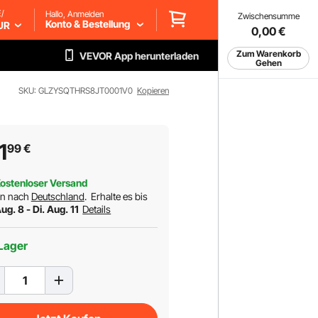
/
Hallo, Anmelden
Zwischensumme
Konto & Bestellung
UR
0,00
€
Zum Warenkorb
VEVOR App herunterladen
Gehen
SKU: GLZYSQTHRS8JT0001V0
Kopieren
1
99
€
ostenloser Versand
rn nach
Deutschland
.
Erhalte es bis
ug. 8 - Di. Aug. 11
Details
Lager