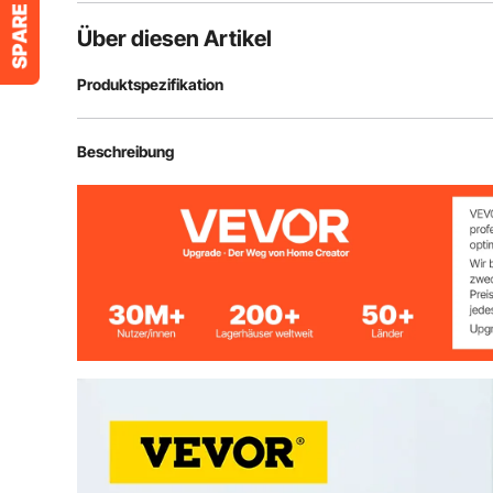
Über diesen Artikel
Produktspezifikation
Modell
Schwerlast
Beschreibung
Material der Stange
Rostfreier Stah
Material des Sockels
Eisen mit Beto
Material des Seils
Flanell
Gesamthöhe
(ca.) 90 cm / 3
Rohrdurchmesser
5,1 cm (2 Zoll)