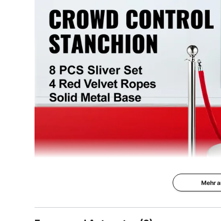
Durchmesser der Basis
32 cm (12,6 Zol
Seillänge
1,5 m / 5 Fuß
Wandstärke der Stange
0,03 Fuß / 0,
Farbe des Seils
Rot
Anzahl
8 Stück
Artikelgewicht
104 lbs / 48 kg
Mehr a
Absperrständ