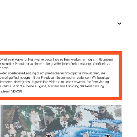
l
n
5,4 Zoll