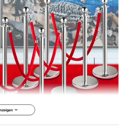
l)
8 mm
nzeigen
er 8 Stk