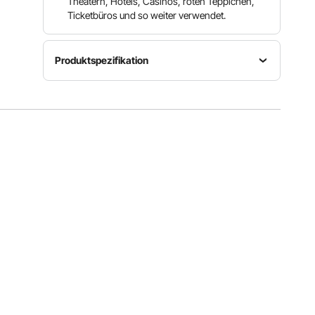
Theatern, Hotels, Casinos, roten Teppichen,
Ticketbüros und so weiter verwendet.
Produktspezifikation
Material
Material
Modell
der
des
Schwerlas
Stange
Sockels
t
Rostfreier
Eisen mit
Stahl
Beton
Gesamthöhe
Material
Rohrdurchmesser
(ca.) 90
des Seils
5,1 cm (2
cm / 35,4
Flanell
Zoll)
Zoll
Alle Spezifikationen anzeigen