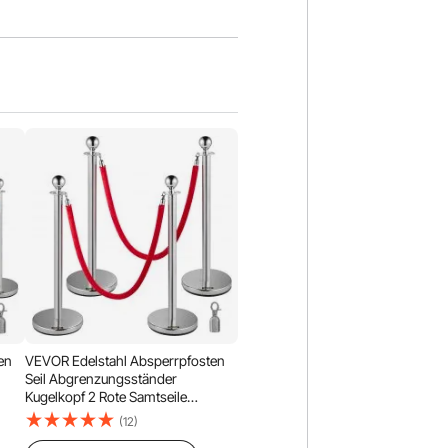
en
VEVOR Edelstahl Absperrpfosten
Seil Abgrenzungsständer
Kugelkopf 2 Rote Samtseile
wd
Silberne Säule 4 Packung Crowd
(12)
Control Barriers