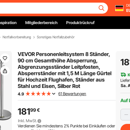
DE
E
nspiration
Mitgliederbereich
Produktrückruf
Notfallvorbereitung
Sonstiges Notfallzubehör
VEVOR Personenleitsystem 8 Ständer,
18
90 cm Gesamthöhe Absperrung,
Abgrenzungsständer Leitpfosten,
Absperrständer mit 1,5 M Länge Gürtel
K
für Hochzeit Flughafen, Ständer aus
Liefe
Stahl und Eisen, Silber Rot
Sa. A
61 Bewertungen
4.9
Auf 
181
99
€
Inkl. MwSt.
Verdienen Sie mindestens
2%
Punkte bei Einkäufen oder