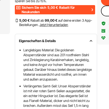
sparen Sie bis zu
15%
.
Sichern Sie sich
5,00
€
Rabatt für
Neukunden
5
,00
€
Rabatt ab
99
,00
€
auf deine ersten 3 App-
Bestellungen.
Jetzt Herunterladen
Eigenschaften & Details
Langlebiges Material: Die goldenen
Absperrständer sind aus 201 rostfreiem Stahl
und Zinklegierung Karabinerhaken, langlebig,
und keine Angst vor hohen Temperaturen
gebaut. Darüber hinaus bietet dieses langlebige
Material wasserdicht und rostfrei, um innen
und außen anzupassen.
Verlängertes Samt-Seil: Unser Absperrständer
ist mit vier roten Samt-Seilen ausgestattet, die
ein echter Hingucker ist. Das elegante Seil ist
aus Flanell-Material, dicker und nicht leicht zu
brechen. Außerdem misst das Seil 1,5 m lang