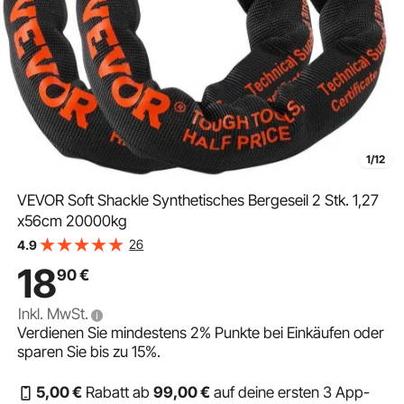
1/12
VEVOR Soft Shackle Synthetisches Bergeseil 2 Stk. 1,27
x56cm 20000kg
26
4.9
18
90
€
Inkl. MwSt.
Verdienen Sie mindestens
2%
Punkte bei Einkäufen oder
sparen Sie bis zu
15%
.
5
,00
€
Rabatt ab
99
,00
€
auf deine ersten 3 App-