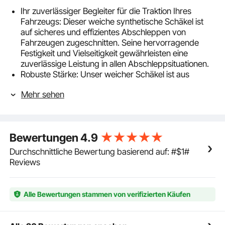
Ihr zuverlässiger Begleiter für die Traktion Ihres
Fahrzeugs: Dieser weiche synthetische Schäkel ist
auf sicheres und effizientes Abschleppen von
Fahrzeugen zugeschnitten. Seine hervorragende
Festigkeit und Vielseitigkeit gewährleisten eine
zuverlässige Leistung in allen Abschleppsituationen.
Robuste Stärke: Unser weicher Schäkel ist aus
hochmolekularem Polyethylen gefertigt und bietet
Mehr sehen
eine robuste Bruchfestigkeit von bis zu 44092
lbs/20T. Er verfügt über eine Polyesterbeschichtung,
die Verschleiß, Sonnenlicht und Korrosion widersteht
und so eine dauerhafte Leistung gewährleistet.
Bewertungen
4.9
Außerdem verfügt er über eine Schutzhülle, um den
Seilverschleiß beim Schleppen zu reduzieren.
Durchschnittliche Bewertung basierend auf: #$1#
Geringeres Gewicht: Mit einem Gewicht von nur 0,66
Reviews
lbs/0,3 kg sind diese Schäkel aus synthetischem Seil
viel leichter als herkömmliche Ausführungen aus
legiertem Stahl. Sie sind perfekt tragbar und passen
Alle Bewertungen stammen von verifizierten Käufen
mühelos in die Aufbewahrungstasche für unterwegs.
Endloses Knotenmuster: Unser Abschleppschäkel ist
mit einem endlosen Knotenmuster ausgestattet und