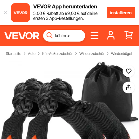
VEVOR App herunterladen
installieren
5
,00
€
Rabatt ab
99
,00
€
auf deine
ersten 3 App-Bestellungen.
Startseite
Auto
Kfz-Außenzubehör
Windenzubehör
Windenbügel