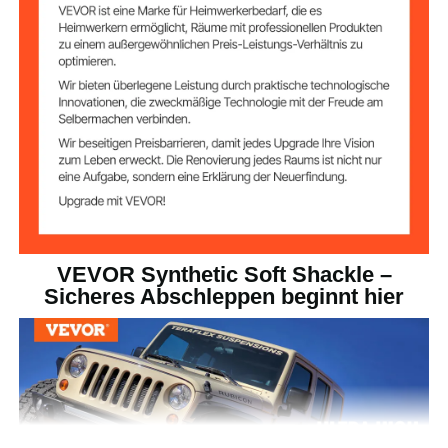
2 PCS
Menge
Schwarz
Farbe
1/2 Zoll/12,7 mm
Durchmesser
22 Zoll/558,8 mm
Länge
0,66 lbs/0,3 kg
Produktgewicht
VEVOR Synthetic Soft Shackle –
Sicheres Abschleppen beginnt hier