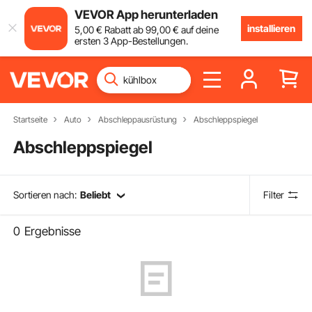
VEVOR App herunterladen
installieren
5
,00
€
Rabatt ab
99
,00
€
auf deine
ersten 3 App-Bestellungen.
Startseite
Auto
Abschleppausrüstung
Abschleppspiegel
Abschleppspiegel
Sortieren nach:
Beliebt
Filter
0
Ergebnisse