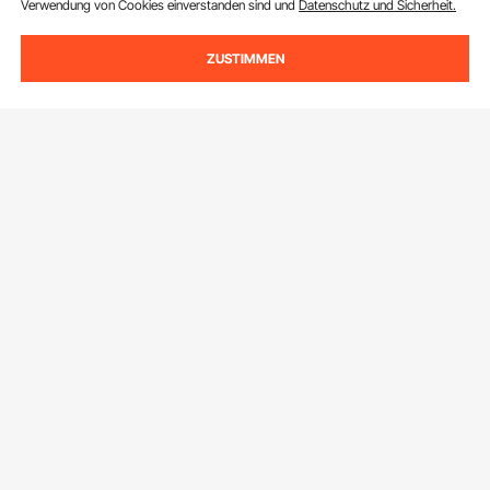
Verwendung von Cookies einverstanden sind und
Datenschutz und Sicherheit.
ZUSTIMMEN
Melden Sie sich für unseren Newsletter an.
E-Mail Adresse
Abonnieren
Durch Klicken auf die Schaltfläche
abonnieren
stimmen Sie unseren
Datenschutz- und Cookie-Richtlinien
zu.
Kundenservice
Kontaktieren Sie uns
Ressourcen
Rückgaben & Ersatz
Mitgliederprogramm