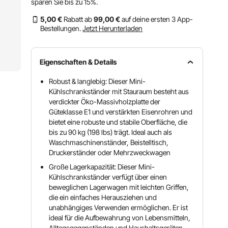
sparen Sie bis zu
15%
.
5
,00
€
Rabatt ab
99
,00
€
auf deine ersten 3 App-
Bestellungen.
Jetzt Herunterladen
Eigenschaften & Details
Robust & langlebig: Dieser Mini-
Kühlschrankständer mit Stauraum besteht aus
verdickter Öko-Massivholzplatte der
Güteklasse E1 und verstärkten Eisenrohren und
bietet eine robuste und stabile Oberfläche, die
bis zu 90 kg (198 lbs) trägt. Ideal auch als
Waschmaschinenständer, Beistelltisch,
Druckerständer oder Mehrzweckwagen
Große Lagerkapazität: Dieser Mini-
Kühlschrankständer verfügt über einen
beweglichen Lagerwagen mit leichten Griffen,
die ein einfaches Herausziehen und
unabhängiges Verwenden ermöglichen. Er ist
ideal für die Aufbewahrung von Lebensmitteln,
Alltagsgegenständen und Haushaltsgeräten