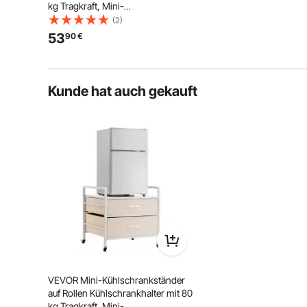
kg Tragkraft, Mini-
Kühlschranktisch mit 2 Schubladen
(2)
& 4 Lenkrollen, mobiles
53
90
€
Kühlschrankregal für Wohnheim
Wohnung Büro Weiß
Dieser Mini-Kühlschrankwagen ist aus 15 cm dick
feuchtigkeits- und verschleißfest, w
Kunde hat auch gekauft
VEVOR Mini-Kühlschrankständer
auf Rollen Kühlschrankhalter mit 80
kg Tragkraft, Mini-