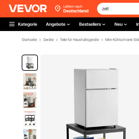
Liefern nach
Deutschland
Kategorie
Angebote
Bestsellers
Neu
I
Startseite
Geräte
Teile für Haushaltsgeräte
Mini-Kühlschrank-St