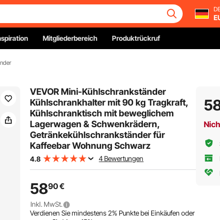
DE
E
nspiration
Mitgliederbereich
Produktrückruf
änder
VEVOR Mini-Kühlschrankständer
5
Kühlschrankhalter mit 90 kg Tragkraft,
Kühlschranktisch mit beweglichem
Lagerwagen & Schwenkrädern,
Nich
Getränkekühlschrankständer für
Kaffeebar Wohnung Schwarz
4 Bewertungen
4.8
58
90
€
Inkl. MwSt.
Verdienen Sie mindestens
2%
Punkte bei Einkäufen oder