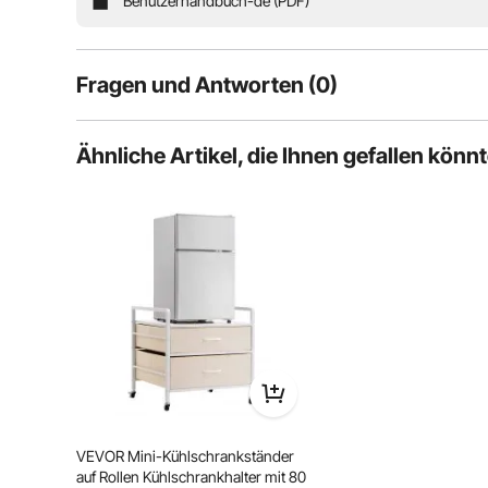
Benutzerhandbuch-de (PDF)
bis zu 40 kg tragen. Mit seinen um 360° schwenkba
Kühlschranktis
Fragen und Antworten (0)
Typische Fragen, die zu Produkten gestellt werden:
Ähnliche Artikel, die Ihnen gefallen könn
Ist das Produkt haltbar? ...
Stellen Sie die erste Frage
VEVOR Mini-Kühlschrankständer
auf Rollen Kühlschrankhalter mit 80