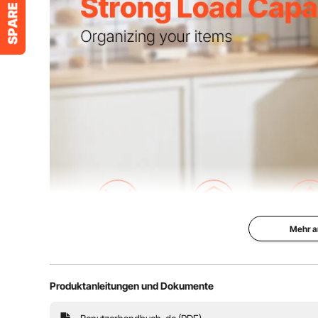
Mehr a
Produktanleitungen und Dokumente
Es verfügt über einen robusten Metallrahmen und E1