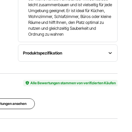
leicht zusammenbauen und ist vielseitig für jede
Umgebung geeignet. Er ist ideal für Küchen,
Wohnzimmer, Schlafzimmer, Büros oder kleine
Räume und hilft Ihnen, den Platz optimal zu
nutzen und gleichzeitig Sauberkeit und
Ordnung zu wahren
Produktspezifikation
Abmessungen
der
Artikelmodellnummer
Tischbelastungskapazität
Tischplatte
YNS-04
90 kg
Alle Bewertungen stammen von verifizierten Käufen
530 x 522
mm
Max.
rtungen ansehen
Lagermaße
Tragkraft des
Produktgewicht
500 x 500
Lagerrahmens
9 kg
mm
40 kg