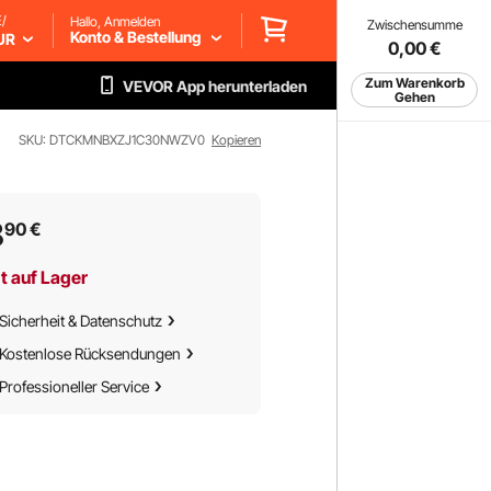
/
Hallo, Anmelden
Zwischensumme
Konto & Bestellung
UR
0,00
€
Zum Warenkorb
VEVOR App herunterladen
Gehen
SKU: DTCKMNBXZJ1C30NWZV0
Kopieren
8
90
€
t auf Lager
Sicherheit & Datenschutz
Kostenlose Rücksendungen
Professioneller Service