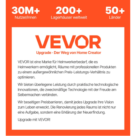
Edelstahl (SS 304)
Material
Silber
Farbe
220 V, 10 W RGB-Licht
Stromversorgung
11,8 x 4,5 x 3,2 Zoll / 30 x
Gesamtgröße
11,5 x 8 cm
Innendurchmesse
1,3 Zoll / 32 mm
r des Steckers
PVC-
1,3 Zoll / 32 mm
Innengewindedur
chmesser