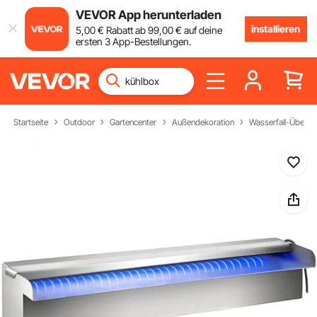
VEVOR App herunterladen
installieren
5
,00
€
Rabatt ab
99
,00
€
auf deine
ersten 3 App-Bestellungen.
Startseite
Outdoor
Gartencenter
Außendekoration
Wasserfall-Überlau