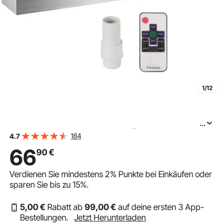
1/12
...
VEVOR Schwimmbad-Wasserfall-Überlaufrinne 30 x
184
4.7
11,5 x 8 cm, Edelstahl-Schwimmbad-Wasserfallbrunnen
66
90
€
mit buntem LED-Streifen Schlauchanschluss
Verdienen Sie mindestens
2%
Punkte bei Einkäufen oder
sparen Sie bis zu
15%
.
5
,00
€
Rabatt ab
99
,00
€
auf deine ersten 3 App-
Bestellungen.
Jetzt Herunterladen