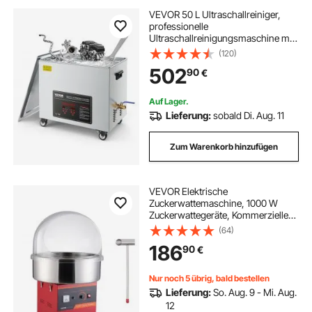
VEVOR 50 L Ultraschallreiniger,
professionelle
Ultraschallreinigungsmaschine mit
Reinigungskorb & Digitalanzeige,
(120)
840 W Edelstahl 40 kHz
502
90
€
Reinigungsmaschine mit Rädern für
Teile Vergaser Instrumente
Auf Lager.
Lieferung:
sobald Di. Aug. 11
Zum Warenkorb hinzufügen
VEVOR Elektrische
Zuckerwattemaschine, 1000 W
Zuckerwattegeräte, Kommerzielle
Zuckerwattemaschine mit
(64)
Abdeckung, Edelstahlschüssel,
186
90
€
Zuckerschaufel, Schublade, Perfekt
für Familienfeiern, Rot
Nur noch 5 übrig, bald bestellen
Lieferung:
So. Aug. 9 - Mi. Aug.
12