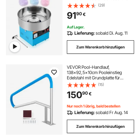
Zuckerlöffel, macht Zuckerwatten
(29)
für Geburtstage zu Hause
91
90
€
Familienfeiern, Blau 3500 U/min
Auf Lager.
Lieferung:
sobald Di. Aug. 11
Zum Warenkorb hinzufügen
VEVOR Pool-Handlauf,
138x92,5x10cm Pooleinstieg
Edelstahl mit Grundplatte für
Innen-/Außenpools,
(15)
Sicherheitsgeländer für
150
90
€
Schwimmbäder, rostfreier Haltegriff
mit Griffabdeckung & Zubehör für
Spas
Nur noch 1 übrig, bald bestellen
Lieferung:
sobald Fr Aug. 14
Zum Warenkorb hinzufügen