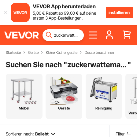
VEVOR App herunterladen
installieren
5
,00
€
Rabatt ab
99
,00
€
auf deine
ersten 3 App-Bestellungen.
Startseite
Geräte
Kleine Küchengeräte
Dessertmaschinen
Suchen Sie nach "
zuckerwattemaschine edelstahl
"
Möbel
Geräte
Reinigung
Verb
Sortieren nach:
Beliebt
Filter