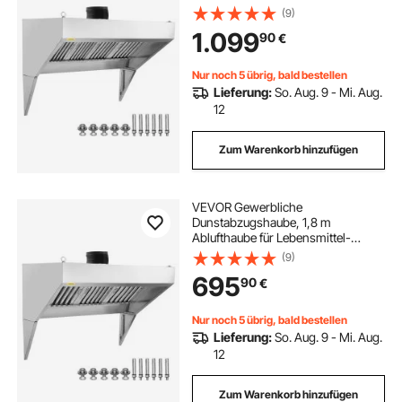
Trucks, Edelstahl-Wandhaube für
(9)
Konzessionsanhänger mit 4
1.099
90
€
Abnehmbaren U-förmigen
Ölfilternetzen, Rostbeständige
Abzugshaube
Nur noch 5 übrig, bald bestellen
Lieferung:
So. Aug. 9 - Mi. Aug.
12
Zum Warenkorb hinzufügen
VEVOR Gewerbliche
Dunstabzugshaube, 1,8 m
Ablufthaube für Lebensmittel-
Trucks, Edelstahl-Wandhaube für
(9)
Konzessionsanhänger mit 3
695
90
€
Abnehmbaren U-förmigen
Ölfilternetzen, Rostbeständige
Abzugshaube
Nur noch 5 übrig, bald bestellen
Lieferung:
So. Aug. 9 - Mi. Aug.
12
Zum Warenkorb hinzufügen