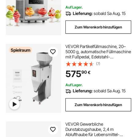
Bars
Auf Lager.
Lieferung:
sobald Sa Aug. 15
Zum Warenkorb hinzufügen
VEVOR Partikelfüllmaschine, 20–
Spielraum
5000 g, automatische Füllmaschine
mit Fußpedal, Edelstahl-
Wiegefüllmaschine, Wiegefüller für
(7)
Bohnen, Samen, Körner, Tee,
575
90
€
Granulatverpackung
Auf Lager.
Lieferung:
sobald Sa Aug. 15
Zum Warenkorb hinzufügen
VEVOR Gewerbliche
Dunstabzugshaube, 2,4 m
Ablufthaube für Lebensmittel-