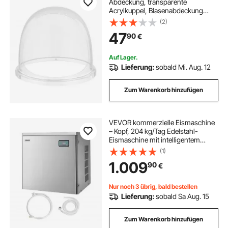
Abdeckung, transparente
Acrylkuppel, Blasenabdeckung
kompatibel mit 15 Zoll
(2)
Zuckerwattemaschinen-Schüssel
47
90
€
für Partys Geschäfte Bodenrillen-
Design
Auf Lager.
Lieferung:
sobald Mi. Aug. 12
Zum Warenkorb hinzufügen
VEVOR kommerzielle Eismaschine
– Kopf, 204 kg/Tag Edelstahl-
Eismaschine mit intelligentem
Bedienfeld, Selbstreinigung,
(1)
einstellbarer Dicke, ideal für
1.009
90
€
Restaurant, Bar, Café, Hotel – Nur
Kopf
Nur noch 3 übrig, bald bestellen
Lieferung:
sobald Sa Aug. 15
Zum Warenkorb hinzufügen