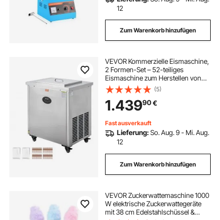
12
Zum Warenkorb hinzufügen
VEVOR Kommerzielle Eismaschine,
2 Formen-Set – 52-teiliges
Eismaschine zum Herstellen von
Eis am Stiel, Eislutscher aus
(5)
Edelstahl, Eismaschine für
1.439
90
€
Eisstäbchen für Bars, Cafés,
Milchteeläden
Fast ausverkauft
Lieferung:
So. Aug. 9 - Mi. Aug.
12
Zum Warenkorb hinzufügen
VEVOR Zuckerwattemaschine 1000
W elektrische Zuckerwattegeräte
mit 38 cm Edelstahlschüssel &