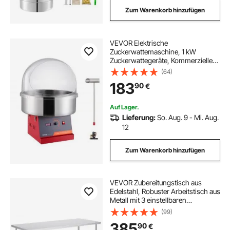
Zum Warenkorb hinzufügen
VEVOR Elektrische
Zuckerwattemaschine, 1 kW
Zuckerwattegeräte, Kommerzielle
Zuckerwattemaschine mit
(64)
Abdeckung, Edelstahlschüssel &
183
90
€
Zuckerlöffel, für Kindergeburtstage
zu Hause, Familienfeiern (Rot)
Auf Lager.
Lieferung:
So. Aug. 9 - Mi. Aug.
12
Zum Warenkorb hinzufügen
VEVOR Zubereitungstisch aus
Edelstahl, Robuster Arbeitstisch aus
Metall mit 3 einstellbaren
Höhenstufen, Arbeitsstation für
(99)
Küche, Garage, Restaurant,
385
90
€
Hinterhof 762 x 1829 x 864 mm