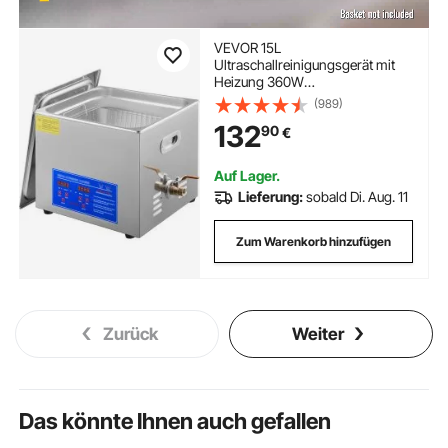
VEVOR 15L
Ultraschallreinigungsgerät mit
Heizung 360W
Ultraschallreiniger aus Edelstahl
(989)
Ultraschallbad Ultraschall
132
90
€
Reinigungsgerät für Brillen
Schmuck Zahnprothesen
Münzen usw.
Auf Lager.
Lieferung:
sobald Di. Aug. 11
Zum Warenkorb hinzufügen
Zurück
Weiter
Das könnte Ihnen auch gefallen