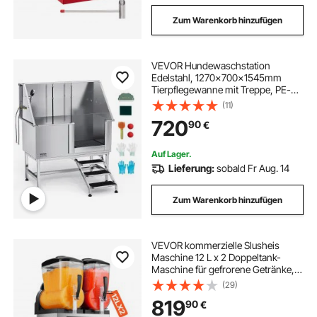
Zum Warenkorb hinzufügen
VEVOR Hundewaschstation
Edelstahl, 1270x700x1545mm
Tierpflegewanne mit Treppe, PE-
Wasserfilterplatte, Wasserhahn,
(11)
Duschkopf & Seifenhalter, für große,
720
90
€
mittelgroße & kleine Haustiere
(rechte Tür)
Auf Lager.
Lieferung:
sobald Fr Aug. 14
Zum Warenkorb hinzufügen
VEVOR kommerzielle Slusheis
Maschine 12 L x 2 Doppeltank-
Maschine für gefrorene Getränke,
96 Tassen Edelstahl Slush-Eis-
(29)
Maschine mit Tastenfeld Softeis
819
90
€
Maker für Partys Restaurants Cafés