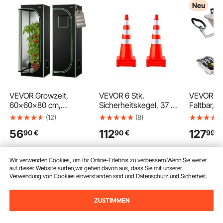
Neu
VEVOR Growzelt,
VEVOR 6 Stk.
VEVOR A
60x60x80 cm,
Sicherheitskegel, 37 x
Faltbar, 9
Growbox 600D
90 cm Verkehrskegel,
Belastbar
(12)
(8)
hochreflektierendes
PVC-Baukegel,
Bollerwag
56
112
127
90
€
90
€
99
€
Mylar, Indoor-
Reflektierende Kragen,
Terrain-G
Pflanzenzelt mit
Verkehrskegel mit
Transpor
Beobachtungsfenster,
Beschwerter Basis,
Alugestell
Wir verwenden Cookies, um Ihr Online-Erlebnis zu verbessern.Wenn Sie weiter
Bodenwanne &
Verkehrskontrolle,
Rutenhalt
auf dieser Website surfen,wir gehen davon aus, dass Sie mit unserer
Reißverschluss,
Parken auf Einfahrten
Multifunk
Verwendung von Cookies einverstanden sind und
Datenschutz und Sicherheit.
Gewächshaus
und
Transport
Zum Warenkorb hinzufügen
Zum Warenkorb hinzufügen
Zum Warenk
Zuchtzelte für Obst,
Schulverbesserungen
Angeln C
Blumen & Gemüse
Strand O
ZUSTIMMEN