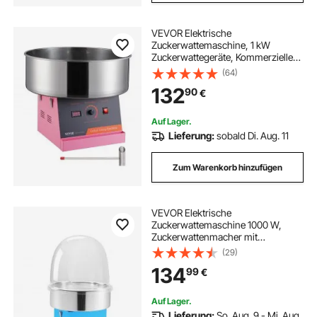
VEVOR Elektrische
Zuckerwattemaschine, 1 kW
Zuckerwattegeräte, Kommerzielle
Zuckerwattemaschine mit
(64)
Edelstahlschüssel & Zuckerlöffel,
132
90
€
Perfekt für Kindergeburtstage zu
Hause, Familienfeiern (Rosa)
Auf Lager.
Lieferung:
sobald Di. Aug. 11
Zum Warenkorb hinzufügen
VEVOR Elektrische
Zuckerwattemaschine 1000 W,
Zuckerwattenmacher mit
Abdeckung & Edelstahlschüssel &
(29)
Zuckerlöffel, Ideal für Karneval
134
99
€
Geburtstage Familienfeiern,
Zuckerwattegerät Blau
Auf Lager.
Lieferung:
So. Aug. 9 - Mi. Aug.