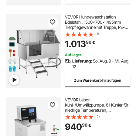
VEVOR Hundewaschstation
Edelstahl, 1500x700x1495mm
Tierpflegewanne mit Treppe, PE-
Wasserfilterplatte, Wasserhahn,
(1)
Duschkopf & Seifenhalter, für große,
1.013
90
€
mittelgroße & kleine Haustiere (linke
Tür)
Auf Lager.
Lieferung:
So. Aug. 9 - Mi. Aug.
12
Zum Warenkorb hinzufügen
VEVOR Labor-
Kühl-/Umwälzpumpe, 6 l Kühler für
niedrige Temperaturen,
Kühlflüssigkeit im Labor, -20 °C bis
(2)
100 °C, Umwälzpumpen-Kühler,
940
90
€
LCD-Display, Wasserbad-
Umwälzkühler aus Edelstahl 304