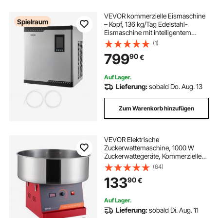
VEVOR kommerzielle Eismaschine
Spielraum
– Kopf, 136 kg/Tag Edelstahl-
Eismaschine mit intelligentem
Bedienfeld, Selbstreinigung,
(1)
einstellbarer Dicke, ideal für
799
90
€
Restaurant, Bar, Café, Hotel – Nur
Kopf
Auf Lager.
Lieferung:
sobald Do. Aug. 13
Zum Warenkorb hinzufügen
VEVOR Elektrische
Zuckerwattemaschine, 1000 W
Zuckerwattegeräte, Kommerzielle
Zuckerwattemaschine mit
(64)
Edelstahlschüssel & Zuckerlöffel,
133
90
€
Perfekt für Kindergeburtstage zu
Hause, Familienfeiern (Rot)
Auf Lager.
Lieferung:
sobald Di. Aug. 11