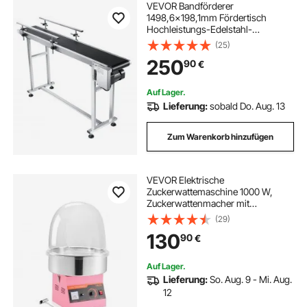
VEVOR Bandförderer
1498,6x198,1mm Fördertisch
Hochleistungs-Edelstahl-
Motorbandförderer für
(25)
Tintenstrahl-
250
90
€
Codierungsanwendungen
angetriebenes PVC-Band
einstellbare Geschwindigkeit
Auf Lager.
(doppelte Leitplanke)
Lieferung:
sobald Do. Aug. 13
Zum Warenkorb hinzufügen
VEVOR Elektrische
Zuckerwattemaschine 1000 W,
Zuckerwattenmacher mit
Abdeckung & Edelstahlschüssel &
(29)
Zuckerlöffel, Ideal für Karneval
130
90
€
Geburtstage Familienfeiern,
Zuckerwattegerät Rosa
Auf Lager.
Lieferung:
So. Aug. 9 - Mi. Aug.
12