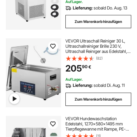
Auf Lager.
Lieferung:
sobald Do. Aug. 13
Zum Warenkorb hinzufügen
VEVOR Ultraschall Reiniger 30 L,
Ultraschallreiniger Brille 230 V,
Ultraschall Reiniger aus Edelstahl,
Ultraschallgerät mit 2 Einstellbarer
(82)
Reinigungsleistung 300 W, 600 W,
205
90
€
für Zahnheilkunde, Geschirr
Auf Lager.
Lieferung:
sobald Di. Aug. 11
Zum Warenkorb hinzufügen
VEVOR Hundewaschstation
Edelstahl, 1270x580x1495 mm
Tierpflegewanne mit Rampe, PE-
Wasserfilterplatte, Wasserhahn,
(11)