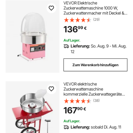
VEVOR Elektrische
Zuckerwattemaschine 1000 W,
Zuckerwattenmacher mit Deckel &
Edelstahlschüssel & Zuckerlöffel,
(29)
Ideal für Karneval Geburtstage
136
99
€
Familienfeiern, Professionelles
Zuckerwattegerät Rosa
Auf Lager.
Lieferung:
So. Aug. 9 - Mi. Aug.
12
Zum Warenkorb hinzufügen
VEVOR elektrische
Zuckerwattemaschine
kommerzielle Zuckerwattegeräte
mit Wagen (1000 W) mit 52 cm
(38)
Edelstahlschüssel & Zuckerschaufel
167
90
€
& Schublade, perfekt für
Kindergeburtstage Familienfeiern
Rot
Auf Lager.
Lieferung:
sobald Di. Aug. 11