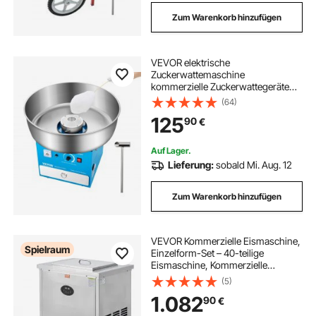
Zum Warenkorb hinzufügen
VEVOR elektrische
Zuckerwattemaschine
kommerzielle Zuckerwattegeräte
(1000 W) mit 52 cm
(64)
Edelstahlschüssel & Zuckerschaufel
125
90
€
& Schublade, perfekt für
Kindergeburtstage Familienfeiern
Partys Blau
Auf Lager.
Lieferung:
sobald Mi. Aug. 12
Zum Warenkorb hinzufügen
VEVOR Kommerzielle Eismaschine,
Spielraum
Einzelform-Set – 40-teilige
Eismaschine, Kommerzielle
Eismaschine aus Edelstahl für den
(5)
Stiel, Eismaschine für Eisstäbchen
1.082
90
€
für Bars, Cafés, Milchteeläden