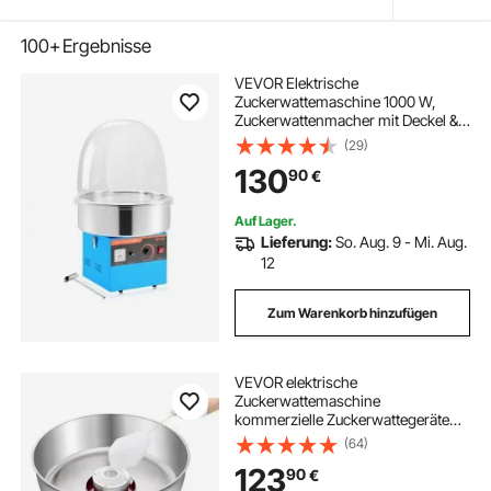
100+
Ergebnisse
VEVOR Elektrische
Zuckerwattemaschine 1000 W,
Zuckerwattenmacher mit Deckel &
Edelstahlschüssel & Zuckerlöffel,
(29)
Ideal für Karneval Geburtstage
130
90
€
Familienfeiern, Professionelles
Zuckerwattegerät Blau
Auf Lager.
Lieferung:
So. Aug. 9 - Mi. Aug.
12
Zum Warenkorb hinzufügen
VEVOR elektrische
Zuckerwattemaschine
kommerzielle Zuckerwattegeräte
(1000 W) mit 52 cm
(64)
Edelstahlschüssel & Zuckerschaufel
123
90
€
& Schublade, perfekt für