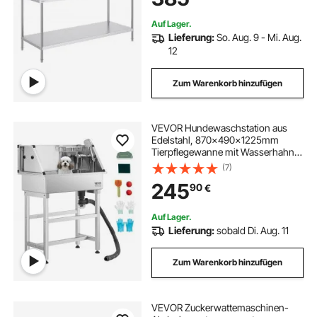
Auf Lager.
Lieferung:
So. Aug. 9 - Mi. Aug.
12
Zum Warenkorb hinzufügen
VEVOR Hundewaschstation aus
Edelstahl, 870x490x1225mm
Tierpflegewanne mit Wasserhahn,
Duschkopf, Seifenhalter &
(7)
Spielbällen, Hundebadewanne für
245
90
€
mehrere Haustiere, Waschbecken
für zu Hause
Auf Lager.
Lieferung:
sobald Di. Aug. 11
Zum Warenkorb hinzufügen
VEVOR Zuckerwattemaschinen-