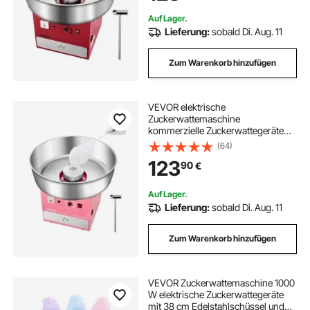
Kindergeburtstage Familienfeiern
Partys Rot
Auf Lager.
Lieferung:
sobald Di. Aug. 11
Zum Warenkorb hinzufügen
VEVOR elektrische
Zuckerwattemaschine
kommerzielle Zuckerwattegeräte
(1000 W) mit 52 cm
(64)
Edelstahlschüssel & Zuckerlöffel &
123
90
€
Schublade, perfekt für
Kindergeburtstage Familienfeiern
Partys Rosa
Auf Lager.
Lieferung:
sobald Di. Aug. 11
Zum Warenkorb hinzufügen
VEVOR Zuckerwattemaschine 1000
W elektrische Zuckerwattegeräte
mit 38 cm Edelstahlschüssel und