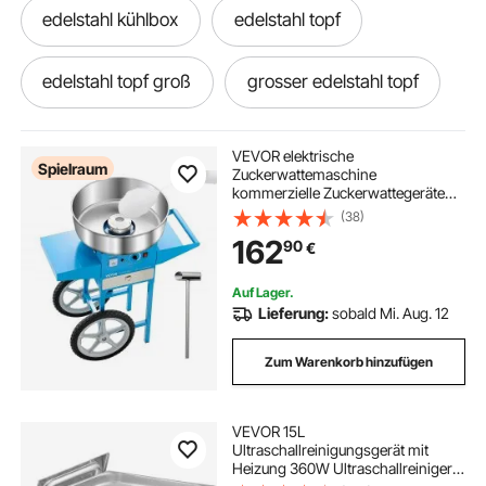
edelstahl kühlbox
edelstahl topf
edelstahl topf groß
grosser edelstahl topf
304 edelstahl
töpfe aus edelstahl
VEVOR elektrische
Spielraum
Zuckerwattemaschine
kommerzielle Zuckerwattegeräte
edelstahl topf hoch
edelstahl badewanne
mit Wagen (1000 W) mit 52 cm
(38)
Edelstahlschüssel & Zuckerschaufel
162
90
€
& Schublade, perfekt für
Kindergeburtstage Familienfeiern
topf edelstahl gross
edelstahl pfosten
Blau
Auf Lager.
Lieferung:
sobald Mi. Aug. 12
badewanne aus edelstahl
Zum Warenkorb hinzufügen
speisenwärmer edelstahl
VEVOR 15L
Ultraschallreinigungsgerät mit
Feuerstelle aus Edelstahl
Heizung 360W Ultraschallreiniger