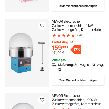
Zum Warenkorb hinzufügen
VEVOR Elektrische
Zuckerwattemaschine, 1 kW
Zuckerwattegeräte, Kommerzielle
Zuckerwattemaschine mit
(64)
Abdeckung, Edelstahlschüssel,
Zuckerschaufel, Schublade, für
Endet Aug. 14
Kindergeburtstage, Familienfeiern,
159
99
€
-
17%
Blau
191,90
€
Auf Lager.
Lieferung:
So. Aug. 9 - Mi. Aug.
12
Zum Warenkorb hinzufügen
VEVOR Elektrische
Zuckerwattemaschine, 1000 W
Zuckerwattegeräte, Kommerzielle
Zuckerwattemaschine mit