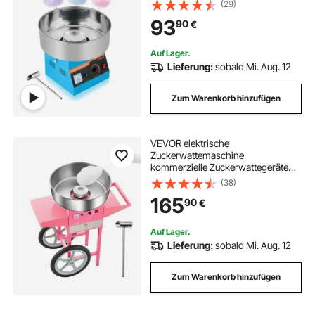
Zuckerlöffel, macht Zuckerwatten
(29)
für Geburtstage zu Hause
93
90
€
Familienfeiern, Zuckerwatte-Maker
Blau
Auf Lager.
Lieferung:
sobald Mi. Aug. 12
Zum Warenkorb hinzufügen
VEVOR elektrische
Zuckerwattemaschine
kommerzielle Zuckerwattegeräte
mit Wagen (1000 W) mit 52 cm
(38)
Edelstahlschüssel & Zuckerschaufel
165
90
€
& Schublade, perfekt für
Kindergeburtstage Familienfeiern
Rosa
Auf Lager.
Lieferung:
sobald Mi. Aug. 12
Zum Warenkorb hinzufügen