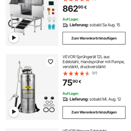
Duschkopf & Seifenhalter, für große,
862
90
€
mittelgroße & kleine Haustiere
(rechte Tür)
Auf Lager.
Lieferung:
sobald Sa Aug. 15
Zum Warenkorb hinzufügen
VEVOR Sprühgerät 12L aus
Edelstahl, Handsprüher mit Pumpe,
verstärkt, druckverstärkt
(81)
75
90
€
Auf Lager.
Lieferung:
sobald Mi. Aug. 12
Zum Warenkorb hinzufügen
VEVOR Wasser Edelstahl-