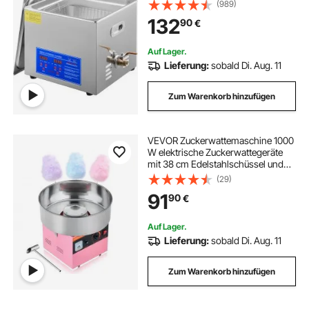
aus Edelstahl Ultraschallbad
(989)
Ultraschall Reinigungsgerät für
feuerstelle edelstahl
132
90
€
Brillen Schmuck Zahnprothesen
Münzen usw.
Auf Lager.
Lieferung:
sobald Di. Aug. 11
Zum Warenkorb hinzufügen
VEVOR Zuckerwattemaschine 1000
W elektrische Zuckerwattegeräte
mit 38 cm Edelstahlschüssel und
Zuckerlöffel, macht Zuckerwatten
(29)
für Geburtstage zu Hause
91
90
€
Familienfeiern, Rosa 3500 U/min
Auf Lager.
Lieferung:
sobald Di. Aug. 11
Zum Warenkorb hinzufügen