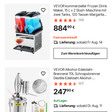
VEVOR kommerzieller Frozen Drink
Maker, 15 L x 2 Slush-Maschine mit
zwei Tanks, 120 Tassen Margarita-
Smoothie-Maschine aus Edelstahl,
(59)
Slush-Maker für Zuhause Partys
884
90
€
Restaurants Cafés Bars
Fast ausverkauft
Lieferung:
sobald Fr Aug. 14
Zum Warenkorb hinzufügen
VEVOR Alkohol-Edelstahl-
Brennerei 70L Schnapsbrenner
Destille Edelstahl Alkohol-
Destillierkolben Schwarzbrennerei
(67)
Destillation
247
90
€
Auf Lager.
Lieferung:
sobald Di. Aug. 11