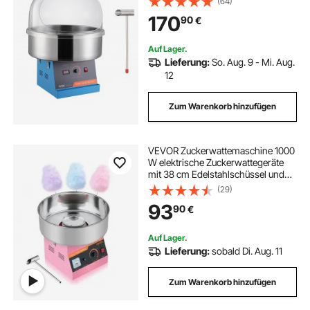
(64)
Abdeckung, Edelstahlschüssel &
170
90
€
Zuckerlöffel, Perfekt für
Familienfeiern, Partys (Blau)
Auf Lager.
Lieferung:
So. Aug. 9 - Mi. Aug.
12
Zum Warenkorb hinzufügen
VEVOR Zuckerwattemaschine 1000
W elektrische Zuckerwattegeräte
mit 38 cm Edelstahlschüssel und
Zuckerlöffel, macht Zuckerwatten
(29)
für Geburtstage zu Hause
93
90
€
Familienfeiern, 3500 U/min Pink
Auf Lager.
Lieferung:
sobald Di. Aug. 11
Zum Warenkorb hinzufügen