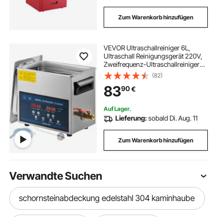
Zum Warenkorb hinzufügen
VEVOR Ultraschallreiniger 6L,
Ultraschall Reinigungsgerät 220V,
Zweifrequenz-Ultraschallreiniger
Edelstahl, Digitaler
(82)
Ultraschallreiniger,
83
90
€
Ultraschallreinigungsgerät mit LED-
Anzeige 28 kHz und 40 kHz
Auf Lager.
Lieferung:
sobald Di. Aug. 11
Zum Warenkorb hinzufügen
Verwandte Suchen
schornsteinabdeckung edelstahl 304 kaminhaube