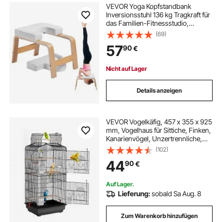
VEVOR Yoga Kopfstandbank
Inversionsstuhl 136 kg Tragkraft für
das Familien-Fitnessstudio,
Kopfstandtrainer mit Holzrahmen
(69)
und PU Polster, Stand-Yoga-
57
90
€
Hocker für Kraft- und
Gleichgewichtstraining Weiß
Nicht auf Lager
Details anzeigen
VEVOR Vogelkäfig, 457 x 355 x 925
mm, Vogelhaus für Sittiche, Finken,
Kanarienvögel, Unzertrennliche,
Nymphensittiche, Wellensittiche,
(102)
kleine Mönchssittiche, Metallkäfig
44
90
€
mit Schaukel & Sitzstange
Auf Lager.
Lieferung:
sobald Sa Aug. 8
Zum Warenkorb hinzufügen