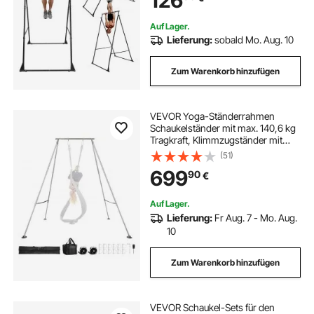
126
Hängemattengestell (nur Rahmen)
Auf Lager.
Lieferung:
sobald Mo. Aug. 10
Zum Warenkorb hinzufügen
VEVOR Yoga-Ständerrahmen
Schaukelständer mit max. 140,6 kg
Tragkraft, Klimmzugständer mit
dreieckiger Struktur,
(51)
Luftseidenständer mit
699
90
€
höhenverstellbaren Beinen aus
Aluminiumrahmen, Aerial Yoga
Auf Lager.
Lieferung:
Fr Aug. 7 - Mo. Aug.
10
Zum Warenkorb hinzufügen
VEVOR Schaukel-Sets für den