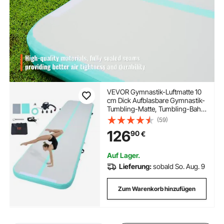
VEVOR Gymnastik-Luftmatte 10
cm Dick Aufblasbare Gymnastik-
Tumbling-Matte, Tumbling-Bahn
mit Elektrischer Pumpe,
(59)
Trainingsmatten für den
126
90
€
Heimgebrauch/Fitnessstudio
/Yoga/Cheerleading/Strand/Park
Grün
Auf Lager.
Lieferung:
sobald So. Aug. 9
Zum Warenkorb hinzufügen