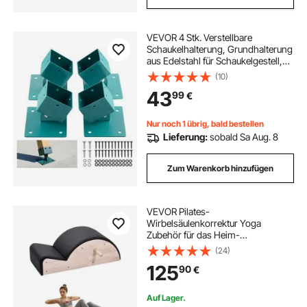
VEVOR 4 Stk. Verstellbare
Schaukelhalterung, Grundhalterung
aus Edelstahl für Schaukelgestell,
567kg Belastbare
(10)
Schaukelbefestigung für 91x91mm
43
99
€
Montagestärke, 45-60°
Schaukelanker für Balance & Schutz
Nur noch 1 übrig, bald bestellen
Lieferung:
sobald Sa Aug. 8
Zum Warenkorb hinzufügen
VEVOR Pilates-
Wirbelsäulenkorrektur Yoga
Zubehör für das Heim-
Fitnessstudio, Fitness-
(24)
Trainingsgerät aus
125
90
€
Gummibaumholz, gekrümmtes
Fitness-Körpertrainingsgerät, für
Wirbelsäulenübungen
Auf Lager.
Gleichgewicht