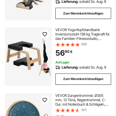
Lieferung:
sobald So. Aug. 9
Zum Warenkorb hinzufügen
VEVOR Yoga Kopfstandbank
Inversionsstuhl 136 kg Tragkraft für
das Familien-Fitnessstudio,
Kopfstandtrainer mit Holzrahmen
(69)
und PU Polster, Stand-Yoga-
56
90
€
Hocker für Kraft- und
Gleichgewichtstraining
Auf Lager.
Lieferung:
sobald So. Aug. 9
Zum Warenkorb hinzufügen
VEVOR Zungentrommel, Ø305
mm, 13 Töne, Regentrommel, C-
Dur, mit Notenbuch & Schlägeln,
Perkussionsinstrument für
(97)
Meditation, Yoga & musikalische