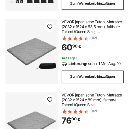
Zum Warenkorb hinzufügen
VEVOR japanische Futon-Matratze
(2032 x 1524 x 63,5 mm), faltbare
Tatami (Queen Size),
Bodenmatratze mit
(112)
Aufbewahrungstasche &
60
90
€
Befestigungsmaterial, 9-lagige
Schlafmatte für Meditation Yoga,
Grau
Auf Lager.
Lieferung:
sobald Mo. Aug. 10
Zum Warenkorb hinzufügen
VEVOR japanische Futon-Matratze
(2032 x 1524 x 89 mm), faltbare
Tatami (Queen Size),
Bodenmatratze mit
(112)
Aufbewahrungstasche &
76
90
€
Befestigungsmaterial, 9-lagige
Schlafmatte für Meditation Yoga,