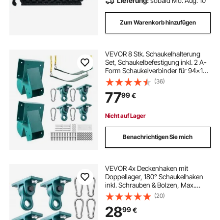
Lieferung:
sobald Mo. Aug. 10
Zum Warenkorb hinzufügen
VEVOR 8 Stk. Schaukelhalterung
Set, Schaukelbefestigung inkl. 2 A-
Form Schaukelverbinder für 94x144
mm Balken 94x94 mm Beine 4
(36)
Schaukelhaken & 2 Schaukelsitz,
77
99
€
Befestigungsmaterial für Schaukel
Outdoor
Nicht auf Lager
Benachrichtigen Sie mich
VEVOR 4x Deckenhaken mit
Doppellager, 180° Schaukelhaken
inkl. Schrauben & Bolzen, Max.
2268 kg Belastbare
(20)
Schaukelhalterung für 65mm
28
99
€
Montagestärke,
Aufhängungshaken für Schaukel