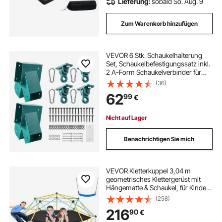
Lieferung:
sobald So. Aug. 9
Zum Warenkorb hinzufügen
VEVOR 6 Stk. Schaukelhalterung
Set, Schaukelbefestigungssatz inkl.
2 A-Form Schaukelverbinder für
94x144mm Balken 94x94mm
(36)
Beine & 4 567kg Schaukelhaken,
62
99
€
Befestigungsmaterial für Schaukel
Outdoor, Grün
Nicht auf Lager
Benachrichtigen Sie mich
VEVOR Kletterkuppel 3,04 m
geometrisches Klettergerüst mit
Hängematte & Schaukel, für Kinder
von 3 bis 10 Jahren, Klettergerüst
(258)
340 kg Tragfähigkeit, mit
216
90
€
Klettergriff, Spielgerät für den
Garten