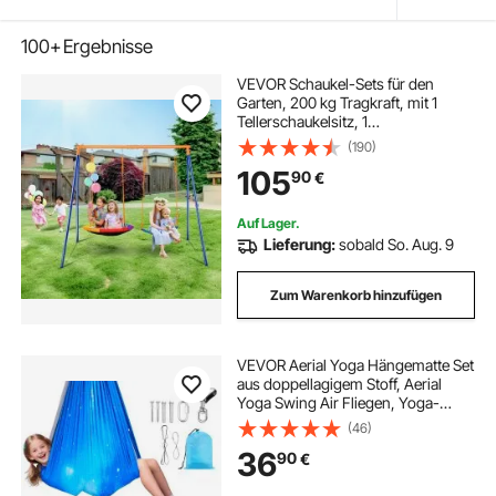
100+
Ergebnisse
VEVOR Schaukel-Sets für den
Garten, 200 kg Tragkraft, mit 1
Tellerschaukelsitz, 1
Gurtschaukelsitz, robustem A-
(190)
Rahmen-Schaukelständer aus
105
90
€
Metall und verstellbarem Seil,
Schaukel-Set für den Außenbereich
für Kinder
Auf Lager.
Lieferung:
sobald So. Aug. 9
Zum Warenkorb hinzufügen
VEVOR Aerial Yoga Hängematte Set
aus doppellagigem Stoff, Aerial
Yoga Swing Air Fliegen, Yoga-
Schaukel mit 360°-
(46)
Drehaufhängung & O-Sling & 136,07
36
90
€
kg Max. Tragfähigkeit,
Hängeschaukeln Blau