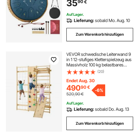
35
90
€
Anfängerausbildung, Steel Tongue
Drum Marineblau
Auf Lager.
Lieferung:
sobald Mo. Aug. 10
Zum Warenkorb hinzufügen
VEVOR schwedische Leiterwand 9
in 1 12-stufiges Kletterspielzeug aus
Massivholz 100 kg belastbares
Indoor-Klettergerüst mit
(20)
Kletterwand Turnringen
Klimmzugstange Rutsche Schaukel
Endet Aug. 30
490
90
€
-
6%
520,90
€
Auf Lager.
Lieferung:
sobald Do. Aug. 13
Zum Warenkorb hinzufügen