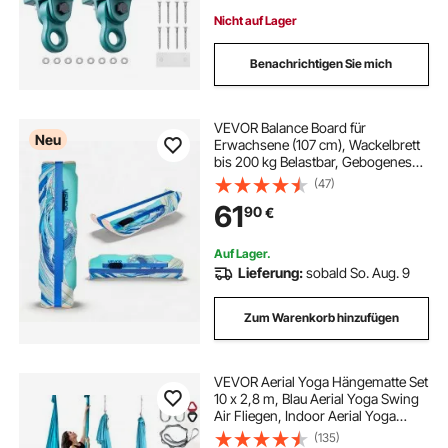
Hängesessel Boxsack
Nicht auf Lager
Benachrichtigen Sie mich
VEVOR Balance Board für
Neu
Erwachsene (107 cm), Wackelbrett
bis 200 kg Belastbar, Gebogenes
Balance-Trainingsgerät mit Gurt für
(47)
Core-Workouts Stehpultübungen
61
90
€
Heim-Fitnessstudio Yoga, Blau
Auf Lager.
Lieferung:
sobald So. Aug. 9
Zum Warenkorb hinzufügen
VEVOR Aerial Yoga Hängematte Set
10 x 2,8 m, Blau Aerial Yoga Swing
Air Fliegen, Indoor Aerial Yoga
Hammock Swing 1000 kg Max.
(135)