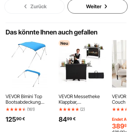
Zurück
Weiter
Das könnte Ihnen auch gefallen
Neu
VEVOR Bimini Top
VEVOR Messetheke
VEVOR Lo
Bootsabdeckung
Klappbar,
Couch mit
Sonnenverdeck (3
1100x390x880 mm,
(176 cm)
(161)
(2)
Bögen) aus 600D
Empfangstheke mit
kleines C
125
84
90
€
99
€
Polyester mit Rahmen
Tragetasche,
gewunden
Endet Aug.
aus
Ablagefach,
& weiche
389
90
Aluminiumlegierung,
Rezeptionstheke,
stabilem 
436
,90
€