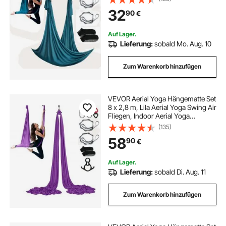
Tragfähigkeit, inkl. Yoga-Socken &
32
90
€
Stahlkarabiner, Anti-Gravity-
Übungen
Auf Lager.
Lieferung:
sobald Mo. Aug. 10
Zum Warenkorb hinzufügen
VEVOR Aerial Yoga Hängematte Set
8 x 2,8 m, Lila Aerial Yoga Swing Air
Fliegen, Indoor Aerial Yoga
Hammock Swing 1000 kg Max.
(135)
Tragfähigkeit, inkl. Yoga-Socken &
58
90
€
Stahlkarabiner & Alu-Drehgelenk
Auf Lager.
Lieferung:
sobald Di. Aug. 11
Zum Warenkorb hinzufügen