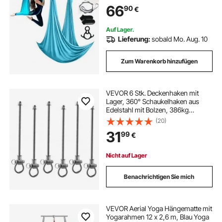
Tragfähigkeit, inkl. Yoga-Socken &
66
90
€
Stahlkarabiner & Alu-Drehgelenk
Auf Lager.
Lieferung:
sobald Mo. Aug. 10
Zum Warenkorb hinzufügen
VEVOR 6 Stk. Deckenhaken mit
Lager, 360° Schaukelhaken aus
Edelstahl mit Bolzen, 386kg
Belastbare Schaukelhalterung für
(20)
190 mm Montagestärke,
31
99
€
Aufhängungshaken für Schaukel
Hängesessel Boxsack, Silber
Nicht auf Lager
Benachrichtigen Sie mich
VEVOR Aerial Yoga Hängematte mit
Yogarahmen 12 x 2,6 m, Blau Yoga