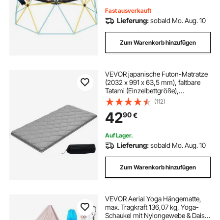
Fast ausverkauft
Lieferung:
sobald Mo. Aug. 10
Zum Warenkorb hinzufügen
VEVOR japanische Futon-Matratze
(2032 x 991 x 63,5 mm), faltbare
Tatami (Einzelbettgröße),
Bodenmatratze mit
(112)
Aufbewahrungstasche &
42
90
€
Befestigungsmaterial, 9-lagige
Schlafmatte für Meditation Yoga,
Grau
Auf Lager.
Lieferung:
sobald Mo. Aug. 10
Zum Warenkorb hinzufügen
VEVOR Aerial Yoga Hängematte,
max. Tragkraft 136,07 kg, Yoga-
Schaukel mit Nylongewebe & Daisy