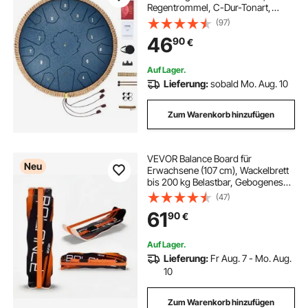
Regentrommel, C-Dur-Tonart,
Regenglockenspiel mit 2 Schlägeln
(97)
& Tragetasche, Handpan-Trommel,
46
90
€
Schlaginstrument für
Musikunterricht & Yoga, Blau
Auf Lager.
Lieferung:
sobald Mo. Aug. 10
Zum Warenkorb hinzufügen
VEVOR Balance Board für
Neu
Erwachsene (107 cm), Wackelbrett
bis 200 kg Belastbar, Gebogenes
Balance-Trainingsgerät mit Gurt für
(47)
Core-Workouts Stehpultübungen
61
90
€
Heim-Fitnessstudio Yoga, Orange
Schwarz
Auf Lager.
Lieferung:
Fr Aug. 7 - Mo. Aug.
10
Zum Warenkorb hinzufügen