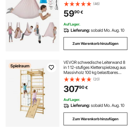
Rope & PE-Reißverschlusstasche,
(46)
Gymnastikschaukeln
59
90
€
Doppelfunktion Anti-Gravity-
Übungen Rosa
Auf Lager.
Lieferung:
sobald Mo. Aug. 10
Zum Warenkorb hinzufügen
VEVOR schwedische Leiterwand 8
Spielraum
in 1 12-stufiges Kletterspielzeug aus
Massivholz 100 kg belastbares
Indoor-Klettergerüst mit Kletterbrett
(20)
Turnringen Klimmzugstange
307
90
€
Wandleiter Rutsche Schaukel
Auf Lager.
Lieferung:
sobald Mo. Aug. 10
Zum Warenkorb hinzufügen