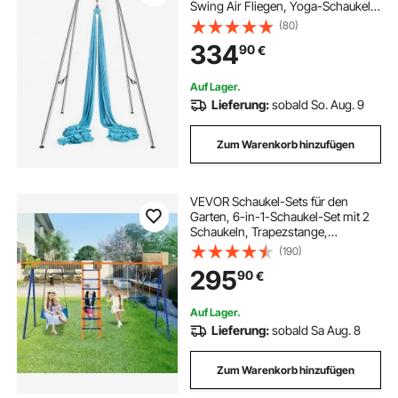
Swing Air Fliegen, Yoga-Schaukel
Hammock Swing 250 kg Max.
(80)
Tragfähigkeit, inkl. Yoga-Socken &
334
90
€
Fußpolster, Anti-Gravity-Übungen
Auf Lager.
Lieferung:
sobald So. Aug. 9
Zum Warenkorb hinzufügen
VEVOR Schaukel-Sets für den
Garten, 6-in-1-Schaukel-Set mit 2
Schaukeln, Trapezstange,
Kletterleiter, Kletternetz und
(190)
Basketballkorb, 200 kg Tragkraft,
295
90
€
robustes Metall-Schaukel-Set für
den Außenbereich für Kinder ab 3
Jahren
Auf Lager.
Lieferung:
sobald Sa Aug. 8
Zum Warenkorb hinzufügen