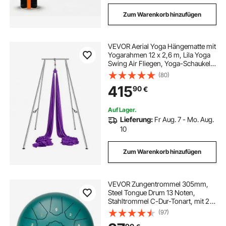
Zum Warenkorb hinzufügen
VEVOR Aerial Yoga Hängematte mit
Yogarahmen 12 x 2,6 m, Lila Yoga
Swing Air Fliegen, Yoga-Schaukel
Hammock Swing 250 kg Max.
(80)
Tragfähigkeit, inkl. Yoga-Socken &
415
90
€
Fußpolster, Anti-Gravity-Übungen
Auf Lager.
Lieferung:
Fr Aug. 7 - Mo. Aug.
10
Zum Warenkorb hinzufügen
VEVOR Zungentrommel 305mm,
Steel Tongue Drum 13 Noten,
Stahltrommel C-Dur-Tonart, mit 2
Schlägeln & Tragetasche,
(97)
Handpan-Trommel,