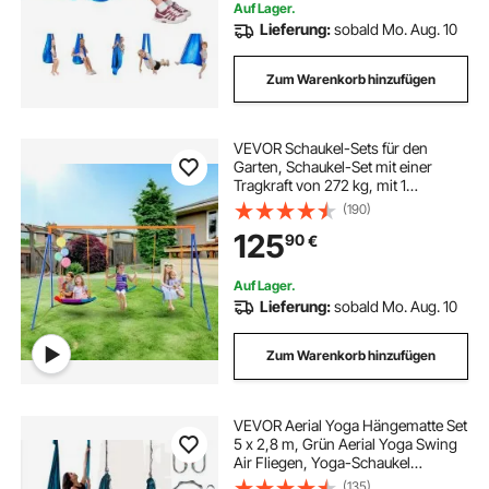
Auf Lager.
Lieferung:
sobald Mo. Aug. 10
Zum Warenkorb hinzufügen
VEVOR Schaukel-Sets für den
Garten, Schaukel-Set mit einer
Tragkraft von 272 kg, mit 1
Tellerschaukelsitz, 2 Schaukelsitzen
(190)
mit Gurten, robustem A-Rahmen-
125
90
€
Schaukelständer aus Metall und
verstellbarem Seil, Schaukel-Set für
den Außenbereich für Kinder
Auf Lager.
Lieferung:
sobald Mo. Aug. 10
Zum Warenkorb hinzufügen
VEVOR Aerial Yoga Hängematte Set
5 x 2,8 m, Grün Aerial Yoga Swing
Air Fliegen, Yoga-Schaukel
Hammock Swing 1000 kg Max.
(135)