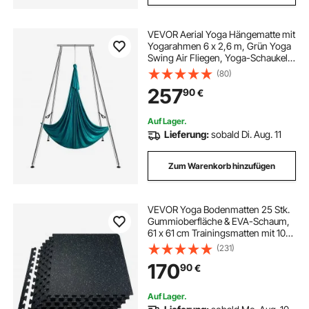
VEVOR Aerial Yoga Hängematte mit
Yogarahmen 6 x 2,6 m, Grün Yoga
Swing Air Fliegen, Yoga-Schaukel
Hammock Swing 250 kg Max.
(80)
Tragfähigkeit, inkl. Yoga-Socken &
257
90
€
Fußpolster, Anti-Gravity-Übungen
Auf Lager.
Lieferung:
sobald Di. Aug. 11
Zum Warenkorb hinzufügen
VEVOR Yoga Bodenmatten 25 Stk.
Gummioberfläche & EVA-Schaum,
61 x 61 cm Trainingsmatten mit 100
Quadratfuß Abdeckung,
(231)
ineinandergreifende
170
90
€
Gymnastikmatten für Fitnessstudio
Garage, Schwarz & Weiß
Auf Lager.