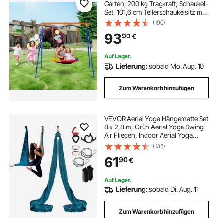
Garten, 200 kg Tragkraft, Schaukel-
Set, 101,6 cm Tellerschaukelsitz mit
robustem A-Rahmen-
(190)
Schaukelständer aus Metall und
93
90
€
verstellbarem Seil, einfach zu
montieren, Schaukel-Set für den
Außenbereich für Kinder
Auf Lager.
Lieferung:
sobald Mo. Aug. 10
Zum Warenkorb hinzufügen
VEVOR Aerial Yoga Hängematte Set
8 x 2,8 m, Grün Aerial Yoga Swing
Air Fliegen, Indoor Aerial Yoga
Hammock Swing 1000 kg Max.
(135)
Tragfähigkeit, inkl. Yoga-Socken &
61
90
€
Stahlkarabiner & Alu-Drehgelenk
Auf Lager.
Lieferung:
sobald Di. Aug. 11
Zum Warenkorb hinzufügen