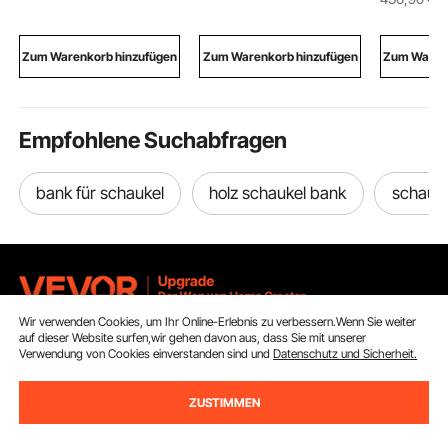
wasserdichte
Messestand, Bartisch,
Schlafzim
Sonnenschutz-
Faltbare Mobile
oder Woh
Bootsmarkise mit
Barstation für
Cremewe
Zum Warenkorb hinzufügen
Zum Warenkorb hinzufügen
Zum Warenk
Aufbewahrungstasche
Veranstaltungen,
, 201-213 cm (B) Blau
Partys & Messen
Empfohlene Suchabfragen
bank für schaukel
holz schaukel bank
schauk
Wir verwenden Cookies, um Ihr Online-Erlebnis zu verbessern.Wenn Sie weiter
auf dieser Website surfen,wir gehen davon aus, dass Sie mit unserer
Melden Sie sich für unseren Newsletter an.
Verwendung von Cookies einverstanden sind und
Datenschutz und Sicherheit.
E-Mail Adresse
Abonnieren
ZUSTIMMEN
Durch Klicken auf die Schaltfläche
abonnieren
stimmen Sie unseren