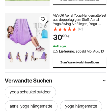
VEVOR Aerial Yoga Hängematte Set
aus doppellagigem Stoff, Aerial
Yoga Swing Air Fliegen, Yoga-
Schaukel mit 360°-
(46)
Drehaufhängung & O-Sling & 136,07
30
90
€
kg Max. Tragfähigkeit,
Deckenschaukeln Rosa+Blau
Auf Lager.
Lieferung:
sobald Mo. Aug. 10
Zum Warenkorb hinzufügen
Verwandte Suchen
yoga schaukel outdoor
aerial yoga hängematte
yoga hängematte