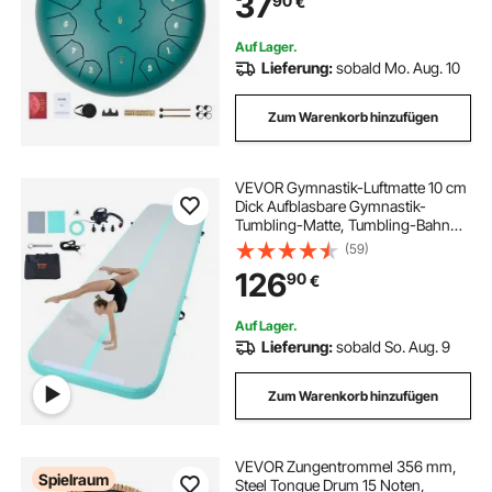
37
90
€
Schlaginstrument für
Musikunterricht & Yoga, Grün
Auf Lager.
Lieferung:
sobald Mo. Aug. 10
Zum Warenkorb hinzufügen
VEVOR Gymnastik-Luftmatte 10 cm
Dick Aufblasbare Gymnastik-
Tumbling-Matte, Tumbling-Bahn
mit Elektrischer Pumpe,
(59)
Trainingsmatten für den
126
90
€
Heimgebrauch/Fitnessstudio
/Yoga/Cheerleading/Strand/Park
Grün
Auf Lager.
Lieferung:
sobald So. Aug. 9
Zum Warenkorb hinzufügen
VEVOR Zungentrommel 356 mm,
Spielraum
Steel Tongue Drum 15 Noten,