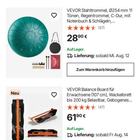
VEVOR Stahltrommel, Ø254 mm 11
Tönen, Regentrommel, C-Dur, mit
Notenbuch & Schlägeln,
Perkussionsinstrument für
(97)
Meditation, Yoga & musikalische
28
90
€
Anfängerausbildung, Steel Tongue
Drum Grün
Auf Lager.
Lieferung:
sobald Mi. Aug. 12
Zum Warenkorb hinzufügen
VEVOR Balance Board für
Neu
Erwachsene (107 cm), Wackelbrett
bis 200 kg Belastbar, Gebogenes
Balance-Trainingsgerät mit Gurt für
(47)
Core-Workouts Stehpultübungen
61
90
€
Heim-Fitnessstudio Yoga, Orange
Schwarz
Auf Lager.
Lieferung:
sobald Fr Aug. 14