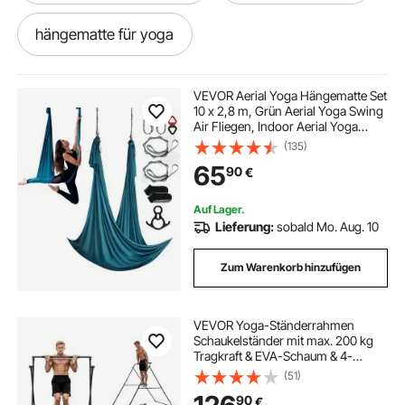
hängematte für yoga
yoga hängematte swing air
VEVOR Aerial Yoga Hängematte Set
10 x 2,8 m, Grün Aerial Yoga Swing
Air Fliegen, Indoor Aerial Yoga
yoga-aerial-hängematte
Hammock Swing 1000 kg Max.
(135)
Tragfähigkeit, inkl. Yoga-Socken &
65
90
€
Stahlkarabiner & Alu-Drehgelenk
yoga-hängematte
yoga hängematte lila
Auf Lager.
Lieferung:
sobald Mo. Aug. 10
aerial yoga grün
aerial yoga
Zum Warenkorb hinzufügen
aerial yoga yoga swing
VEVOR Yoga-Ständerrahmen
Schaukelständer mit max. 200 kg
aerial yoga hammocks
luft yoga
Tragkraft & EVA-Schaum & 4-
stufiger horizontaler & 6-stufiger
(51)
vertikaler Einstellung,
yoga matten
yoga seide
90
€
multifunktionales