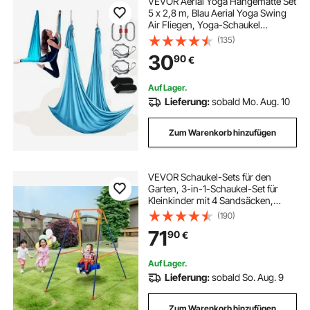
VEVOR Aerial Yoga Hängematte Set
5 x 2,8 m, Blau Aerial Yoga Swing
Air Fliegen, Yoga-Schaukel
Hammock Swing 1000 kg Max.
(135)
Tragfähigkeit, inkl. Yoga-Socken &
30
90
€
Stahlkarabiner, Anti-Gravity-
Übungen
Auf Lager.
Lieferung:
sobald Mo. Aug. 10
Zum Warenkorb hinzufügen
VEVOR Schaukel-Sets für den
Garten, 3-in-1-Schaukel-Set für
Kleinkinder mit 4 Sandsäcken,
faltbarem Metallständer, einfach
(190)
aufzubauen, Schaukel-Set für
71
90
€
drinnen und draußen für Kinder von
3–6 Jahren, Jugendliche von 6–10
Jahren und Teenager ab 10 Jahren
Auf Lager.
Lieferung:
sobald So. Aug. 9
Zum Warenkorb hinzufügen