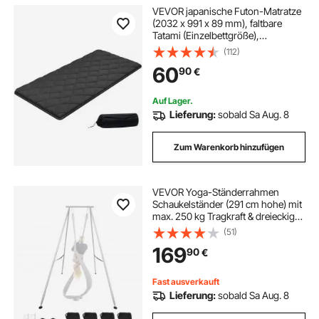
VEVOR japanische Futon-Matratze
(2032 x 991 x 89 mm), faltbare
Tatami (Einzelbettgröße),
Bodenmatratze mit
(112)
Aufbewahrungstasche &
60
90
€
Befestigungsmaterial, 9-lagige
Schlafmatte für Meditation Yoga,
Schwarz
Auf Lager.
Lieferung:
sobald Sa Aug. 8
Zum Warenkorb hinzufügen
VEVOR Yoga-Ständerrahmen
Schaukelständer (291 cm hohe) mit
max. 250 kg Tragkraft & dreieckiger
Struktur & Luftseil-Rig & rutschfester
(51)
Basis, multifunktionales
169
90
€
Hängemattengestell (nur Rahmen)
Fast ausverkauft
Lieferung:
sobald Sa Aug. 8