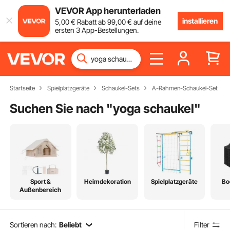
VEVOR App herunterladen
installieren
5
,00
€
Rabatt ab
99
,00
€
auf deine
ersten 3 App-Bestellungen.
Startseite
Spielplatzgeräte
Schaukel-Sets
A-Rahmen-Schaukel-Set
Suchen Sie nach "
yoga schaukel
"
Sport &
Heimdekoration
Spielplatzgeräte
Bo
Außenbereich
Sortieren nach:
Beliebt
Filter