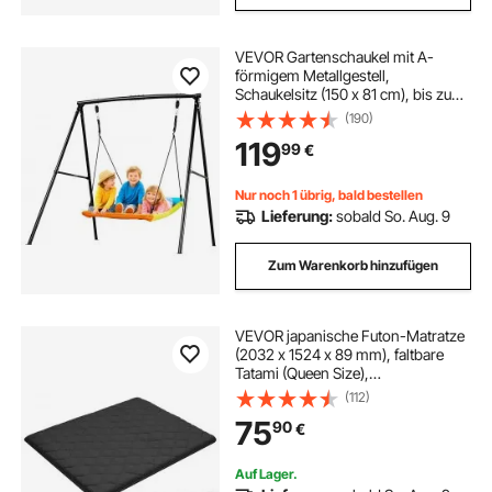
VEVOR Gartenschaukel mit A-
förmigem Metallgestell,
Schaukelsitz (150 x 81 cm), bis zu
199,6 kg Tragkraft, Schaukelset
(190)
Outdoor, Verstärkt mit
119
99
€
Spiralförmigen Bodenankern,
Kinderschaukel Farbenfroh
Nur noch 1 übrig, bald bestellen
Lieferung:
sobald So. Aug. 9
Zum Warenkorb hinzufügen
VEVOR japanische Futon-Matratze
(2032 x 1524 x 89 mm), faltbare
Tatami (Queen Size),
Bodenmatratze mit
(112)
Aufbewahrungstasche &
75
90
€
Befestigungsmaterial, 9-lagige
Schlafmatte für Meditation Yoga,
Schwarz
Auf Lager.