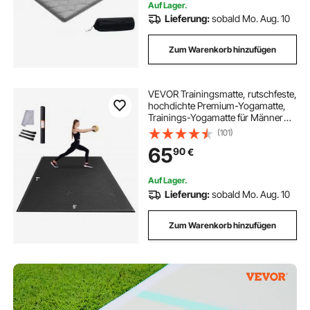
Grau
Auf Lager.
Lieferung:
sobald Mo. Aug. 10
Zum Warenkorb hinzufügen
VEVOR Trainingsmatte, rutschfeste,
hochdichte Premium-Yogamatte,
Trainings-Yogamatte für Männer
und Frauen, Fitness- und
(101)
Trainingsmatte mit Tasche und
65
90
€
Tragegurt, für alle Arten von Heim-
Yoga, Pilates und Bodentraining (2,1
x 1,5 m)
Auf Lager.
Lieferung:
sobald Mo. Aug. 10
Zum Warenkorb hinzufügen