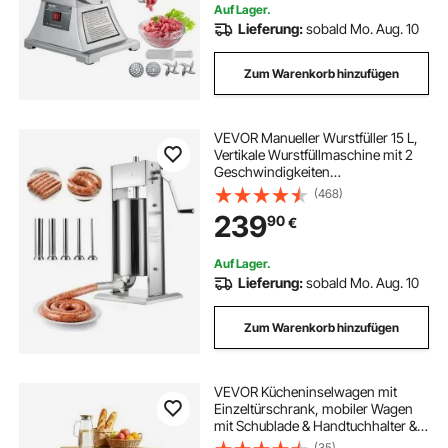
Auf Lager.
Lieferung:
sobald Mo. Aug. 10
Zum Warenkorb hinzufügen
VEVOR Manueller Wurstfüller 15 L,
Vertikale Wurstfüllmaschine mit 2
Geschwindigkeiten
(Schnell/Langsam) & 5 Füllrohren &
(468)
Griff, Fleischfüller aus Edelstahl für
239
90
€
Gewerblichen & Privaten Gebrauch
Auf Lager.
Lieferung:
sobald Mo. Aug. 10
Zum Warenkorb hinzufügen
VEVOR Kücheninselwagen mit
Einzeltürschrank, mobiler Wagen
mit Schublade & Handtuchhalter &
Haken, tragbarer Tisch auf
(35)