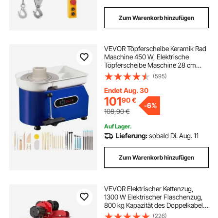
Zum Warenkorb hinzufügen
VEVOR Töpferscheibe Keramik Rad
Maschine 450 W, Elektrische
Töpferscheibe Maschine 28 cm
300 U/min
(595)
Töpferscheibenmaschine, mit Pedal
& Schürze Formmaschine, Geeignet
Endet Aug. 30
für Anfänger, Enthusiasten
101
90
€
-
6%
108,90
€
Auf Lager.
Lieferung:
sobald Di. Aug. 11
Zum Warenkorb hinzufügen
VEVOR Elektrischer Kettenzug,
1300 W Elektrischer Flaschenzug,
800 kg Kapazität des Doppelkabels
Hebezug Kettenaufzug aus Stahl,
(226)