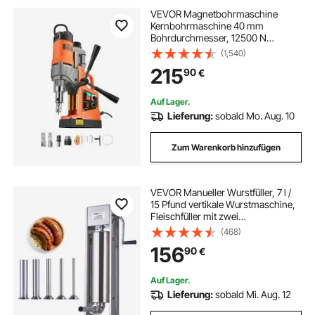
VEVOR Magnetbohrmaschine
Kernbohrmaschine 40 mm
Bohrdurchmesser, 12500 N
tragbare elektrische
(1,540)
Magnetbohrmaschine mit 2
215
90
€
Kernbohrern, variabler
Geschwindigkeit, Bohrmaschine für
Metalloberflächen
Auf Lager.
Lieferung:
sobald Mo. Aug. 10
Zum Warenkorb hinzufügen
VEVOR Manueller Wurstfüller, 7 l /
15 Pfund vertikale Wurstmaschine,
Fleischfüller mit zwei
Geschwindigkeiten, aus
(468)
lebensmittelechtem 304 Edelstahl,
156
90
€
inkl. 5 Füllrohren, für Zuhause,
Küche, Restaurant, Gewerbe
Auf Lager.
Lieferung:
sobald Mi. Aug. 12