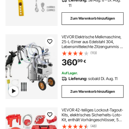
11
Zum Warenkorb hinzufügen
VEVOR Elektrische Melkmaschine,
25-L-Eimer aus Edelstahl 304,
Lebensmittelechte Zitzengummis &
Silikonschlauch, Starke Saugkraft,
(113)
Vakuumpulsation, elektrische
360
99
€
Melkausrüstung mit Rädern für
Kühe
Auf Lager.
Lieferung:
sobald Di. Aug. 11
Zum Warenkorb hinzufügen
VEVOR 42-teiliges Lockout-Tagout-
Kits, elektrisches Sicherheits-Loto-
Kit, enthält Vorhängeschlösser, 5
Arten von Lockouts, Haspen,
(48)