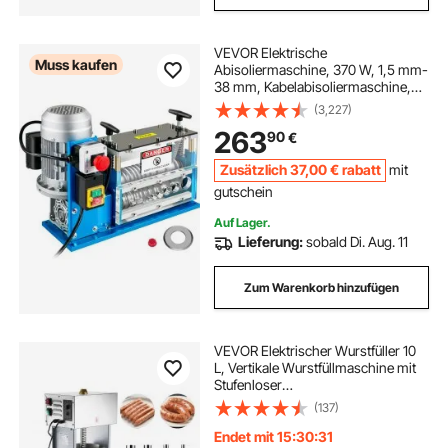
VEVOR Elektrische
Muss kaufen
Abisoliermaschine, 370 W, 1,5 mm-
38 mm, Kabelabisoliermaschine,
Kabel Abisolierwerkzeug, 11 Kanäle
(3,227)
10 Klingen zum Recycling von
263
90
€
Kupferdrähten/Entfernen, Isolierung
aus Kunststoff
Zusätzlich
37
,00
€
rabatt
mit
gutschein
Auf Lager.
Lieferung:
sobald Di. Aug. 11
Zum Warenkorb hinzufügen
VEVOR Elektrischer Wurstfüller 10
L, Vertikale Wurstfüllmaschine mit
Stufenloser
Geschwindigkeitsregelung & Pedal
(137)
& 4 Füllrohren, Fleischfüller aus
Edelstahl für Gewerblichen &
Endet mit 15:30:29