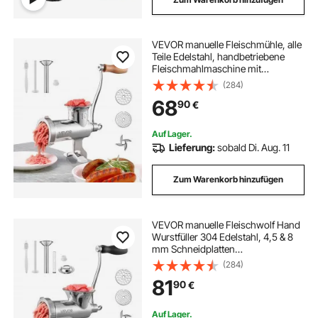
VEVOR manuelle Fleischmühle, alle
Teile Edelstahl, handbetriebene
Fleischmahlmaschine mit
Tischklemme, 2 Schleifplatten &
(284)
Wurstfüller, ideal für Zuhause Küche
68
90
€
Restaurant Metzgergeschäft
Auf Lager.
Lieferung:
sobald Di. Aug. 11
Zum Warenkorb hinzufügen
VEVOR manuelle Fleischwolf Hand
Wurstfüller 304 Edelstahl, 4,5 & 8
mm Schneidplatten
Handfleischwolf Fleischmaschine
(284)
mit Wurstrohr, geeignet für Fleisch
81
90
€
Schleifen Wurstfüllung Silber
Auf Lager.