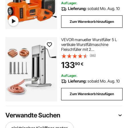
Auf Lager.
Lieferung:
sobald Mo. Aug. 10
Zum Warenkorb hinzufügen
VEVOR manueller Wurstfüller 5 L
vertikale Wurstfüllmaschine
Fleischfüller mit 2
Geschwindigkeiten (schnell /
(86)
langsam), Hochleistungsfüller aus
133
90
€
Edelstahl mit 5 Wurstfüllrohren,
Fleischfüllen
Auf Lager.
Lieferung:
sobald Mo. Aug. 10
Zum Warenkorb hinzufügen
Verwandte Suchen