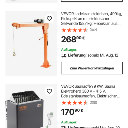
VEVOR Ladekran elektrisch, 499kg,
Pickup-Kran mit elektrischer
Seilwinde 1587 kg, Hebekran aus
Stahl für Pickup-Trucks, 360°
(102)
schwenkbar, zum Heben von
268
90
€
Gütern auf der Baustelle oder in der
Fabrik
Auf Lager.
Lieferung:
sobald Mi. Aug. 12
Zum Warenkorb hinzufügen
VEVOR Saunaofen 9 KW, Sauna
Elektroherd 380 V - 415 V,
Edelstahlsaunaofen, Elektrischer
Saunaofen 2 Modi (Temperatur,
(108)
Zeit), mit Externem Steuergerät &
170
90
€
3M-Temperatursensor (Saunastein
Nicht enthalten)
Auf Lager.
Lieferung:
sobald Mo. Aug. 10