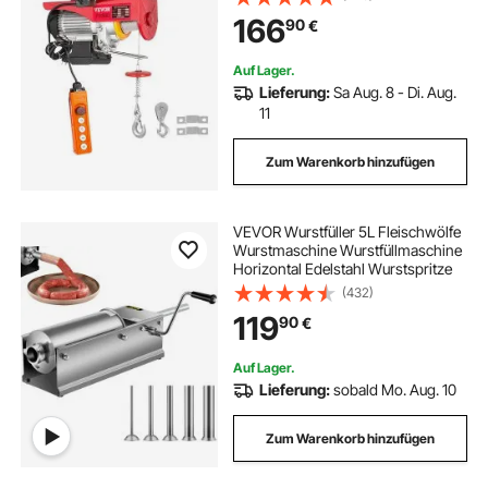
Nennlast 1 T Seilhebezug mit
166
90
€
Wagen, Kettenzug Seilwinde für
Fabriken
Auf Lager.
Lieferung:
Sa Aug. 8 - Di. Aug.
11
Zum Warenkorb hinzufügen
VEVOR Wurstfüller 5L Fleischwölfe
Wurstmaschine Wurstfüllmaschine
Horizontal Edelstahl Wurstspritze
(432)
119
90
€
Auf Lager.
Lieferung:
sobald Mo. Aug. 10
Zum Warenkorb hinzufügen