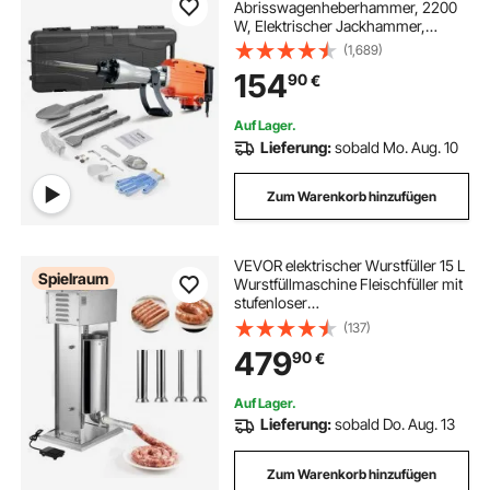
Abrisswagenheberhammer, 2200
elektrische seilwinde synthetisches seil
W, Elektrischer Jackhammer,
Strapazierfähig, 1400 BPM
(1,689)
Betonbrecher 4 Stück Meißel Bit,
elektrische seilzug 12v
154
90
€
Handschuhe
Auf Lager.
elektrische schreibtisch
Lieferung:
sobald Mo. Aug. 10
Zum Warenkorb hinzufügen
elektrisch schreibtisch
elektrische seilwinde 12v nylonseil
VEVOR elektrischer Wurstfüller 15 L
Spielraum
Wurstfüllmaschine Fleischfüller mit
stufenloser
Geschwindigkeitsregelung & Pedal,
seilzug elektrisch 12v
(137)
Hochleistungsfüller aus Edelstahl
479
90
€
mit 4 Wurstfüllrohren, Fleischfüllen
elektrischen Schreibtisch
Auf Lager.
Lieferung:
sobald Do. Aug. 13
Zum Warenkorb hinzufügen