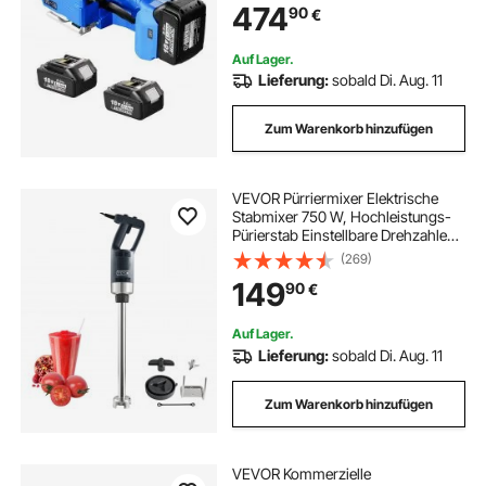
474
90
€
Digitalanzeige, 2 x 5000 mAh
batteriebetriebenes automatisches
Umreifungswerkzeug für
Auf Lager.
Verpackungskartonpaletten
Lieferung:
sobald Di. Aug. 11
Zum Warenkorb hinzufügen
VEVOR Pürriermixer Elektrische
Stabmixer 750 W, Hochleistungs-
Pürierstab Einstellbare Drehzahlen,
Edelstahl Mehrzweck Stabmixer
(269)
855 mm Abnehmbarer Rührstab,
149
90
€
inkl. Wandhaken &
Ersatzklingenkopf
Auf Lager.
Lieferung:
sobald Di. Aug. 11
Zum Warenkorb hinzufügen
VEVOR Kommerzielle