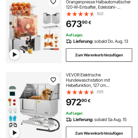
Orangenpresse Halbautomatischer
120-W-Entsafter, Edelstahl-
Orangenpresse für 20 Orangen pro
(52)
Minute, mit Wasserhahn & PC-
673
90
€
Abdeckung Gewerbliche
Zitruspresse Saftpresse Elektrisch
Auf Lager.
Lieferung:
sobald Do. Aug. 13
Zum Warenkorb hinzufügen
VEVOR Elektrische
Hundewaschstation mit
Hebefunktion, 127 cm
Tierpflegewanne mit PE-
(117)
Wasserfilterplatte, Wasserhahn &
972
90
€
Duschkopf, Hundebadewanne,
Waschbecken für mehrere
Haustiere (linke Tür)
Auf Lager.
Lieferung:
sobald Sa Aug. 15
Zum Warenkorb hinzufügen