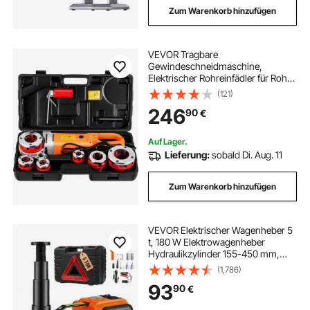
Zum Warenkorb hinzufügen
VEVOR Tragbare
Gewindeschneidmaschine,
Elektrischer Rohreinfädler für Rohre
mit Tragetasche, 6 Matrizen, 2300
(121)
W 220 V Elektro-
246
90
€
Gewindeschneidmaschine(EU
PLUG 220V)
Auf Lager.
Lieferung:
sobald Di. Aug. 11
Zum Warenkorb hinzufügen
VEVOR Elektrischer Wagenheber 5
t, 180 W Elektrowagenheber
Hydraulikzylinder 155-450 mm,
Hydraulik-Handpumpe
(1,786)
Wagenheber mit Schlagschrauber
93
90
€
Werkzeugkasten Netzkabel für
Autos SUVs