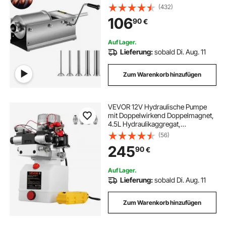
(432)
106
90
€
Auf Lager.
Lieferung:
sobald Di. Aug. 11
Zum Warenkorb hinzufügen
VEVOR 12V Hydraulische Pumpe
mit Doppelwirkend Doppelmagnet,
4.5L Hydraulikaggregat,
Kipperpumpe ZZ004234
(56)
Elektrische Hydraulikpumpe
245
90
€
Auf Lager.
Lieferung:
sobald Di. Aug. 11
Zum Warenkorb hinzufügen