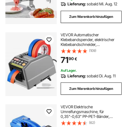
Lieferung:
sobald Mi. Aug. 12
Zum Warenkorb hinzufügen
VEVOR Automatischer
Klebebandspender, elektrischer
Klebebandschneider,
Verpackungsmaschine,
(109)
Bandschneidemaschine, 6-60 mm
71
90
€
Bandbreite
Auf Lager.
Lieferung:
sobald Di. Aug. 11
Zum Warenkorb hinzufügen
VEVOR Elektrische
Umreifungsmaschine, für
0,35"-0,63" PP-PET-Bänder,
tragbares elektrisches
(62)
Umreifungswerkzeug mit