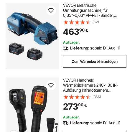
VEVOR Elektrische
Umreifungsmaschine, für
0,35"-0,63" PP-PET-Bänder,
tragbares elektrisches
(62)
Umreifungswerkzeug mit
463
90
€
Digitalanzeige, 2 x 4000 mAh
batteriebetriebenes automatisches
Umreifungswerkzeug für
Auf Lager.
Verpackungskartonpaletten
Lieferung:
sobald Di. Aug. 11
Zum Warenkorb hinzufügen
VEVOR Handheld
Wärmebildkamera 240x180 IR-
Auflösung Infrarotkamera
Thermometer 40mK Thermografie
(366)
Kamera -20-550°C Thermokamera
273
90
€
Identifizierung von Wilden Tiere
Elektrisch Hotspots Fehlenden
Isolierung
Auf Lager.
Lieferung:
sobald Di. Aug. 11