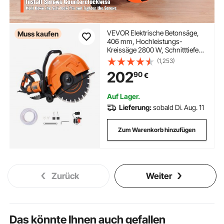
VEVOR Elektrische Betonsäge,
Muss kaufen
406 mm, Hochleistungs-
Kreissäge 2800 W, Schnitttiefe
152 mm, Nass-/Trocken-
(1,253)
Scheibensäge mit Wasserrohr,
202
90
€
Wasserpumpe, Sägeblatt, für
Stein und Ziegel
Auf Lager.
Lieferung:
sobald Di. Aug. 11
Zum Warenkorb hinzufügen
Zurück
Weiter
Das könnte Ihnen auch gefallen