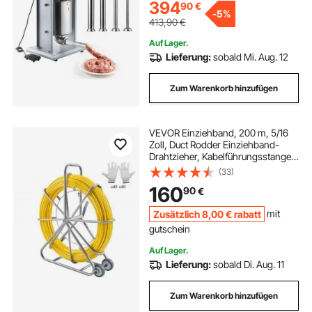
privaten Gebrauch
394
90
€
-
5%
413,90
€
Auf Lager.
Lieferung:
sobald Mi. Aug. 12
Zum Warenkorb hinzufügen
VEVOR Einziehband, 200 m, 5/16
Zoll, Duct Rodder Einziehband-
Drahtzieher, Kabelführungsstange
mit Rollenständer aus Stahl, 3
(33)
Zugköpfe, Angelwerkzeug für
160
90
€
Wände & elektrische Leitungen,
nicht leitfähig
Zusätzlich
8
,00
€
rabatt
mit
gutschein
Auf Lager.
Lieferung:
sobald Di. Aug. 11
Zum Warenkorb hinzufügen