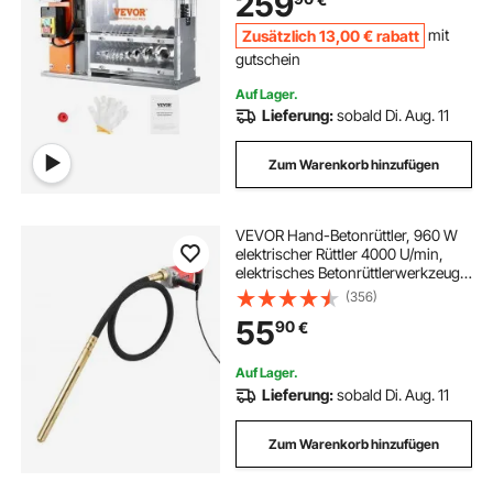
259
65-Mn-Federstahl Klinge Ideal zum
Abisolieren von Kupferdraht
Zusätzlich
13
,00
€
rabatt
mit
gutschein
Auf Lager.
Lieferung:
sobald Di. Aug. 11
Zum Warenkorb hinzufügen
VEVOR Hand-Betonrüttler, 960 W
elektrischer Rüttler 4000 U/min,
elektrisches Betonrüttlerwerkzeug
mit 2 m Schaftstange, tragbarer
(356)
Bleistift-Zementrüttler zum
55
90
€
Entfernen von Luftblasen und
Mischen von Beton
Auf Lager.
Lieferung:
sobald Di. Aug. 11
Zum Warenkorb hinzufügen