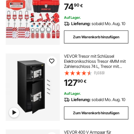
Anhänger und Kabelbinder, Box,
74
90
€
Lockout-Sicherheitswerkzeuge für
die Beseitigung elektrischer Risiken
in Industrie und Maschinen
Auf Lager.
Lieferung:
sobald Mo. Aug. 10
Zum Warenkorb hinzufügen
VEVOR Tresor mit Schlüssel
Elektronikschloss Tresor 4MM mit
Zahlenschloss 74 L, Tresor mit
Starkem Eisen, Möbeltresor
(1,033)
Elektronikschloss mit
127
90
€
Hochbelastbaren Stahlkonstruktion
Auf Lager.
Lieferung:
sobald Mo. Aug. 10
Zum Warenkorb hinzufügen
VEVOR 400 V Armpaar für