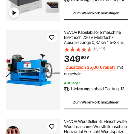
Zum Warenkorb hinzufügen
VEVOR Kabelabisoliermaschine
Elektrisch 220 V Mehrfach-
Abisolierzange 0,37 kw 1,5-38 mm
Abisoliermaschine mit
(3,227)
Schnittgeschwindigkeit Mehrloch-
349
90
€
Abisolierzange
Zusätzlich
35
,00
€
rabatt
mit
gutschein
Auf Lager.
Lieferung:
sobald Do. Aug. 13
Zum Warenkorb hinzufügen
VEVOR Wurstfüller 3L Fleischwölfe
Wurstmaschine Wurstfüllmaschine
Horizontal Edelstahl Wurstspritze