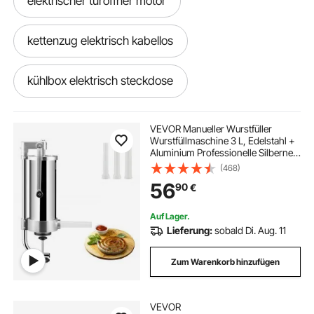
elektrischer türöffner motor
kettenzug elektrisch kabellos
kühlbox elektrisch steckdose
elektrisch angetriebene Hydraulikpumpe
VEVOR Manueller Wurstfüller
Wurstfüllmaschine 3 L, Edelstahl +
Aluminium Professionelle Silberne
elektrischer kettenzug kabellos
Wurstmaschine inkl. 16 / 19 / 22 mm
(468)
Füllrohre, Vertikale Wurstpresse mit
56
90
€
Tischklemme Hausgemacht
elektrische kühlbox steckdose
Auf Lager.
Lieferung:
sobald Di. Aug. 11
elektrisch schreibtische
Zum Warenkorb hinzufügen
Elektrischer Schreibtisch
VEVOR