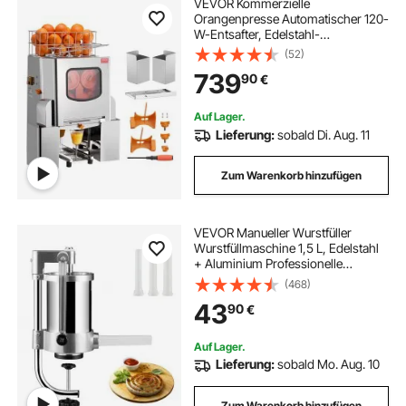
VEVOR Kommerzielle
Orangenpresse Automatischer 120-
W-Entsafter, Edelstahl-
Orangenpresse für 20 Orangen pro
(52)
Minute, mit Herausziehbarer
739
90
€
Filterbox, Edelstahl Abdeckung
Zitruspresse Saftpresse Elektrisch
Auf Lager.
Lieferung:
sobald Di. Aug. 11
Zum Warenkorb hinzufügen
VEVOR Manueller Wurstfüller
Wurstfüllmaschine 1,5 L, Edelstahl
+ Aluminium Professionelle
Silberne Wurstmaschine inkl. 16 / 19
(468)
/ 22 mm Füllrohre, Vertikale
43
90
€
Wurstpresse mit Tischklemme
Hausgemacht
Auf Lager.
Lieferung:
sobald Mo. Aug. 10
Zum Warenkorb hinzufügen