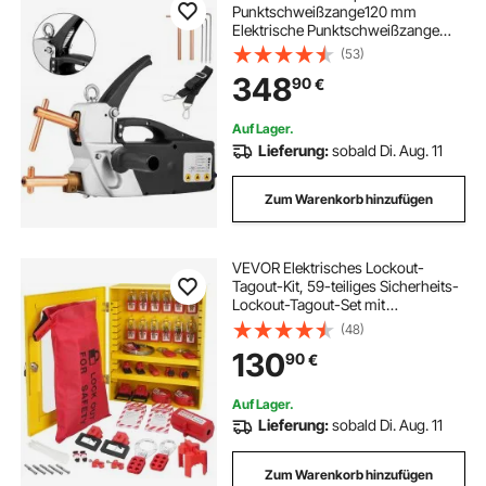
Punktschweißzange120 mm
Elektrische Punktschweißzange
25A Spot Welder Gun
(53)
348
90
€
Auf Lager.
Lieferung:
sobald Di. Aug. 11
Zum Warenkorb hinzufügen
VEVOR Elektrisches Lockout-
Tagout-Kit, 59-teiliges Sicherheits-
Lockout-Tagout-Set mit
Vorhängeschlössern, Haspen,
(48)
Anhängern, Kabelbindern,
130
90
€
Steckerverriegelung,
Leistungsschalterverriegelungen
Auf Lager.
Lieferung:
sobald Di. Aug. 11
Zum Warenkorb hinzufügen