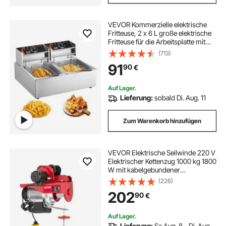
VEVOR Kommerzielle elektrische
Fritteuse, 2 x 6 L große elektrische
Fritteuse für die Arbeitsplatte mit
herausnehmbarem Doppelkorb,
(713)
5000 W Doppelfritteuse aus
91
90
€
Edelstahl für Küche, Restaurant
Auf Lager.
Lieferung:
sobald Di. Aug. 11
Zum Warenkorb hinzufügen
VEVOR Elektrische Seilwinde 220 V
Elektrischer Kettenzug 1000 kg 1800
W mit kabelgebundener
Fernbedienung 1,4 m Elektrische
(226)
Winde für Werkstatt, Garage, Lager,
202
90
€
Industrie, Heben schwerer Lasten
Auf Lager.
Lieferung:
Sa Aug. 8 - Di. Aug.