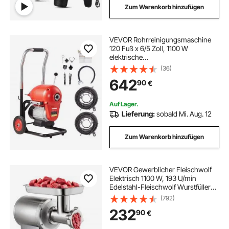
Zum Warenkorb hinzufügen
VEVOR Rohrreinigungsmaschine
120 Fuß x 6/5 Zoll, 1100 W
elektrische
Rohrreinigungsmaschine mit
(36)
manueller Zufuhr – mit 6
642
90
€
Schneidern und CW/CCW-
Steuerung für 4" bis 8" Rohre
Auf Lager.
Lieferung:
sobald Mi. Aug. 12
Zum Warenkorb hinzufügen
VEVOR Gewerblicher Fleischwolf
Elektrisch 1100 W, 193 U/min
Edelstahl-Fleischwolf Wurstfüller
mit Lochscheiben und Stopfer,
(792)
Hochleistungs-
232
90
€
Fleischwolfmaschine
Wurstfüllmaschine Silber