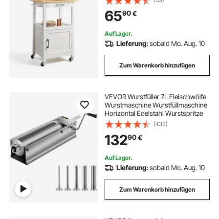
Lenkrollen, kleine Kaffeeinseln,
65
90
€
Mikrowellenständer für Esszimmer
Weiß
Auf Lager.
Lieferung:
sobald Mo. Aug. 10
Zum Warenkorb hinzufügen
VEVOR Wurstfüller 7L Fleischwölfe
Wurstmaschine Wurstfüllmaschine
Horizontal Edelstahl Wurstspritze
(432)
132
90
€
Auf Lager.
Lieferung:
sobald Mo. Aug. 10
Zum Warenkorb hinzufügen