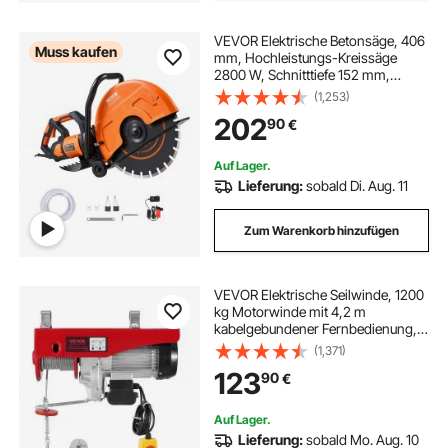
VEVOR Elektrische Betonsäge, 406
Muss kaufen
mm, Hochleistungs-Kreissäge
2800 W, Schnitttiefe 152 mm,
Nass-/Trocken-Scheibensäge mit
(1,253)
Wasserrohr, Wasserpumpe,
202
90
€
Sägeblatt, für Stein und Ziegel
Auf Lager.
Lieferung:
sobald Di. Aug. 11
Zum Warenkorb hinzufügen
VEVOR Elektrische Seilwinde, 1200
kg Motorwinde mit 4,2 m
kabelgebundener Fernbedienung,
12 m Hubhöhe mit Einzelkabel,
(1,371)
Einzel-/Doppelschlingen, Not-Aus,
123
90
€
Hebezeug für Garage, Lager, Fabrik
Auf Lager.
Lieferung:
sobald Mo. Aug. 10