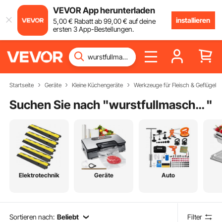
VEVOR App herunterladen
installieren
5
,00
€
Rabatt ab
99
,00
€
auf deine
ersten 3 App-Bestellungen.
Startseite
Geräte
Kleine Küchengeräte
Werkzeuge für Fleisch & Geflügel
Suchen Sie nach "
wurstfullmaschin elektrisch
"
Elektrotechnik
Geräte
Auto
Sortieren nach:
Beliebt
Filter