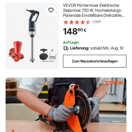
VEVOR Pürriermixer Elektrische
Stabmixer 750 W, Hochleistungs-
Pürierstab Einstellbare Drehzahlen,
Edelstahl Mehrzweck Stabmixer
(269)
755 mm Abnehmbarer Rührstab,
148
90
€
inkl. Wandhaken &
Ersatzklingenkopf
Auf Lager.
Lieferung:
sobald Mo. Aug. 10
Zum Warenkorb hinzufügen