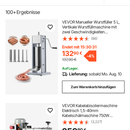
100+
Ergebnisse
VEVOR Manueller Wurstfüller 5 L,
Vertikale Wurstfüllmaschine mit
zwei Geschwindigkeiten
(Schnell/Langsam) & 5 Füllrohren &
(86)
Griff, Fleischfüller aus Edelstahl für
Gewerblichen & Privaten Gebrauch
Endet mit 15:30:29
132
90
€
-
4%
137,90
€
Auf Lager.
Lieferung:
sobald Mo. Aug. 10
Zum Warenkorb hinzufügen
VEVOR Kabelabisoliermaschine
Elektrisch 1,5-40mm
Kabelschälmaschine 750W
Abisoliermaschine 30m pro Minute
(3,227)
Geschwindigkeit Abisolierzange
90
€