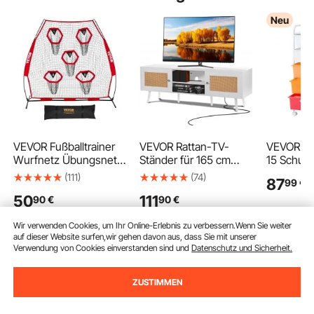
Neu
VEVOR Fußballtrainer
VEVOR Rattan-TV-
VEVOR Ro
Wurfnetz Übungsnetz
Ständer für 165 cm
15 Schub
(2170 x 1255 x 2230
Fernseher, Boho-TV-
Doppelre
(111)
(74)
87
99
€
mm) mit 5 Zieltaschen
Ständer mit Rattantür,
630x38
50
111
90
€
90
€
& tragbarer
Fernsehschrank mit
Farbverlau
Aufbewahrungstasche
eingebauter
Metallgest
Wir verwenden Cookies, um Ihr Online-Erlebnis zu verbessern.Wenn Sie weiter
& Bogenrahmen,
Steckdose und USB-
Ablageflä
auf dieser Website surfen,wir gehen davon aus, dass Sie mit unserer
Training für die
Anschlüssen, moderne
Handgriff
Verwendung von Cookies einverstanden sind und
Datenschutz und Sicherheit.
Passgenauigkeit des
TV-Konsole für
mit 2 Bre
Quarterbacks, rot
Wohnzimmer,
Schublad
Zum Warenkorb hinzufügen
Zum Warenkorb hinzufügen
Zum Warenk
Medienraum, weiß
Büro Werk
ZUSTIMMEN
Bastelzi