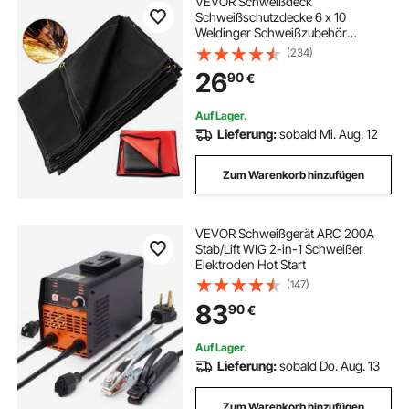
VEVOR Schweißdeck
Schweißschutzdecke 6 x 10
Weldinger Schweißzubehör
Hitzeschutzgewebe schwarz
(234)
26
90
€
Auf Lager.
Lieferung:
sobald Mi. Aug. 12
Zum Warenkorb hinzufügen
VEVOR Schweißgerät ARC 200A
Stab/Lift WIG 2-in-1 Schweißer
Elektroden Hot Start
(147)
83
90
€
Auf Lager.
Lieferung:
sobald Do. Aug. 13
Zum Warenkorb hinzufügen