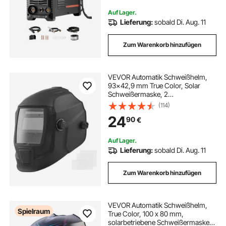
Wechselrichtertechnologie und
digitalem Anzeigebildschirm
Auf Lager.
Lieferung:
sobald Di. Aug. 11
Zum Warenkorb hinzufügen
VEVOR Automatik Schweißhelm,
93x42,9 mm True Color, Solar
Schweißermaske, 2
Lichtbogensensoren,
(114)
Schwerißschirm DIN 4/9-13 für WIG
24
90
€
MIG ARC Schweißschleifen –
CRIUS-Serie (Mattschwarz)
Auf Lager.
Lieferung:
sobald Di. Aug. 11
Zum Warenkorb hinzufügen
VEVOR Automatik Schweißhelm,
Spielraum
True Color, 100 x 80 mm,
solarbetriebene Schweißermaske