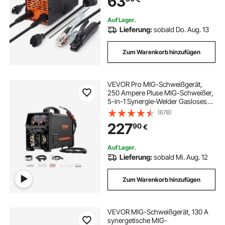
63
Schweißen
Auf Lager.
Lieferung:
sobald Do. Aug. 13
Zum Warenkorb hinzufügen
VEVOR Pro MIG-Schweißgerät,
250 Ampere Pluse MIG-Schweißer,
5-in-1 Synergie-Welder Gasloses
MIG, Gas-MIG, MMA, Lift-TIG, MIG
(678)
Pluse mit IGBT-
227
90
€
Wechselrichtertechnologie und
LCD-Bildschirmanzeige
Auf Lager.
Lieferung:
sobald Mi. Aug. 12
Zum Warenkorb hinzufügen
VEVOR MIG-Schweißgerät, 130 A
synergetische MIG-