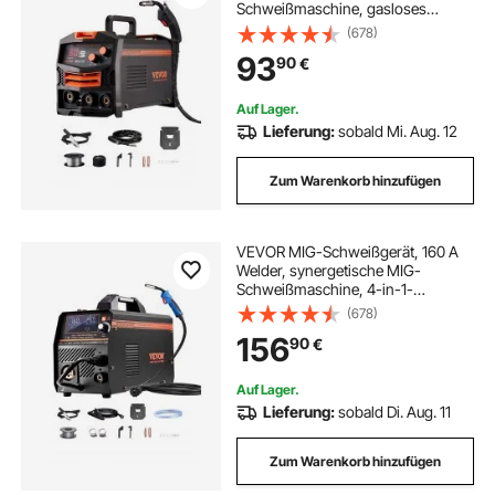
Schweißmaschine, gasloses
Fülldraht-Welder, tragbarer MIG-
(678)
Schweißer mit IGBT-
93
90
€
Wechselrichtertechnologie und
digitalem Anzeigebildschirm
Auf Lager.
Lieferung:
sobald Mi. Aug. 12
Zum Warenkorb hinzufügen
VEVOR MIG-Schweißgerät, 160 A
Welder, synergetische MIG-
Schweißmaschine, 4-in-1-
Gas/MIG/MMA/Lift TIG-
(678)
Mehrprozess-Schweißer mit IGBT-
156
90
€
Wechselrichtertechnologie und
LCD-Bildschirmanzeige
Auf Lager.
Lieferung:
sobald Di. Aug. 11
Zum Warenkorb hinzufügen