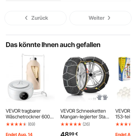
Zurück
Weiter
Das könnte Ihnen auch gefallen
VEVOR tragbarer
VEVOR Schneeketten
VEVOR Ku
Wäschetrockner 600
Mangan-legierter Stahl
153-teilig
W, Wäschespinne mit
Notfall-Traktions-
motorisie
(69)
(26)
Trocknertasche, PTC-
Schneeketten,
mit 30 Pl
48
99
€
Heizung und LED-
Schneeketten für
Murmel-La
Endet Aug. 14
Endet Aug.