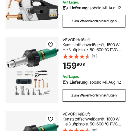
Auf Lager.
Lieferung:
sobald Mi. Aug. 12
Zum Warenkorb hinzufügen
VEVOR Heißluft-
Kunststoffschweißgerät, 1600 W
Heißluftpistole, 50–600 °C PVC
TPO Vinyl Schweißbrenner, Hot Air
(91)
Welder Set mit 17 Zubehörteilen –
159
90
€
Werkzeugkasten, Düse, Rolle,
Klingen für PP/PE/PVC
Auf Lager.
Lieferung:
sobald Mi. Aug. 12
Zum Warenkorb hinzufügen
VEVOR Heißluft-
Kunststoffschweißgerät, 1600 W
Heißluftpistole, 50–600 °C PVC
TPO Vinyl Schweißbrenner, Hot Air
(91)