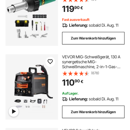
Welder Set mit 11 Zubehörteilen –
119
90
€
Werkzeugkasten, Düse, Rolle,
Klingen für PP/PE/PVC
Fast ausverkauft
Lieferung:
sobald Di. Aug. 11
Zum Warenkorb hinzufügen
VEVOR MIG-Schweißgerät, 130 A
synergetische MIG-
Schweißmaschine, 2-in-1-Gas-
MIG/gasloses MIG-Fülldraht-
(678)
Mehrprozessschweißer, MIG-
110
90
€
Welder mit IGBT-
Wechselrichtertechnologie &
digitalem Anzeigebildschirm
Auf Lager.
Lieferung:
sobald Di. Aug. 11
Zum Warenkorb hinzufügen