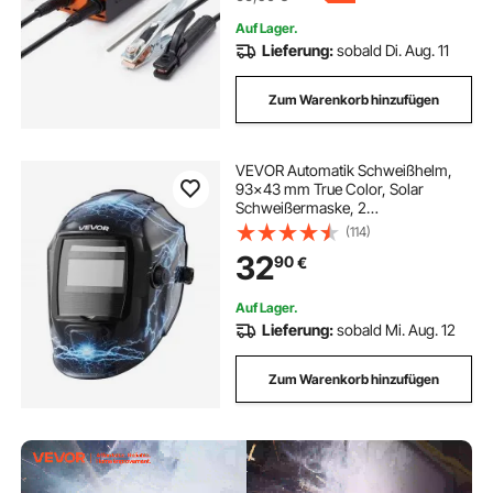
Auf Lager.
Lieferung:
sobald Di. Aug. 11
Zum Warenkorb hinzufügen
VEVOR Automatik Schweißhelm,
93x43 mm True Color, Solar
Schweißermaske, 2
Lichtbogensensoren, DIN 4/9-13 für
(114)
WIG-, MIG- & ARC-
32
90
€
Schweißschleifen – CRIUS-Serie
(blaues Blitzmuster)
Auf Lager.
Lieferung:
sobald Mi. Aug. 12
Zum Warenkorb hinzufügen