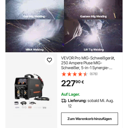
VEVOR Pro MIG-Schweißgerät,
250 Ampere Pluse MIG-
Schweißer, 5-in-1 Synergie-
Welder Gasloses MIG, Gas-MIG,
(678)
MMA, Lift-TIG, MIG Pluse mit
227
90
€
IGBT-Wechselrichtertechnologie
und LCD-Bildschirmanzeige
Auf Lager.
Lieferung:
sobald Mi. Aug.
12
Zum Warenkorb hinzufügen