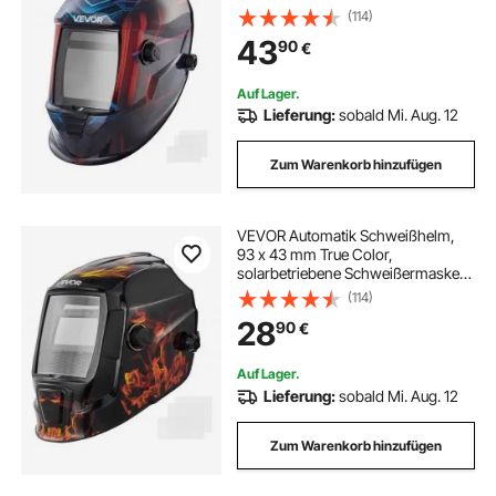
mit 4 Lichtbogensensoren, DIN
(114)
4/5-9/9-13 für WIG-, MIG- & ARC-
43
90
€
Schweißen, Schneiden, Schleifen –
METIS-Serie
Auf Lager.
Lieferung:
sobald Mi. Aug. 12
Zum Warenkorb hinzufügen
VEVOR Automatik Schweißhelm,
93 x 43 mm True Color,
solarbetriebene Schweißermaske,
2 Lichtbogensensoren, DIN 4/9-13
(114)
für WIG-, MIG- & ARC-
28
90
€
Schweißschleifen – CRIUS-Serie
(Flammenmuster)
Auf Lager.
Lieferung:
sobald Mi. Aug. 12
Zum Warenkorb hinzufügen