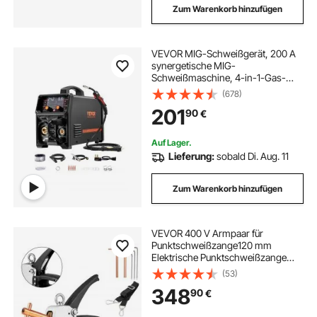
Zum Warenkorb hinzufügen
VEVOR MIG-Schweißgerät, 200 A
synergetische MIG-
Schweißmaschine, 4-in-1-Gas-
MIG/Flux Core-MIG/Stick/Lift-TIG-
(678)
Mehrprozess-Welder mit IGBT-
201
90
€
Wechselrichtertechnologie und
LCD-Bildschirmanzeige
Auf Lager.
Lieferung:
sobald Di. Aug. 11
Zum Warenkorb hinzufügen
VEVOR 400 V Armpaar für
Punktschweißzange120 mm
Elektrische Punktschweißzange
25A Spot Welder Gun
(53)
348
90
€