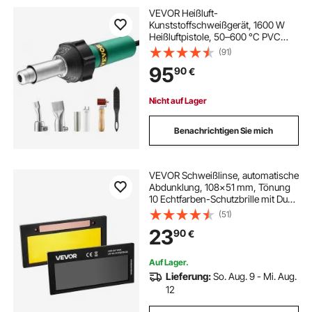
VEVOR Heißluft-
Kunststoffschweißgerät, 1600 W
Heißluftpistole, 50–600 °C PVC
TPO Vinyl Schweißbrenner, 5-
(91)
teiliges Hot Air Welder Set und 2
95
90
€
Flachdüsen, 1 Nahtrolle, Bürste für
PP/PE/PVC-Platten
Nicht auf Lager
Benachrichtigen Sie mich
VEVOR Schweißlinse, automatische
Abdunklung, 108x51 mm, Tönung
10 Echtfarben-Schutzbrille mit Dual-
Lichtbogensensoren, kompatibel
(51)
mit den meisten Schweißhelmen für
23
90
€
WIG-, MIG-, MMA-, ARC-
Anwendungen
Auf Lager.
Lieferung:
So. Aug. 9 - Mi. Aug.
12