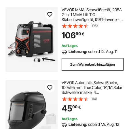
VEVOR MMA-Schweißgerät, 205A
2-in-1 MMA Lift TIG-
Stabschweißgerät, IGBT-Inverter-
Schweißgerät mit Digitalanzeige,
(195)
Hot Start Arc Force Anti-Stick (Lift-
106
90
€
Brenner nicht im Lieferumfang
enthalten)
Auf Lager.
Lieferung:
sobald Di. Aug. 11
Zum Warenkorb hinzufügen
VEVOR Automatik Schweißhelm,
100x95 mm True Color, 1/1/1/1 Solar
Schweißermaske, 4
Lichtbogensensoren, DIN 4/5–9/9–
(114)
13, für WIG MIG ARC Schweißen
45
90
€
Schleifen Schneiden – METIS-Serie,
Schwarz
Auf Lager.
Lieferung:
sobald Mi. Aug. 12