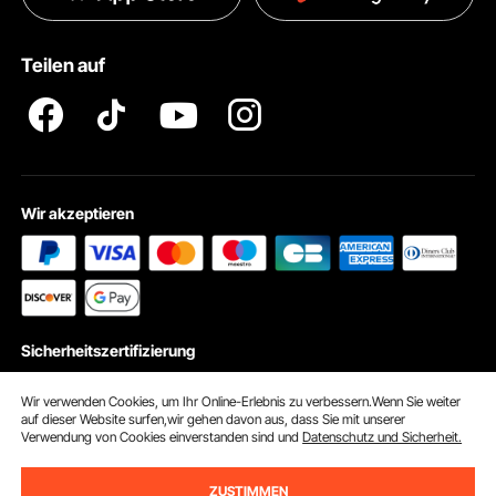
Pro Mitgliedsprogramm AGB
VEVOR Produkt-Rückruferklärungen
Teilen auf
Impressum
Wir akzeptieren
Sicherheitszertifizierung
Wir verwenden Cookies, um Ihr Online-Erlebnis zu verbessern.Wenn Sie weiter
auf dieser Website surfen,wir gehen davon aus, dass Sie mit unserer
Verwendung von Cookies einverstanden sind und
Datenschutz und Sicherheit.
© 2026 vevor.de. Alle Rechte vorbehalten
Cookie-Einstellungen
ZUSTIMMEN