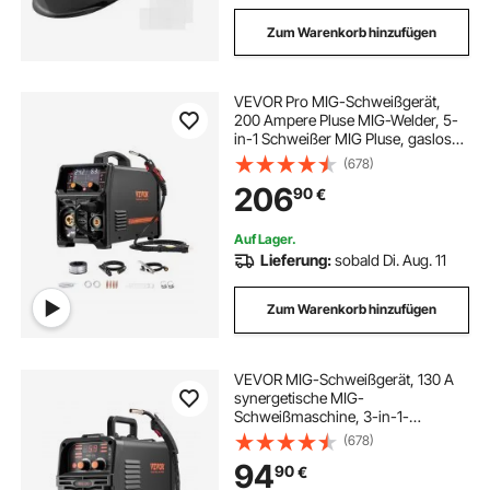
Zum Warenkorb hinzufügen
VEVOR Pro MIG-Schweißgerät,
200 Ampere Pluse MIG-Welder, 5-
in-1 Schweißer MIG Pluse, gasloses
MIG, Gas-MIG, MMA und Lift WIG,
(678)
mit IGBT-
206
90
€
Wechselrichtertechnologie und
LCD-Bildschirmanzeige
Auf Lager.
Lieferung:
sobald Di. Aug. 11
Zum Warenkorb hinzufügen
VEVOR MIG-Schweißgerät, 130 A
synergetische MIG-
Schweißmaschine, 3-in-1-
Flusskern-MIG/MMA/Lift-TIG-
(678)
Mehrprozess-Schweißer, Welder
94
90
€
mit IGBT-