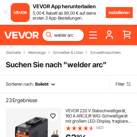
VEVOR App herunterladen
installieren
5
,00
€
Rabatt ab
99
,00
€
auf deine
ersten 3 App-Bestellungen.
Startseite
Werkzeuge
Schweißen & Löten
Schweißmaschinen
Suchen Sie nach "
welder arc
"
Sortieren nach:
Beliebt
Filter
23
Ergebnisse
VEVOR 220 V Stabschweißgerät,
160 A ARC/Lift WIG-Schweißgerät
mit großem LED-Display, tragbares
2-in-1-Stabschweißgerät mit Hot
(147)
Start Arc Force Anti-Stick VRD,
90
€
MMA ARC-Schweißgerät,