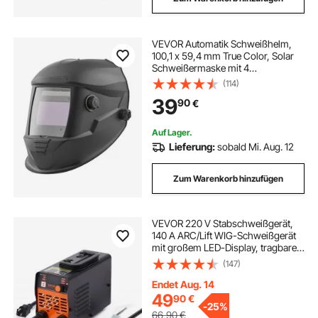
VEVOR Automatik Schweißhelm,
100,1 x 59,4 mm True Color, Solar
Schweißermaske mit 4
Lichtbogensensoren,
(114)
Schweißshirm DIN 4/5-9/9-13 für
39
90
€
WIG MIG ARC Schweißen Schleifen
Schneiden – METIS-Serie
Auf Lager.
Lieferung:
sobald Mi. Aug. 12
Zum Warenkorb hinzufügen
VEVOR 220 V Stabschweißgerät,
140 A ARC/Lift WIG-Schweißgerät
mit großem LED-Display, tragbares
2-in-1-Stabschweißgerät mit Hot
(147)
Start Arc Force Anti-Stick VRD,
MMA ARC-Schweißgerät zum
Endet Aug. 14
Schweißen
49
90
€
-
25%
66,90
€