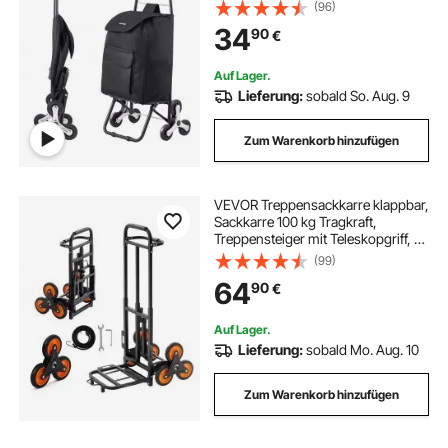
Aufbewahrungstasche aus Oxford-
(96)
Stoff, zum Einkaufen, Büro, Umzug,
34
90
€
Transport, Outdoor, Wäsche,
Schwarz
Auf Lager.
Lieferung:
sobald So. Aug. 9
Zum Warenkorb hinzufügen
VEVOR Treppensackkarre klappbar,
Sackkarre 100 kg Tragkraft,
Treppensteiger mit Teleskopgriff, 6
Rädern & 2 Spanngurten,
(99)
Transportkarre, Treppenkarre,
64
90
€
Stapelkarre für Haushalt, Einkauf &
Lager
Auf Lager.
Lieferung:
sobald Mo. Aug. 10
Zum Warenkorb hinzufügen