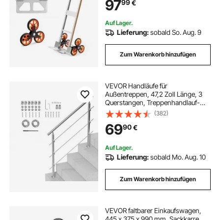
97
99
€
Spanngurten, Stapelkarre für
Haushalt, Einkauf & Lager
Auf Lager.
Lieferung:
sobald So. Aug. 9
Zum Warenkorb hinzufügen
VEVOR Handläufe für
Außentreppen, 47,2 Zoll Länge, 3
Querstangen, Treppenhandlauf-
Set, Übergangsgeländer aus
(382)
Edelstahl mit Montagesatz,
69
90
€
doppelsäulige Treppenhandläufe für
Senioren, Veranda und Terrasse
Auf Lager.
Lieferung:
sobald Mo. Aug. 10
Zum Warenkorb hinzufügen
VEVOR faltbarer Einkaufswagen,
445 x 375 x 990 mm, Sackkarre