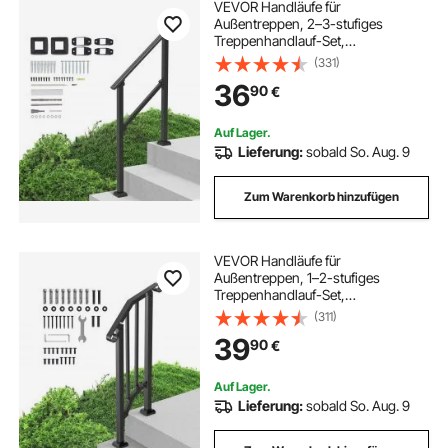
VEVOR Handläufe für
Außentreppen, 2–3-stufiges
Treppenhandlauf-Set,
Übergangsgeländer aus
(331)
Karbonstahl mit Montagesatz,
36
90
€
Treppengeländer für Senioren,
Betonstufen & Veranda & Deck,
schwarzes Vierkantrohr
Auf Lager.
Lieferung:
sobald So. Aug. 9
Zum Warenkorb hinzufügen
VEVOR Handläufe für
Außentreppen, 1–2-stufiges
Treppenhandlauf-Set,
Übergangsgeländer aus
(311)
Karbonstahl mit Montagesatz,
39
90
€
Treppengeländer für Senioren,
Betonstufen & Veranda & Deck,
schwarzer Retro-Bogen
Auf Lager.
Lieferung:
sobald So. Aug. 9