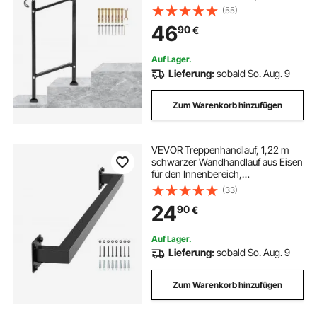
Winkel(0-30,8°) einstellbar
(55)
Eingangsgeländer Eisenhandlauf
46
90
€
Ideal für 1 oder 2 stufige Treppen mit
Installationskit Schwarz
Auf Lager.
Lieferung:
sobald So. Aug. 9
Zum Warenkorb hinzufügen
VEVOR Treppenhandlauf, 1,22 m
schwarzer Wandhandlauf aus Eisen
für den Innenbereich,
Treppengeländer 113 kg Tragkraft,
(33)
Industrieller Geländerhandlauf für
24
90
€
Stufen, Vierkantrohr für Loft-
Veranda-Deck
Auf Lager.
Lieferung:
sobald So. Aug. 9
Zum Warenkorb hinzufügen