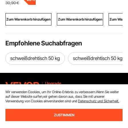
Geschirr Abtropfgestell
trockenes/glattes/locki
Stoßblas
30
,90
€
ideal für die
ges/voluminöses Haar,
Walk On W
Aufbewahrung von
Lockenstab für langes,
Reparatur
Töpfen, Pfannen,
mittellanges und
Erwachse
Zum Warenkorb hinzufügen
Zum Warenkorb hinzufügen
Zum Warenk
Schneidebretter
kurzes Haar, für alle
Wasser Sp
Haartypen
Empfohlene Suchabfragen
schweißdrehtisch 50 kg
schweißdrehtisch 50 kg
Wir verwenden Cookies, um Ihr Online-Erlebnis zu verbessern.Wenn Sie weiter
auf dieser Website surfen,wir gehen davon aus, dass Sie mit unserer
Verwendung von Cookies einverstanden sind und
Datenschutz und Sicherheit.
Melden Sie sich für unseren Newsletter an.
ZUSTIMMEN
E-Mail Adresse
Abonnieren