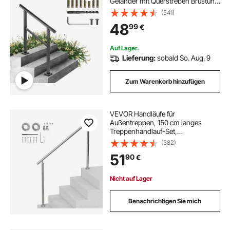
Geländer mit Querstreben Brüstung
75 kg Tragfähigkeit 0-50 Grad
(541)
Anpassung an Treppe Handlauf
48
99
€
Außen Geeignet für 2 bis 3 Stufen
Treppe
Auf Lager.
Lieferung:
sobald So. Aug. 9
Zum Warenkorb hinzufügen
VEVOR Handläufe für
Außentreppen, 150 cm langes
Treppenhandlauf-Set,
Übergangsgeländer aus Edelstahl
(382)
mit Montagesatz, doppelsäulige
51
90
€
Treppenhandläufe für Senioren,
Veranda und Terrasse
Nicht auf Lager
Benachrichtigen Sie mich