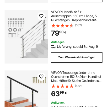
VEVOR Handläufe für
Außentreppen, 150 cm Länge, 5
Querstangen, Treppenhandlauf-
Set, Übergangsgeländer aus
(382)
Edelstahl mit Montagesatz,
79
90
€
doppelsäulige Treppenhandläufe für
Senioren, Veranda und Terrasse
Auf Lager.
Lieferung:
sobald So. Aug. 9
Zum Warenkorb hinzufügen
VEVOR Treppengeländer ohne
Querstreben 152,8x91cm Handlauf
Max. Höhe für Stufen Geländer aus
Aluminium 70kg Tragfähigkeit
(572)
Schwarz Ideal für Treppe mit 0-5
63
99
€
Stufen Veranden Gärten Hotels
Garagen
Auf Lager.