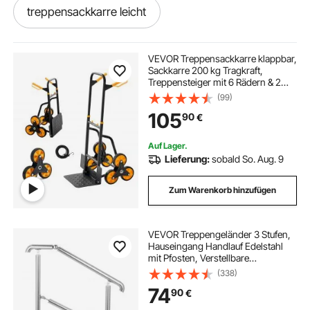
treppensackkarre leicht
VEVOR Treppensackkarre klappbar,
Sackkarre 200 kg Tragkraft,
Treppensteiger mit 6 Rädern & 2
Spanngurten, Transportkarre,
(99)
Treppenkarre, Stapelkarre, ideal für
105
90
€
Haushalt, Einkauf & Lager
Auf Lager.
Lieferung:
sobald So. Aug. 9
Zum Warenkorb hinzufügen
VEVOR Treppengeländer 3 Stufen,
Hauseingang Handlauf Edelstahl
mit Pfosten, Verstellbare
Eingangsgeländer Silber, Winkel
(338)
Einstellbare Treppengeländer
74
90
€
Außen und Innen, 1 bis 3 Stufiges
Geländer 1 m