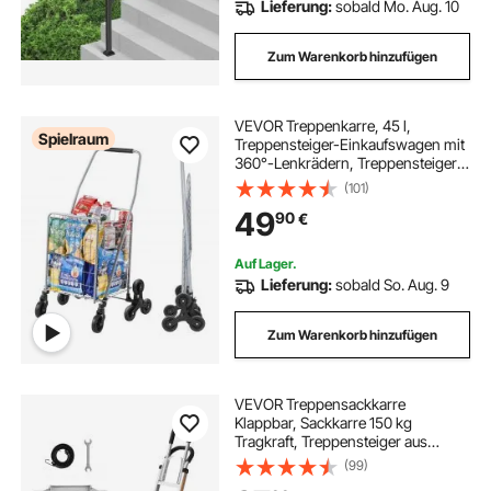
Lieferung:
sobald Mo. Aug. 10
Zum Warenkorb hinzufügen
VEVOR Treppenkarre, 45 l,
Spielraum
Treppensteiger-Einkaufswagen mit
360°-Lenkrädern, Treppensteiger-
Mehrzweckwagen mit drei Rädern,
(101)
faltbar, zusammenklappbar
49
90
€
Transportkarre, Ideal für
Wäschetransporte, Silber
Auf Lager.
Lieferung:
sobald So. Aug. 9
Zum Warenkorb hinzufügen
VEVOR Treppensackkarre
Klappbar, Sackkarre 150 kg
Tragkraft, Treppensteiger aus
Aluminiumlegierung mit
(99)
Teleskopgriff, 6 Rädern & 2