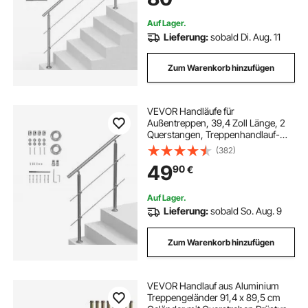
Senioren, Veranda und Terrasse
Auf Lager.
Lieferung:
sobald Di. Aug. 11
Zum Warenkorb hinzufügen
VEVOR Handläufe für
Außentreppen, 39,4 Zoll Länge, 2
Querstangen, Treppenhandlauf-
Set, Übergangsgeländer aus
(382)
Edelstahl mit Montagesatz,
49
90
€
doppelsäulige Treppenhandläufe für
Senioren, Veranda und Terrasse
Auf Lager.
Lieferung:
sobald So. Aug. 9
Zum Warenkorb hinzufügen
VEVOR Handlauf aus Aluminium
Treppengeländer 91,4 x 89,5 cm