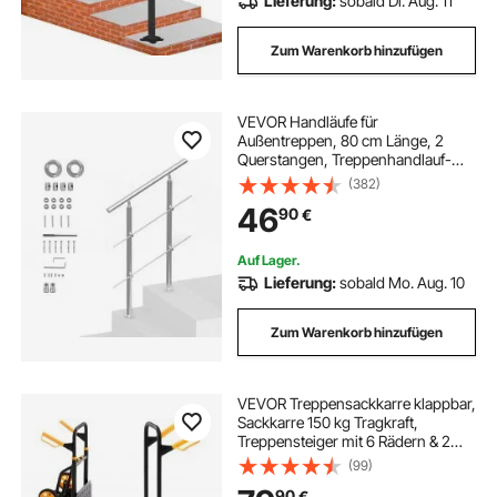
Lieferung:
sobald Di. Aug. 11
Zum Warenkorb hinzufügen
VEVOR Handläufe für
Außentreppen, 80 cm Länge, 2
Querstangen, Treppenhandlauf-
Set, Übergangsgeländer aus
(382)
Edelstahl mit Montagesatz,
46
90
€
doppelsäulige Treppenhandläufe für
Senioren, Veranda und Terrasse
Auf Lager.
Lieferung:
sobald Mo. Aug. 10
Zum Warenkorb hinzufügen
VEVOR Treppensackkarre klappbar,
Sackkarre 150 kg Tragkraft,
Treppensteiger mit 6 Rädern & 2
Spanngurten, Transportkarre,
(99)
Treppenkarre, Stapelkarre, ideal für
90
€