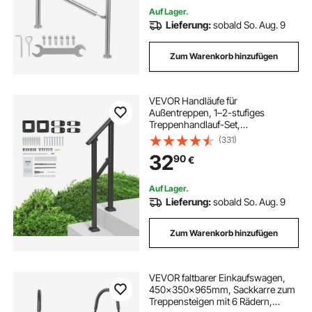
Auf Lager.
Lieferung:
sobald So. Aug. 9
Zum Warenkorb hinzufügen
VEVOR Handläufe für
Außentreppen, 1–2-stufiges
Treppenhandlauf-Set,
Übergangsgeländer aus
(331)
Karbonstahl mit Montagesatz,
32
90
€
Treppengeländer für Senioren,
Betonstufen & Veranda & Deck,
schwarzes Vierkantrohr
Auf Lager.
Lieferung:
sobald So. Aug. 9
Zum Warenkorb hinzufügen
VEVOR faltbarer Einkaufswagen,
450x350x965mm, Sackkarre zum
Treppensteigen mit 6 Rädern,