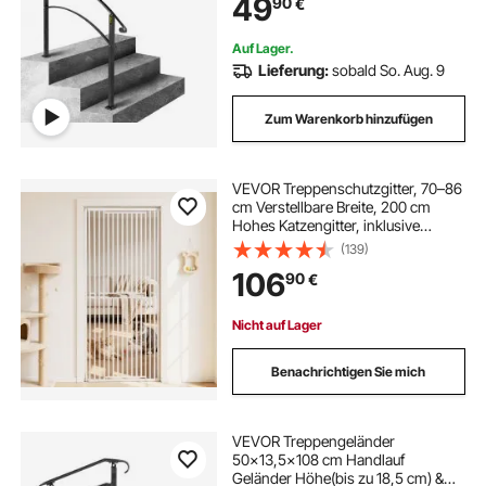
49
90
€
Treppenhandlauf Schweißeisen
Auf Lager.
Lieferung:
sobald So. Aug. 9
Zum Warenkorb hinzufügen
VEVOR Treppenschutzgitter, 70–86
cm Verstellbare Breite, 200 cm
Hohes Katzengitter, inklusive
Druck- & Wandmontage-Set, 3 cm
(139)
Gitterabstand, Türschutzgitter für
106
90
€
Treppen, Türen & Wohnräume,
Weiß
Nicht auf Lager
Benachrichtigen Sie mich
VEVOR Treppengeländer
50x13,5x108 cm Handlauf
Geländer Höhe(bis zu 18,5 cm) &