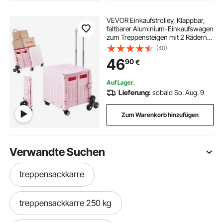
VEVOR Einkaufstrolley, Klappbar,
faltbarer Aluminium-Einkaufswagen
zum Treppensteigen mit 2 Rädern,
tragbarer Treppenliftstuhl,
(40)
Rettungswagen, Shopping Trolley
46
90
€
für ältere Menschen, Behinderte
Auf Lager.
Lieferung:
sobald So. Aug. 9
Zum Warenkorb hinzufügen
Verwandte Suchen
treppensackkarre
treppensackkarre 250 kg