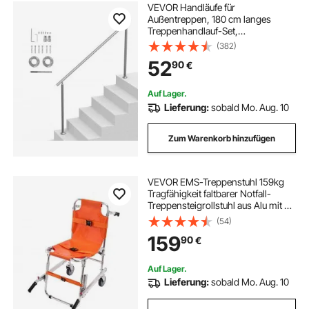
VEVOR Handläufe für
Außentreppen, 180 cm langes
Treppenhandlauf-Set,
Übergangsgeländer aus Edelstahl
(382)
mit Montagesatz, doppelsäulige
52
90
€
Treppenhandläufe für Senioren,
Veranda und Terrasse
Auf Lager.
Lieferung:
sobald Mo. Aug. 10
Zum Warenkorb hinzufügen
VEVOR EMS-Treppenstuhl 159kg
Tragfähigkeit faltbarer Notfall-
Treppensteigrollstuhl aus Alu mit 2
Rädern tragbarer Treppenlift
(54)
Krankenwagen Feuerwehrmann
159
90
€
Evakuierung für ältere Menschen
und Behinderte
Auf Lager.
Lieferung:
sobald Mo. Aug. 10