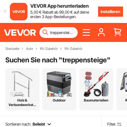
VEVOR App herunterladen
installieren
5
,00
€
Rabatt ab
99
,00
€
auf deine
ersten 3 App-Bestellungen.
Startseite
Auto
RV-Zubehör
RV-Zubehör
Suchen Sie nach "
treppensteige
"
Holz &
Outdoor
Baumaterialien
Verbundwerkstof
fe
Sortieren nach:
Beliebt
Filter