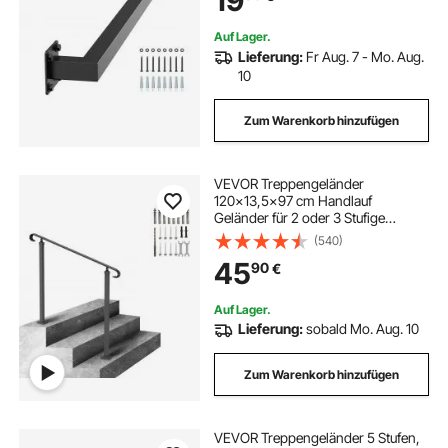
19
Veranda-Deck
Auf Lager.
Lieferung:
Fr Aug. 7 - Mo. Aug.
10
Zum Warenkorb hinzufügen
VEVOR Treppengeländer
120x13,5x97 cm Handlauf
Geländer für 2 oder 3 Stufige
Treppen Eingangsgeländer
(540)
formschön Höhe(bis zu 45 cm) &
45
90
€
Winkel(0-52,8°) einstellbar Ideal für
Veranden Eingänge Gärten
Auf Lager.
Lieferung:
sobald Mo. Aug. 10
Zum Warenkorb hinzufügen
VEVOR Treppengeländer 5 Stufen,