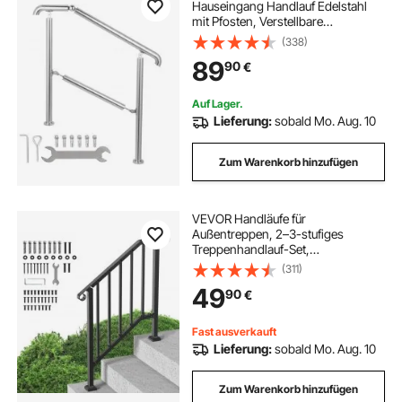
Hauseingang Handlauf Edelstahl
mit Pfosten, Verstellbare
Eingangsgeländer Silber, 4 bis 5
(338)
Stufiges Geländer 1,6 m, Winkel
89
90
€
Einstellbare Treppengeländer
Außen und Innen
Auf Lager.
Lieferung:
sobald Mo. Aug. 10
Zum Warenkorb hinzufügen
VEVOR Handläufe für
Außentreppen, 2–3-stufiges
Treppenhandlauf-Set,
Übergangsgeländer aus
(311)
Karbonstahl mit Montagesatz,
49
90
€
Treppengeländer für Senioren,
Betonstufen & Veranda & Deck,
schwarzer Retro-Bogen
Fast ausverkauft
Lieferung:
sobald Mo. Aug. 10
Zum Warenkorb hinzufügen