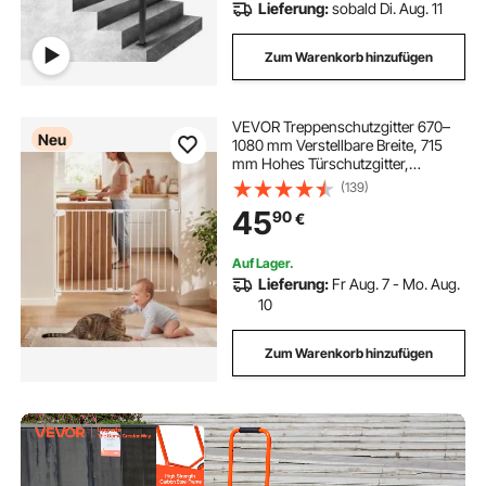
Lieferung:
sobald Di. Aug. 11
Zum Warenkorb hinzufügen
VEVOR Treppenschutzgitter 670–
Neu
1080 mm Verstellbare Breite, 715
mm Hohes Türschutzgitter,
Kindergitter mit Bohrset (ohne
(139)
Bodenstange), Kinderschutzgitter
45
90
€
für Treppen, Türrahmen &
Wohnräume, Weiß
Auf Lager.
Lieferung:
Fr Aug. 7 - Mo. Aug.
10
Zum Warenkorb hinzufügen