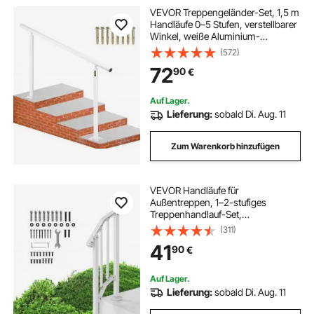
VEVOR Treppengeländer-Set, 1,5 m
Handläufe 0–5 Stufen, verstellbarer
Winkel, weiße Aluminium-
Treppenhandschiene für ältere
(572)
Menschen, Handläufe für
72
90
€
Außenstufen
Auf Lager.
Lieferung:
sobald Di. Aug. 11
Zum Warenkorb hinzufügen
VEVOR Handläufe für
Außentreppen, 1–2-stufiges
Treppenhandlauf-Set,
Übergangsgeländer aus
(311)
Karbonstahl mit Montagesatz,
41
90
€
Treppengeländer für Senioren,
Betonstufen & Veranda & Deck,
weißer Retro-Bogen
Auf Lager.
Lieferung:
sobald Di. Aug. 11