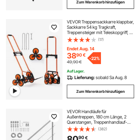
Zum Warenkorb hinzufügen
VEVOR Treppensackkarre klappbar,
Sackkarre 54 kg Tragkraft,
Treppensteiger mit Teleskopgriff, 6
Rädern & 2 Spanngurten,
(17)
Transportkarre, Treppenkarre, ideal
für Haushalt, Einkauf & Lager
Endet Aug. 14
38
90
€
-
22%
49,90
€
Auf Lager.
Lieferung:
sobald Sa Aug. 8
Zum Warenkorb hinzufügen
VEVOR Handläufe für
Außentreppen, 180 cm Länge, 2
Querstangen, Treppenhandlauf-
Set, Übergangsgeländer aus
(382)
Edelstahl mit Montagesatz,
80
90
€
doppelsäulige Treppenhandläufe für