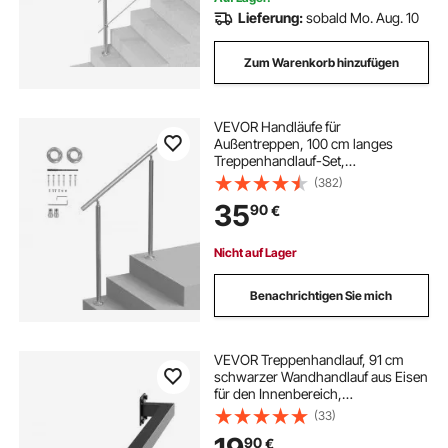
Lieferung:
sobald Mo. Aug. 10
Zum Warenkorb hinzufügen
VEVOR Handläufe für
Außentreppen, 100 cm langes
Treppenhandlauf-Set,
Übergangsgeländer aus Edelstahl
(382)
mit Montagesatz, doppelsäulige
35
90
€
Treppenhandläufe für Senioren,
Veranda und Terrasse
Nicht auf Lager
Benachrichtigen Sie mich
VEVOR Treppenhandlauf, 91 cm
schwarzer Wandhandlauf aus Eisen
für den Innenbereich,
Treppengeländer 113 kg Tragkraft,
(33)
Industrieller Geländerhandlauf für
90
€
Stufen, Vierkantrohr für Loft-