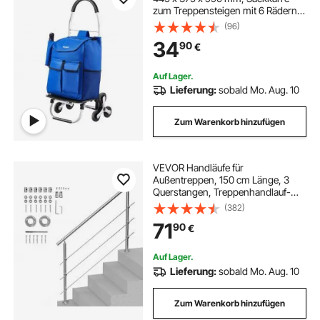
zum Treppensteigen mit 6 Rädern,
Aufbewahrungstasche aus Oxford-
(96)
Stoff, zum Einkaufen, Büro, Umzug,
34
90
€
Transport, im Freien, Wäsche
Auf Lager.
Lieferung:
sobald Mo. Aug. 10
Zum Warenkorb hinzufügen
VEVOR Handläufe für
Außentreppen, 150 cm Länge, 3
Querstangen, Treppenhandlauf-
Set, Übergangsgeländer aus
(382)
Edelstahl mit Montagesatz,
71
90
€
doppelsäulige Treppenhandläufe für
Senioren, Veranda und Terrasse
Auf Lager.
Lieferung:
sobald Mo. Aug. 10
Zum Warenkorb hinzufügen