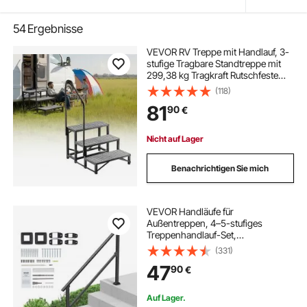
54
Ergebnisse
VEVOR RV Treppe mit Handlauf, 3-
stufige Tragbare Standtreppe mit
299,38 kg Tragkraft Rutschfeste
Trittstufe für Camper Mobilheime
(118)
Pool und Spa Robuste Außentreppe
81
90
€
Ideal für Senioren und Haustiere
Nicht auf Lager
Benachrichtigen Sie mich
VEVOR Handläufe für
Außentreppen, 4–5-stufiges
Treppenhandlauf-Set,
Übergangsgeländer aus
(331)
Karbonstahl mit Montagesatz,
47
90
€
Treppengeländer für Senioren,
Betonstufen & Veranda & Deck,
schwarzes Vierkantrohr
Auf Lager.