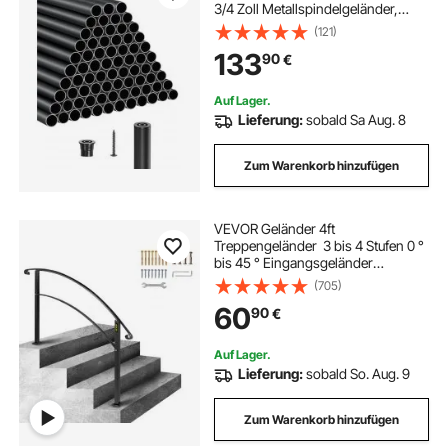
3/4 Zoll Metallspindelgeländer,
Hohldeckgeländer mit
(121)
Geländerkappen & Schrauben für
133
90
€
Treppen, Veranda, Terrasse,
Mattschwarz
Auf Lager.
Lieferung:
sobald Sa Aug. 8
Zum Warenkorb hinzufügen
VEVOR Geländer 4ft
Treppengeländer 3 bis 4 Stufen 0 °
bis 45 ° Eingangsgeländer
formschön schwarz
(705)
treppengeländer edelstahl
60
90
€
verstellbarer Treppenhandlauf
Schweißeisen
Auf Lager.
Lieferung:
sobald So. Aug. 9
Zum Warenkorb hinzufügen