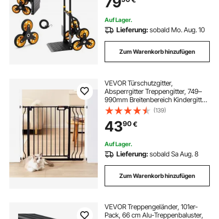
79
Haushalt, Einkauf & Lager
Auf Lager.
Lieferung:
sobald Mo. Aug. 10
Zum Warenkorb hinzufügen
VEVOR Türschutzgitter,
Absperrgitter Treppengitter, 749–
990mm Breitenbereich Kindergitter,
Haustiergitter, Treppenschutzgitter,
(139)
Beidseitig Schwenkbare 762mm
43
90
€
Höhe, Schwarze Babygitter ohne
Bohren
Auf Lager.
Lieferung:
sobald Sa Aug. 8
Zum Warenkorb hinzufügen
VEVOR Treppengeländer, 101er-
Pack, 66 cm Alu-Treppenbaluster,