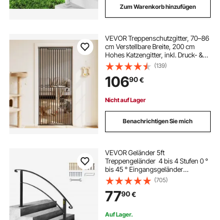
Zum Warenkorb hinzufügen
VEVOR Treppenschutzgitter, 70–86
cm Verstellbare Breite, 200 cm
Hohes Katzengitter, inkl. Druck- &
Wandmontage-Set, 3 cm
(139)
Gitterabstand, Türschutzgitter für
106
90
€
Treppen, Türen & Wohnräume,
Schwarz
Nicht auf Lager
Benachrichtigen Sie mich
VEVOR Geländer 5ft
Treppengeländer 4 bis 4 Stufen 0 °
bis 45 ° Eingangsgeländer
formschön schwarz
(705)
treppengeländer edelstahl
77
90
€
verstellbarer Treppenhandlauf
Schweißeisen
Auf Lager.