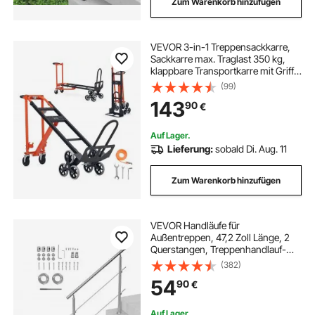
Zum Warenkorb hinzufügen
VEVOR 3-in-1 Treppensackkarre,
Sackkarre max. Traglast 350 kg,
klappbare Transportkarre mit Griff &
Rädern, Treppensteiger-
(99)
Transportwagen, Stapelkarre,
143
90
€
Treppensteigerwagen, Orange &
Silber
Auf Lager.
Lieferung:
sobald Di. Aug. 11
Zum Warenkorb hinzufügen
VEVOR Handläufe für
Außentreppen, 47,2 Zoll Länge, 2
Querstangen, Treppenhandlauf-
Set, Übergangsgeländer aus
(382)
Edelstahl mit Montagesatz,
54
90
€
doppelsäulige Treppenhandläufe für
Senioren, Veranda und Terrasse
Auf Lager.