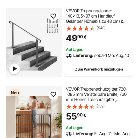
VEVOR Treppengeländer
140x13,5x97 cm Handlauf
Geländer Höhe(bis zu 48 cm) &
Winkel(0-52,8°) einstellbar
(540)
Eingangsgeländer Eisenhandlauf
49
90
€
Ideal für 2 oder 3 stufige Treppen
mit Installationskit Schwarz
Auf Lager.
Lieferung:
sobald Mo. Aug. 10
Zum Warenkorb hinzufügen
VEVOR Treppenschutzgitter 720-
Neu
1085 mm Verstellbare Breite, 760
mm Hohes Türschutzgitter,
Kindergitter mit Bohrset (ohne
(139)
Bodenstange), Kinderschutzgitter
55
90
€
für Treppen, Türrahmen &
Wohnräume, Schwarz
Auf Lager.
Lieferung:
Fr Aug. 7 - Mo. Aug.