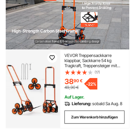
VEVOR Treppensackkarre
klappbar, Sackkarre 54 kg
Tragkraft, Treppensteiger mit
Teleskopgriff, 6 Rädern & 2
(17)
Spanngurten, Transportkarre,
38
90
€
Treppenkarre, ideal für Haushalt,
-
22%
Einkauf & Lager
49,90
€
Auf Lager.
Lieferung:
sobald Sa Aug. 8
Zum Warenkorb hinzufügen