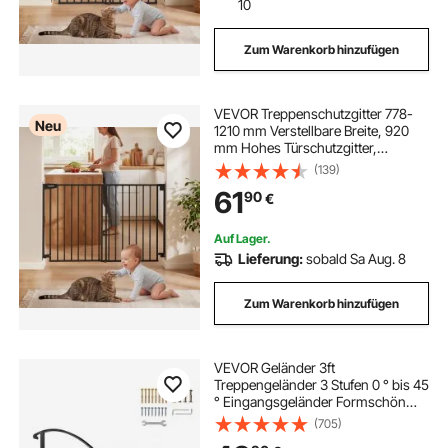
10
Zum Warenkorb hinzufügen
VEVOR Treppenschutzgitter 778-
Neu
1210 mm Verstellbare Breite, 920
mm Hohes Türschutzgitter,
Kindergitter mit Bohrset (ohne
(139)
Bodenstange), Kinderschutzgitter
61
90
€
für Treppen, Türrahmen &
Wohnräume, Schwarz
Auf Lager.
Lieferung:
sobald Sa Aug. 8
Zum Warenkorb hinzufügen
VEVOR Geländer 3ft
Treppengeländer 3 Stufen 0 ° bis 45
° Eingangsgeländer Formschön
Schwarz Treppengeländer
(705)
Edelstahl Verstellbarer