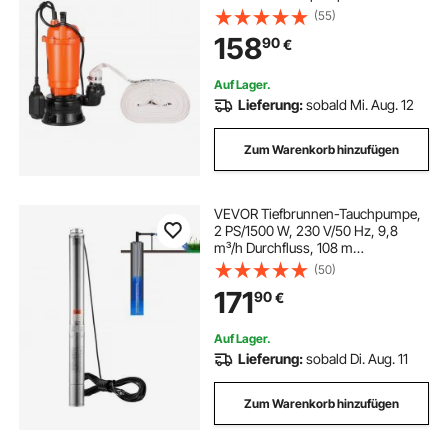
automatischem
(55)
Schwimmerschalter, 18m
158
90
€
Förderhöhe, zum Abpumpen von
Schmutzwasser, für Pools, Teiche &
überflutete Bereiche
Auf Lager.
Lieferung:
sobald Mi. Aug. 12
Zum Warenkorb hinzufügen
VEVOR Tiefbrunnen-Tauchpumpe,
2 PS/1500 W, 230 V/50 Hz, 9,8
m³/h Durchfluss, 108 m
Förderhöhe, mit 9,1 m Stromkabel,
(50)
Edelstahl-Wasserpumpen für
171
90
€
Industrie, Bewässerung und
Heimgebrauch, IP68-
Wasserschutzklasse
Auf Lager.
Lieferung:
sobald Di. Aug. 11
Zum Warenkorb hinzufügen