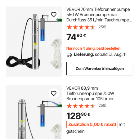
VEVOR 76mm Tiefbrunnenpumpe
550 W Brunnenpumpe max.
Durchfluss 35 L/min Tauchpumpe
max. Förderhöhe 108 m
(258)
Tauchwasserpumpe sandbeständig
74
90
€
<5% max. Drehzahl
Nur noch 4 übrig, bald bestellen
Lieferung:
sobald Di. Aug. 11
Zum Warenkorb hinzufügen
VEVOR 88,9 mm
Tiefbrunnenpumpe 750W
Brunnenpumpe 105L/min
Tauchpumpe max. Förderhöhe 62m
(258)
Rohrpumpe 230V 50Hz
128
90
€
Sandpumpe IP68 Wasserpumpe mit
20m Kabel Pumpe Ideal zur
Zusätzlich
5
,00
€
rabatt
mit
Bewässerung oder Wasser-
Versorgung
gutschein