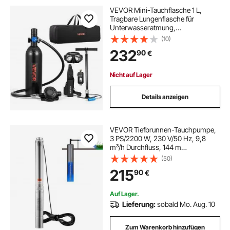
VEVOR Mini-Tauchflasche 1 L,
Tragbare Lungenflasche für
Unterwasseratmung,
Wiederverwendbare
(10)
Sauerstoffflasche für bis zu 20
232
90
€
Minuten Tauchzeit,
Tauchausrüstung mit Adapter &
Schnorchelbrille
Nicht auf Lager
Details anzeigen
VEVOR Tiefbrunnen-Tauchpumpe,
3 PS/2200 W, 230 V/50 Hz, 9,8
m³/h Durchfluss, 144 m
Förderhöhe, mit 9,1 m Stromkabel,
(50)
Edelstahl-Wasserpumpen für
215
90
€
Industrie, Bewässerung und
Heimgebrauch, IP68-
Wasserschutzklasse
Auf Lager.
Lieferung:
sobald Mo. Aug. 10
Zum Warenkorb hinzufügen