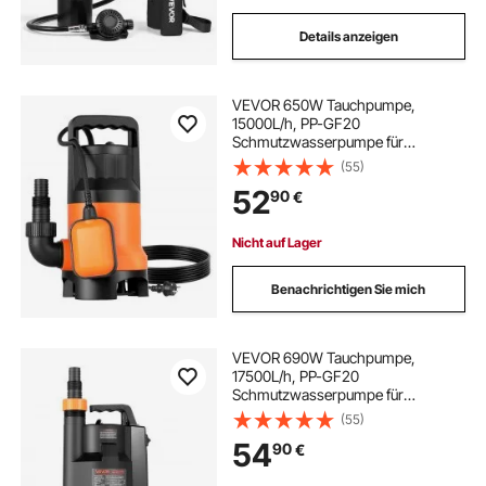
Details anzeigen
VEVOR 650W Tauchpumpe,
15000L/h, PP-GF20
Schmutzwasserpumpe für
Abwasser, Schmutzwasser &
(55)
sauberes Wasser mit
52
90
€
automatischem
Schwimmerschalter, 8m
Förderhöhe, für Pools Teiche
Nicht auf Lager
überflutete Bereiche
Benachrichtigen Sie mich
VEVOR 690W Tauchpumpe,
17500L/h, PP-GF20
Schmutzwasserpumpe für
Abwasser, Schmutzwasser &
(55)
sauberes Wasser mit
54
90
€
automatischem
Schwimmerschalter, 9m