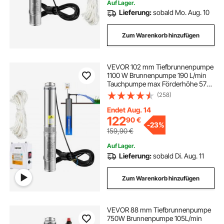
Auf Lager.
Lieferung:
sobald Mo. Aug. 10
Zum Warenkorb hinzufügen
VEVOR 102 mm Tiefbrunnenpumpe
1100 W Brunnenpumpe 190 L/min
Tauchpumpe max Förderhöhe 57m
Rohrpumpe 230 V 50 Hz
(258)
Sandpumpe IP68 Wasserpumpe 0-
40°C Pumpe Ideal
Endet Aug. 14
122
90
€
-
23%
159,90
€
Auf Lager.
Lieferung:
sobald Di. Aug. 11
Zum Warenkorb hinzufügen
VEVOR 88 mm Tiefbrunnenpumpe
750W Brunnenpumpe 105L/min