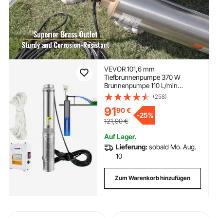
VEVOR 101,6 mm
Tiefbrunnenpumpe 370 W
Brunnenpumpe 110 L/min
Tauchpumpe max Förderhöhe
(258)
44m Rohrpumpe 230 V 50 Hz
91
90
€
Sandpumpe Edelstahl
-
25%
Wasserpumpe 0-40°C Pumpe
121,90
€
Auf Lager.
Lieferung:
sobald Mo. Aug.
10
Zum Warenkorb hinzufügen