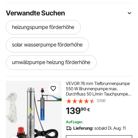
Verwandte Suchen
heizungspumpe förderhöhe
solar wasserpumpe förderhöhe
umwälzpumpe heizung förderhöhe
schmutzwasserpumpe pumpen
VEVOR 76 mm Tiefbrunnenpumpe
550 W Brunnenpumpe max.
Durchfluss 50 L/min Tauchpumpe
Hebeanlage 350 W Förderhöhe Abwasserpumpe
max. Förderhöhe 89 m
(258)
Tauchwasserpumpe sandbeständig
139
90
€
< 5% max. Drehzahl
förderhöhe poolpumpe
Auf Lager.
Lieferung:
sobald Di. Aug. 11
kleine wasserpumpe 230v