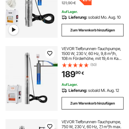
121,90
€
wasserpump 230v
Auf Lager.
Lieferung:
sobald Mo. Aug. 10
Zum Warenkorb hinzufügen
VEVOR Tiefbrunnen-Tauchpumpe,
1500 W, 230 V, 60 Hz, 9,8 m³/h,
108 m Förderhöhe, mit 19,4 m Kabel
und externer Steuerbox, Edelstahl-
(50)
Wasserpumpen für Industrie,
189
90
€
Bewässerung und Heimgebrauch,
IP68 wasserdicht
Auf Lager.
Lieferung:
sobald Mi. Aug. 12
Zum Warenkorb hinzufügen
VEVOR Tiefbrunnen-Tauchpumpe,
750 W, 230 V, 60 Hz, 7,1 m³/h max.