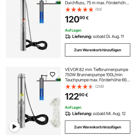
Durchfluss, 75 m max. Förderhöhe,
mit 9,1 m Stromkabel, Edelstahl-
(50)
Wasserpumpe für Industrie,
120
90
€
Bewässerung und Heimgebrauch,
IP68-Wasserschutzklasse
Auf Lager.
Lieferung:
sobald Di. Aug. 11
Zum Warenkorb hinzufügen
VEVOR 82 mm Tiefbrunnenpumpe
750W Brunnenpumpe 100L/min
Tauchpumpe max. Förderhöhe 66m
Rohrpumpe 230V 50Hz
(258)
Sandpumpe IP68 Wasserpumpe 16
122
90
€
Laufradstufen Pumpe Ideal zur
Bewässerung oder Wasser-
Versorgung
Auf Lager.
Lieferung:
sobald Mi. Aug. 12
Zum Warenkorb hinzufügen