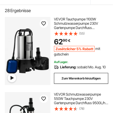
28
Ergebnisse
VEVOR Tauchpumpe 1100W
Schmutzwasserpumpe 230V
Gartenpumpe Durchfluss
333,3L/min
(55)
Schmutzwassertauchpumpe IPX8
62
90
€
Auslass zuschneidbar zum Pumpen
von Wasser aus Schwimmbädern
Zusätzlicher 5% Rabatt
mit
Teichen
gutschein
Auf Lager.
Lieferung:
sobald Mo. Aug. 10
Zum Warenkorb hinzufügen
VEVOR Schmutzwasserpumpe
550W Tauchpumpe 230V
Gartenpumpe Durchfluss 9500L/h
Schmutzwassertauchpumpe IPX8
(78)
Auslass zuschneidbar zum Pumpen