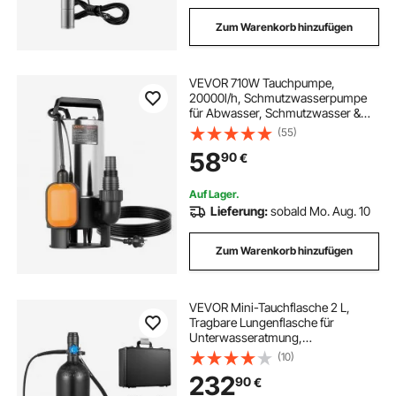
Zum Warenkorb hinzufügen
VEVOR 710W Tauchpumpe,
20000l/h, Schmutzwasserpumpe
für Abwasser, Schmutzwasser &
sauberes Wasser mit
(55)
automatischem
58
90
€
Schwimmerschalter, 9m
Förderhöhe, für Pools, Teiche,
überflutete Bereiche
Auf Lager.
Lieferung:
sobald Mo. Aug. 10
Zum Warenkorb hinzufügen
VEVOR Mini-Tauchflasche 2 L,
Tragbare Lungenflasche für
Unterwasseratmung,
Wiederverwendbare
(10)
Sauerstoffflasche für bis zu 35
232
90
€
Minuten Tauchzeit,