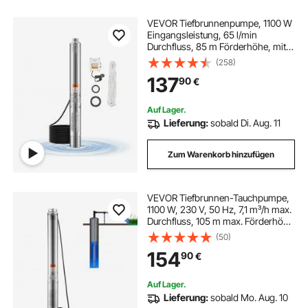
VEVOR Tiefbrunnenpumpe, 1100 W
Eingangsleistung, 65 l/min
Durchfluss, 85 m Förderhöhe, mit
20 m Kabel, externer Steuerkasten,
(258)
Tauchpumpe, für industrielle
137
90
€
Bewässerung und Heimgebrauch,
IP68
Auf Lager.
Lieferung:
sobald Di. Aug. 11
Zum Warenkorb hinzufügen
VEVOR Tiefbrunnen-Tauchpumpe,
1100 W, 230 V, 50 Hz, 7,1 m³/h max.
Durchfluss, 105 m max. Förderhöhe
mit 19,4 m Stromkabel, Edelstahl-
(50)
Wasserpumpen für industrielle
154
90
€
Bewässerung und den
Heimgebrauch, IP68-
Wasserschutzklasse
Auf Lager.
Lieferung:
sobald Mo. Aug. 10