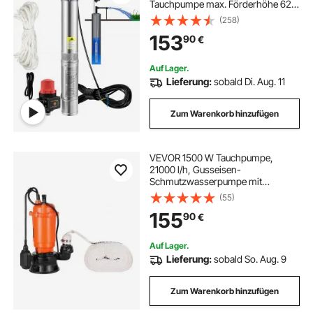
Tauchpumpe max. Förderhöhe 62m
Rohrpumpe 230V 50Hz
(258)
Sandpumpe IP68 Wasserpumpe 11
153
90
€
Laufradstufen Pumpe Ideal zur
Bewässerung oder Wasser-
Versorgung
Auf Lager.
Lieferung:
sobald Di. Aug. 11
Zum Warenkorb hinzufügen
VEVOR 1500 W Tauchpumpe,
21000 l/h, Gusseisen-
Schmutzwasserpumpe mit
automatischem
(55)
Schwimmerschalter, 18m
155
90
€
Förderhöhe zum Abpumpen von
Schmutzwasser, für Pools, Teiche &
überflutete Bereiche
Auf Lager.
Lieferung:
sobald So. Aug. 9
Zum Warenkorb hinzufügen