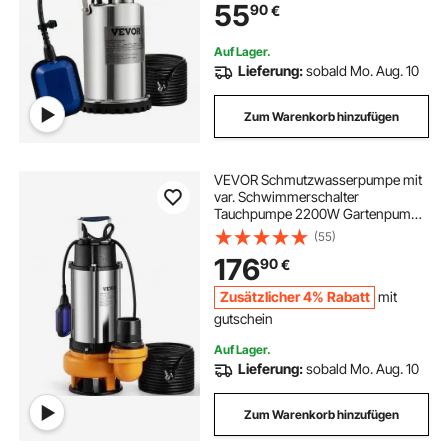
55
90
€
von Wasser aus Schwimmbädern
Teichen Kellern
Auf Lager.
Lieferung:
sobald Mo. Aug. 10
Zum Warenkorb hinzufügen
VEVOR Schmutzwasserpumpe mit
var. Schwimmerschalter
Tauchpumpe 2200W Gartenpumpe
Durchfluss 60000L/h
(55)
Schmutzwassertauchpumpe max.
176
90
€
Hub 18m Wasserpumpe IPX8 Ideal
zum Pumpen von Wasser
Zusätzlicher 4% Rabatt
mit
gutschein
Auf Lager.
Lieferung:
sobald Mo. Aug. 10
Zum Warenkorb hinzufügen