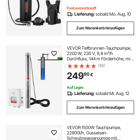
Tauchausrüstung mit Rucksack &
Tasche
Fast ausverkauft
Lieferung:
sobald Mo. Aug. 10
Zum Warenkorb hinzufügen
VEVOR Tiefbrunnen-Tauchpumpe,
2200 W, 230 V, 9,8 m³/h
Durchfluss, 144 m Förderhöhe, mit
19,4 m Kabel und externer
(50)
Steuerbox, Edelstahl-
249
90
€
Wasserpumpen für industrielle
Bewässerung und den
Heimgebrauch, IP68 wasserdicht
Auf Lager.
Lieferung:
sobald Mi. Aug. 12
Zum Warenkorb hinzufügen
VEVOR 1500W Tauchpumpe,
22800l/h, Gusseisen-
Schwutzwasserpumpe mit