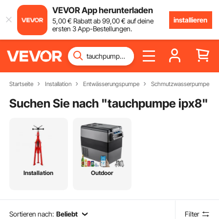
VEVOR App herunterladen
installieren
5
,00
€
Rabatt ab
99
,00
€
auf deine
ersten 3 App-Bestellungen.
Startseite
Installation
Entwässerungspumpe
Schmutzwasserpumpe
Suchen Sie nach "
tauchpumpe ipx8
"
Installation
Outdoor
Sortieren nach:
Beliebt
Filter