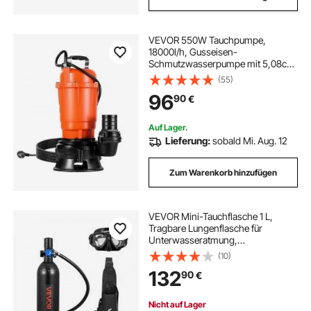
VEVOR 550W Tauchpumpe,
18000l/h, Gusseisen-
Schmutzwasserpumpe mit 5,08cm
Auslass, 10m max. Förderhöhe,
(55)
zum Abpumpen von
96
90
€
Schmutzwasser, für Pools, Gärten,
Teiche, Keller & überflutete Bereiche
Auf Lager.
Lieferung:
sobald Mi. Aug. 12
Zum Warenkorb hinzufügen
VEVOR Mini-Tauchflasche 1 L,
Tragbare Lungenflasche für
Unterwasseratmung,
Wiederverwendbare
(10)
Sauerstoffflasche für bis zu 20
132
90
€
Minuten Tauchzeit,
Tauchausrüstung mit Rucksack &
Schnorchelbrille
Nicht auf Lager