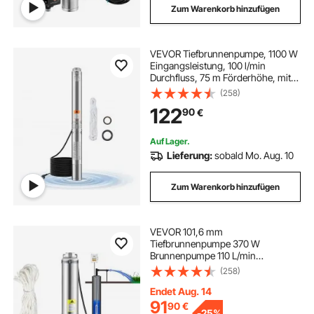
Zum Warenkorb hinzufügen
wasserpumpe 230v
VEVOR Tiefbrunnenpumpe, 1100 W
Eingangsleistung, 100 l/min
schwengelpumpe gartenpumpe
Durchfluss, 75 m Förderhöhe, mit
handschwengelpumpe wasserpumpe
20 m Kabel, Tauchpumpe, für
(258)
industrielle Bewässerung und
122
90
€
Heimgebrauch, IP68-
wasserpumpe pumpe
Wasserschutzklasse
Auf Lager.
Lieferung:
sobald Mo. Aug. 10
tiefbrunnenpumpe pumpen
Zum Warenkorb hinzufügen
wasserpumpen brunnenpumpen
VEVOR 101,6 mm
pumpe tiefbrunnenpumpe
Tiefbrunnenpumpe 370 W
Brunnenpumpe 110 L/min
Tauchpumpe max Förderhöhe 44m
(258)
Rohrpumpe 230 V 50 Hz
tiefbrunnenpumpen-für-wasser
Sandpumpe Edelstahl
Endet Aug. 14
Wasserpumpe 0-40°C Pumpe
91
90
€
-
25%