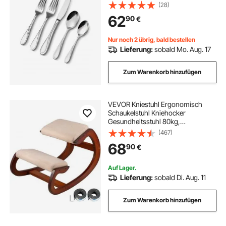
Set, spülmaschinenfestes
(28)
Essgeschirr für die Küche, Service
62
90
€
für 8 Personen, inkl. Messer Gabel
Löffel
Nur noch 2 übrig, bald bestellen
Lieferung:
sobald Mo. Aug. 17
Zum Warenkorb hinzufügen
VEVOR Kniestuhl Ergonomisch
Schaukelstuhl Kniehocker
Gesundheitsstuhl 80kg,
Verstellbarer Kniehocker Kissen
(467)
Stressabbau Ergonomischer Sessel
68
90
€
Knie Hocker
Auf Lager.
Lieferung:
sobald Di. Aug. 11
Zum Warenkorb hinzufügen