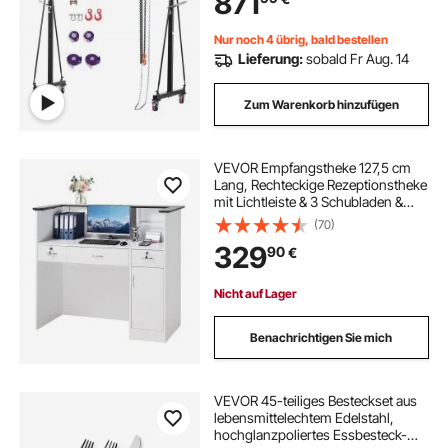
871
Laufkatze Kettenzug & 360°
Feststellrollen, Lastkran für Lager
Werkstatt
Nur noch 4 übrig, bald bestellen
Lieferung:
sobald Fr Aug. 14
Zum Warenkorb hinzufügen
VEVOR Empfangstheke 127,5 cm
Lang, Rechteckige Rezeptionstheke
mit Lichtleiste & 3 Schubladen &
Stauschränken, Empfangstresen
(70)
für Kasse Lobby Schönheitssalon
329
90
€
Büro Hotel, Verkaufstheke
Bürotheke
Nicht auf Lager
Benachrichtigen Sie mich
VEVOR 45-teiliges Besteckset aus
lebensmittelechtem Edelstahl,
hochglanzpoliertes Essbesteck-