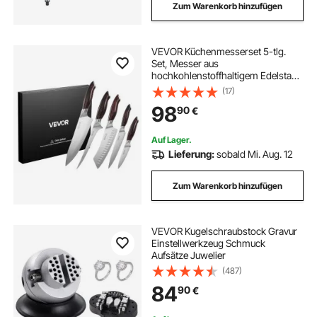
Zum Warenkorb hinzufügen
VEVOR Küchenmesserset 5-tlg.
Set, Messer aus
hochkohlenstoffhaltigem Edelstahl,
langlebig & rostbeständig,
(17)
Küchenbesteck mit
98
90
€
ergonomischem & bruchfestem
Griff für präzises Schneiden
Auf Lager.
Lieferung:
sobald Mi. Aug. 12
Zum Warenkorb hinzufügen
VEVOR Kugelschraubstock Gravur
Einstellwerkzeug Schmuck
Aufsätze Juwelier
(487)
84
90
€