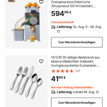
Neu
Orangenpresse Elektrische
Zitruspresse 100 W Edelstahl,
Elektrische Saftpresse mit
594
99
€
Einzelnem Schalenbehälter,
Entsafter für Zitronen Zitrusfrüchte
Granatäpfel mit PC-Abdeckung
Fast ausverkauft
Lieferung:
So. Aug. 9 - Mi. Aug.
12
Zum Warenkorb hinzufügen
VEVOR 30-teiliges Besteckset aus
lebensmittelechtem Edelstahl,
hochglanzpoliertes Essbesteck-
Set, spülmaschinenfestes
(28)
Essgeschirr für die Küche, Service
41
90
€
für 6 Personen, inkl. Messer Gabel
Löffel
Nur noch 4 übrig, bald bestellen
Lieferung:
sobald Mi. Aug. 12
Zum Warenkorb hinzufügen