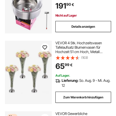
191
90
€
Nicht auf Lager
Details anzeigen
VEVOR 4 Stk. Hochzeitsvasen
Tafelaufsatz Blumenvasen für
Hochzeit 51 cm Hoch, Metall
Tafelaufsatz Vasen mit Kristall
(103)
Blumenständern, Trompete Vase für
65
99
€
Hochzeiten Party Jubiläumsfeier
Zeremonie, Silber
Auf Lager.
Lieferung:
So. Aug. 9 - Mi. Aug.
12
Zum Warenkorb hinzufügen
VEVOR Gewerbliche