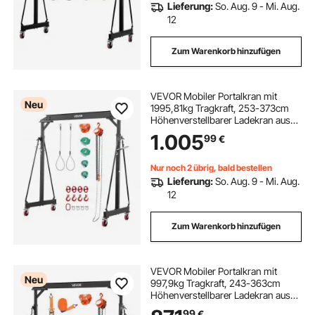
Lieferung:
So. Aug. 9 - Mi. Aug.
12
Zum Warenkorb hinzufügen
VEVOR Mobiler Portalkran mit
Neu
1995,81kg Tragkraft, 253-373cm
Höhenverstellbarer Ladekran aus
Stahl, Werkstattkran mit Manueller
1.005
99
€
Laufkatze Hebezeug & 360°
Feststellrollen, Lastkran für Lager
Werkstatt
Nur noch 2 übrig, bald bestellen
Lieferung:
So. Aug. 9 - Mi. Aug.
12
Zum Warenkorb hinzufügen
VEVOR Mobiler Portalkran mit
Neu
997,9kg Tragkraft, 243-363cm
Höhenverstellbarer Ladekran aus
Stahl, Werkstattkran mit Manueller
99
€