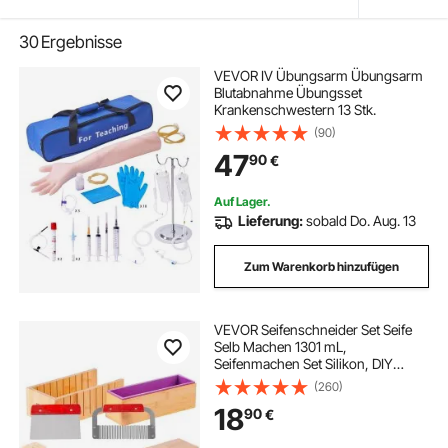
30
Ergebnisse
VEVOR IV Übungsarm Übungsarm
Blutabnahme Übungsset
Krankenschwestern 13 Stk.
(90)
47
90
€
Auf Lager.
Lieferung:
sobald Do. Aug. 13
Zum Warenkorb hinzufügen
VEVOR Seifenschneider Set Seife
Selb Machen 1301 mL,
Seifenmachen Set Silikon, DIY
Seifenherstellung Handgefertigt
(260)
Seife Satz, Rechteckige Silikon Seife
18
90
€
Form mit Bambuskasten 278 x 142
x 93 mm