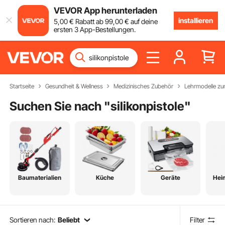
VEVOR App herunterladen
installieren
5
,00
€
Rabatt ab
99
,00
€
auf deine
ersten 3 App-Bestellungen.
Startseite
Gesundheit & Wellness
Medizinisches Zubehör
Lehrmodelle zu
Suchen Sie nach "
silikonpistole
"
Baumaterialien
Küche
Geräte
Hei
Sortieren nach:
Beliebt
Filter