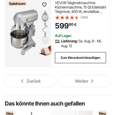
VEVOR Teigknetmaschine
Spielraum
Küchenmaschine, 15 Qt Edelstahl
Teigmixer, 600 W, einstellbar
(130/233/414 U/min), inkl.
(394)
Edelstahlschüssel, Knethaken,
599
90
€
Schneebesen, Rührbesen, ideal
für Bäckereien, Restaurants
Auf Lager.
Lieferung:
So. Aug. 9 - Mi.
Aug. 12
Zum Warenkorb hinzufügen
Zurück
Weiter
Das könnte Ihnen auch gefallen
Neu
Neu