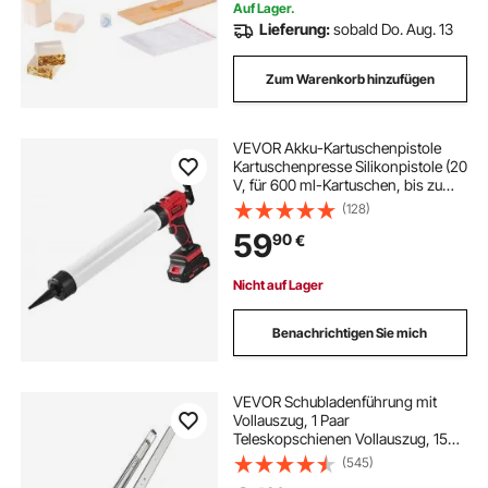
Auf Lager.
Lieferung:
sobald Do. Aug. 13
Zum Warenkorb hinzufügen
VEVOR Akku-Kartuschenpistole
Kartuschenpresse Silikonpistole (20
V, für 600 ml-Kartuschen, bis zu
270 kg, 4-Gang einstellbare
(128)
Drehzahl, Inkl. Akku und Ladegerät)
59
90
€
Kompatibel mit Acrylsäure,
Klebstoffe
Nicht auf Lager
Benachrichtigen Sie mich
VEVOR Schubladenführung mit
Vollauszug, 1 Paar
Teleskopschienen Vollauszug, 1524
mm Schubladenschiene, 226,8 kg
(545)
Tragfähigkeit, seitlich montierte