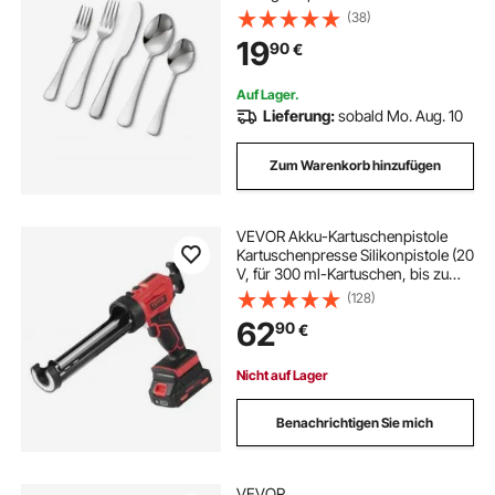
Set, spülmaschinenfestes
(38)
Essgeschirr für die Küche, Service
19
90
€
für 6 Personen, inkl. Messer Gabel
Löffel
Auf Lager.
Lieferung:
sobald Mo. Aug. 10
Zum Warenkorb hinzufügen
VEVOR Akku-Kartuschenpistole
Kartuschenpresse Silikonpistole (20
V, für 300 ml-Kartuschen, bis zu
270 kg, 4-Gang einstellbare
(128)
Drehzahl, Inkl. Akku und Ladegerät)
62
90
€
Kompatibel mit Acrylsäure,
Klebstoffe
Nicht auf Lager
Benachrichtigen Sie mich
VEVOR