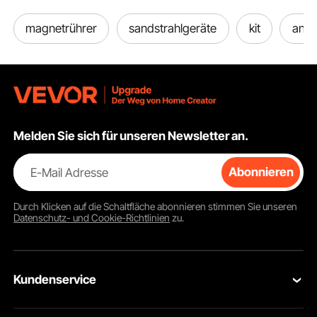
magnetrührer
sandstrahlgeräte
kit
anat
Melden Sie sich für unseren Newsletter an.
E-Mail Adresse
Abonnieren
Durch Klicken auf die Schaltfläche
abonnieren
stimmen Sie unseren
Datenschutz- und Cookie-Richtlinien
zu.
Kundenservice
Kontaktieren Sie uns