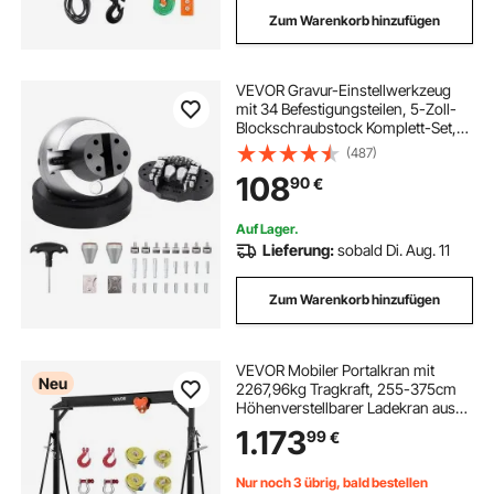
Zum Warenkorb hinzufügen
VEVOR Gravur-Einstellwerkzeug
mit 34 Befestigungsteilen, 5-Zoll-
Blockschraubstock Komplett-Set,
Gravur-Kugelschraubstock
(487)
Gummibasis Verstellbare Backen
108
90
€
für Schmuck Kleinplastik
Auf Lager.
Lieferung:
sobald Di. Aug. 11
Zum Warenkorb hinzufügen
VEVOR Mobiler Portalkran mit
Neu
2267,96kg Tragkraft, 255-375cm
Höhenverstellbarer Ladekran aus
Stahl, Werkstattkran Inkl. Manuelle
1.173
99
€
Laufkatze & 360° Lenkrollen mit
Bremsen, Lastkran für Lager
Werkstatt
Nur noch 3 übrig, bald bestellen