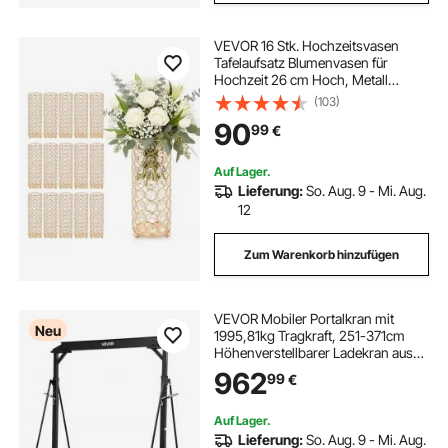
VEVOR 16 Stk. Hochzeitsvasen
Tafelaufsatz Blumenvasen für
Hochzeit 26 cm Hoch, Metall
Tafelaufsatz Vasen mit
(103)
Blumenständern, Kristall
90
99
€
Zylindervase für Hochzeiten Party
Jubiläumsfeier Zeremonie, Gold
Auf Lager.
Lieferung:
So. Aug. 9 - Mi. Aug.
12
Zum Warenkorb hinzufügen
VEVOR Mobiler Portalkran mit
Neu
1995,81kg Tragkraft, 251-371cm
Höhenverstellbarer Ladekran aus
Stahl, Robuster Werkstattkran Inkl.
962
99
€
360° Lenkrollen mit Bremsen,
Lastkran für Lager Werkstatt
Baustelle
Auf Lager.
Lieferung:
So. Aug. 9 - Mi. Aug.