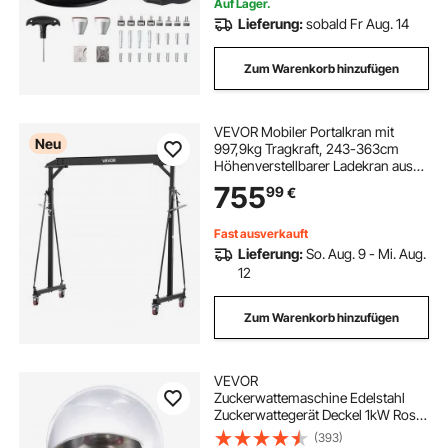
Auf Lager.
Lieferung:
sobald Fr Aug. 14
Zum Warenkorb hinzufügen
VEVOR Mobiler Portalkran mit
Neu
997,9kg Tragkraft, 243-363cm
Höhenverstellbarer Ladekran aus
Stahl, Robuster Werkstattkran Inkl.
755
99
€
360° Lenkrollen mit Bremsen,
Lastkran für Lager Werkstatt
Baustelle Fabrik
Fast ausverkauft
Lieferung:
So. Aug. 9 - Mi. Aug.
12
Zum Warenkorb hinzufügen
VEVOR
Zuckerwattemaschine Edelstahl
Zuckerwattegerät Deckel 1kW Rosa
Tragbar
(393)