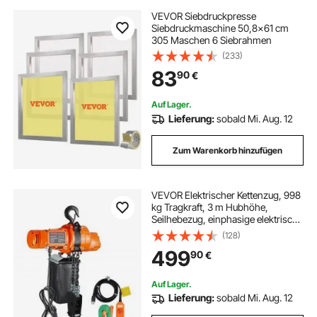
aufbewahrungsbox 20 x 20 x 20
VEVOR Siebdruckpresse
Siebdruckmaschine 50,8x61 cm
305 Maschen 6 Siebrahmen
heizmantel 2000 ml
labor 500 ml
(233)
83
90
€
saugnapf 20 kg
heizmantel 1000 ml
Auf Lager.
Lieferung:
sobald Mi. Aug. 12
schlauchtrommel 20 m
Zum Warenkorb hinzufügen
schweberegal 20 kg
th 20 presszange
VEVOR Elektrischer Kettenzug, 998
kg Tragkraft, 3 m Hubhöhe,
amboss 20 kg
Seilhebezug, einphasige elektrische
Seilwinde mit G80-Kette, 3 m
(128)
Kabelfernbedienung, Ideal für
499
90
€
Garagen, Geschäfte, Hotels
Auf Lager.
Lieferung:
sobald Mi. Aug. 12