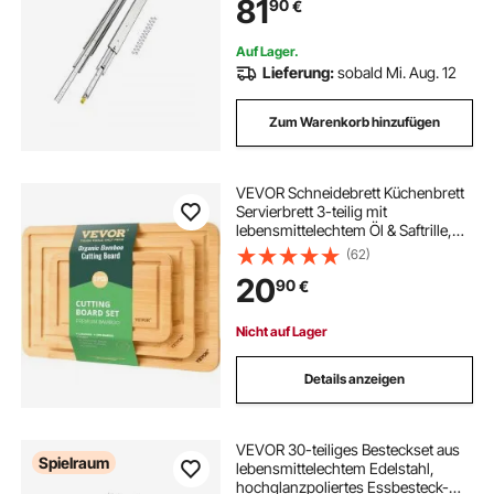
81
90
€
Gleitschiene mit Kugellager &
Verriegelung
Auf Lager.
Lieferung:
sobald Mi. Aug. 12
Zum Warenkorb hinzufügen
VEVOR Schneidebrett Küchenbrett
Servierbrett 3-teilig mit
lebensmittelechtem Öl & Saftrille,
langlebiges Schneidebrett mit
(62)
integriertem Griff, geeignet zum
20
90
€
Präsentieren Hacken Servieren
Nicht auf Lager
Details anzeigen
VEVOR 30-teiliges Besteckset aus
Spielraum
lebensmittelechtem Edelstahl,
hochglanzpoliertes Essbesteck-