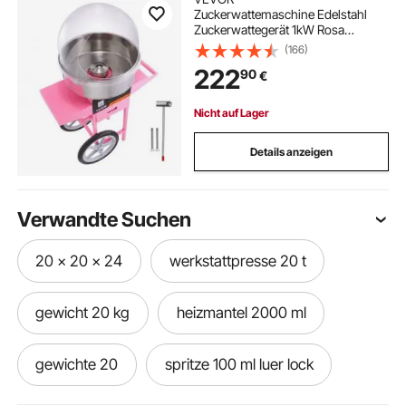
Zuckerwattemaschine Edelstahl
Zuckerwattegerät 1kW Rosa
Kommerziell
(166)
222
90
€
Nicht auf Lager
Details anzeigen
Verwandte Suchen
20 x 20 x 24
werkstattpresse 20 t
gewicht 20 kg
heizmantel 2000 ml
gewichte 20
spritze 100 ml luer lock