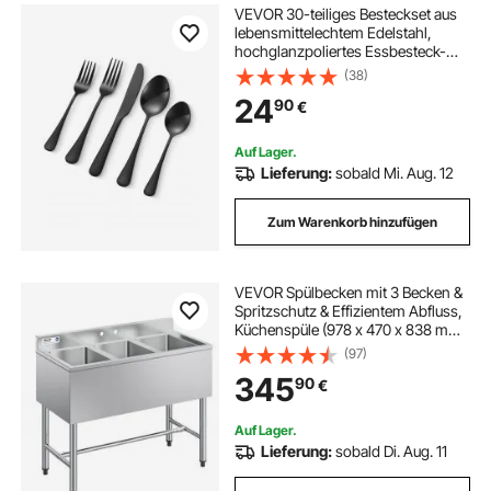
VEVOR 30-teiliges Besteckset aus
lebensmittelechtem Edelstahl,
hochglanzpoliertes Essbesteck-
Set, spülmaschinenfestes
(38)
Essgeschirr, Service für 6
24
90
€
Personen, inkl. Messer Gabel Löffel
Schwarz
Auf Lager.
Lieferung:
sobald Mi. Aug. 12
Zum Warenkorb hinzufügen
VEVOR Spülbecken mit 3 Becken &
Spritzschutz & Effizientem Abfluss,
Küchenspüle (978 x 470 x 838 mm),
Küchenspüle für Restaurants
(97)
Imbisswagen Privaten Gebrauch,
345
90
€
Edelstahlspüle
Auf Lager.
Lieferung:
sobald Di. Aug. 11