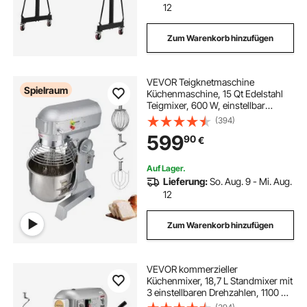
12
Zum Warenkorb hinzufügen
VEVOR Teigknetmaschine
Spielraum
Küchenmaschine, 15 Qt Edelstahl
Teigmixer, 600 W, einstellbar
(130/233/414 U/min), inkl.
(394)
Edelstahlschüssel, Knethaken,
599
90
€
Schneebesen, Rührbesen, ideal für
Bäckereien, Restaurants
Auf Lager.
Lieferung:
So. Aug. 9 - Mi. Aug.
12
Zum Warenkorb hinzufügen
VEVOR kommerzieller
Küchenmixer, 18,7 L Standmixer mit
3 einstellbaren Drehzahlen, 1100 W
Teigmixer mit Edelstahlschüssel