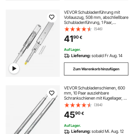
VEVOR Schubladenführung mit
Vollauszug, 508 mm, abschließbare
Schubladenführung, 1 Paar,
Tragkraft 226,8 kg, seitlich
(546)
montierte Gleitschiene mit
41
90
€
Kugellager und Verriegelung
Auf Lager.
Lieferung:
sobald Fr Aug. 14
Zum Warenkorb hinzufügen
VEVOR Schubladenschienen, 600
mm, 10 Paar ausziehbare
Schrankschienen mit Kugellager, 45
kg Tragkraft, robuste seitlich
(394)
montierte
45
90
€
Kommodenschubladenführungen,
Schubladenschienen für den DIY-
Ersatz
Auf Lager.
Lieferung:
sobald Mi. Aug. 12