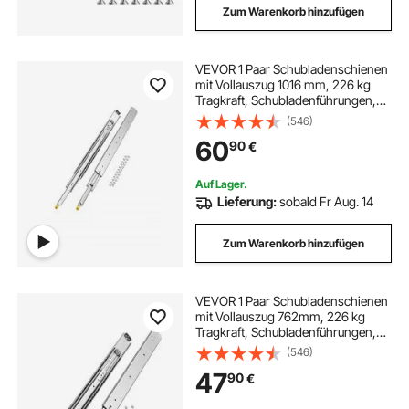
Zum Warenkorb hinzufügen
VEVOR 1 Paar Schubladenschienen
mit Vollauszug 1016 mm, 226 kg
Tragkraft, Schubladenführungen,
Doppelverriegelungsdesign, seitlich
(546)
montierte Teleskopschienen für
60
90
€
Regale, Schränke,
Industrieschubladen
Auf Lager.
Lieferung:
sobald Fr Aug. 14
Zum Warenkorb hinzufügen
VEVOR 1 Paar Schubladenschienen
mit Vollauszug 762mm, 226 kg
Tragkraft, Schubladenführungen,
Kugellager mit Sperre, seitlich
(546)
montierte Teleskopschienen, ideal
47
90
€
für Schränke, Industrieschubladen