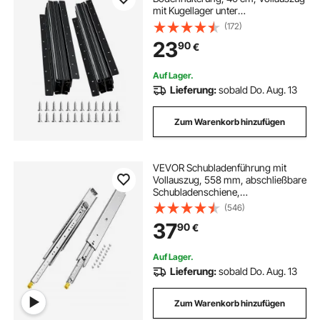
mit Kugellager unter
Treppenschrankschienen, 117 kg
(172)
Tragkraft, Unterschienen für
23
90
€
Treppenschrankgleiter, zum
Selbstaustausch, schwarz
Auf Lager.
Lieferung:
sobald Do. Aug. 13
Zum Warenkorb hinzufügen
VEVOR Schubladenführung mit
Vollauszug, 558 mm, abschließbare
Schubladenschiene,
Teleskopschienen, 1 Paar, Tragkraft
(546)
226,8 kg, seitlich montierte
37
90
€
Gleitschiene mit Kugellager und
Verriegelung
Auf Lager.
Lieferung:
sobald Do. Aug. 13
Zum Warenkorb hinzufügen