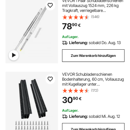
VEVOR 1 Paar Schubladenschienen
mit Vollauszug 1524 mm, 226 kg
Tragkraft, verriegelbare
Schubladenführung, Kugellager mit
(546)
Sperre, seitlich montierte
78
90
€
Schubladenauszug,
Auszugsschienen
Auf Lager.
Lieferung:
sobald Do. Aug. 13
Zum Warenkorb hinzufügen
VEVOR Schubladenschienen
Bodenhalterung, 60 cm, Vollauszug
mit Kugellager unter
Treppenschrankschienen, 117 kg
(172)
Tragkraft, Unterschienen für
30
90
€
Treppenschrankgleiter, zum
Selbstaustausch, schwarz
Auf Lager.
Lieferung:
sobald Mi. Aug. 12
Zum Warenkorb hinzufügen