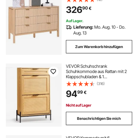
Organizer für Wohnzimmer
326
90
€
Schlafzimmer Eingangsbereich Flur
(helles Holz)
Auf Lager.
Lieferung:
Mo. Aug. 10 - Do.
Aug. 13
Zum Warenkorb hinzufügen
VEVOR Schuhschrank
Schuhkommode aus Rattan mit 2
Klappschubladen & 1
Ausziehschublade, Metallbeine,
(316)
schmaler Schuhschrank ideal für
94
99
€
Eingangsbereich Diele Schrank Flur
helle Holzfarbe Schuhkipper
Nicht auf Lager
Benachrichtigen Sie mich
VEVOR Kommode mit 6