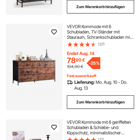
Zum Warenkorb hinzufügen
VEVOR Kommode mit 6
Schubladen, TV-Ständer mit
Stauraum, Schrankschubladen mit
stabilem Stahlrahmen, Stoff-
(37)
Aufbewahrungsturm für
Schlafzimmer Flur Schrank,
Endet Aug. 14
rustikales Braun
78
90
€
-
25%
104,90
€
Fast ausverkauft
Lieferung:
Mo. Aug. 10 - Do.
Aug. 13
Zum Warenkorb hinzufügen
VEVOR Kommode mit 6 geriffelten
Schubladen & Schiebe- und
Kippschutz, minimalistischer
moderner Schubladenschrank
(12)