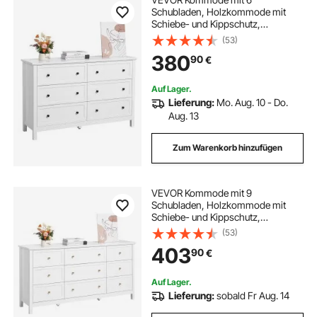
Schubladen, Holzkommode mit
Schiebe- und Kippschutz,
minimalistischer Retro-
(53)
Schubladenschrank TV-Ständer,
380
90
€
Organizer für Wohnzimmer
Schlafzimmer Eingangsbereich
(weiß)
Auf Lager.
Lieferung:
Mo. Aug. 10 - Do.
Aug. 13
Zum Warenkorb hinzufügen
VEVOR Kommode mit 9
Schubladen, Holzkommode mit
Schiebe- und Kippschutz,
minimalistischer Retro-
(53)
Schubladenschrank TV-Ständer,
403
90
€
Organizer für Wohnzimmer
Schlafzimmer Eingangsbereich
(weiß)
Auf Lager.
Lieferung:
sobald Fr Aug. 14