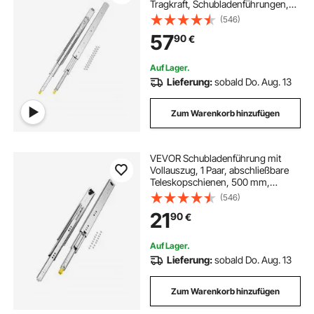
Tragkraft, Schubladenführungen,
Kugellager mit Sperre, seitlich
(546)
montierte Teleskopschienen für
57
90
€
Regale, Schränke,
Industrieschubladen
Auf Lager.
Lieferung:
sobald Do. Aug. 13
Zum Warenkorb hinzufügen
VEVOR Schubladenführung mit
Vollauszug, 1 Paar, abschließbare
Teleskopschienen, 500 mm,
Schubladenschiene Tragkraft 113,4
(546)
kg, seitlich montierte Gleitschiene
21
90
€
mit Kugellager und Verriegelung
Auf Lager.
Lieferung:
sobald Do. Aug. 13
Zum Warenkorb hinzufügen