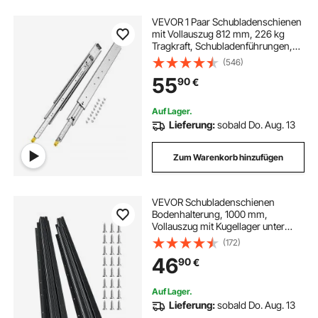
VEVOR 1 Paar Schubladenschienen
mit Vollauszug 812 mm, 226 kg
Tragkraft, Schubladenführungen,
Kugellager mit Sperre, seitlich
(546)
montierte Teleskopschienen, ideal
55
90
€
für Schränke, Industrieschubladen
Auf Lager.
Lieferung:
sobald Do. Aug. 13
Zum Warenkorb hinzufügen
VEVOR Schubladenschienen
Bodenhalterung, 1000 mm,
Vollauszug mit Kugellager unter
Treppenschrankschienen, 117 kg
(172)
Tragkraft, Unterschienen für
46
90
€
Treppenschrankgleiter, zum
Selbstaustausch, schwarz
Auf Lager.
Lieferung:
sobald Do. Aug. 13