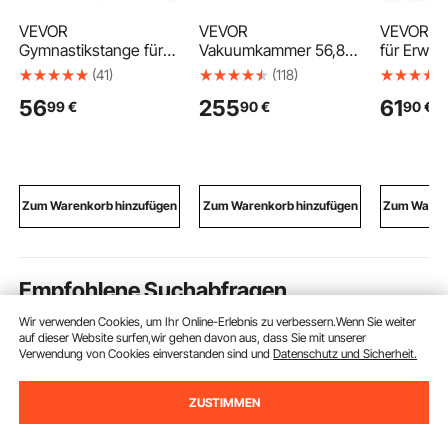
VEVOR
VEVOR
VEVOR Ba
Gymnastikstange für
Vakuumkammer 56,8 L
für Erwac
Kinder mit 63,5 kg
aus
cm), Wack
(41)
(118)
Tragkraft, Klappbares
Aluminiumlegierung,
200 kg Be
56
255
61
99
€
90
€
90
€
Turnreck mit
Entgasungskammer
Gebogene
Turnringen,
mit Gehärtetem
Trainings
Höhenverstellbare
Glasdeckel, Schlauch
für Core
Turnstange für Indoor-
und Luftfilter, für
Stehpult
und Outdoor-Training,
Harzguss,
Heim-Fit
Heimtrainingsgerät für
Holzstabilisierung und
Yoga, Bla
Zum Warenkorb hinzufügen
Zum Warenkorb hinzufügen
Zum Warenk
Kinderturnen, Lila
Silikon, Epoxidharz und
Ätherische Öle
Empfohlene Suchabfragen
Wir verwenden Cookies, um Ihr Online-Erlebnis zu verbessern.Wenn Sie weiter
auf dieser Website surfen,wir gehen davon aus, dass Sie mit unserer
aufschraubhülse
elektrischer türöffner
schieb
Verwendung von Cookies einverstanden sind und
Datenschutz und Sicherheit.
ZUSTIMMEN