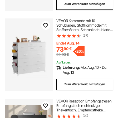
Zum Warenkorb hinzufügen
VEVOR Kommode mit 10
Schubladen, Stoffkommode mit
Stoffbehältern, Schrankschubladen
mit leicht zu ziehendem Griff &
(37)
stabilem Stahlrahmen,
Stoffaufbewahrungsturm für
Endet Aug. 14
Schlafzimmer Flur Schrank Weiß
73
90
€
-
26%
99,90
€
Auf Lager.
Lieferung:
Mo. Aug. 10 - Do.
Aug. 13
Zum Warenkorb hinzufügen
VEVOR Rezeption Empfangstresen
Empfangstisch rechteckiger
Thekentisch, Empfangstheke
Verkaufstresen Kassentheke mit
(70)