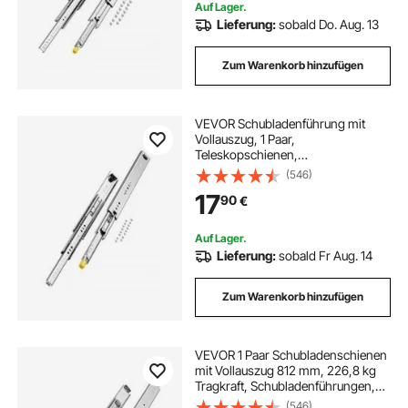
Auf Lager.
Lieferung:
sobald Do. Aug. 13
Zum Warenkorb hinzufügen
VEVOR Schubladenführung mit
Vollauszug, 1 Paar,
Teleskopschienen,
Schubladenschiene, 400 mm,
(546)
Tragkraft 113,4 kg, seitlich montierte
17
90
€
Gleitschiene mit Kugellager und
Verriegelung
Auf Lager.
Lieferung:
sobald Fr Aug. 14
Zum Warenkorb hinzufügen
VEVOR 1 Paar Schubladenschienen
mit Vollauszug 812 mm, 226,8 kg
Tragkraft, Schubladenführungen,
Kugellager mit Sperre, seitlich
(546)