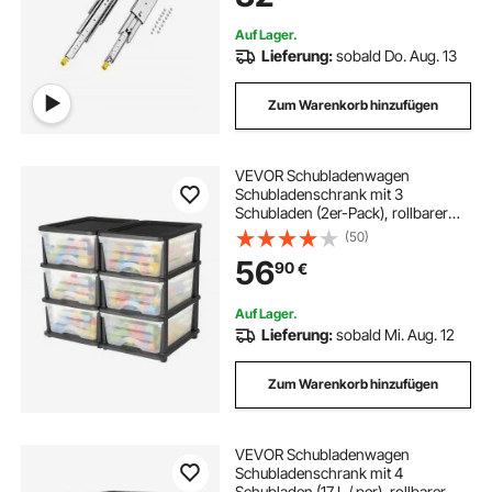
Verriegelung
Auf Lager.
Lieferung:
sobald Do. Aug. 13
Zum Warenkorb hinzufügen
VEVOR Schubladenwagen
Schubladenschrank mit 3
Schubladen (2er-Pack), rollbarer
Schubladenbox Rollcontainer aus
(50)
Kunststoff mit durchsichtigen
56
90
€
Behältern für Bürobedarf
Bastelräume Klassenzimmer
Auf Lager.
Lieferung:
sobald Mi. Aug. 12
Zum Warenkorb hinzufügen
VEVOR Schubladenwagen
Schubladenschrank mit 4
Schubladen (17 L / per), rollbarer