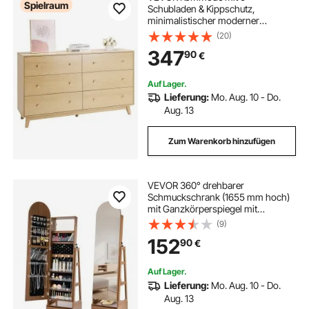
Spielraum
Schubladen & Kippschutz,
minimalistischer moderner
Schubladenschrank (39,9 x 137,2 x
(20)
81,3 cm) Organizer
347
90
€
Schubladenkommode für
Wohnzimmer Schlafzimmer
Eingangsbereich (helles Holz)
Auf Lager.
Lieferung:
Mo. Aug. 10 - Do.
Aug. 13
Zum Warenkorb hinzufügen
VEVOR 360° drehbarer
Schmuckschrank (1655 mm hoch)
mit Ganzkörperspiegel mit
Stauraum, Schmuckschrank-
(9)
Organizer mit 2 Schlüsseln &
152
90
€
Zubehörtaschen & Ablagefächer &
Schubladen,
Schmuckaufbewahrung
Auf Lager.
Lieferung:
Mo. Aug. 10 - Do.
Aug. 13