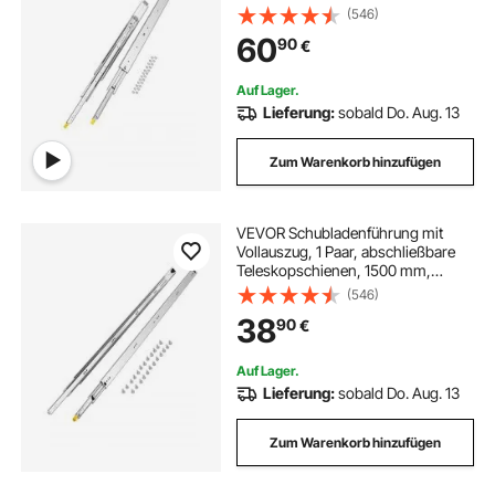
Kugellager mit Sperre, seitlich
(546)
montierte Teleskopschienen für
60
90
€
Regale, Schränke,
Industrieschubladen
Auf Lager.
Lieferung:
sobald Do. Aug. 13
Zum Warenkorb hinzufügen
VEVOR Schubladenführung mit
Vollauszug, 1 Paar, abschließbare
Teleskopschienen, 1500 mm,
Schubladenschiene Tragkraft 113,4
(546)
kg, seitlich montierte Gleitschiene
38
90
€
mit Kugellager und Verriegelung
Auf Lager.
Lieferung:
sobald Do. Aug. 13
Zum Warenkorb hinzufügen