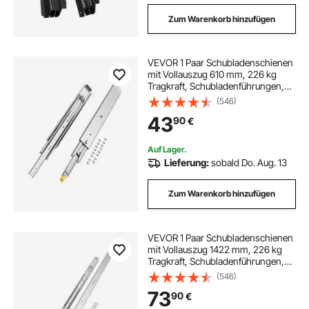
Zum Warenkorb hinzufügen
VEVOR 1 Paar Schubladenschienen
mit Vollauszug 610 mm, 226 kg
Tragkraft, Schubladenführungen,
Kugellager mit Sperre, seitlich
(546)
montierte Schubladenschienen,
43
90
€
ideal für Schränke,
Industrieschubladen
Auf Lager.
Lieferung:
sobald Do. Aug. 13
Zum Warenkorb hinzufügen
VEVOR 1 Paar Schubladenschienen
mit Vollauszug 1422 mm, 226 kg
Tragkraft, Schubladenführungen,
Doppelverriegelungsdesign, seitlich
(546)
montierte Teleskopschienen für
73
90
€
Regale, Schränke,
Industrieschubladen