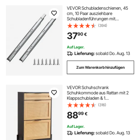
VEVOR Schubladenschienen, 45
cm, 10 Paar ausziehbare
Schubladenführungen mit
Kugellager, 45 kg Tragkraft, robuste
(394)
seitlich montierte
37
90
€
Kommodenschubladenführungen,
Schubladenschienen für den DIY-
Ersatz
Auf Lager.
Lieferung:
sobald Do. Aug. 13
Zum Warenkorb hinzufügen
VEVOR Schuhschrank
Schuhkommode aus Rattan mit 2
Klappschubladen & 1
Ausziehschublade, Metallbeine,
(316)
schmaler Schuhschrank ideal für
88
99
€
Eingangsbereich Diele Schrank Flur
Schuhkipper Schwarz
Auf Lager.
Lieferung:
sobald Do. Aug. 13