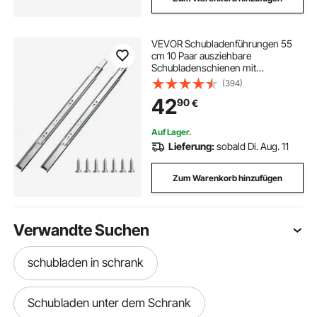
VEVOR Schubladenführungen 55
cm 10 Paar ausziehbare
Schubladenschienen mit
Kugellager, 45 kg Tragkraft, robuste
(394)
seitlich montierte
42
90
€
Kommodenschubladenführungen,
Schubladenschienen für den DIY-
Ersatz
Auf Lager.
Lieferung:
sobald Di. Aug. 11
Zum Warenkorb hinzufügen
Verwandte Suchen
schubladen in schrank
Schubladen unter dem Schrank