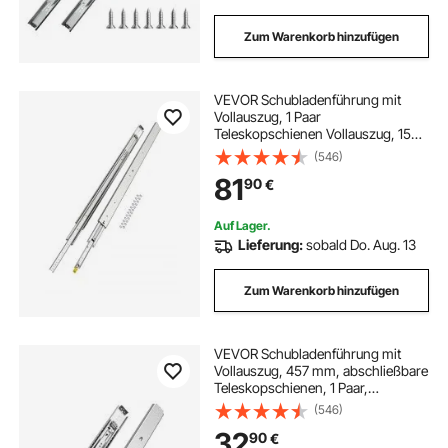
Zum Warenkorb hinzufügen
VEVOR Schubladenführung mit
Vollauszug, 1 Paar
Teleskopschienen Vollauszug, 1524
mm Schubladenschiene, 226,8 kg
(546)
Tragfähigkeit, seitlich montierte
81
90
€
Gleitschiene mit Kugellager &
Verriegelung
Auf Lager.
Lieferung:
sobald Do. Aug. 13
Zum Warenkorb hinzufügen
VEVOR Schubladenführung mit
Vollauszug, 457 mm, abschließbare
Teleskopschienen, 1 Paar,
Schubladenschiene, Tragkraft
(546)
226,8 kg, seitlich montierte
32
90
€
Gleitschiene mit Kugellager und