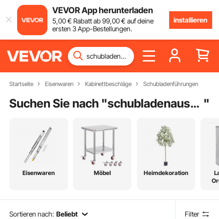
VEVOR App herunterladen
installieren
5
,00
€
Rabatt ab
99
,00
€
auf deine
ersten 3 App-Bestellungen.
Startseite
Eisenwaren
Kabinettbeschläge
Schubladenführungen
Suchen Sie nach "
schubladenauszug schubladenschienen
"
Eisenwaren
Möbel
Heimdekoration
L
Or
Sortieren nach:
Beliebt
Filter