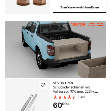
Zum Warenkorb hinzufügen
VEVOR 1 Paar
Schubladenschienen mit
Vollauszug 1016 mm, 226 kg
Tragkraft, Schubladenführungen,
(546)
Doppelverriegelungsdesign,
60
90
€
seitlich montierte
Teleskopschienen für Regale,