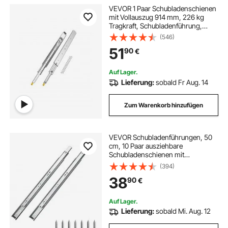
VEVOR 1 Paar Schubladenschienen
mit Vollauszug 914 mm, 226 kg
Tragkraft, Schubladenführung,
Kugellager mit Sperre, seitlich
(546)
montierte Teleskopschienen, ideal
51
90
€
für Regale, Schränke,
Industrieschubladen
Auf Lager.
Lieferung:
sobald Fr Aug. 14
Zum Warenkorb hinzufügen
VEVOR Schubladenführungen, 50
cm, 10 Paar ausziehbare
Schubladenschienen mit
Kugellager, 45 kg Tragkraft, robuste
(394)
seitlich montierte
38
90
€
Kommodenschubladenführungen,
Schubladenschienen für den DIY-
Ersatz
Auf Lager.
Lieferung:
sobald Mi. Aug. 12