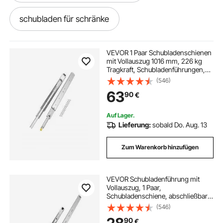
schubladen für schränke
schubladen für schrank
VEVOR 1 Paar Schubladenschienen
mit Vollauszug 1016 mm, 226 kg
Tragkraft, Schubladenführungen,
10 schubladenschienen
Kugellager mit Sperre, seitlich
(546)
montierte Teleskopschienen für
63
90
€
Regale, Schränke,
Industrieschubladen
schienen schublade schubladenschienen
Auf Lager.
Lieferung:
sobald Do. Aug. 13
schienen für schubladen schubladenschienen
Zum Warenkorb hinzufügen
schubladen schrank schwarz
VEVOR Schubladenführung mit
Vollauszug, 1 Paar,
bohrer schrank schubladen
Schubladenschiene, abschließbare
Teleskopschienen, 950 mm,
(546)
Tragkraft 113,4 kg, seitlich montierte
ausziehbarer schrank-schubladen-organizer
90
€
Gleitschiene mit Kugellager und