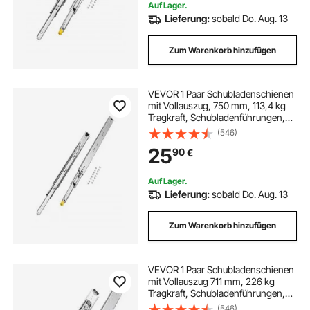
Auf Lager.
Lieferung:
sobald Do. Aug. 13
Zum Warenkorb hinzufügen
VEVOR 1 Paar Schubladenschienen
mit Vollauszug, 750 mm, 113,4 kg
Tragkraft, Schubladenführungen,
Kugellager mit Sperre, seitlich
(546)
montierte Teleskopschienen, Ideal
25
90
€
für Schränken, Industrieschubladen
Auf Lager.
Lieferung:
sobald Do. Aug. 13
Zum Warenkorb hinzufügen
VEVOR 1 Paar Schubladenschienen
mit Vollauszug 711 mm, 226 kg
Tragkraft, Schubladenführungen,
Kugellager mit Sperre, seitlich
(546)