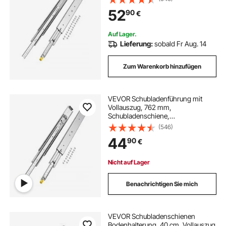
montierte Teleskopschienen für
52
90
€
Regale, Schränke,
Industrieschubladen
Auf Lager.
Lieferung:
sobald Fr Aug. 14
Zum Warenkorb hinzufügen
VEVOR Schubladenführung mit
Vollauszug, 762 mm,
Schubladenschiene,
Teleskopschienen, 1 Paar, Tragkraft
(546)
226,8 kg, seitlich montierte
44
90
€
Gleitschiene mit Kugellager und
Verriegelung
Nicht auf Lager
Benachrichtigen Sie mich
VEVOR Schubladenschienen
Bodenhalterung, 40 cm, Vollauszug