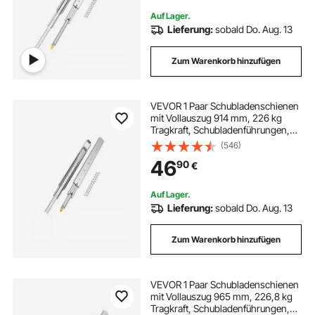
Auf Lager.
Lieferung:
sobald Do. Aug. 13
Zum Warenkorb hinzufügen
VEVOR 1 Paar Schubladenschienen
mit Vollauszug 914 mm, 226 kg
Tragkraft, Schubladenführungen,
Kugellager mit Sperre, seitlich
(546)
montierte Teleskopschienen für
46
90
€
Regale, Schränke,
Industrieschubladen
Auf Lager.
Lieferung:
sobald Do. Aug. 13
Zum Warenkorb hinzufügen
VEVOR 1 Paar Schubladenschienen
mit Vollauszug 965 mm, 226,8 kg
Tragkraft, Schubladenführungen,