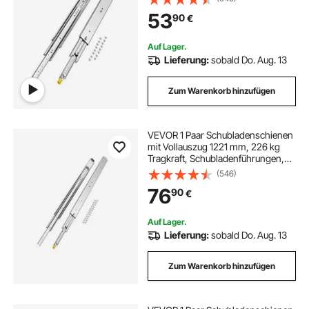
montierte Teleskopschienen, ideal
53
90
€
für Schränke, Industrieschubladen
Auf Lager.
Lieferung:
sobald Do. Aug. 13
Zum Warenkorb hinzufügen
VEVOR 1 Paar Schubladenschienen
mit Vollauszug 1221 mm, 226 kg
Tragkraft, Schubladenführungen,
Kugellager mit Sperre, seitlich
(546)
montierte Teleskopschienen für
76
90
€
Regale, Schränke,
Industrieschubladen
Auf Lager.
Lieferung:
sobald Do. Aug. 13
Zum Warenkorb hinzufügen