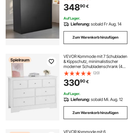
abschließbarer Schublade und
348
90
€
Lagerschrank für Kasse
Schönheitssalon Büro schwarz
Auf Lager.
Lieferung:
sobald Fr Aug. 14
Zum Warenkorb hinzufügen
VEVOR Kommode mit 7 Schubladen
Spielraum
& Kippschutz, minimalistischer
moderner Schubladenschrank (400
x 1199 x 813 mm) Organizer
(20)
Schubladenkommode für
330
90
€
Wohnzimmer Schlafzimmer
Eingangsbereich Flur (weiß)
Auf Lager.
Lieferung:
sobald Mi. Aug. 12
Zum Warenkorb hinzufügen
VEVOR Kommode mit 6