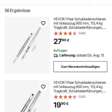
56
Ergebnisse
VEVOR 1 Paar Schubladenschienen
mit Vollauszug 900 mm, 113,4 kg
Tragkraft, Schubladenführungen,
Kugellager mit Sperre, seitlich
(546)
montierte Schubladenschienen,
27
90
€
ideal für Schränken,
Industrieschubladen
Auf Lager.
Lieferung:
sobald Do. Aug. 13
Zum Warenkorb hinzufügen
VEVOR 1 Paar Schubladenschienen
mit Vollauszug 600 mm, 113,4 kg
Tragkraft, Schubladenführungen,
Kugellager mit Sperre, seitlich
(546)
montierte Teleskopschienen, ideal
19
90
€
für Schränke, Industrieschubladen