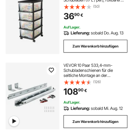
Schubladen-Container
(50)
Schubladenbox mit durchsichtigen
36
90
€
Behältern für Bürobedarf
Bastelräume Klassenzimmer
Auf Lager.
Lieferung:
sobald Do. Aug. 13
Zum Warenkorb hinzufügen
VEVOR 10 Paar 533,4-mm-
Schubladenschienen für die
seitliche Montage an der
Unterseite, vollständig
(126)
kugelgelagerte
108
90
€
Verlängerungsschiene aus Stahl,
Schrankschienen mit
Verriegelungsmechanismus 100
Auf Lager.
Pfund
Lieferung:
sobald Mi. Aug. 12
Zum Warenkorb hinzufügen