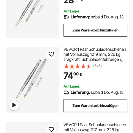
28
Verriegelung
Auf Lager.
küchen schubladen
schubladen küche
Lieferung:
sobald Do. Aug. 13
Zum Warenkorb hinzufügen
ausziehbare schublade für schrank
schrank aufbewahrung schubladen
VEVOR 1 Paar Schubladenschienen
mit Vollauszug 1219 mm, 226 kg
Tragkraft, Schubladenführungen,
Doppelverriegelungsdesign, seitlich
auszugsschiene schubladenschienen
(546)
montierte Teleskopschienen für
74
90
€
Regale, Schränke,
Industrieschubladen
Auf Lager.
Lieferung:
sobald Do. Aug. 13
Zum Warenkorb hinzufügen
VEVOR 1 Paar Schubladenschienen
mit Vollauszug 1117 mm, 226 kg