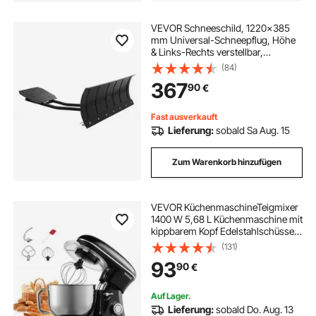
VEVOR Schneeschild, 1220x385
mm Universal-Schneepflug, Höhe
& Links-Rechts verstellbar,
Räumschild, Stahl-Schneeschieber,
(84)
3 Montageoptionen, zur
367
90
€
Schneeräumung, für die meisten
ATVs & UTVs
Fast ausverkauft
Lieferung:
sobald Sa Aug. 15
Zum Warenkorb hinzufügen
VEVOR KüchenmaschineTeigmixer
1400 W 5,68 L Küchenmaschine mit
kippbarem Kopf Edelstahlschüssel
Knethaken Schneebesen Schaber,
(131)
Haushalts-Küchenmaschine zum
93
90
€
Backen und Mixen, schwarz
Auf Lager.
Lieferung:
sobald Do. Aug. 13