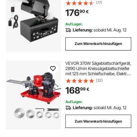
Fernbedienung zur
(77)
Schneeflockenherstellung,
176
90
€
Kunstschneemaschine für
Weihnachtsfeiern,
Hochzeitsbühneneffekte
Auf Lager.
Lieferung:
sobald Mi. Aug. 12
Zum Warenkorb hinzufügen
VEVOR 370W Sägeblattschärfgerät,
2890 U/min Kreissägeblattschleifer
mit 125 mm Schleifscheibe, Elektr.
Schärfmaschine mit Einstellwinkel
(32)
für 80-700 mm Sägeblätter,
168
99
€
Blattschärfer für Holzbearbeitung
Auf Lager.
Lieferung:
sobald Mi. Aug. 12
Zum Warenkorb hinzufügen