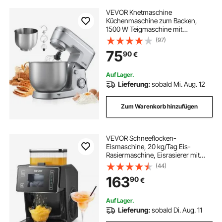
VEVOR Knetmaschine
Küchenmaschine zum Backen,
1500 W Teigmaschine mit
Edelstahlschüsseln (4,2 + 5,7 L) &
(97)
Knethaken & Rührbesen &
75
90
€
Schneebesen, 10-Gang einstellbare
kippbare Rührmaschine Standmixer
Auf Lager.
Lieferung:
sobald Mi. Aug. 12
Zum Warenkorb hinzufügen
VEVOR Schneeflocken-
Eismaschine, 20 kg/Tag Eis-
Rasiermaschine, Eisrasierer mit
Edelstahlklinge, elektrischer
(44)
Bingsu-Maschine mit 0,8 L Tank,
163
90
€
90-s-Schnellkühlung, für Zuhause
kleine Veranstaltung
Auf Lager.
Lieferung:
sobald Di. Aug. 11