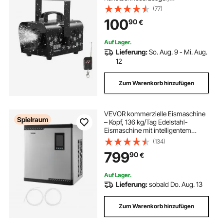
Schneeflockenmaschine,
(77)
Kunstschneeflockenmaschine für
100
90
€
den Innen- & Außenbereich für
Feiertage, DJ-Partys,
Weihnachtsdekoration
Auf Lager.
Lieferung:
So. Aug. 9 - Mi. Aug.
12
Zum Warenkorb hinzufügen
VEVOR kommerzielle Eismaschine
Spielraum
– Kopf, 136 kg/Tag Edelstahl-
Eismaschine mit intelligentem
Bedienfeld, Selbstreinigung,
(134)
einstellbarer Dicke, ideal für
799
90
€
Restaurant, Bar, Café, Hotel – Nur
Kopf
Auf Lager.
Lieferung:
sobald Do. Aug. 13
Zum Warenkorb hinzufügen