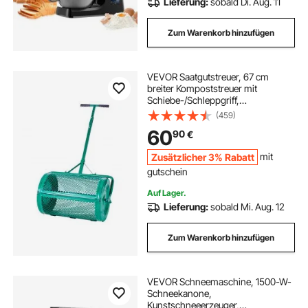
Lieferung:
sobald Di. Aug. 11
Zum Warenkorb hinzufügen
VEVOR Saatgutstreuer, 67 cm
breiter Kompoststreuer mit
Schiebe-/Schleppgriff,
Torfmoosstreuer 4 Höhen
(459)
verstellbar, Gartenstreuer für
60
90
€
Garten, robuster Grassamenstreuer
zum Pflanzen & Säen
Zusätzlicher 3% Rabatt
mit
gutschein
Auf Lager.
Lieferung:
sobald Mi. Aug. 12
Zum Warenkorb hinzufügen
VEVOR Schneemaschine, 1500-W-
Schneekanone,
Kunstschneeerzeuger,