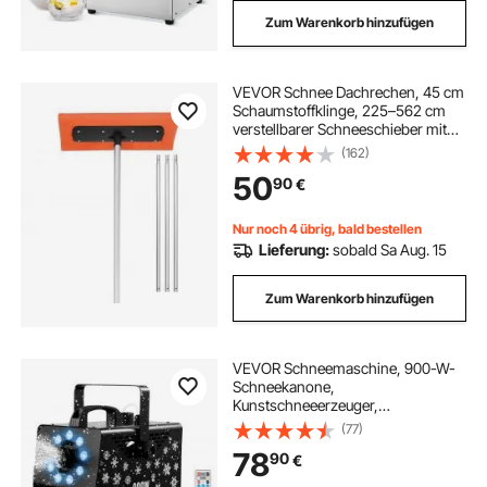
Zum Warenkorb hinzufügen
VEVOR Schnee Dachrechen, 45 cm
Schaumstoffklinge, 225–562 cm
verstellbarer Schneeschieber mit
rutschfestem Griff, leichtes
(162)
Schneeräumwerkzeug zum
50
90
€
Entfernen von Laub & Schnee vom
Dach
Nur noch 4 übrig, bald bestellen
Lieferung:
sobald Sa Aug. 15
Zum Warenkorb hinzufügen
VEVOR Schneemaschine, 900-W-
Schneekanone,
Kunstschneeerzeuger,
Schneeflockenmaschine,
(77)
Kunstschneeflockenmaschine für
78
90
€
den Innen- & Außenbereich für
Feiertage, DJ-Partys,