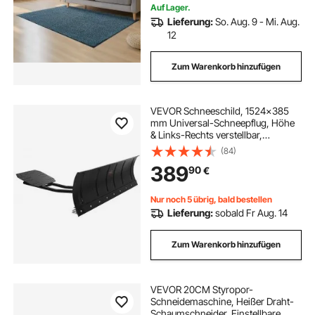
Auf Lager.
Lieferung:
So. Aug. 9 - Mi. Aug.
12
Zum Warenkorb hinzufügen
VEVOR Schneeschild, 1524x385
mm Universal-Schneepflug, Höhe
& Links-Rechts verstellbar,
Räumschild, Stahl-Schneeschieber,
(84)
3 Montageoptionen, zur
389
90
€
Schneeräumung, für die meisten
ATVs & UTVs
Nur noch 5 übrig, bald bestellen
Lieferung:
sobald Fr Aug. 14
Zum Warenkorb hinzufügen
VEVOR 20CM Styropor-
Schneidemaschine, Heißer Draht-
Schaumschneider, Einstellbare