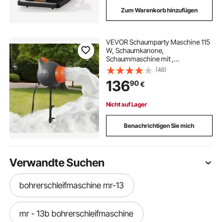
Zum Warenkorb hinzufügen
VEVOR Schaumparty Maschine 115
W, Schaumkanone,
Schaummaschine mit ,
Schaumstrahlmaschine,
(48)
Schaummacher für Garten, Pool,
136
90
€
Outdoor-Veranstaltungen,
Geburtstage, Feiern & Partys
Nicht auf Lager
Benachrichtigen Sie mich
Verwandte Suchen
bohrerschleifmaschine mr-13
mr - 13b bohrerschleifmaschine