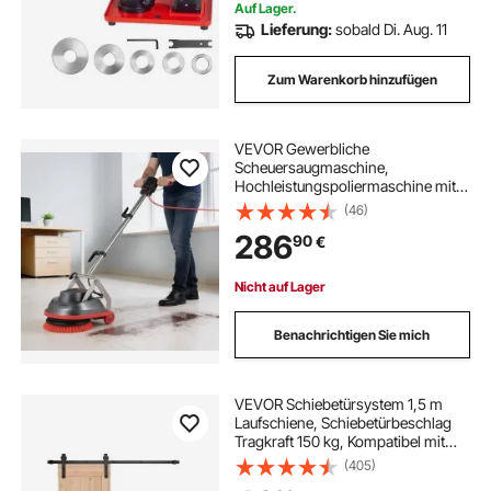
Auf Lager.
Lieferung:
sobald Di. Aug. 11
Zum Warenkorb hinzufügen
VEVOR Gewerbliche
Scheuersaugmaschine,
Hochleistungspoliermaschine mit 2
Rädern, Elektrische
(46)
Teppichpoliermaschine,
286
90
€
Bodenreinigungsmaschine max.
1900 U/min & 13 m Kabel & 3 Pads &
3 Bürsten
Nicht auf Lager
Benachrichtigen Sie mich
VEVOR Schiebetürsystem 1,5 m
Laufschiene, Schiebetürbeschlag
Tragkraft 150 kg, Kompatibel mit
762 mm max. Breite und 34,92 bis
(405)
44,45 mm Dicke, langlebige