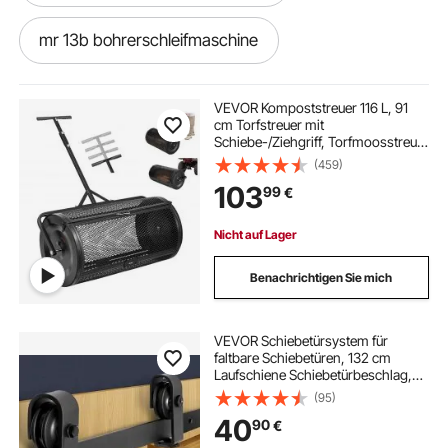
mr 13b bohrerschleifmaschine
bohrerschleifmaschinen
VEVOR Kompoststreuer 116 L, 91
cm Torfstreuer mit
Schiebe-/Ziehgriff, Torfmoosstreuer
bohrerschleifmaschine
4-Fach Höhenverstellbar,
(459)
Pulverbeschichtete Stahl-
103
99
€
Kompostrolle, Miststreuer zum
Pflanzen & Aussäen, Schwarz
Nicht auf Lager
Benachrichtigen Sie mich
VEVOR Schiebetürsystem für
faltbare Schiebetüren, 132 cm
Laufschiene Schiebetürbeschlag,
geeignet für zwei 61 cm große
(95)
Schrank-, Speisekammer- &
40
90
€
Wäschetüren (nicht im
Lieferumfang enthalten)