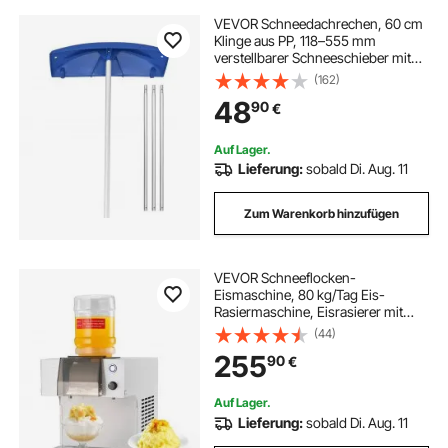
VEVOR Schneedachrechen, 60 cm
Klinge aus PP, 118–555 mm
verstellbarer Schneeschieber mit
Rädern, Schneeräumwerkzeug mit
(162)
rutschfestem Griff,
48
90
€
Hausdachrechen zum Entfernen
von Laub & Schnee
Auf Lager.
Lieferung:
sobald Di. Aug. 11
Zum Warenkorb hinzufügen
VEVOR Schneeflocken-
Eismaschine, 80 kg/Tag Eis-
Rasiermaschine, Eisrasierer mit
Edelstahlklinge, elektrischer
(44)
Bingsu-Maschine mit 1,8 L Tank,
255
90
€
90-s-Schnellkühlung, für Zuhause
kleine Veranstaltung
Auf Lager.
Lieferung:
sobald Di. Aug. 11