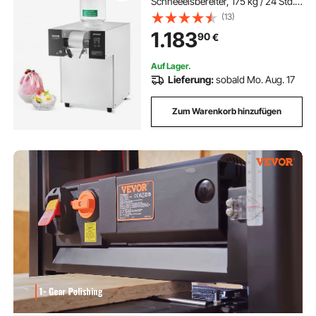
Schneeeisbereiter, 175 kg / 24 Std.
Schneeflocken-Eismaschine,
(13)
Eisrasierer elektrischer
1.183
90
€
Schneekegel-Maker mit
Flüssigkeitskühlsystem & Touch-
Screen
Auf Lager.
Lieferung:
sobald Mo. Aug. 17
Zum Warenkorb hinzufügen