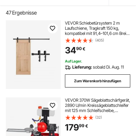
47
Ergebnisse
VEVOR Schiebetürsystem 2 m
Laufschiene, Tragkraft 150 kg,
kompatibel mit 91,4–101,6 cm Breite
& 3,5-4,5 cm Dicke, einzelne
(405)
Schiebetür im Scheunenstil,
34
90
€
Schiene & J-förmige Rolle, schwarz
Auf Lager.
Lieferung:
sobald Di. Aug. 11
Zum Warenkorb hinzufügen
VEVOR 370W Sägeblattschärfgerät,
2890 U/min Kreissägeblattschleifer
mit 125 mm Schleifscheibe,
Elektrische Schärfmaschine mit
(32)
Wassertank für 80-700 mm
179
99
€
Sägeblätter, Blattschärfer für
Holzbearbeitung