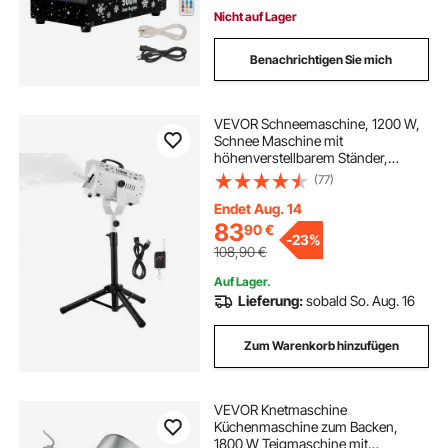
Weihnachtsdekoration
Nicht auf Lager
Benachrichtigen Sie mich
VEVOR Schneemaschine, 1200 W,
Schnee Maschine mit
höhenverstellbarem Ständer,
Schneeflockenmaschine mit
(77)
kabelloser Fernbedienung,
Kunstschneeerzeuger für
Endet Aug. 14
Weihnachtsfeiern,
83
90
€
-
23%
Hochzeitsbühneneffekte
108,90
€
Auf Lager.
Lieferung:
sobald So. Aug. 16
Zum Warenkorb hinzufügen
VEVOR Knetmaschine
Küchenmaschine zum Backen,
1800 W Teigmaschine mit