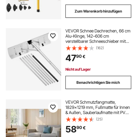
Zum Warenkorb hinzufügen
VEVOR Schnee Dachrechen, 66 cm
Alu-Klinge, 142–606 cm
verstellbarer Schneeschieber mit
Rädern, Schneeräumwerkzeug mit
(162)
rutschfestem Griff,
47
90
€
Hausdachrechen zum Entfernen
von Laub & Schnee
Nicht auf Lager
Benachrichtigen Sie mich
VEVOR Schmutzfangmatte,
1829x1219 mm, Fußmatte für Innen
& Außen, Sauberlaufmatte mit PVC-
Rückseite, Türmatte, waschbarer
(25)
Eingangsteppich für Flur,
58
90
€
Eingangsbereich, Küche, Balkon,
Schieferblau