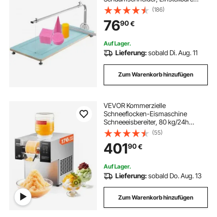
Temperatur, Schaum-
(186)
Schneidemaschine, Werkbank,
76
90
€
Arbeitstisch
Auf Lager.
Lieferung:
sobald Di. Aug. 11
Zum Warenkorb hinzufügen
VEVOR Kommerzielle
Schneeflocken-Eismaschine
Schneeeisbereiter, 80 kg/24h
Schneeflocken-Eismaschine,
(55)
Eisrasierer elektrischer
401
90
€
Schneekegel-Maker mit
Luftkühlsystem & Touch-Screen für
Bäckerei Café
Auf Lager.
Lieferung:
sobald Do. Aug. 13
Zum Warenkorb hinzufügen