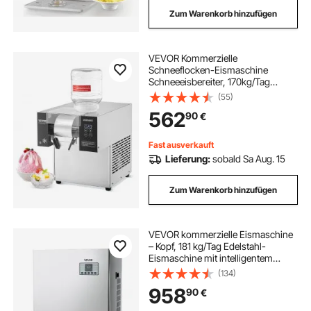
Zum Warenkorb hinzufügen
VEVOR Kommerzielle
Schneeflocken-Eismaschine
Schneeeisbereiter, 170kg/Tag
Schneeflocken-Eismaschine,
(55)
Edelstahl-Eisrasierer, elektrischer
562
90
€
Schneekegel-Maker,
Luftkühlsystem für Bäckerei Café
Fast ausverkauft
Lieferung:
sobald Sa Aug. 15
Zum Warenkorb hinzufügen
VEVOR kommerzielle Eismaschine
– Kopf, 181 kg/Tag Edelstahl-
Eismaschine mit intelligentem
Bedienfeld, Selbstreinigung,
(134)
einstellbarer Dicke, ideal für
958
90
€
Restaurant, Bar, Café, Hotel – Nur
Kopf