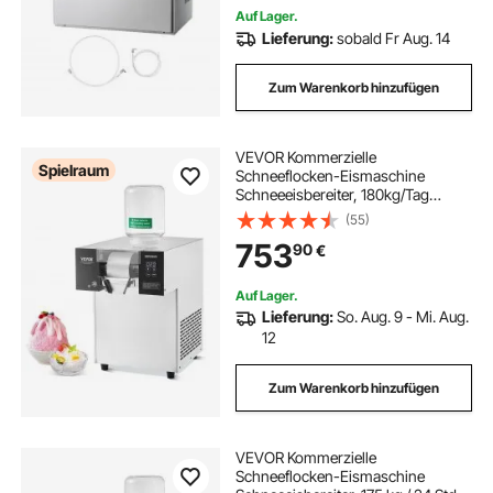
Auf Lager.
Lieferung:
sobald Fr Aug. 14
Zum Warenkorb hinzufügen
VEVOR Kommerzielle
Spielraum
Schneeflocken-Eismaschine
Schneeeisbereiter, 180kg/Tag
Schneeflocken-Eismaschine,
(55)
Edelstahl-Eisrasierer, elektrischer
753
90
€
Schneekegel-Maker,
Luftkühlsystem mit Touch-Screen
Auf Lager.
Lieferung:
So. Aug. 9 - Mi. Aug.
12
Zum Warenkorb hinzufügen
VEVOR Kommerzielle
Schneeflocken-Eismaschine