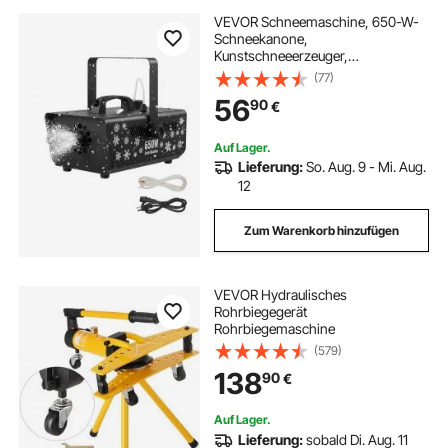
VEVOR Schneemaschine, 650-W-
Schneekanone,
Kunstschneeerzeuger,
Schneeflockenmaschine,
(77)
Kunstschneeflockenmaschine für
56
90
€
den Innen- & Außenbereich für
Feiertage, DJ-Partys,
Weihnachtsdekoration
Auf Lager.
Lieferung:
So. Aug. 9 - Mi. Aug.
12
Zum Warenkorb hinzufügen
VEVOR Hydraulisches
Rohrbiegegerät
Rohrbiegemaschine
(579)
138
90
€
Auf Lager.
Lieferung:
sobald Di. Aug. 11