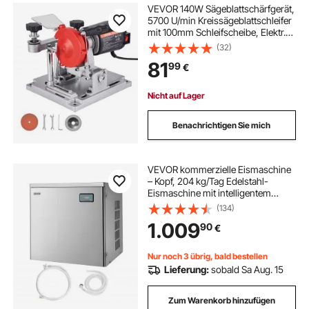
VEVOR 140W Sägeblattschärfgerät,
5700 U/min Kreissägeblattschleifer
mit 100mm Schleifscheibe, Elektr.
Schärfmaschine mit ±25°
(32)
Einstellwinkel für 90-400mm
81
99
€
Sägeblätter, Blattschärfer für
Holzbearbeitung
Nicht auf Lager
Benachrichtigen Sie mich
VEVOR kommerzielle Eismaschine
– Kopf, 204 kg/Tag Edelstahl-
Eismaschine mit intelligentem
Bedienfeld, Selbstreinigung,
(134)
einstellbarer Dicke, ideal für
1.009
90
€
Restaurant, Bar, Café, Hotel – Nur
Kopf
Nur noch 3 übrig, bald bestellen
Lieferung:
sobald Sa Aug. 15
Zum Warenkorb hinzufügen