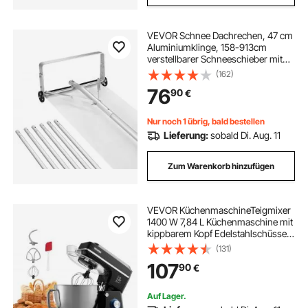
VEVOR Schnee Dachrechen, 47 cm
Aluminiumklinge, 158-913cm
verstellbarer Schneeschieber mit
Rädern & Gleitschiene, Dachräumer,
(162)
Schneeräumwerkzeug zum
76
90
€
Entfernen von Laub & Schnee auf
Hausdächern
Nur noch 1 übrig, bald bestellen
Lieferung:
sobald Di. Aug. 11
Zum Warenkorb hinzufügen
VEVOR KüchenmaschineTeigmixer
1400 W 7,84 L Küchenmaschine mit
kippbarem Kopf Edelstahlschüssel
Knethaken Schneebesen Schaber,
(131)
Haushalts-Küchenmaschine zum
107
90
€
Backen und Mixen, schwarz
Auf Lager.