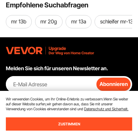
Empfohlene Suchabfragen
mr 13b
mr 20g
mr 13a
schleifer mr-13b
Melden Sie sich für unseren Newsletter an.
E-Mail Adresse
Abonnieren
Durch Klicken auf die Schaltfläche
abonnieren
stimmen Sie unseren
Wir verwenden Cookies, um Ihr Online-Erlebnis zu verbessern.Wenn Sie weiter
Datenschutz- und Cookie-Richtlinien
zu.
auf dieser Website surfen,wir gehen davon aus, dass Sie mit unserer
Verwendung von Cookies einverstanden sind und
Datenschutz und Sicherheit.
ZUSTIMMEN
Kundenservice