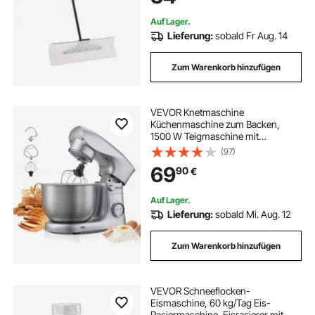
Einfahrt im Garten
Auf Lager.
Lieferung:
sobald Fr Aug. 14
Zum Warenkorb hinzufügen
VEVOR Knetmaschine
Küchenmaschine zum Backen,
1500 W Teigmaschine mit
Edelstahlschüssel (4,2 L) &
(97)
Knethaken & Rührbesen &
69
90
€
Schneebesen, 10-Gang einstellbare
kippbare Rührmaschine Standmixer
Auf Lager.
Lieferung:
sobald Mi. Aug. 12
Zum Warenkorb hinzufügen
VEVOR Schneeflocken-
Eismaschine, 60 kg/Tag Eis-
Rasiermaschine, Eisrasierer mit