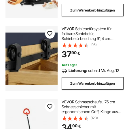
Zum Warenkorb hinzufügen
VEVOR Schiebetürsystem für
faltbare Schiebetür,
Schiebetürbeschlag 91,4 cm
Laufschiene, geeignet für zwei 40,6
(95)
cm große Schrank-,
37
90
€
Speisekammer- & Wäschetüren
(nicht im Lieferumfang enthalten)
Auf Lager.
Lieferung:
sobald Mi. Aug. 12
Zum Warenkorb hinzufügen
VEVOR Schneeschaufel, 76 cm
Schneeschieber mit
ergonomischem Griff, Klinge aus
HDPE-Kunststoff, Schneeräumer,
(123)
Schneepflug, tragbares
34
90
€
Schneeräumwerkzeug für die