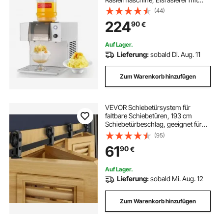
Edelstahlklinge, elektrischer
(44)
Bingsu-Maschine mit 1,8 L Tank,
224
90
€
90-s-Schnellkühlung, für Zuhause
kleine Veranstaltung
Auf Lager.
Lieferung:
sobald Di. Aug. 11
Zum Warenkorb hinzufügen
VEVOR Schiebetürsystem für
faltbare Schiebetüren, 193 cm
Schiebetürbeschlag, geeignet für
vier 45,7 cm große Schrank-,
(95)
Speisekammer- & Wäschetüren
61
90
€
(nicht im Lieferumfang enthalten)
Auf Lager.
Lieferung:
sobald Mi. Aug. 12
Zum Warenkorb hinzufügen