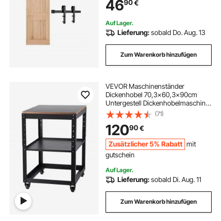
46
90
€
Schiene & J-förmige Rolle, Schwarz
Auf Lager.
Lieferung:
sobald Do. Aug. 13
Zum Warenkorb hinzufügen
VEVOR Maschinenständer
Dickenhobel 70,3×60,3×90cm
Untergestell Dickenhobelmaschine
Stahl & MDF Max. Belastbarkeit
(71)
45kg Maschinentisch
120
90
€
höhenverstellbar Kompitable mit
meisten Hobelmaschinen Sägen
Zusätzlicher 5% Rabatt
mit
gutschein
Auf Lager.
Lieferung:
sobald Di. Aug. 11
Zum Warenkorb hinzufügen