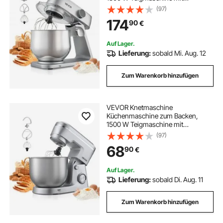
Edelstahlschüsseln (7,4 L) &
(97)
Knethaken & Rührbesen &
174
90
€
Schneebesen, 10-Gang einstellbare
kippbare Rührmaschine Standmixer
Auf Lager.
Lieferung:
sobald Mi. Aug. 12
Zum Warenkorb hinzufügen
VEVOR Knetmaschine
Küchenmaschine zum Backen,
1500 W Teigmaschine mit
Edelstahlschüssel (5,7 L) &
(97)
Knethaken & Rührbesen &
68
90
€
Schneebesen, 10-Gang einstellbare
kippbare Rührmaschine Standmixer
Auf Lager.
Lieferung:
sobald Di. Aug. 11
Zum Warenkorb hinzufügen