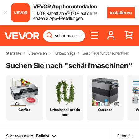
VEVOR App herunterladen
installieren
5
,00
€
Rabatt ab
99
,00
€
auf deine
ersten 3 App-Bestellungen.
Startseite
Eisenwaren
Türbeschläge
Beschläge für Scheunentüren
Suchen Sie nach "
schärfmaschinen
"
Geräte
Urlaubsdekoratio
Outdoor
W
nen
Sortieren nach:
Beliebt
Filter