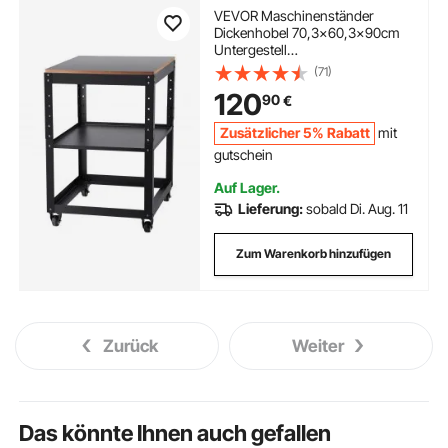
VEVOR Maschinenständer
Dickenhobel 70,3×60,3×90cm
Untergestell
Dickenhobelmaschine Stahl &
(71)
MDF Max. Belastbarkeit 45kg
120
90
€
Maschinentisch
höhenverstellbar Kompitable mit
Zusätzlicher 5% Rabatt
mit
meisten Hobelmaschinen Sägen
gutschein
Auf Lager.
Lieferung:
sobald Di. Aug. 11
Zum Warenkorb hinzufügen
Zurück
Weiter
Das könnte Ihnen auch gefallen