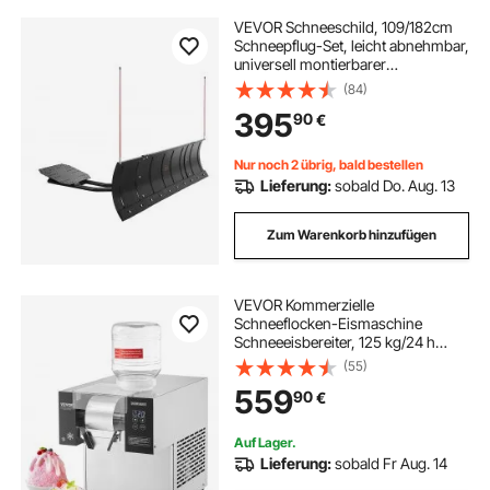
VEVOR Schneeschild, 109/182cm
Schneepflug-Set, leicht abnehmbar,
universell montierbarer
Schneeschieber mit
(84)
Gummiklappen, Stahlklinge,
395
90
€
Räumschild kompatibel mit den
meisten UTVs & ATVs
Nur noch 2 übrig, bald bestellen
Lieferung:
sobald Do. Aug. 13
Zum Warenkorb hinzufügen
VEVOR Kommerzielle
Schneeflocken-Eismaschine
Schneeeisbereiter, 125 kg/24 h
Schneeflocken-Eismaschine,
(55)
Edelstahl-Eisrasierer, elektrischer
559
90
€
Schneekegel-Maker mit
Luftkühlsystem & Touch-Screen
Auf Lager.
Lieferung:
sobald Fr Aug. 14