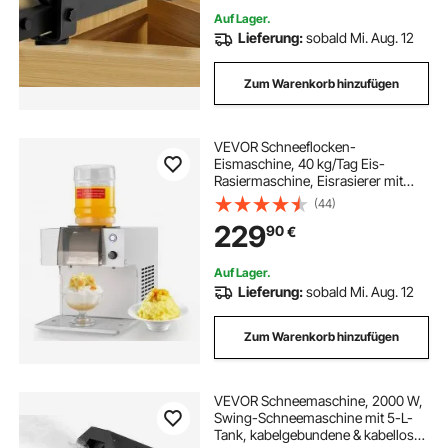
Auf Lager.
Lieferung:
sobald Mi. Aug. 12
Zum Warenkorb hinzufügen
VEVOR Schneeflocken-
Eismaschine, 40 kg/Tag Eis-
Rasiermaschine, Eisrasierer mit
Edelstahlklinge, elektrischer
(44)
Bingsu-Maschine mit 1,8 L Tank,
229
90
€
90-s-Schnellkühlung, für Zuhause
kleine Veranstaltung
Auf Lager.
Lieferung:
sobald Mi. Aug. 12
Zum Warenkorb hinzufügen
VEVOR Schneemaschine, 2000 W,
Swing-Schneemaschine mit 5-L-
Tank, kabelgebundene & kabellose