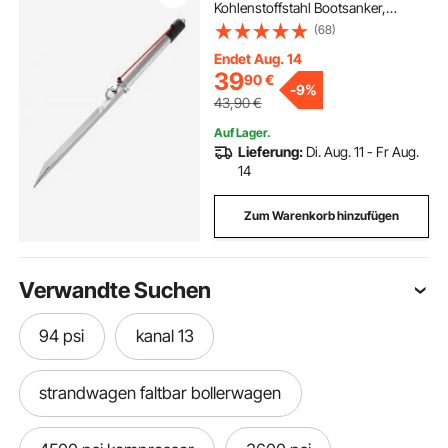
Kohlenstoffstahl Bootsanker,
Flachwasser-Strandanker, zur
(68)
Sicherung von Jetskis, PWCs,
Pontonkajaks an Stränden und
Endet Aug. 14
Sandbänken
39
90
€
-
9%
43,90
€
Auf Lager.
Lieferung:
Di. Aug. 11 - Fr Aug.
14
Zum Warenkorb hinzufügen
Verwandte Suchen
94 psi
kanal 13
strandwagen faltbar bollerwagen