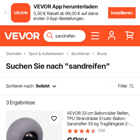
VEVOR App herunterladen
installieren
5
,00
€
Rabatt ab
99
,00
€
auf deine
ersten 3 App-Bestellungen.
Startseite
Sport & Außenbereich
Bootfahren
Boote
Suchen Sie nach "
sandreifen
"
Sortieren nach:
Beliebt
Filter
3
Ergebnisse
VEVOR 33 cm Ballonräder Reifen,
TPU Strandräder Ersatz-Ballon-
Sandreifen 55 kg Tragfähigkeit 2-3
PSI Niederdruck, für Kajakwagen
(113)
Kanuwagen Strandwagen
90
€
Gartenwagen Angelwagen – 2