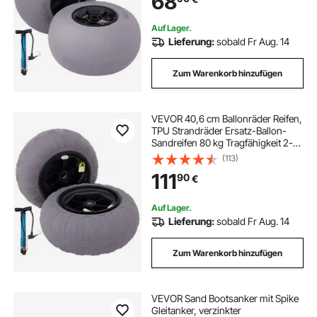
68
Stück
Auf Lager.
Lieferung:
sobald Fr Aug. 14
Zum Warenkorb hinzufügen
VEVOR 40,6 cm Ballonräder Reifen,
TPU Strandräder Ersatz-Ballon-
Sandreifen 80 kg Tragfähigkeit 2-3
PSI Niederdruck, für Kajakwagen
(113)
Kanuwagen Strandwagen
111
90
€
Gartenwagen Angelwagen – 2
Stück
Auf Lager.
Lieferung:
sobald Fr Aug. 14
Zum Warenkorb hinzufügen
VEVOR Sand Bootsanker mit Spike
Gleitanker, verzinkter