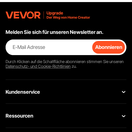
Melden Sie sich für unseren Newsletter an.
E-Mail Adresse
Abonnieren
Durch Klicken auf die Schaltfläche
abonnieren
stimmen Sie unseren
Datenschutz- und Cookie-Richtlinien
zu.
Kundenservice
Kontaktieren Sie uns
Ressourcen
Rückgaben & Ersatz
Mitgliederprogramm
Ihre Bestellungen