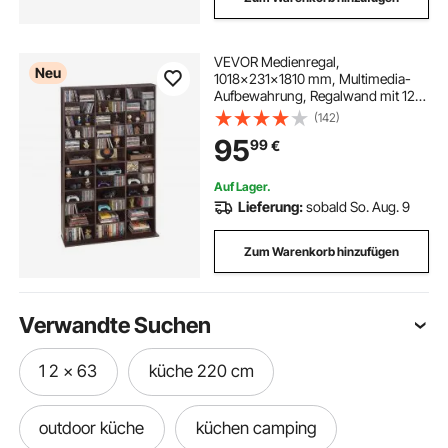
VEVOR Medienregal,
Neu
1018x231x1810 mm, Multimedia-
Aufbewahrung, Regalwand mit 12
Regalebenen 36 Fächer für CDs,
(142)
DVDs, Bücher & Spiele, CD-Regal
95
99
€
für Wohnzimmer, Homeoffice,
Aufnahmeraum
Auf Lager.
Lieferung:
sobald So. Aug. 9
Zum Warenkorb hinzufügen
Verwandte Suchen
1 2 x 63
küche 220 cm
outdoor küche
küchen camping