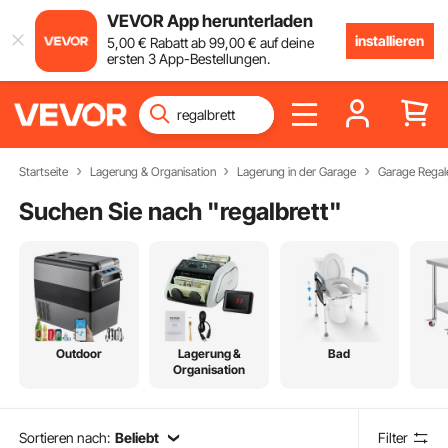
VEVOR App herunterladen
installieren
5
,00
€
Rabatt ab
99
,00
€
auf deine
ersten 3 App-Bestellungen.
Startseite
Lagerung & Organisation
Lagerung in der Garage
Garage Regal
Suchen Sie nach "
regalbrett
"
Outdoor
Lagerung &
Bad
Organisation
Sortieren nach:
Beliebt
Filter