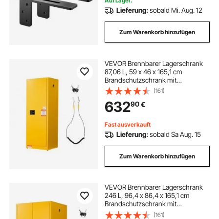
Auf Lager.
Lieferung:
sobald Mi. Aug. 12
Zum Warenkorb hinzufügen
VEVOR Brennbarer Lagerschrank
87,06 L, 59 x 46 x 165,1 cm
Brandschutzschrank mit
Verstellbarem Regal, Kaltgewalzter
(161)
und Verzinkter Stahl-
632
90
€
Brandschutzschrank, für
Gewerbliche, Industrielle Nutzung,
Gelb
Fast ausverkauft
Lieferung:
sobald Sa Aug. 15
Zum Warenkorb hinzufügen
VEVOR Brennbarer Lagerschrank
246 L, 96,4 x 86,4 x 165,1 cm
Brandschutzschrank mit
Verstellbarem Regal, Kaltgewalzter
(161)