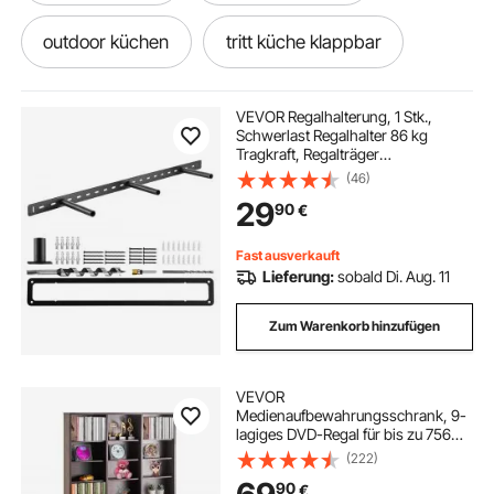
outdoor küchen
tritt küche klappbar
kuchen maschine
camping kuchen
VEVOR Regalhalterung, 1 Stk.,
Schwerlast Regalhalter 86 kg
Tragkraft, Regalträger
outdoor küche selbst
863,6x157,4x38,1 mm, für
(46)
versteckte Regale, unsichtbare
29
90
€
Halterung für schwebende Regale
zur Wandmontage
campingküchen outdoor küche
Fast ausverkauft
Lieferung:
sobald Di. Aug. 11
outdoor küch
außenküche outdoor küche
Zum Warenkorb hinzufügen
maschine für kuchen
küche für camping
VEVOR
Medienaufbewahrungsschrank, 9-
camping küche
lagiges DVD-Regal für bis zu 756
CDs, verstellbare CD-Regale mit 27
(222)
Fächern, schützt und organisiert
90
€
Musik-, Film-, Videospiel- oder