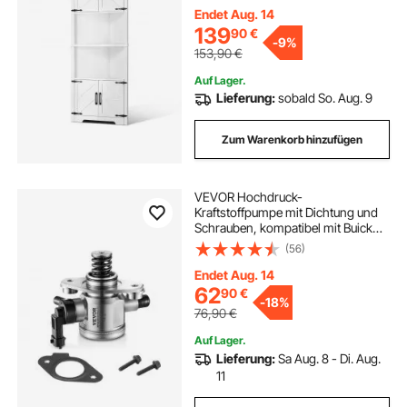
Regalen, freistehender
Endet Aug. 14
Küchenschrank für Wohnzimmer
139
90
€
-
9%
Waschküche, weiß
153,90
€
Auf Lager.
Lieferung:
sobald So. Aug. 9
Zum Warenkorb hinzufügen
VEVOR Hochdruck-
Kraftstoffpumpe mit Dichtung und
Schrauben, kompatibel mit Buick
LaCrosse, Regal, Verano, Chevrolet
(56)
Captiva Sport, Equinox, Impala,
Malibu, GMC Terrain 2010–2017 L4
Endet Aug. 14
2,4 l, Edelstahl
62
90
€
-
18%
76,90
€
Auf Lager.
Lieferung:
Sa Aug. 8 - Di. Aug.
11