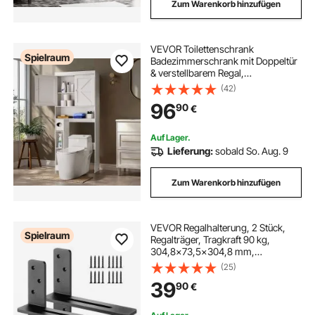
Zum Warenkorb hinzufügen
VEVOR Toilettenschrank
Spielraum
Badezimmerschrank mit Doppeltür
& verstellbarem Regal,
platzsparender 3-stöckiger
(42)
Badschrank über der Toilette mit
96
90
€
offenem Regal, 1713x815x195 mm
Aufbewahrungsschrank Weiß
Auf Lager.
Lieferung:
sobald So. Aug. 9
Zum Warenkorb hinzufügen
VEVOR Regalhalterung, 2 Stück,
Spielraum
Regalträger, Tragkraft 90 kg,
304,8x73,5x304,8 mm,
Schwerlast Regalhalter aus Stahl für
(25)
Regale, schwimmende
39
90
€
Halterungsbeschläge für
Arbeitsplatten mit Schrauben