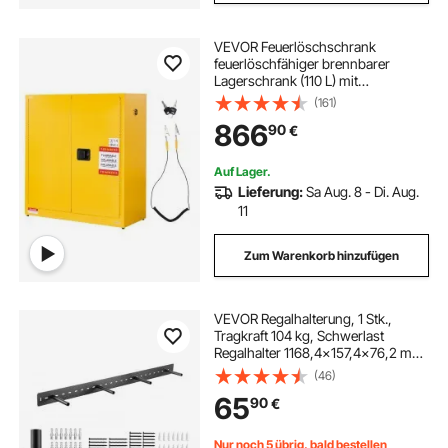
VEVOR Feuerlöschschrank
feuerlöschfähiger brennbarer
Lagerschrank (110 L) mit
verstellbarem Regal,
(161)
Feuerlöschschränke aus
866
90
€
kaltgewalztem & verzinktem Stahl,
Gelb Schutzschrank
Gefahrstoffschrank
Auf Lager.
Lieferung:
Sa Aug. 8 - Di. Aug.
11
Zum Warenkorb hinzufügen
VEVOR Regalhalterung, 1 Stk.,
Tragkraft 104 kg, Schwerlast
Regalhalter 1168,4x157,4x76,2 mm,
Regalträger für versteckte Regale,
(46)
unsichtbare Halterung für
65
90
€
schwebende Regale zur
Wandmontage
Nur noch 5 übrig, bald bestellen