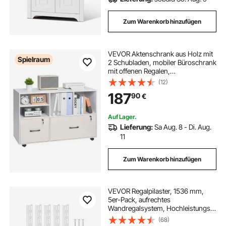
Zum Warenkorb hinzufügen
VEVOR Aktenschrank aus Holz mit
Spielraum
2 Schubladen, mobiler Büroschrank
mit offenen Regalen,
abschließbarer seitlicher
(12)
Rollaktenschrank mit verstellbaren
187
90
€
Regalen, Druckerständer für Schule
Büro, weiß
Auf Lager.
Lieferung:
Sa Aug. 8 - Di. Aug.
11
Zum Warenkorb hinzufügen
VEVOR Regalpilaster, 1536 mm,
5er-Pack, aufrechtes
Wandregalsystem, Hochleistungs-
Stützsystem mit zwei Schlitzen, 25
(68)
Schrauben, geeignet für die