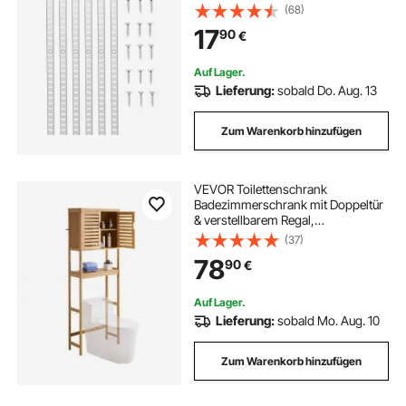
Standards mit 24 Schrauben,
(68)
geeignet für Wandregalsystem,
17
90
€
Schrankorganisation
Auf Lager.
Lieferung:
sobald Do. Aug. 13
Zum Warenkorb hinzufügen
VEVOR Toilettenschrank
Badezimmerschrank mit Doppeltür
& verstellbarem Regal,
platzsparender 3-stöckiger
(37)
Badschrank über der Toilette mit
78
90
€
offenem Regal, 65x27x175 cm
Aufbewahrungsschrank Natur
Auf Lager.
Lieferung:
sobald Mo. Aug. 10
Zum Warenkorb hinzufügen