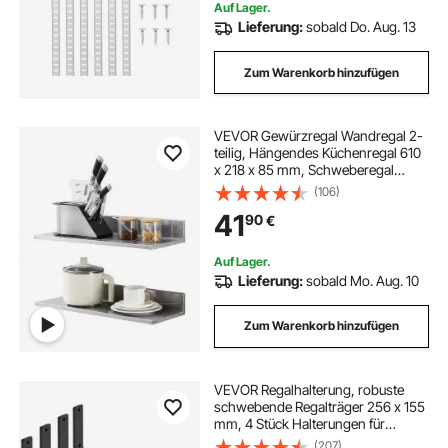
Auf Lager.
Lieferung:
sobald Do. Aug. 13
Zum Warenkorb hinzufügen
VEVOR Gewürzregal Wandregal 2-
teilig, Hängendes Küchenregal 610
x 218 x 85 mm, Schweberegal
Edelstahl 20 kg Belastbar,
(106)
Regalbrett Wandboard Gewürzregal
41
90
€
Geeignet für Küchen, Restaurants,
Hotels usw.
Auf Lager.
Lieferung:
sobald Mo. Aug. 10
Zum Warenkorb hinzufügen
VEVOR Regalhalterung, robuste
schwebende Regalträger 256 x 155
mm, 4 Stück Halterungen für
Regale, 5 mm dicke mattschwarze
(207)