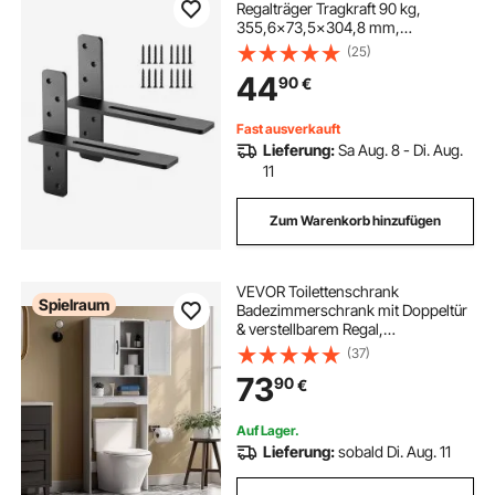
Regalträger Tragkraft 90 kg,
355,6x73,5x304,8 mm,
Schwerlast Regalhalter aus Stahl für
(25)
Regale, schwimmende
44
90
€
Halterungsbeschläge für
Arbeitsplatten mit Schrauben
Fast ausverkauft
Lieferung:
Sa Aug. 8 - Di. Aug.
11
Zum Warenkorb hinzufügen
VEVOR Toilettenschrank
Spielraum
Badezimmerschrank mit Doppeltür
& verstellbarem Regal,
platzsparender 3-stöckiger
(37)
Badschrank über der Toilette mit
73
90
€
offenem Regal, 600x210x1651 mm
Aufbewahrungsschrank Weiß
Auf Lager.
Lieferung:
sobald Di. Aug. 11