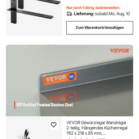
Arbeitsplatten mit Schrauben
Nur noch 1 übrig, bald bestellen
Lieferung:
sobald Mo. Aug. 10
Zum Warenkorb hinzufügen
VEVOR Gewürzregal Wandregal
2-teilig, Hängendes Küchenregal
762 x 218 x 85 mm,
Schweberegal Edelstahl 20 kg