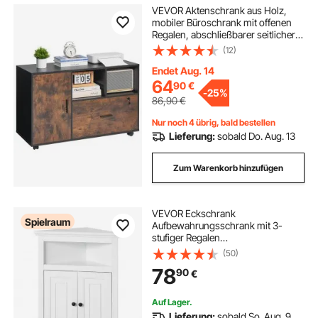
VEVOR Aktenschrank aus Holz,
mobiler Büroschrank mit offenen
Regalen, abschließbarer seitlicher
Rollaktenschrank mit verstellbaren
(12)
Regalen, Druckerständer für
Zuhause Schule, rustikales Braun
Endet Aug. 14
64
90
€
-
25%
86,90
€
Nur noch 4 übrig, bald bestellen
Lieferung:
sobald Do. Aug. 13
Zum Warenkorb hinzufügen
VEVOR Eckschrank
Spielraum
Aufbewahrungsschrank mit 3-
stufiger Regalen
Mehrzweckschrank (845 mm
(50)
Hohe) mit 2 Holztüren und
78
90
€
verstellbaren Regalen,
freistehender Küchenschrank für
Wohnzimmer Waschküche, weiß
Auf Lager.
Lieferung:
sobald So. Aug. 9