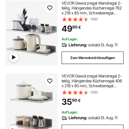
VEVOR Gewürzregal Wandregal 2-
teilig, Hängendes Küchenregal 762
x 218 x 85 mm, Schweberegal
Edelstahl 20 kg Belastbar,
(106)
Regalbrett Wandboard Gewürzregal
49
90
€
Geeignet für Küchen, Restaurants,
Hotels usw.
Auf Lager.
Lieferung:
sobald Di. Aug. 11
Zum Warenkorb hinzufügen
VEVOR Gewürzregal Wandregal 2-
teilig, Hängendes Küchenregal 406
x 218 x 85 mm, Schweberegal
Edelstahl 20 kg Belastbar,
(106)
Regalbrett Wandboard Gewürzregal
35
90
€
Geeignet für Küchen, Restaurants,
Hotels usw.
Auf Lager.
Lieferung:
sobald Di. Aug. 11