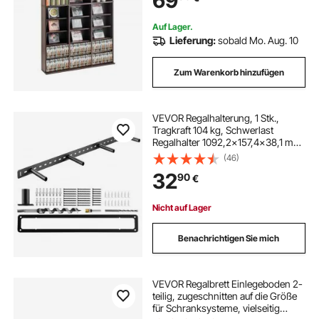
69
Erinnerungssammlungen,
Espresso
Auf Lager.
Lieferung:
sobald Mo. Aug. 10
Zum Warenkorb hinzufügen
VEVOR Regalhalterung, 1 Stk.,
Tragkraft 104 kg, Schwerlast
Regalhalter 1092,2x157,4x38,1 mm,
Regalträger für versteckte Regale,
(46)
unsichtbare Halterung für
32
90
€
schwebende Regale zur
Wandmontage
Nicht auf Lager
Benachrichtigen Sie mich
VEVOR Regalbrett Einlegeboden 2-
teilig, zugeschnitten auf die Größe
für Schranksysteme, vielseitig