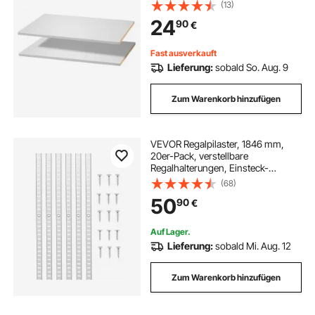
einsetzbares Kleiderschrankbrett
(13)
für Schränke, Vitrinen
24
90
€
Holzschrankregalplatte Weiß
Fast ausverkauft
Lieferung:
sobald So. Aug. 9
Zum Warenkorb hinzufügen
VEVOR Regalpilaster, 1846 mm,
20er-Pack, verstellbare
Regalhalterungen, Einsteck-
Pilasterleisten-Standards mit 140
(68)
Schrauben, geeignet für
50
90
€
Wandregalsystem,
Schrankorganisation
Auf Lager.
Lieferung:
sobald Mi. Aug. 12
Zum Warenkorb hinzufügen