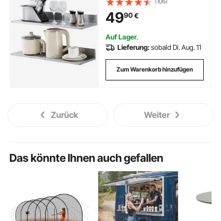
(106)
Belastbar, Regalbrett Wandboard
49
90
€
Gewürzregal Geeignet für
Küchen, Restaurants, Hotels usw.
Auf Lager.
Lieferung:
sobald Di. Aug. 11
Zum Warenkorb hinzufügen
Zurück
Weiter
Das könnte Ihnen auch gefallen