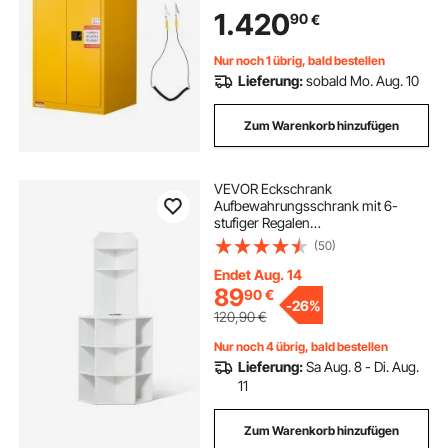
und Verzinkter Stahl-
1.420
90
€
Brandschutzschrank, für
Gewerbliche, Industrielle Nutzung
Nur noch 1 übrig, bald bestellen
Lieferung:
sobald Mo. Aug. 10
Zum Warenkorb hinzufügen
VEVOR Eckschrank
Aufbewahrungsschrank mit 6-
stufiger Regalen
Mehrzweckschrank (1626 mm
(50)
Hohe) mit USB-Anschlüssen und
Steckdosen und verstellbaren
Endet Aug. 14
Regalen, Küchenschrank für
89
90
€
-
26%
Wohnzimmer Waschküche
120,90
€
Nur noch 4 übrig, bald bestellen
Lieferung:
Sa Aug. 8 - Di. Aug.
11
Zum Warenkorb hinzufügen