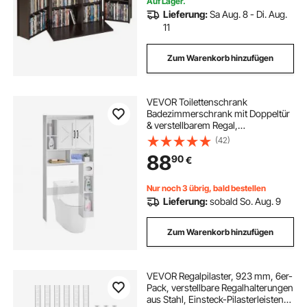
Auf Lager.
Lieferung:
Sa Aug. 8 - Di. Aug.
11
Zum Warenkorb hinzufügen
VEVOR Toilettenschrank
Badezimmerschrank mit Doppeltür
& verstellbarem Regal,
platzsparender 4-stöckiger
(42)
Badschrank über der Toilette mit
88
90
€
offenem Regal, 1680x785x195 mm
Aufbewahrungsschrank weiß
Nur noch 3 übrig, bald bestellen
Lieferung:
sobald So. Aug. 9
Zum Warenkorb hinzufügen
VEVOR Regalpilaster, 923 mm, 6er-
Pack, verstellbare Regalhalterungen
aus Stahl, Einsteck-Pilasterleisten-