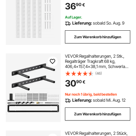
36
90
€
Organisation von Schränken und
Schränken, Silber
Auf Lager.
Lieferung:
sobald So. Aug. 9
Zum Warenkorb hinzufügen
VEVOR Regalhalterungen, 2 Stk.,
Regalträger Tragkraft 68 kg,
406,4x157,4x38,1 mm, Schwerlast
Regalhalter für versteckte Regale,
(46)
unsichtbare Halterung für
30
90
€
schwebende Regale zur
Wandmontage
Nur noch 1 übrig, bald bestellen
Lieferung:
sobald Mi. Aug. 12
Zum Warenkorb hinzufügen
VEVOR Regalhalterungen, 2 Stück,