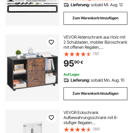
Lieferung:
sobald Mi. Aug. 12
Zum Warenkorb hinzufügen
VEVOR Aktenschrank aus Holz mit
2 Schubladen, mobiler Büroschrank
mit offenen Regalen,
abschließbarer seitlicher
(12)
Rollaktenschrank mit verstellbaren
95
90
€
Regalen, Druckerständer für Schule
Büro Schwarz
Auf Lager.
Lieferung:
sobald Mo. Aug. 10
Zum Warenkorb hinzufügen
VEVOR Eckschrank
Aufbewahrungsschrank mit 6-
stufiger Regalen
Mehrzweckschrank (171 cm Hohe)
(50)
mit 4 Holztüren und verstellbaren