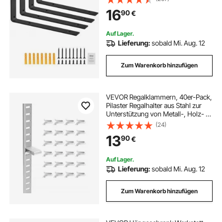
L-Regalhalter, Regalhalterungen aus
16
90
€
Stahl mit 72,6 kg Tragkraft
Auf Lager.
Lieferung:
sobald Mi. Aug. 12
Zum Warenkorb hinzufügen
VEVOR Regalklammern, 40er-Pack,
Pilaster Regalhalter aus Stahl zur
Unterstützung von Metall-, Holz- &
Glasregalen, kompatibel mit
(24)
Schränken, Bücherregalen,
13
90
€
Schuhregalen, Silber
Auf Lager.
Lieferung:
sobald Mi. Aug. 12
Zum Warenkorb hinzufügen