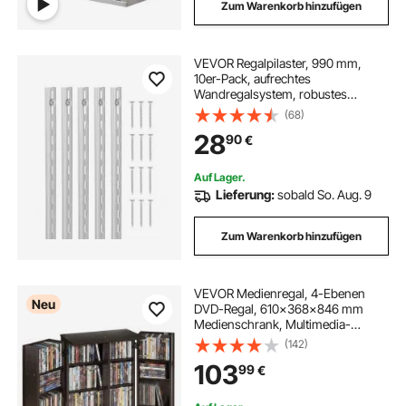
Zum Warenkorb hinzufügen
VEVOR Regalpilaster, 990 mm,
10er-Pack, aufrechtes
Wandregalsystem, robustes
Stützsystem mit Einzelschlitz-
(68)
Regalschienen, 40 Schrauben,
28
90
€
geeignet für die Organisation von
Schränken, silber
Auf Lager.
Lieferung:
sobald So. Aug. 9
Zum Warenkorb hinzufügen
VEVOR Medienregal, 4-Ebenen
Neu
DVD-Regal, 610x368x846 mm
Medienschrank, Multimedia-
Aufbewahrung für CDs, DVDs,
(142)
Bücher, Spiele, CD-Regal für
103
99
€
Wohnzimmer, Homeoffice,
Aufnahmeraum, Braun