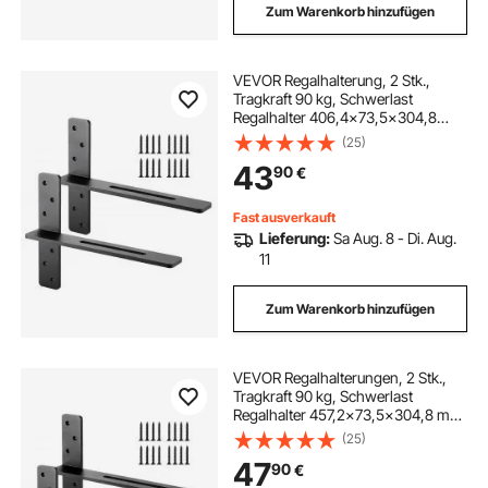
Zum Warenkorb hinzufügen
VEVOR Regalhalterung, 2 Stk.,
Tragkraft 90 kg, Schwerlast
Regalhalter 406,4x73,5x304,8
mm, Regalträger aus Stahl für
(25)
Regale, schwimmende
43
90
€
Halterungsbeschläge für
Arbeitsplatten mit Schrauben
Fast ausverkauft
Lieferung:
Sa Aug. 8 - Di. Aug.
11
Zum Warenkorb hinzufügen
VEVOR Regalhalterungen, 2 Stk.,
Tragkraft 90 kg, Schwerlast
Regalhalter 457,2x73,5x304,8 mm,
Regalträger aus Stahl für Regale,
(25)
schwimmende
47
90
€
Halterungsbeschläge für