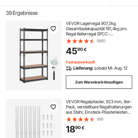
39
Ergebnisse
VEVOR Lagerregal 907,2kg
Gesamtladekapazität 181,4kg pro
Regal Kellerregal SPCC-
Kohlenstoffstahl + MDF-Platten
(885)
Steckregal 75x30x152cm
45
90
€
Werkstattregal Schwerlastregal
Kellerregal Regal Verstellbar
Fast ausverkauft
Lieferung:
sobald Mi. Aug. 12
Zum Warenkorb hinzufügen
VEVOR Regalpilaster, 923 mm, 8er-
Pack, verstellbare Regalhalterungen
aus Stahl, Einsteck-Pilasterleisten-
Standards mit 32 Schrauben,
(68)
geeignet für Wandregalsystem,
18
90
€
Schrankorganisation