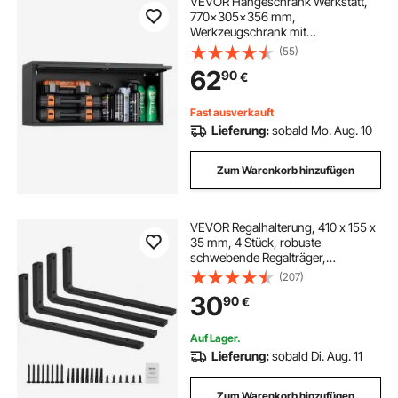
VEVOR Hängeschrank Werkstatt,
770x305x356 mm,
Werkzeugschrank mit
hochklappbarer Tür, 54 kg Tragkraft
(55)
pro Regal, Wandhängeschrank,
62
90
€
geeignet für Garage, Keller, Küche,
Lager, Montage erforderlich
Fast ausverkauft
Lieferung:
sobald Mo. Aug. 10
Zum Warenkorb hinzufügen
VEVOR Regalhalterung, 410 x 155 x
35 mm, 4 Stück, robuste
schwebende Regalträger,
Halterungen für Regale, 10 mm
(207)
dicke mattschwarze L-
30
90
€
Regalhalterung, Regalhalter aus
Stahl mit 72,6 kg Tragkraft
Auf Lager.
Lieferung:
sobald Di. Aug. 11
Zum Warenkorb hinzufügen