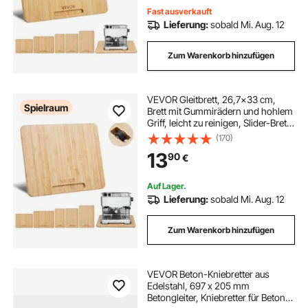
Fast ausverkauft
Lieferung:
sobald Mi. Aug. 12
Zum Warenkorb hinzufügen
VEVOR Gleitbrett, 26,7x33 cm,
Spielraum
Brett mit Gummirädern und hohlem
Griff, leicht zu reinigen, Slider-Brett,
Geräte-Rollbrett, leicht bewegliche
(170)
Unterlage für Kaffeemaschine,
13
90
€
Küchenmaschine
Auf Lager.
Lieferung:
sobald Mi. Aug. 12
Zum Warenkorb hinzufügen
VEVOR Beton-Kniebretter aus
Edelstahl, 697 x 205 mm
Betongleiter, Kniebretter für Beton,