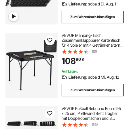
Lieferung:
sobald Di. Aug. 11
Zum Warenkorb hinzufügen
VEVOR Mahjong-Tisch,
Zusammenklappbarer Kartentisch
für 4 Spieler mit 4 Getränkehaltern &
4 Chip-Fächern, Tragbarer
(110)
Domino-Spieltisch mit 1 Satz
108
90
€
Dominosteine ​​für Mahjong Poke
Puzzles
Auf Lager.
Lieferung:
sobald Mi. Aug. 12
Zum Warenkorb hinzufügen
VEVOR Fußball Rebound Board 95
x 25 cm, Prellwand Brett Tragbar
mit Doppeloberflächen und 3
Verstellbaren Winkeln,
(153)
Fußballprellwand aus PP,