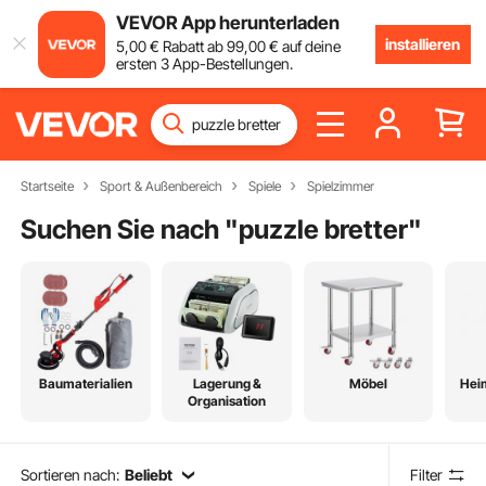
VEVOR App herunterladen
installieren
5
,00
€
Rabatt ab
99
,00
€
auf deine
ersten 3 App-Bestellungen.
Startseite
Sport & Außenbereich
Spiele
Spielzimmer
Suchen Sie nach "
puzzle bretter
"
Baumaterialien
Lagerung &
Möbel
Hei
Organisation
Sortieren nach:
Beliebt
Filter