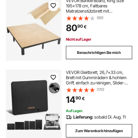
VEVOR Bunkie Board, King Size
195x178 cm, Faltbares
Matratzenstützbrett mit
Nylongurtband, Sperrholz,
(90)
Abgerundete Kanten, Anti-
80
90
€
Durchhang-Design für
Metallrahmen, Schlafsofas,
Plattform- & Etagenbetten
Nicht auf Lager
Benachrichtigen Sie mich
VEVOR Gleitbrett, 26,7x33 cm,
Brett mit Gummirädern & hohlem
Griff, einfach zu reinigen, Slider-
Brett, Geräte-Rollbrett, leicht
(170)
bewegliche Unterlage für
14
90
€
Kaffeemaschine, Küchenmaschine,
Schwarz
Auf Lager.
Lieferung:
sobald Di. Aug. 11
Zum Warenkorb hinzufügen