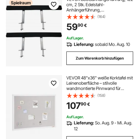
Spielraum
cm, 2 Stk. Edelstahl-
Anhängerführung,
Anhängerführung mit Teppich-
(164)
gepolsterten Brettern, inkl.
59
90
€
Montageteile, für Skiboot,
Fischerboot oder
Segelbootanhänger
Auf Lager.
Lieferung:
sobald Mo. Aug. 10
Zum Warenkorb hinzufügen
VEVOR 48"x36" weiße Korktafel mit
Leinenoberfläche – stilvolle
wandmontierte Pinnwand für
Zuhause, Schule, Büro – elegantes
(158)
und funktionales Schwarzes Brett
107
90
€
Auf Lager.
Lieferung:
So. Aug. 9 - Mi. Aug.
12