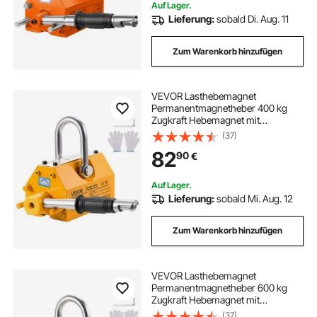
Auf Lager.
Lieferung:
sobald Di. Aug. 11
Zum Warenkorb hinzufügen
VEVOR Lasthebemagnet
Permanentmagnetheber 400 kg
Zugkraft Hebemagnet mit
Entriegelungsgriff & Stahlhaken,
(37)
verwendet in Werkstattkränen und
82
90
€
Hebezeugen, zum Heben von
Stahlplatten, Brettern Gelb
Auf Lager.
Lieferung:
sobald Mi. Aug. 12
Zum Warenkorb hinzufügen
VEVOR Lasthebemagnet
Permanentmagnetheber 600 kg
Zugkraft Hebemagnet mit
Entriegelungsgriff & Stahlhaken,
(37)