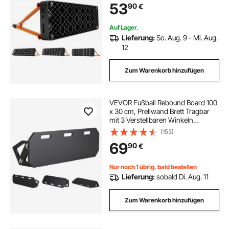
53
90
€
Balltrainingsgerät für Pass- und
Reaktionsübungen
Auf Lager.
Lieferung:
So. Aug. 9 - Mi. Aug.
12
Zum Warenkorb hinzufügen
VEVOR Fußball Rebound Board 100
x 30 cm, Prellwand Brett Tragbar
mit 3 Verstellbaren Winkeln
Bodenanker, Fußballprellwand aus
(153)
HDPE, Balltrainingsgerät für Pass-
69
90
€
und Reaktionsübungen Kickback-
Trainer
Nur noch 1 übrig, bald bestellen
Lieferung:
sobald Di. Aug. 11
Zum Warenkorb hinzufügen