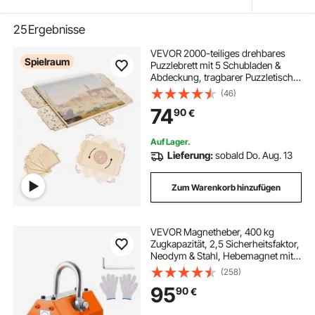
25
Ergebnisse
VEVOR 2000-teiliges drehbares
Spielraum
Puzzlebrett mit 5 Schubladen &
Abdeckung, tragbarer Puzzletisch
(1045 x 763 x 36 mm), Puzzle-
(46)
Zubehör für Erwachsene, Puzzle-
74
90
€
Organizer-Aufbewahrungssystem
Puzzle Boards
Auf Lager.
Lieferung:
sobald Do. Aug. 13
Zum Warenkorb hinzufügen
VEVOR Magnetheber, 400 kg
Zugkapazität, 2,5 Sicherheitsfaktor,
Neodym & Stahl, Hebemagnet mit
Freigabe, Permanent-
(258)
Hebemagnete, Schwerlastmagnet
95
90
€
für Hebe, Ladenkran, Block, Brett