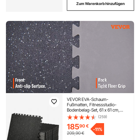
Zum Warenkorb hinzufügen
VEVOR EVA-Schaum-
Fußmatten, Fitnessstudio-
Bodenbelag-Set, 61 x 61 cm,
Schwarz, 25-teiliges Rutschfeste
(259)
Ineinandergreifende Puzzle-
185
90
€
Fliesen-Schutzboden Set für den
-
11%
Haushalt, Training, Garage
209,90
€