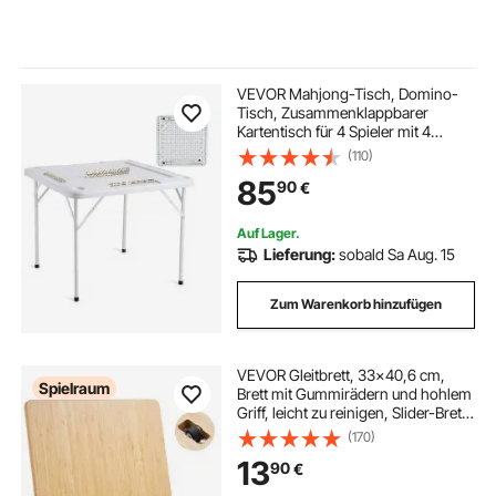
VEVOR Mahjong-Tisch, Domino-
Tisch, Zusammenklappbarer
Kartentisch für 4 Spieler mit 4
Getränkehaltern & 4 Chip-Fächern,
(110)
Tragbarer Domino-Spieltisch mit 1
85
90
€
Satz Dominosteine ​​für Mahjong-
Poker-Puzzles
Auf Lager.
Lieferung:
sobald Sa Aug. 15
Zum Warenkorb hinzufügen
VEVOR Gleitbrett, 33x40,6 cm,
Spielraum
Brett mit Gummirädern und hohlem
Griff, leicht zu reinigen, Slider-Brett,
Geräte-Rollbrett, leicht bewegliche
(170)
Unterlage für Kaffeemaschine,
13
90
€
Küchenmaschine