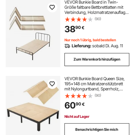
VEVOR Bunkie Board in Twin-
Größe faltbare Bettbrettlatten mit
Verbindung, Holzmatratzenauflage,
Unterstützung unter
(90)
Matratzenbrettern, gebrauchsfertig,
38
90
€
8-teilig, Naturholz Latten
Nur noch 1 übrig, bald bestellen
Lieferung:
sobald Di. Aug. 11
Zum Warenkorb hinzufügen
VEVOR Bunkie Board Queen Size,
195x148 cm Matratzenstützbrett
mit Nylongurtband, Sperrholz,
Abgerundete Kanten, Anti-
(90)
Durchhang-Design für
60
90
€
Metallrahmen, Schlafsofas,
Plattform- & Etagenbetten
Nicht auf Lager
Benachrichtigen Sie mich