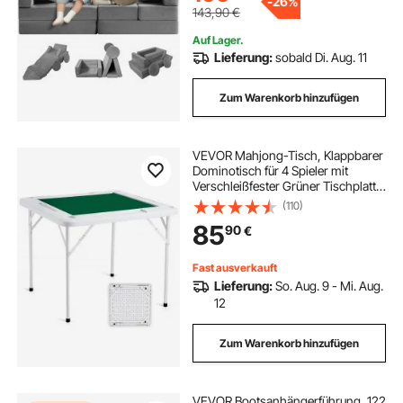
-
26%
143,90
€
Auf Lager.
Lieferung:
sobald Di. Aug. 11
Zum Warenkorb hinzufügen
VEVOR Mahjong-Tisch, Klappbarer
Dominotisch für 4 Spieler mit
Verschleißfester Grüner Tischplatte,
Tragbarer Quadratischer
(110)
Kartentisch mit 4 Getränkehaltern &
85
90
€
4 Chip-Fächern für Mahjong-
Poker-Puzzles
Fast ausverkauft
Lieferung:
So. Aug. 9 - Mi. Aug.
12
Zum Warenkorb hinzufügen
VEVOR Bootsanhängerführung, 122