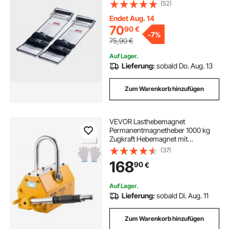
Beton-Knieschoner, Paar
(52)
bewegliche Gleiter, mit Brettgurten
für Zement- und Betonveredelung
Endet Aug. 14
70
90
€
-
7%
75,90
€
Auf Lager.
Lieferung:
sobald Do. Aug. 13
Zum Warenkorb hinzufügen
VEVOR Lasthebemagnet
Permanentmagnetheber 1000 kg
Zugkraft Hebemagnet mit
Entriegelungsgriff & Stahlhaken,
(37)
verwendet in Werkstattkränen und
168
90
€
Hebezeugen, zum Heben von
Stahlplatten, Brettern
Auf Lager.
Lieferung:
sobald Di. Aug. 11
Zum Warenkorb hinzufügen