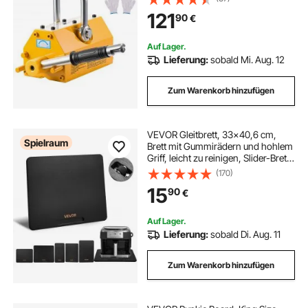
verwendet in Werkstattkränen und
121
90
€
Hebezeugen, zum Heben von
Stahlplatten, Brettern
Auf Lager.
Lieferung:
sobald Mi. Aug. 12
Zum Warenkorb hinzufügen
VEVOR Gleitbrett, 33x40,6 cm,
Spielraum
Brett mit Gummirädern und hohlem
Griff, leicht zu reinigen, Slider-Brett,
Geräte-Rollbrett, leicht bewegliche
(170)
Unterlage für Kaffeemaschine,
15
90
€
Küchenmaschine, Schwarz
Auf Lager.
Lieferung:
sobald Di. Aug. 11
Zum Warenkorb hinzufügen