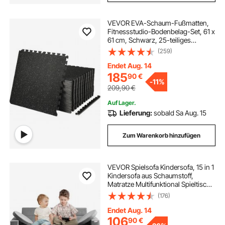
VEVOR EVA-Schaum-Fußmatten,
Fitnessstudio-Bodenbelag-Set, 61 x
61 cm, Schwarz, 25-teiliges
Rutschfeste Ineinandergreifende
(259)
Puzzle-Fliesen-Schutzboden Set für
den Haushalt, Training, Garage
Endet Aug. 14
185
90
€
-
11%
209,90
€
Auf Lager.
Lieferung:
sobald Sa Aug. 15
Zum Warenkorb hinzufügen
VEVOR Spielsofa Kindersofa, 15 in 1
Kindersofa aus Schaumstoff,
Matratze Multifunktional Spieltisch
Puzzle Sofa, Kindersessel Faltbar,
(176)
Pädagogisches Spielzeug
Kindersessel Spielsofa Kuschelecke
Endet Aug. 14
106
90
€