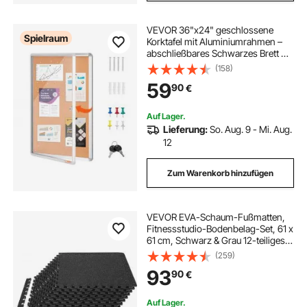
VEVOR 36"x24" geschlossene
Spielraum
Korktafel mit Aluminiumrahmen –
abschließbares Schwarzes Brett mit
Acryltür und 2 Schlüsseln –
(158)
wetterfeste Wandvitrine für Schule,
59
90
€
Zuhause, Büro
Auf Lager.
Lieferung:
So. Aug. 9 - Mi. Aug.
12
Zum Warenkorb hinzufügen
VEVOR EVA-Schaum-Fußmatten,
Fitnessstudio-Bodenbelag-Set, 61 x
61 cm, Schwarz & Grau 12-teiliges
Rutschfeste Ineinandergreifende
(259)
Puzzle-Fliesen-Schutzboden Set für
93
90
€
den Haushalt, Training, Garage
Auf Lager.