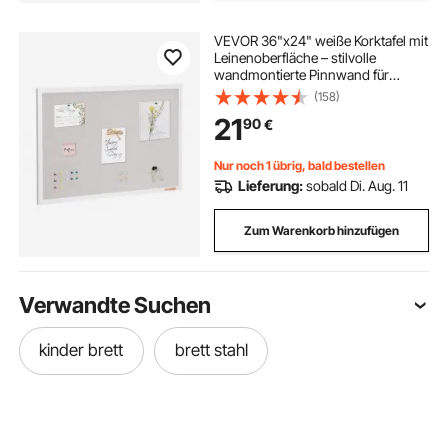
VEVOR 36"x24" weiße Korktafel mit
Leinenoberfläche – stilvolle
wandmontierte Pinnwand für
Zuhause, Schule, Büro – elegantes
(158)
und funktionales Schwarzes Brett
21
90
€
Nur noch 1 übrig, bald bestellen
Lieferung:
sobald Di. Aug. 11
Zum Warenkorb hinzufügen
Verwandte Suchen
kinder brett
brett stahl