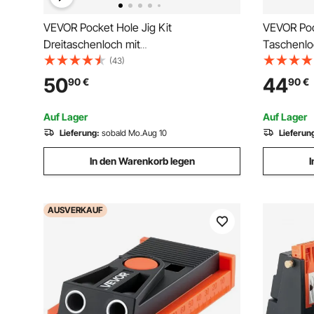
VEVOR Pocket Hole Jig Kit
VEVOR Poc
Dreitaschenloch mit
Taschenlo
Schraubenschlüssel &
mm, Vorri
(43)
Vierkantantriebsbits, Dübelhilfe
mit Werkz
50
44
90
€
90
€
Bohrlehre zum Bohren von
Stufenboh
Taschenlöchern und Schräglöchern,
Bohrstoppr
Auf Lager
Auf Lager
Bohrhilfe für Holzbearbeitung
Lieferung:
sobald Mo.Aug 10
Lieferun
In den Warenkorb legen
I
AUSVERKAUF