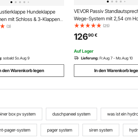
VEVOR Passiv Standlautsprech
stierklappe Hundeklappe
Wege-System mit 2,54 cm Ho
men mit Schloss & 3-Klappen-
16,51 cm Tieftöner, 200 W
(25)
2 x 536 mm, wetterfeste
(3)
Spitzenleistung, 70 Hz–20 kH
pe Haustiertüre geeignet für
126
90
€
Frequenzgang, robustes MD
nde Kätzchen (Weiß-L)
Gehäuse, für Home-Audio, Ei
Montage
Auf Lager
g:
sobald So.Aug 9
Lieferung:
Fr.Aug 7 - Mo.Aug 10
n den Warenkorb legen
In den Warenkorb leg
iner box pv system
duschpaneel system
was ist ein hyd
ant-pager-system
pager system
siren system
hydr