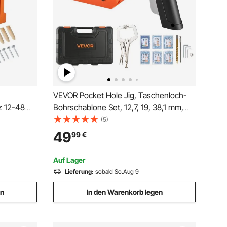
VEVOR Pocket Hole Jig, Taschenloch-
z 12-48
Bohrschablone Set, 12,7, 19, 38,1 mm,
chsystem
360° Drehbarer Griff, 260 Schrauben, C-
(5)
chlüssel,
Klemme, Anschlagring, Bohrer,
49
99
€
ebsbit,
Einfaches Spannen & Einstellen, Für
Holzbearbeitung
Auf Lager
Lieferung:
sobald So.Aug 9
en
In den Warenkorb legen