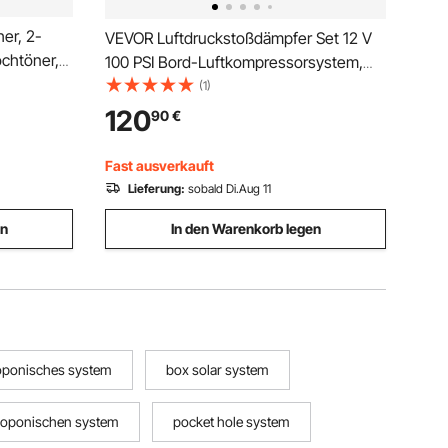
er, 2-
VEVOR Luftdruckstoßdämpfer Set 12 V
chtöner,
100 PSI Bord-Luftkompressorsystem,
Luft Kompressor System
(1)
z
Luftfederungskompressor Kit mit
120
90
€
F-
Einpfadsystem & Druckmesser &
nzeln
Luftleitung für Lkws Transporter
Fast ausverkauft
Lieferung:
sobald Di.Aug 11
en
In den Warenkorb legen
roponisches system
box solar system
oponischen system
pocket hole system