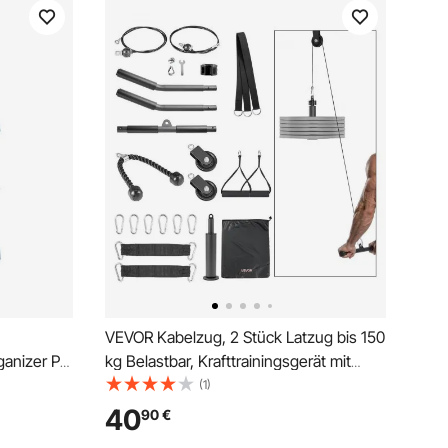
VEVOR Kabelzug, 2 Stück Latzug bis 150
anizer PP
kg Belastbar, Krafttrainingsgerät mit
Latzugstange Seilzug, Übungen für
(1)
egal 10
Arme Rücken Schultern, Pulley System
40
90
€
ystem
DIY Latzugturm für Heimtrainer