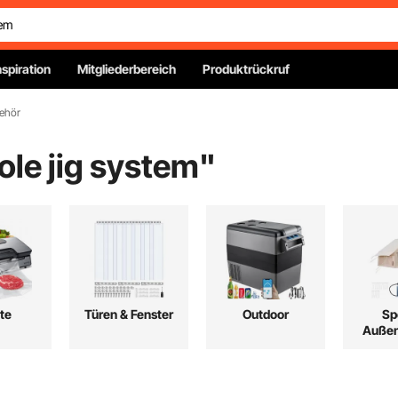
nspiration
Mitgliederbereich
Produktrückruf
ehör
ole jig system
"
te
Türen & Fenster
Outdoor
Sp
Außen