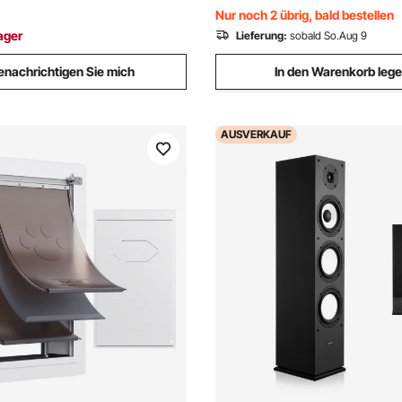
ich, Mattschwarz, HT-04
Gartenwerkzeug Halter Besen
Nur noch 2 übrig, bald bestellen
Garage Garten Zimmer
ager
Lieferung:
sobald So.Aug 9
enachrichtigen Sie mich
In den Warenkorb leg
AUSVERKAUF