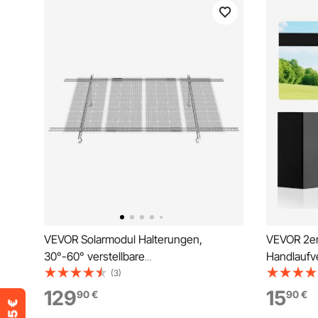
VEVOR Solarmodul Halterungen,
VEVOR 2er
30°-60° verstellbare
Handlaufv
Solarmodulhalterungen für 1-4
Handlaufv
(3)
Solarmodule, Montage-Set für
Handlauf-
129
15
90
€
90
€
Solarmodule, Befestigungssystem für
Kits, Dec