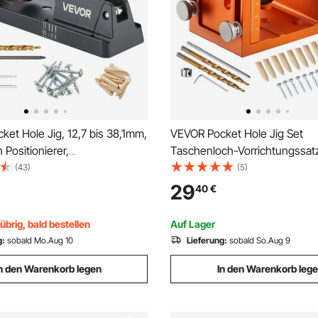
et Hole Jig, 12,7 bis 38,1mm,
VEVOR Pocket Hole Jig Set
 Positionierer,
Taschenloch-Vorrichtungssat
chbohrlehren-Set mit
mm Vorrichtungs-Taschenlo
(43)
(5)
ugungsadapter,
mit Stufenbohrer, Sechskants
29
40
€
em Führungsblock, Bohrer,
Bohrstoppring, Vierkant-Antri
ng, für Holzbearbeitung
Dübel und Schrauben
übrig, bald bestellen
Auf Lager
g:
sobald Mo.Aug 10
Lieferung:
sobald So.Aug 9
n den Warenkorb legen
In den Warenkorb leg