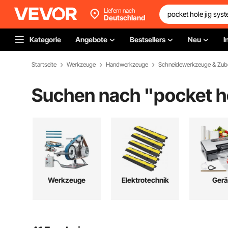
Liefern nach
Deutschland
Kategorie
Angebote
Bestsellers
Neu
I
Startseite
Werkzeuge
Handwerkzeuge
Schneidewerkzeuge & Zub
Suchen nach "
pocket h
Werkzeuge
Elektrotechnik
Gerä