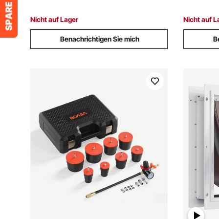
Bauernhöfe, Wohnmobile, Boote, Off-
Außenbere
Grid-System
Nicht auf Lager
Nicht auf L
Benachrichtigen Sie mich
B