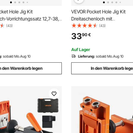
ket Hole Jig Kit
VEVOR Pocket Hole Jig Kit
ch-Vorrichtungssatz 12,7-38,1
Dreitaschenloch mit
chtungs-Taschenlochsystem
Schraubenschlüssel &
(43)
(43)
eugkoffer C-Klemme
Vierkantantriebsbits, Dübelhil
33
90
€
rer Sechskantschlüssel
Bohrlehre zum Bohren von
ing Vierkant-Antriebsbit
Taschenlöchern und Schräglö
Auf Lager
Bohrhilfe für Holzbearbeitung 
g:
sobald Mo.Aug 10
Lieferung:
sobald Mo.Aug 10
n den Warenkorb legen
In den Warenkorb leg