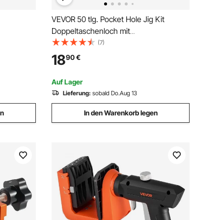
VEVOR 50 tlg. Pocket Hole Jig Kit
Doppeltaschenloch mit
Vierkantantriebsbit & C-Klemmen,
(7)
fe
Dübelhilfe Bohrlehre zum Bohren von
18
90
€
Taschenlöchern und Schräglöchern,
chern,
Bohrhilfe für Holzbearbeitung
Auf Lager
Alu.
Lieferung:
sobald Do.Aug 13
en
In den Warenkorb legen