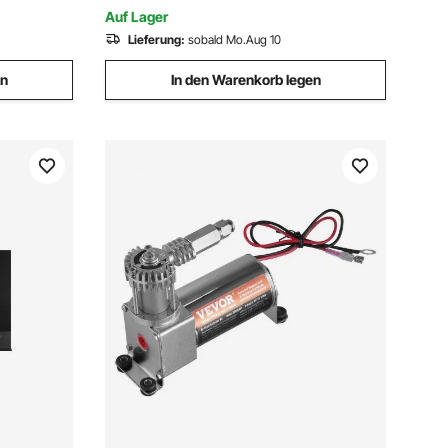
halter
Fitnesscenter Zuhause
Auf Lager
Lieferung:
sobald Mo.Aug 10
en
In den Warenkorb legen