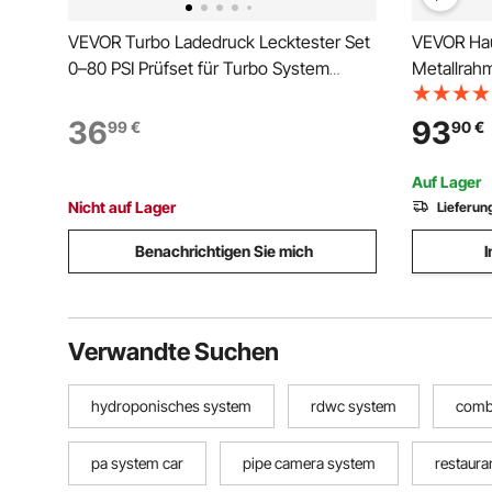
VEVOR Turbo Ladedruck Lecktester Set
VEVOR Hau
0–80 PSI Prüfset für Turbo System
Metallrah
Leckagen mit 4 Paar Gestuften
System 36
Adaptern 1-3/8 bis 3-1/2 Zoll inkl
Hundeklap
36
93
99
€
90
€
Luftanschlüssen zur Ladeluftkühler und
Katzen Hu
Ansaugrohr Prüfung
einfache 
Auf Lager
Nicht auf Lager
Lieferun
Benachrichtigen Sie mich
I
Verwandte Suchen
hydroponisches system
rdwc system
comb
pa system car
pipe camera system
restaur