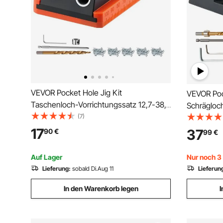
VEVOR Pocket Hole Jig Kit
VEVOR Pock
Taschenloch-Vorrichtungssatz 12,7-38,1
Schrägloch
mm verstellbar, Vorrichtungs-
(7)
Taschenlo
Taschenlochsystem mit Stufenbohrer
Staubabsa
17
37
90
€
99
€
Sechskantschlüssel Bohrstoppring
Abnehmbar
Vierkant-Antriebsbit Schrauben
Anschlagri
Auf Lager
Nur noch 3 
Lieferung:
sobald Di.Aug 11
Lieferun
In den Warenkorb legen
I