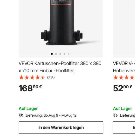
VEVOR Kartuschen-Poolfilter 380 x 380
VEVOR V-
x 710 mm Einbau-Poolfilter,
Höhenvers
oberirdisches Schwimmbad-
Ständer 11
(218)
Filtrationsfiltersystem mit Upgrade-Filter
hochklapp
168
52
90
€
90
€
und auslaufsicherem Gehäuse für
Kopf
Whirlpools Spa aufblasbare Pools
Auf Lager
Auf Lager
Lieferung:
So.Aug 9 - Mi.Aug 12
Lieferun
In den Warenkorb legen
I