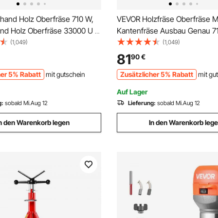
hand Holz Oberfräse 710 W,
VEVOR Holzfräse Oberfräse Mu
and Holz Oberfräse 33000 U /
Kantenfräse Ausbau Genau 7
 Basis, Neigungsbasis,
Basen
(1,049)
(1,049)
s, 3 Spannzangen, Fräser
81
90
€
m Inkl., Kurvenführung,
her 5% Rabatt
mit gutschein
Zusätzlicher 5% Rabatt
mit gu
se
Auf Lager
g:
sobald Mi.Aug 12
Lieferung:
sobald Mi.Aug 12
n den Warenkorb legen
In den Warenkorb leg