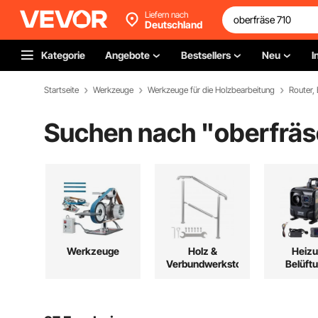
Liefern nach
Deutschland
Kategorie
Angebote
Bestsellers
Neu
I
Startseite
Werkzeuge
Werkzeuge für die Holzbearbeitung
Router,
Suchen nach "
oberfräs
Werkzeuge
Holz &
Heizu
Verbundwerkstoffe
Belüft
Kühl