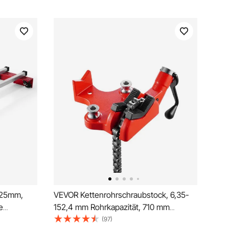
525mm,
VEVOR Kettenrohrschraubstock, 6,35-
e
152,4 mm Rohrkapazität, 710 mm
latten,
robuste Kette und Gusseisenbasis,
(97)