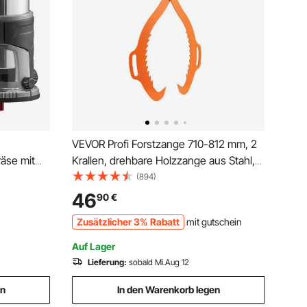
VEVOR Profi Forstzange 710-812 mm, 2
räse mit
Krallen, drehbare Holzzange aus Stahl,
ng,
Hebezange Tragfähigkeit 700 kg,
(894)
e für
gezahntes Klauendesign,
46
90
€
Schleppzange, Holzgreifer, Hakenzange
Zusätzlicher 3% Rabatt
mit gutschein
ebunden
für LKW, Traktoren, Trolleys
Auf Lager
Lieferung:
sobald Mi.Aug 12
en
In den Warenkorb legen