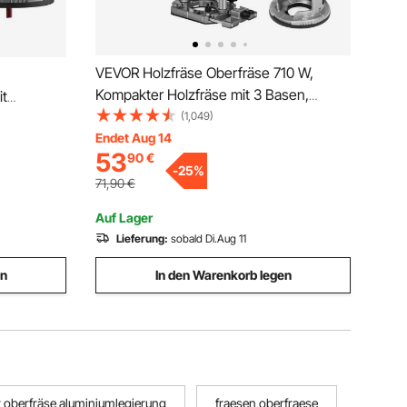
VEVOR Holzfräse Oberfräse 710 W,
Kompakter Holzfräse mit 3 Basen,
it
10000-30000 U/min Kantenfräse, 1/4" &
(1,049)
Festem,
3/8" Multifunktionsfräse mit
Endet Aug 14
53
90
€
Neigungsbasis Tauchbasis,
tung,
-
25
%
Laminiergerät für Holzverarbeitung
,
71,90
€
Auf Lager
Lieferung:
sobald Di.Aug 11
en
In den Warenkorb legen
r oberfräse aluminiumlegierung
fraesen oberfraese