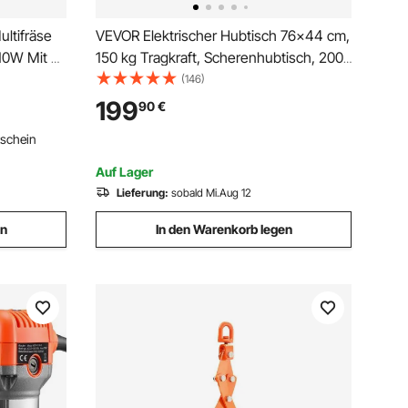
ltifräse
VEVOR Elektrischer Hubtisch 76x44 cm,
10W Mit 4
150 kg Tragkraft, Scherenhubtisch, 200
bis 710 mm höhenverstellbare
(146)
Hebebühne, Couchtischlift mit 4
199
90
€
Rädern, für Materialhandhabung und
tschein
Transport, Schwarz
Auf Lager
Lieferung:
sobald Mi.Aug 12
en
In den Warenkorb legen