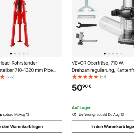
Head-Rohrständer
VEVOR Oberfräse, 710 W,
tellbar 710-1320 mm Pipe
Drehzahlregulierung, Kantenf
34 kg Tragbarer
Fester Basis & Staubabsaugu
(297)
(27)
barer Pipe-Standfuß mit V-
Parallelanschlag, Fräsmaschin
50
90
€
Holzbearbeitung, Trimmen,
Heimwerkerprojekte, Kabelg
Auf Lager
g:
sobald Mi.Aug 12
Lieferung:
sobald Do.Aug 13
n den Warenkorb legen
In den Warenkorb leg