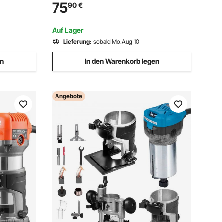
Rohrklemmung in Industriequalität für
75
90
€
lmaschine
Klempnerarbeiten, Autoreparaturen,
erker
Metallverarbeitung
Auf Lager
Lieferung:
sobald Mo.Aug 10
en
In den Warenkorb legen
Angebote