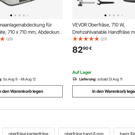
maanlagenabdeckung für
VEVOR Oberfräse, 710 W,
te, 710 x 710 mm, Abdeckung
Drehzahlvariable Handfräse m
nlagen, 100 %
Sanftanlauf, Kantenfräse mit 
(20)
(27)
gewebe, Schutzabdeckung,
Tauch- & Neigbarem Sockel,
82
90
€
 für den Außenbereich, alle
Parallelanschlag, Holzbearbei
ten, schwarz
Trimmen, Heimwerkerprojekte
Kabelgebunden
Auf Lager
g:
So.Aug 9 - Mi.Aug 12
Lieferung:
sobald Di.Aug 11
n den Warenkorb legen
In den Warenkorb leg
oberfräse kantenfräse
oberfräse hand 8 mm
basis fü