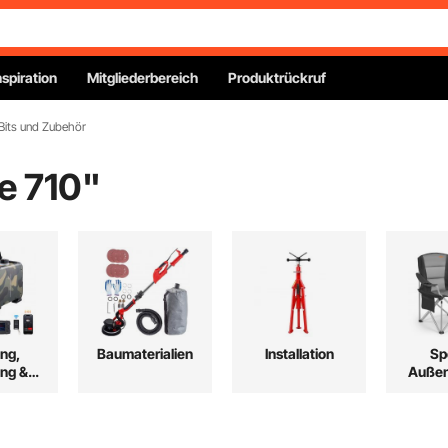
nspiration
Mitgliederbereich
Produktrückruf
 Bits und Zubehör
e 710
"
ng,
Baumaterialien
Installation
Sp
ung &
Außen
ung