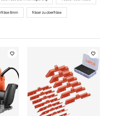
erfräse 8mm
fräser zu oberfräse