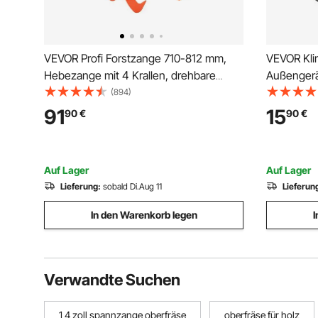
VEVOR Profi Forstzange 710-812 mm,
VEVOR Kli
Hebezange mit 4 Krallen, drehbare
Außengerä
Holzzange aus Stahl, Tragfähigkeit 1000
für Klimaa
(894)
kg, gezahntes Klauendesign,
Polyester
91
15
90
€
90
€
Holzgreifer, Schleppzange, Hakenzange
regenfest,
für Traktoren, Karren
Jahreszei
Auf Lager
Auf Lager
Lieferung:
sobald Di.Aug 11
Lieferun
In den Warenkorb legen
I
Verwandte Suchen
1 4 zoll spannzange oberfräse
oberfräse für holz