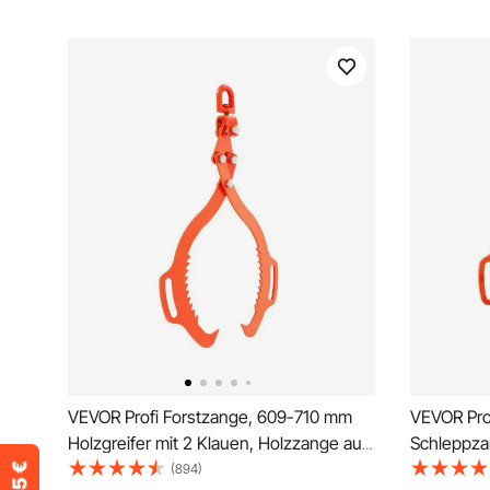
VEVOR Profi Forstzange, 609-710 mm
VEVOR Pro
Holzgreifer mit 2 Klauen, Holzzange aus
Schleppzan
Stahl, 500 kg Tragfähigkeit, drehbare
Holzzange 
(894)