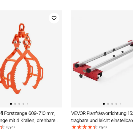
fi Forstzange 609-710 mm,
VEVOR Planfräsvorrichtung 1
ge mit 4 Krallen, drehbare
tragbare und leicht einstellbar
aus Stahl, Tragfähigkeit 453
Vorrichtung zum Glätten von P
(894)
(194)