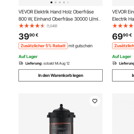
VEVOR Elektrik Hand Holz Oberfräse
VEVOR Ein
800 W, Einhand Oberfräse 30000 U/min,
Electrik H
Holz Kantenfräse, 3 Spannzangen, Soft-
min, Feste
(1,049)
Start, Aluminiumlegierung,
Tauchbasi
39
69
90
€
90
€
Drehzahlregelung, Elektrische
6,35 / 8 m
Zusätzlicher 5% Rabatt
mit gutschein
Zusätzlic
Oberfräse Holzbearbeitung
Kantenfrä
Auf Lager
Auf Lager
Lieferung:
sobald Mi.Aug 12
Lieferun
In den Warenkorb legen
I