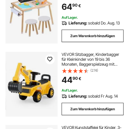
Aufbewahrungsbehältern &
64
90
€
Papierrollenhalter, Kindertisch Holz
– Geschenk für Kinder
Auf Lager.
Lieferung:
sobald Do. Aug. 13
Zum Warenkorb hinzufügen
VEVOR Sitzbagger, Kinderbagger
für Kleinkinder von 19 bis 36
Monaten, Baggerspielzeug mit
Helm und Musik, Aufsitzbagger, 25
(274)
kg Tragkraft, Bagger zum Aufsitzen,
44
90
€
Lauflernhilfe für Kinder, Gelb
Auf Lager.
Lieferung:
sobald Fr Aug. 14
Zum Warenkorb hinzufügen
VEVOR Kunststaffelei für Kinder, 3-