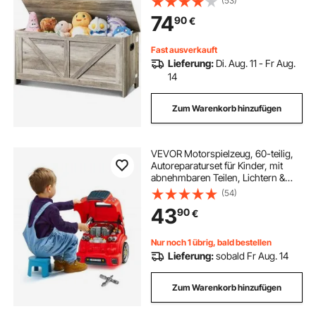
(53)
Spielzeugkiste mit Klappdeckel und
74
90
€
Sicherheitsscharnier, 990 x 395 x
480 mm
Fast ausverkauft
Lieferung:
Di. Aug. 11 - Fr Aug.
14
Zum Warenkorb hinzufügen
VEVOR Motorspielzeug, 60-teilig,
Autoreparaturset für Kinder, mit
abnehmbaren Teilen, Lichtern &
Geräuschen, Lenkrad & Hupe,
(54)
Mechaniker-Werkstattset für Kinder
43
90
€
für Kleinkinder ab 3 Jahren, Rot
Nur noch 1 übrig, bald bestellen
Lieferung:
sobald Fr Aug. 14
Zum Warenkorb hinzufügen