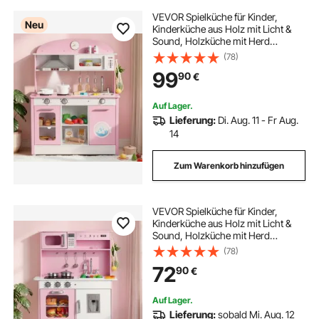
VEVOR Spielküche für Kinder,
Neu
Kinderküche aus Holz mit Licht &
Sound, Holzküche mit Herd
Backofen Spüle Mikrowelle
(78)
Dunstabzug & Geschirrspüler,
99
90
€
Küchenspielzeug mit Kochset für
Kinder ab 3 Jahren, Rosa
Auf Lager.
Lieferung:
Di. Aug. 11 - Fr Aug.
14
Zum Warenkorb hinzufügen
VEVOR Spielküche für Kinder,
Kinderküche aus Holz mit Licht &
Sound, Holzküche mit Herd
Backofen Spüle Mikrowelle
(78)
Eisspender & Getränkespender,
72
90
€
Küchenspielzeug mit Kochset für
Kinder ab 3 Jahren, Rosa
Auf Lager.
Lieferung:
sobald Mi. Aug. 12