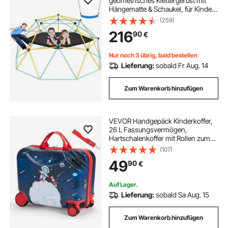
geometrisches Klettergerüst mit
Hängematte & Schaukel, für Kinder
von 3 bis 10 Jahren, Klettergerüst
(259)
340 kg Tragfähigkeit, mit
216
90
€
Klettergriff, Spielgerät für den
Garten
Nur noch 3 übrig, bald bestellen
Lieferung:
sobald Fr Aug. 14
Zum Warenkorb hinzufügen
VEVOR Handgepäck Kinderkoffer,
26 L Fassungsvermögen,
Hartschalenkoffer mit Rollen zum
Draufsitzen, verstellbarer
(107)
Schultergurt, Kinderreisetasche für
49
90
€
Kinder ab 3 Jahren, Blau und Weiß
Auf Lager.
Lieferung:
sobald Sa Aug. 15
Zum Warenkorb hinzufügen