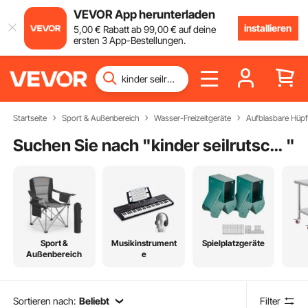
VEVOR App herunterladen
installieren
5
,00
€
Rabatt ab
99
,00
€
auf deine
ersten 3 App-Bestellungen.
Startseite
Sport & Außenbereich
Wasser-Freizeitgeräte
Aufblasbare Hüp
Suchen Sie nach "
kinder seilrutsche
"
Sport &
Musikinstrument
Spielplatzgeräte
Außenbereich
e
Sortieren nach:
Beliebt
Filter