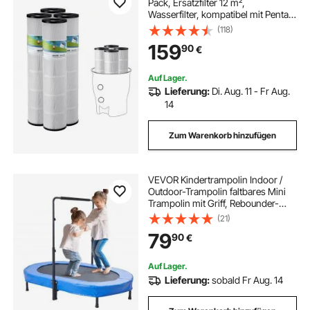
Pack, Ersatzfilter 12 m²,
Wasserfilter, kompatibel mit Pentair
CCP520, R173578, PCC130, sicher
(118)
für Kinder & Haustiere, dreilappig
159
90
€
plissiert, leicht zu reinigen
Auf Lager.
Lieferung:
Di. Aug. 11 - Fr Aug.
14
Zum Warenkorb hinzufügen
VEVOR Kindertrampolin Indoor /
Outdoor-Trampolin faltbares Mini
Trampolin mit Griff, Rebounder-
Trampolin Gartentrampolin für
(21)
Kleinkinder, Geburtstagsgeschenk
79
90
€
für Kinder ab 3 Jahren für Spaß,
Blau
Auf Lager.
Lieferung:
sobald Fr Aug. 14