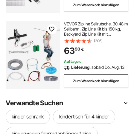
Zum Warenkorb hinzufügen
VEVOR Zipline Seilrutsche, 30,48 m
Seilbahn, Zip Line Kit bis 150 kg,
Backyard Zip Line Kit mit
Verbessertem Federbremssystem,
(206)
Seilbahn für Garten (Nur für
63
90
€
Teenager. Nicht für Erwachsene.)
Auf Lager.
Lieferung:
sobald Do. Aug. 13
Zum Warenkorb hinzufügen
Verwandte Suchen
kinder schrank
kindertisch für 4 kinder
kinderwagen fahrradanhänger 1 kind