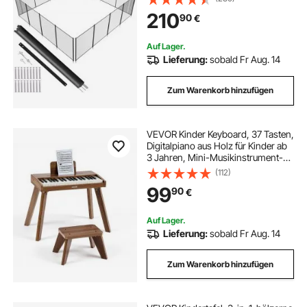
PVC-Poolzaunnetz, schützt Kinder
210
90
€
und Haustiere
Auf Lager.
Lieferung:
sobald Fr Aug. 14
Zum Warenkorb hinzufügen
VEVOR Kinder Keyboard, 37 Tasten,
Digitalpiano aus Holz für Kinder ab
3 Jahren, Mini-Musikinstrument-
Spielzeugset mit Hocker,
(112)
Realistischem Klang, Dual-Power,
99
90
€
Einstellbarer Lautstärke, Walnuss
Auf Lager.
Lieferung:
sobald Fr Aug. 14
Zum Warenkorb hinzufügen