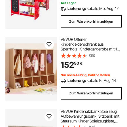
Auf Lager.
Lieferung:
sobald Mo. Aug. 17
Zum Warenkorb hinzufügen
VEVOR Offener
Kinderkleiderschrank aus
Sperrholz, Kindergarderobe mit 10
Haken & 10 Fächern (5 Groß + 5
(35)
Klein), Garderobenregal &
152
90
€
Aufbewahrungsregal für
Kinderzimmer Zuhause
Kindergarten Kita
Nur noch 4 übrig, bald bestellen
Lieferung:
sobald Fr Aug. 14
Zum Warenkorb hinzufügen
VEVOR Kindersitzbank Spielzeug
Aufbewahrungsbank, Sitzbank mit
Stauraum Kinder Spielzeugkiste,
Spielzeug Aufbewahrung,