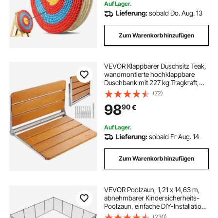
Auf Lager.
Lieferung:
sobald Do. Aug. 13
Zum Warenkorb hinzufügen
VEVOR Klappbarer Duschsitz Teak,
wandmontierte hochklappbare
Duschbank mit 227 kg Tragkraft,
platzsparender herunterklappbarer
(72)
Duschstuhl für Senioren,
98
90
€
Schwangere, Kinder 530 x 406 x
318 mm
Auf Lager.
Lieferung:
sobald Fr Aug. 14
Zum Warenkorb hinzufügen
VEVOR Poolzaun, 1,21 x 14,63 m,
abnehmbarer Kindersicherheits-
Poolzaun, einfache DIY-Installation,
Schwimmbadzaun, 340 g Teslin-
(230)