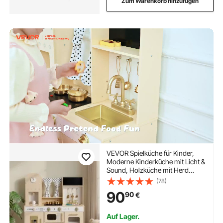
Zum Warenkorb hinzufügen
VEVOR Spielküche für Kinder,
Moderne Kinderküche mit Licht &
Sound, Holzküche mit Herd
Backofen Spüle Mikrowelle
(78)
Eisspender & Getränkespender,
90
90
€
Küchenspielzeug mit Kochset für
Kinder ab 3 Jahren, Beige
Auf Lager.