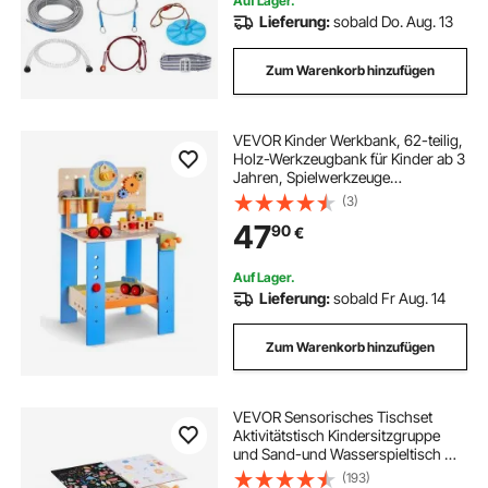
Auf Lager.
Lieferung:
sobald Do. Aug. 13
Zum Warenkorb hinzufügen
VEVOR Kinder Werkbank, 62-teilig,
Holz-Werkzeugbank für Kinder ab 3
Jahren, Spielwerkzeuge
Bauwerkzeuge mit realistischen
(3)
Werkzeugen, Bauspielzeug-Set,
47
90
€
kreatives und lehrreiches
Konstruktionsspielzeug
Auf Lager.
Lieferung:
sobald Fr Aug. 14
Zum Warenkorb hinzufügen
VEVOR Sensorisches Tischset
Aktivitätstisch Kindersitzgruppe
und Sand-und Wasserspieltisch mit
2 Hockern & 2
(193)