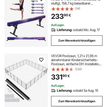
stufig), 158,7 kg belastbarer
Gymnastikbalken Turnbalken,
(34)
Balance Balken Balancierbalken für
233
90
€
Fitnessstudio, Galaxy
Auf Lager.
Lieferung:
sobald Mo. Aug. 17
Zum Warenkorb hinzufügen
VEVOR Poolzaun, 1,21 x 21,95 m
abnehmbarer Kindersicherheits-
Poolzaun, einfache DIY-Installation,
Schwimmbadzaun, 340 g Teslin-
(230)
PVC-Poolzaunnetz, schützt Kinder
331
90
€
und Haustiier
Auf Lager.
Lieferung:
sobald Sa Aug. 15
Zum Warenkorb hinzufügen