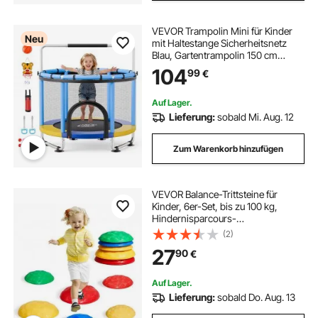
VEVOR Trampolin Mini für Kinder
Neu
mit Haltestange Sicherheitsnetz
Blau, Gartentrampolin 150 cm
Outdoor mit Basketballkorb,
104
99
€
Basketball und Sandsack für Kinder,
Weihnachts- oder
Geburtstagsgeschenk
Auf Lager.
Lieferung:
sobald Mi. Aug. 12
Zum Warenkorb hinzufügen
VEVOR Balance-Trittsteine für
Kinder, 6er-Set, bis zu 100 kg,
Hindernisparcours-
Koordinationsspiel-Spielzeug zum
(2)
Spielen im Innen- oder
27
90
€
Außenbereich, Stapelsteine,
Balancespiel für Kinder ab 3 Jahren
Auf Lager.
Lieferung:
sobald Do. Aug. 13