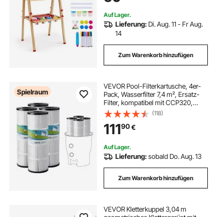
Kinder ab 3 Jahren
Auf Lager.
Lieferung:
Di. Aug. 11 - Fr Aug.
14
Zum Warenkorb hinzufügen
VEVOR Pool-Filterkartusche, 4er-
Spielraum
Pack, Wasserfilter 7,4 m², Ersatz-
Filter, kompatibel mit CCP320,
Pleatco PCC80-PAK4, Poolfilter
(118)
sicher für Kinder und Haustiere,
111
90
€
leicht zu reinigen
Auf Lager.
Lieferung:
sobald Do. Aug. 13
Zum Warenkorb hinzufügen
VEVOR Kletterkuppel 3,04 m