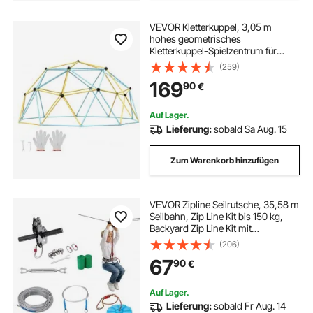
VEVOR Kletterkuppel, 3,05 m
hohes geometrisches
Kletterkuppel-Spielzentrum für
Kinder von 3 bis 10 Jahren,
(259)
Klettergerüst Tragfähigkeit 340 kg,
169
90
€
mit Klettergriff, Spielgerät Garten
Hinterhof
Auf Lager.
Lieferung:
sobald Sa Aug. 15
Zum Warenkorb hinzufügen
VEVOR Zipline Seilrutsche, 35,58 m
Seilbahn, Zip Line Kit bis 150 kg,
Backyard Zip Line Kit mit
Verbessertem Federbremssystem,
(206)
Seilbahn für Garten (Nur für
67
90
€
Teenager. Nicht für Erwachsene.)
Auf Lager.
Lieferung:
sobald Fr Aug. 14