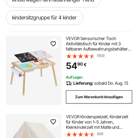
kindersitzgruppe für 4 kinder
kind 1 jahr draußen
kind tisch
VEVOR Sensorischer Tisch
Aktivitätstisch für Kinder mit 3
faltbaren Aufbewahrungsbehältern
tisch kinde
kinder tische
& Papierrollenhalter, Sand- und
(193)
Wassertisch sensorischer
54
90
€
Zeichentisch aus Holz, Geschenke
für Kinder
u boot ferngesteuert für kinder
Auf Lager.
Lieferung:
sobald Do. Aug. 13
ferngesteuerte boote kinder
Zum Warenkorb hinzufügen
kleine tische für kinder
VEVOR Kinderspielzelt, Kinderzelt
für Kinder von 1–5 Jahren,
boot ferngesteuert für kinder
Kleinkinderzelt mit Matte und
Zeltlampe, Zelt für Kinder mit
(69)
Fenstern für drinnen und draußen,