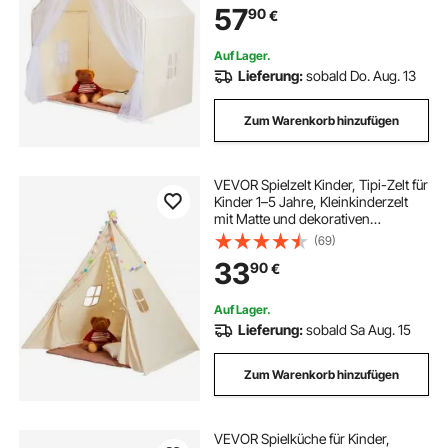
tisch für kinder
57
90
€
Jurtenzelt Beige 1 Tür 2 Fenster
Auf Lager.
ferngesteuertes boot kinder
kinder tisch
Lieferung:
sobald Do. Aug. 13
Zum Warenkorb hinzufügen
VEVOR Spielzelt Kinder, Tipi-Zelt für
Kinder 1–5 Jahre, Kleinkinderzelt
mit Matte und dekorativen
Plüschbällen, Zelt für Kinder mit
(69)
Fenstern für drinnen & draußen
33
90
€
Beige
Auf Lager.
Lieferung:
sobald Sa Aug. 15
Zum Warenkorb hinzufügen
VEVOR Spielküche für Kinder,