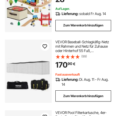
Kleinkinder
Auf Lager.
Lieferung:
sobald Fr Aug. 14
Zum Warenkorb hinzufügen
VEVOR Baseball-Schlagkäfig-Netz
mit Rahmen und Netz für Zuhause
oder Hinterhof 55 Fuß,
Baseballkäfig-Netz zum Schlagen
(99)
und Aufstellen, Baseballnetz,
170
90
€
Schlagkäfig, für Kinder oder
Erwachsene Schwarz
Fast ausverkauft
Lieferung:
Di. Aug. 11 - Fr Aug.
14
Zum Warenkorb hinzufügen
VEVOR Pool Filterkartusche, 4er-