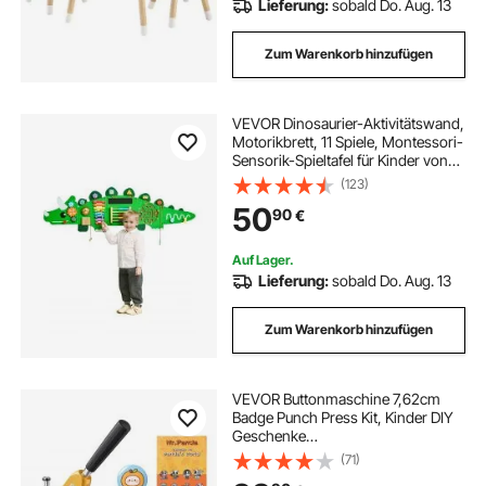
Lieferung:
sobald Do. Aug. 13
Zum Warenkorb hinzufügen
VEVOR Dinosaurier-Aktivitätswand,
Motorikbrett, 11 Spiele, Montessori-
Sensorik-Spieltafel für Kinder von
3–12 Jahren, Lernaktivitätszentrum,
(123)
ideal für Kinder-Spielzimmer,
50
90
€
Kindergarten, Klassenzimmer
Auf Lager.
Lieferung:
sobald Do. Aug. 13
Zum Warenkorb hinzufügen
VEVOR Buttonmaschine 7,62cm
Badge Punch Press Kit, Kinder DIY
Geschenke
Knopfmachermaschine, Button
(71)
Herstellung Abzeichen mit 100 Stk.