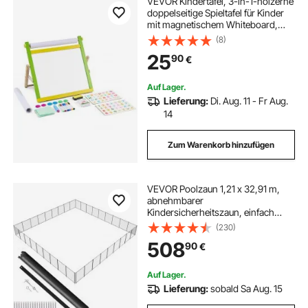
VEVOR Kindertafel, 3-in-1-hölzerne
doppelseitige Spieltafel für Kinder
mit magnetischem Whiteboard,
Kreidetafel, Papierrolle, faltbarem
(8)
Zeichenbrett mit Malzubehör für
25
90
€
Kinder im Alter von 3-14 Jahren
Auf Lager.
Lieferung:
Di. Aug. 11 - Fr Aug.
14
Zum Warenkorb hinzufügen
VEVOR Poolzaun 1,21 x 32,91 m,
abnehmbarer
Kindersicherheitszaun, einfach
selbst zu installierender
(230)
Swimmingpoolzaun, 340 g Teslin
508
90
€
PVC-Poolzaunnetz schützt Kinder
und Haustiere
Auf Lager.
Lieferung:
sobald Sa Aug. 15