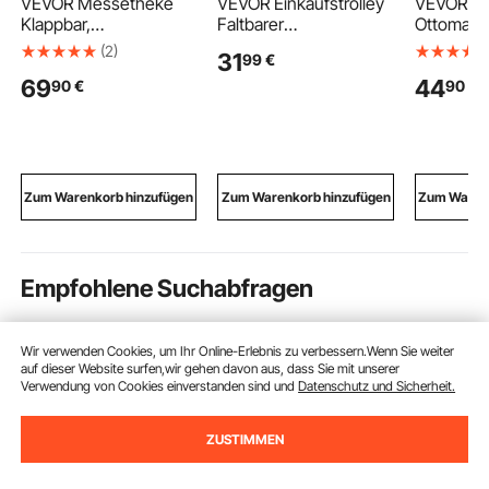
VEVOR Messetheke
VEVOR Einkaufstrolley
VEVOR fal
Klappbar,
Faltbarer
Ottomane
1100x385x885 mm,
Einkaufswagen mit
Stauraum 
(2)
31
99
€
Empfangstheke mit
35kg Tragkraft
Fußbank, 
69
44
90
€
90
€
Tragetasche,
Schwarz, 27L
gepolster
Ablagefach,
Kapazität, Mit Kühlfach
Sitzhocke
Rezeptionstheke,
Schaumstoffgriff +
kg belastb
Messestand, Bartisch,
Rollen, Tasche
38 cm,
Faltbare Mobile
Abnehmbar, 2-in-1
Ottomane
Barstation für
Einkaufsroller für
Wohnzim
Zum Warenkorb hinzufügen
Zum Warenkorb hinzufügen
Zum Warenk
Veranstaltungen,
Einkauf Camping
Schlafzim
Partys & Messen
Haushalt
Eingangsb
Empfohlene Suchabfragen
handwagen
lammgrill
pavillon rund
sch
Wir verwenden Cookies, um Ihr Online-Erlebnis zu verbessern.Wenn Sie weiter
auf dieser Website surfen,wir gehen davon aus, dass Sie mit unserer
Verwendung von Cookies einverstanden sind und
Datenschutz und Sicherheit.
ZUSTIMMEN