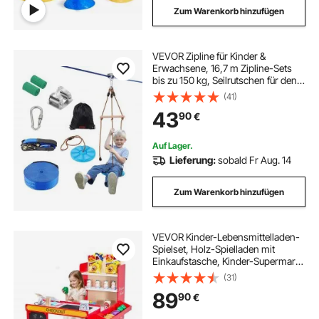
Zum Warenkorb hinzufügen
VEVOR Zipline für Kinder &
Erwachsene, 16,7 m Zipline-Sets
bis zu 150 kg, Seilrutschen für den
Außenbereich im Hinterhof,
(41)
Spielplatzunterhaltung mit Zipline,
43
90
€
Nylon-Sicherheitsgurt &
Zubehörsatz
Auf Lager.
Lieferung:
sobald Fr Aug. 14
Zum Warenkorb hinzufügen
VEVOR Kinder-Lebensmittelladen-
Spielset, Holz-Spielladen mit
Einkaufstasche, Kinder-Supermarkt
mit Förderband, Scanner,
(31)
Registrierkasse, Obst und Gemüse,
89
90
€
Geschenk für Kinder ab 3 Jahren