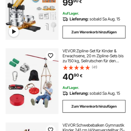
99
90
€
Button Teile & Kreisschneider &
Zauberbuch
Auf Lager.
Lieferung:
sobald Sa Aug. 15
Zum Warenkorb hinzufügen
VEVOR Zipline-Set für Kinder &
Erwachsene, 20 m Zipline-Sets bis
zu 150 kg, Seilrutschen für den
Außenbereich im Hinterhof,
(41)
Spielplatzunterhaltung mit Zipline,
40
90
€
Nylon-Sicherheitsgurt &
Zubehörsatz
Auf Lager.
Lieferung:
sobald Sa Aug. 15
Zum Warenkorb hinzufügen
VEVOR Schwebebalken Gymnastik
Kinder 241 cm Höhenverstellbar (5-