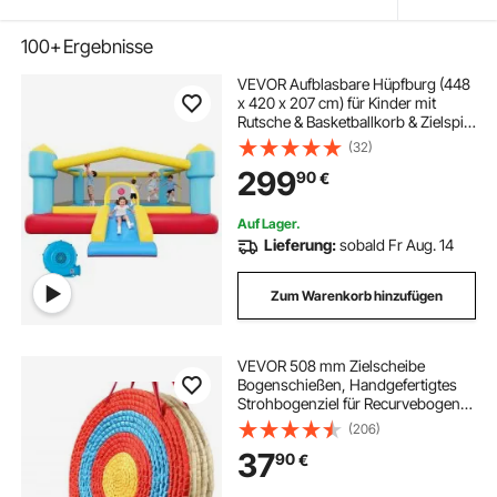
100+
Ergebnisse
VEVOR Aufblasbare Hüpfburg (448
x 420 x 207 cm) für Kinder mit
Rutsche & Basketballkorb & Zielspiel
& Hüpfbereich, Bietet Platz für 3-4
(32)
Kinder (im Alter von 3-8 Jahren)
299
90
€
Outdoor Indoor Party
Auf Lager.
Lieferung:
sobald Fr Aug. 14
Zum Warenkorb hinzufügen
VEVOR 508 mm Zielscheibe
Bogenschießen, Handgefertigtes
Strohbogenziel für Recurvebogen
Compoundbogen oder Langbogen,
(206)
Traditionelles Bogenpfeilziel für
37
90
€
Kinder Jugend Erwachsene
Bogenschießen