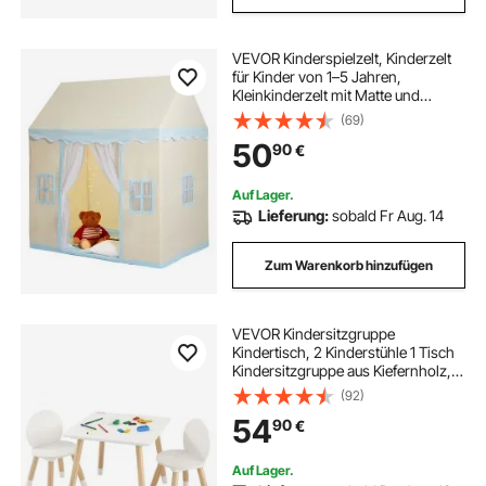
VEVOR Kinderspielzelt, Kinderzelt
für Kinder von 1–5 Jahren,
Kleinkinderzelt mit Matte und
Zeltlampe, Zelt für Kinder mit
(69)
Fenstern für drinnen und draußen,
50
90
€
Spielhaus-Burgzelt
Auf Lager.
Lieferung:
sobald Fr Aug. 14
Zum Warenkorb hinzufügen
VEVOR Kindersitzgruppe
Kindertisch, 2 Kinderstühle 1 Tisch
Kindersitzgruppe aus Kiefernholz,
Kindertisch-Set Stabile
(92)
Kindermöbel Sitzmöbel für Kinder,
54
90
€
Mädchen, Jungen, Spielzimmer
Kindermöbelset Weiß
Auf Lager.