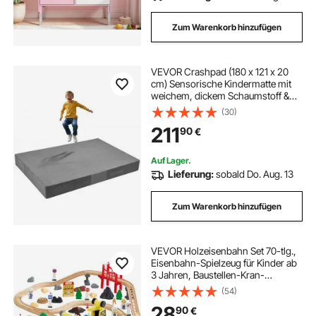
Zum Warenkorb hinzufügen
VEVOR Crashpad (180 x 121 x 20
cm) Sensorische Kindermatte mit
weichem, dickem Schaumstoff &
waschbarem Bezug, für
(30)
Sinnesräume für Kinder und
211
90
€
Erwachsene zum Springen Spielen
Klettern Turnen
Auf Lager.
Lieferung:
sobald Do. Aug. 13
Zum Warenkorb hinzufügen
VEVOR Holzeisenbahn Set 70-tlg.,
Eisenbahn-Spielzeug für Kinder ab
3 Jahren, Baustellen-Kran-
Zugspielzeug, kompatibel mit
(54)
gängigen Marken, Weihnachts- &
28
90
€
Geburtstagsgeschenk für