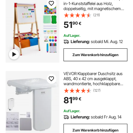
in-1-Kunststaffelei aus Holz,
doppelseitig, mit magnetischem
Whiteboard, Kreidetafel,
(211)
Papierrolle, verstellbarem
51
90
€
Zeichenbrett mit Malzubehör, für
Kinder ab 3 Jahren
Auf Lager.
Lieferung:
sobald Mi. Aug. 12
Zum Warenkorb hinzufügen
VEVOR Klappbarer Duschsitz aus
ABS, 40 x 42 cm ausgeklappt,
wandmontierte, hochklappbare
Duschbank mit 200 kg Tragkraft,
(127)
platzsparender
81
99
€
zusammenklappbarer Duschstuhl
für Senioren, Schwangere, Kinder u
Auf Lager.
Lieferung:
sobald Fr Aug. 14
Zum Warenkorb hinzufügen