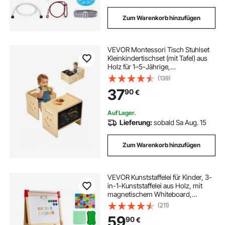
Zum Warenkorb hinzufügen
VEVOR Montessori Tisch Stuhlset
Kleinkindertischset (mit Tafel) aus
Holz für 1–5-Jährige,
höhenverstellbarer Kinderstuhl
(139)
Aktivitätstisch Spieltisch, ideal zum
37
90
€
Lesen Essen Spielen – Natur
Auf Lager.
Lieferung:
sobald Sa Aug. 15
Zum Warenkorb hinzufügen
VEVOR Kunststaffelei für Kinder, 3-
in-1-Kunststaffelei aus Holz, mit
magnetischem Whiteboard,
Kreidetafel und Papierrolle,
(211)
verstellbares stehendes
59
90
€
Zeichenbrett mit Malzubehör für