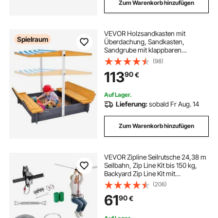
Zum Warenkorb hinzufügen
VEVOR Holzsandkasten mit
Spielraum
Überdachung, Sandkasten,
Sandgrube mit klappbaren
Sitzbänken und Bodeneinlage,
(98)
Naturholz-Sandkasten für Kinder
113
90
€
für den Garten, Geschenk für Kinder
im Alter von 3–12 Jahren
Auf Lager.
Lieferung:
sobald Fr Aug. 14
Zum Warenkorb hinzufügen
VEVOR Zipline Seilrutsche 24,38 m
Seilbahn, Zip Line Kit bis 150 kg,
Backyard Zip Line Kit mit
Verbessertem Federbremssystem,
(206)
Seilbahn für Garten Außenbereich
61
90
€
(Nur für Teenager. Nicht für
Erwachsene.)