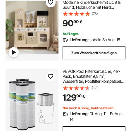
Moderne Kinderküche mit Licht &
Sound, Holzküche mit Herd
Backofen Spüle Mikrowelle
(78)
Eisspender & Getränkespender,
90
90
€
Küchenspielzeug mit Kochset für
Kinder ab 3 Jahren, Beige
Auf Lager.
Lieferung:
sobald Sa Aug. 15
Zum Warenkorb hinzufügen
VEVOR Pool Filterkartusche, 4er-
Pack, Ersatzfilter 9,8 m²,
Wasserfilter, Poolfilter kompatibel
mit Pentair CCP420, Pleatco
(118)
PCC80-PAK4l, sicher für Kinder
129
90
€
und Haustiere, leicht zu reinigen
Nur noch 4 übrig, bald bestellen
Lieferung:
Di. Aug. 11 - Fr Aug.
14