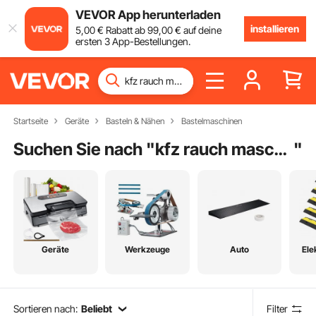
VEVOR App herunterladen
installieren
5
,00
€
Rabatt ab
99
,00
€
auf deine
ersten 3 App-Bestellungen.
Startseite
Geräte
Basteln & Nähen
Bastelmaschinen
Suchen Sie nach "
kfz rauch maschine
"
Geräte
Werkzeuge
Auto
Ele
Sortieren nach:
Beliebt
Filter