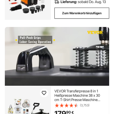
Lieferung:
sobald Do. Aug. 13
Zum Warenkorb hinzufügen
VEVOR Transferpresse 8 in 1
Heißpresse Maschine 38 x 30
cm T-Shirt Presse Maschine
Hitzepresse Maschine DIY
(3,753)
Heißpresse mit Digitaler LED-
179
90
€
Temperatur-