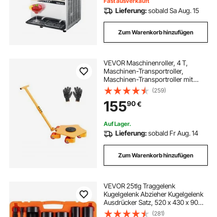
Fast ausverkauft
Lieferung:
sobald Sa Aug. 15
Zum Warenkorb hinzufügen
VEVOR Maschinenroller, 4 T,
Maschinen-Transportroller,
Maschinen-Transportroller mit
360°-Drehkappe und PU-
(259)
Lenkrollen, Schwerlast-
155
90
€
Industriemaschinen-Möbelwagen
mit Griff für Lager, Werkstatt
Auf Lager.
Lieferung:
sobald Fr Aug. 14
Zum Warenkorb hinzufügen
VEVOR 25tlg Traggelenk
Kugelgelenk Abzieher Kugelgelenk
Ausdrücker Satz, 520 x 430 x 90
mm Universal Kugelgelenk
(281)