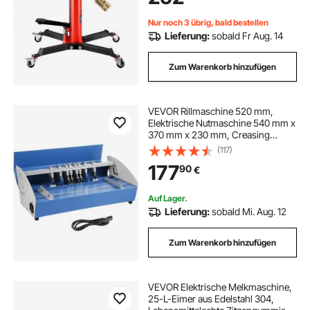
Autogetrieben, Rot
Nur noch 3 übrig, bald bestellen
Lieferung:
sobald Fr Aug. 14
Zum Warenkorb hinzufügen
VEVOR Rillmaschine 520 mm,
Elektrische Nutmaschine 540 mm x
370 mm x 230 mm, Creasing
Maschine 220 V, Bürobedarf und
(117)
Schreibwaren mit
177
90
€
Rundpresstechnik, Falzmaschine
für Dateien, Karten, A4-Papiere
Auf Lager.
Lieferung:
sobald Mi. Aug. 12
Zum Warenkorb hinzufügen
VEVOR Elektrische Melkmaschine,
25-L-Eimer aus Edelstahl 304,