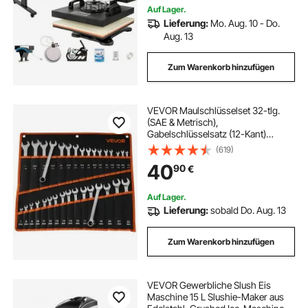
Auf Lager.
Lieferung:
Mo. Aug. 10 - Do.
Aug. 13
Zum Warenkorb hinzufügen
VEVOR Maulschlüsselset 32-tlg.
(SAE & Metrisch),
Gabelschlüsselsatz (12-Kant)
Schraubenschlüsselset mit
(619)
Rolltasche, Ringmaulschlüsselset
40
90
€
aus Kohlenstoffstahl, für Allgemeine
Kfz-Reparaturen
Auf Lager.
Lieferung:
sobald Do. Aug. 13
Zum Warenkorb hinzufügen
VEVOR Gewerbliche Slush Eis
Maschine 15 L Slushie-Maker aus