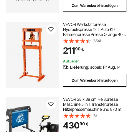
Zum Warenkorb hinzufügen
VEVOR Werkstattpresse
Hydraulikpresse 12 t, Auto Kfz
Rahmenpresse Presse Orange 40-
705 mm, Manuelle Lagerpresse
(654)
Kohlenstoffstahl Werkstattpresse
211
90
€
für die Autobuchsen, Kugelgelenke,
U-Gelenke usw.
Auf Lager.
Lieferung:
sobald Fr Aug. 14
Zum Warenkorb hinzufügen
VEVOR 38 x 38 cm Heißpresse
Maschine 5 in 1 Transferpresse
Hitzepressemaschine und 870 mm
Vinyl Schneideplotter
(6)
Schneideplotter Desktop Maschine
430
90
€
(38 x 38 cm)