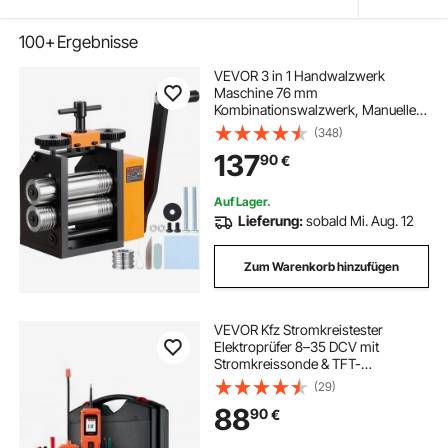
100+
Ergebnisse
VEVOR 3 in 1 Handwalzwerk
Maschine 76 mm
Kombinationswalzwerk, Manueller
Walzwerk Schmuckwalzwerk
(348)
Einstellbare Dicke 0,1-7 mm,
137
90
€
Handwalzwerk Maschine für Gold,
K-Gold, Reines Silber, 925er-Silber
usw.
Auf Lager.
Lieferung:
sobald Mi. Aug. 12
Zum Warenkorb hinzufügen
VEVOR Kfz Stromkreistester
Elektroprüfer 8–35 DCV mit
Stromkreissonde & TFT-
Farbdisplay & Beleuchtung,
(29)
Stromkreisprüfer mit 6 m langem
88
90
€
Verlängerungskabel & Tragkoffer