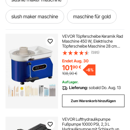
slush maker maschine
maschine für gold
gold maschine
VEVOR Töpferscheibe Keramik Rad
Maschine 450 W, Elektrische
Töpferscheibe Maschine 28 cm
zuckerwatten maschine für zuhause
300 U/min
(595)
Töpferscheibenmaschine, mit Pedal
& Schürze Formmaschine, Geeignet
Endet Aug. 30
für Anfänger, Enthusiasten
cnc maschine
presse maschine
101
90
€
-
6%
108,90
€
Auf Lager.
press maschine
maschinen presse
Lieferung:
sobald Do. Aug. 13
lasergravur maschine glas
Zum Warenkorb hinzufügen
t shirt drucker maschine
VEVOR Lufthydraulikpumpe
Fußpumpe 10000 PSI, 2,3 L
Hydraulikpumpe mit Schlauch und