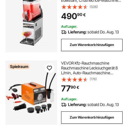
Edelstahl, Crushed Ice-Maschinen
für 60 Tassen Margarita und
(506)
Smoothies, Eis-Slush-Maschine für
490
90
€
Zuhause Partys Restaurants Cafés
Auf Lager.
Lieferung:
sobald Do. Aug. 13
Zum Warenkorb hinzufügen
VEVOR Kfz-Rauchmaschine
Spielraum
Rauchmaschine Lecksuchgerät 8
L/min, Auto-Rauchmaschine
Luftmodus & Rauchmodus zwei
(176)
Modelle, Lecksuchgerät mit
77
90
€
Manometer & Luftpumpen, 12 V
Lecksuchgerät Rauchmaschine
Auf Lager.
Lieferung:
sobald Do. Aug. 13
Zum Warenkorb hinzufügen