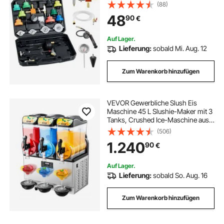
Druckprüfer-Set für Kfz-
(88)
Kühlsysteme, mit Druckpumpe und
48
90
€
Füller aus Aluminiumlegierung
Auf Lager.
Lieferung:
sobald Mi. Aug. 12
Zum Warenkorb hinzufügen
VEVOR Gewerbliche Slush Eis
Maschine 45 L Slushie-Maker mit 3
Tanks, Crushed Ice-Maschine aus
Edelstahl für 180 Tassen Margarita
(506)
und Smoothies, Eis-Slush-
1.240
90
€
Maschine für Zuhause Gastronomie
Cafés Bars
Auf Lager.
Lieferung:
sobald So. Aug. 16
Zum Warenkorb hinzufügen