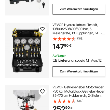
Zum Warenkorb hinzufügen
VEVOR Hydraulikdruck-Testkit,
10/100/250/400/600 bar, 5
Messgeräte, 13 Kupplungen, 14 T-
Anschlüsse, 5 Testschläuche,
(168)
Bagger-Hydraulik-Testmanometer-
147
90
€
Set mit Tragetasche für Bagger-
Traktoren-Maschinen
Auf Lager.
Lieferung:
sobald Mi. Aug. 12
Zum Warenkorb hinzufügen
VEVOR Getriebeheber Motorheber
750 kg, Motorblock Getriebe Heber
85-170 cm Hubbereich, 2-Stufen
Faulenzer hydraulischer
(312)
Wagenheber kfz Heber Motorblock
252
90
€
Motorheber Autowerkstätten