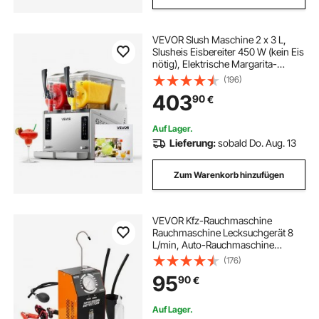
VEVOR Slush Maschine 2 x 3 L,
Slusheis Eisbereiter 450 W (kein Eis
nötig), Elektrische Margarita-
Maschine mit
(196)
Selbstreinigungsfunktion, Geeignet
403
90
€
für Frozen Margaritas Frappés
Milchshakes Shakes
Auf Lager.
Lieferung:
sobald Do. Aug. 13
Zum Warenkorb hinzufügen
VEVOR Kfz-Rauchmaschine
Rauchmaschine Lecksuchgerät 8
L/min, Auto-Rauchmaschine
Luftmodus & Rauchmodus zwei
(176)
Modelle, Lecksuchgerät mit
95
90
€
Manometer & Luftpumpen,
Lecksuchgerät für Nebelmaschinen
Auf Lager.