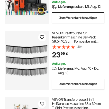
Auf Lager.
Lieferung:
sobald Mi. Aug. 12
Zum Warenkorb hinzufügen
VEVOR Ersatzbürste für
Rasenkehrmaschine 3er-Pack
59,5x10,5 cm, Kompatibel mit
VEVOR Laubkehrmaschine,
(20)
Ersatzteil für Laubsammler,
23
99
€
Bürstenkopf mit V-förmigen
Borsten zum Sammeln von Rasen &
Laub
Auf Lager.
Lieferung:
Mo. Aug. 10 - Do.
Aug. 13
Zum Warenkorb hinzufügen
VEVOR Transferpresse 8 in 1
Heißpresse Maschine 38 x 30 cm
T-Shirt Presse Maschine