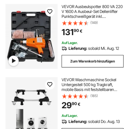
VEVOR Ausbeulspotter 800 VA 220
V 1600 A Ausbeul-Set Dellenlifter
Punktschweißgerät inkl.
verschiedener Elektroden
(149)
Ausbeulwerkzeug zur
131
90
€
professionellen Reparatur von Kfz
Karosserien
Auf Lager.
Lieferung:
sobald Mi. Aug. 12
Zum Warenkorb hinzufügen
VEVOR Waschmaschine Sockel
Untergestell 500 kg Tragkraft,
mobile Basis mit feststellbaren
Zwillingsrädern & 4 Bremsen,
(185)
69,85-89,9 cm verstellbarer
29
90
€
Möbelwagen für Waschmaschine,
Kühlschrank & Trockner
Auf Lager.
Lieferung:
sobald Do. Aug. 13