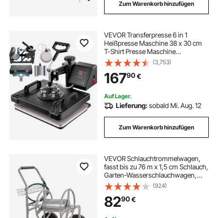
Zum Warenkorb hinzufügen
VEVOR Transferpresse 6 in 1
Heißpresse Maschine 38 x 30 cm
T-Shirt Presse Maschine
Hitzepresse Maschine DIY
(3,753)
Heißpresse mit Digitaler LED-
167
90
€
Temperatur-
Auf Lager.
Lieferung:
sobald Mi. Aug. 12
Zum Warenkorb hinzufügen
VEVOR Schlauchtrommelwagen,
fasst bis zu 76 m x 1,5 cm Schlauch,
Garten-Wasserschlauchwagen,
mobile Werkzeuge mit 4 Rädern
(924)
Stahl zum Pflanzen im Freien mit
82
90
€
Aufbewahrungskorb, für Garten,
Hof, Rasen