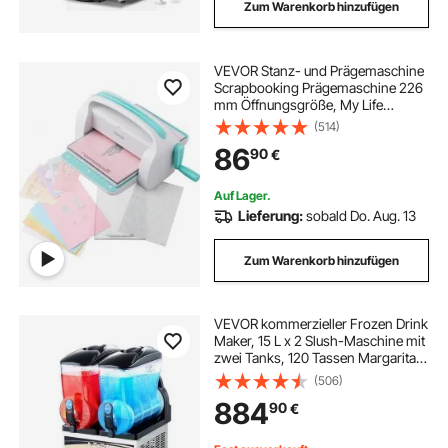
Zum Warenkorb hinzufügen
VEVOR Stanz- und Prägemaschine
Scrapbooking Prägemaschine 226
mm Öffnungsgröße, My Life
Handmade Starter Set, Manuelle
(514)
Prägemaschine Set DIY Handwerk
86
90
€
Karten, Einladungen,
Heimdekoration usw.
Auf Lager.
Lieferung:
sobald Do. Aug. 13
Zum Warenkorb hinzufügen
VEVOR kommerzieller Frozen Drink
Maker, 15 L x 2 Slush-Maschine mit
zwei Tanks, 120 Tassen Margarita-
Smoothie-Maschine aus Edelstahl,
(506)
Slush-Maker für Zuhause Partys
884
90
€
Restaurants Cafés Bars