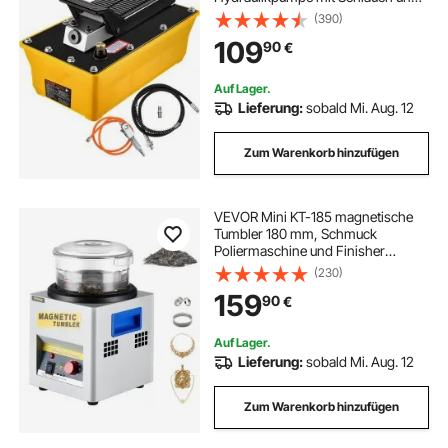
t-shirt druck maschine
Spritzpistole, 700 kg/cm²
(390)
Einstellbarer Druck und 0,7-1
109
90
€
Bereich für das Aufrüsten und
t shirt druck maschine
Bewegen von schweren Maschine
Auf Lager.
Lieferung:
sobald Mi. Aug. 12
Zum Warenkorb hinzufügen
VEVOR Mini KT-185 magnetische
Tumbler 180 mm, Schmuck
Poliermaschine und Finisher
Maschine mit guter Zeitfunktion,
(230)
schneller
159
90
€
Verarbeitungsgeschwindigkeit für
Leichtmetall, Nichteisenmetalle,
2000 RPM
Auf Lager.
Lieferung:
sobald Mi. Aug. 12
Zum Warenkorb hinzufügen