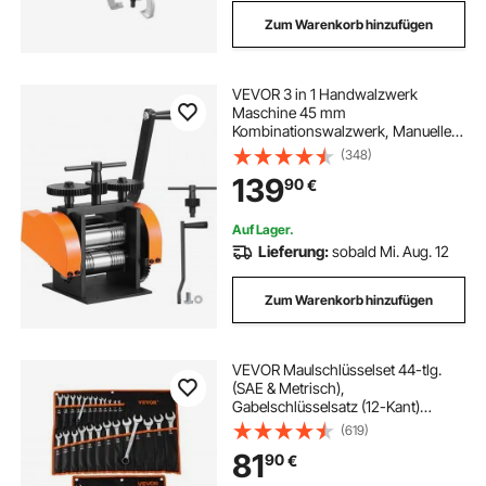
Zum Warenkorb hinzufügen
VEVOR 3 in 1 Handwalzwerk
Maschine 45 mm
Kombinationswalzwerk, Manueller
Walzwerk Schmuckwalzwerk
(348)
Einstellbare Dicke von 0 bis 6 mm,
139
90
€
Handwalzwerk Maschine für Platin /
K-Gold / Messing / Aluminium
Auf Lager.
Lieferung:
sobald Mi. Aug. 12
Zum Warenkorb hinzufügen
VEVOR Maulschlüsselset 44-tlg.
(SAE & Metrisch),
Gabelschlüsselsatz (12-Kant)
Schraubenschlüsselset mit
(619)
Rolltasche, Ringmaulschlüsselset
81
90
€
aus Kohlenstoffstahl, für Allgemeine
Kfz-Reparaturen