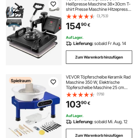
Heißpresse Maschine 38x30cm T-
shirt Presse Maschine Hitzepresse
Maschine DIY Heat Press mit
(3,753)
Digitaler LED-Temperatur- und
154
90
€
Zeitcontroller
Auf Lager.
Lieferung:
sobald Fr Aug. 14
Zum Warenkorb hinzufügen
VEVOR Töpferscheibe Keramik Rad
Spielraum
Maschine 350 W, Elektrische
Töpferscheibe Maschine 25 cm
300 U/min
(179)
Töpferscheibenmaschine, mit Pedal
103
90
€
& Schürze Formmaschine, Geeignet
für Anfänger, Enthusiasten
Auf Lager.
Lieferung:
sobald Mi. Aug. 12
Zum Warenkorb hinzufügen