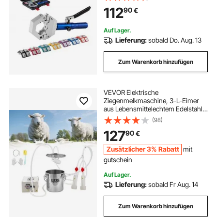
Crimpwerkzeug für Kfz- &
112
90
€
Klimaanlagenreparaturen – inkl.
Koffer
Auf Lager.
Lieferung:
sobald Do. Aug. 13
Zum Warenkorb hinzufügen
VEVOR Elektrische
Ziegenmelkmaschine, 3-L-Eimer
aus Lebensmittelechtem Edelstahl,
Melkausrüstung mit 5200-mAh-
(98)
Akku, 2 Zitzengummis, Pulsations-
127
90
€
Vakuummelkmaschine,
Impulsmelker (nur für Ziegen)
Zusätzlicher 3% Rabatt
mit
gutschein
Auf Lager.
Lieferung:
sobald Fr Aug. 14
Zum Warenkorb hinzufügen