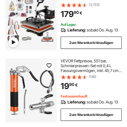
Hitzepresse Maschine DIY
(3,753)
Heißpresse mit Digitaler LED-
179
90
€
Temperatur-
Auf Lager.
Lieferung:
sobald Do. Aug. 13
Zum Warenkorb hinzufügen
VEVOR Fettpresse, 551 bar,
Schmierpressen-Set mit 0,4 L
Fassungsvermögen, inkl. 45,7 cm
Flexschlauch, Doppelgriff-
(136)
Fettkupplung, starrem
19
90
€
Verlängerungsrohr & scharfer Düse
für Kfz & Schifffahrt
Fast ausverkauft
Lieferung:
sobald Do. Aug. 13
Zum Warenkorb hinzufügen