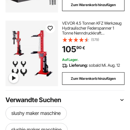
Zum Warenkorb hinzufügen
VEVOR 4.5 Tonnen KFZ Werkzeug
Hydraulischer Federspanner 1
Tonne Nenndruckkraft
Federbeinspanner 11-13cm & 14-
(579)
17cm Federverschluss Federbein
105
90
€
Spanner mit auslaufsicherer
Hydraulikpumpe
Auf Lager.
Lieferung:
sobald Mi. Aug. 12
Zum Warenkorb hinzufügen
Verwandte Suchen
slushy maker maschine
slushie maker maschine