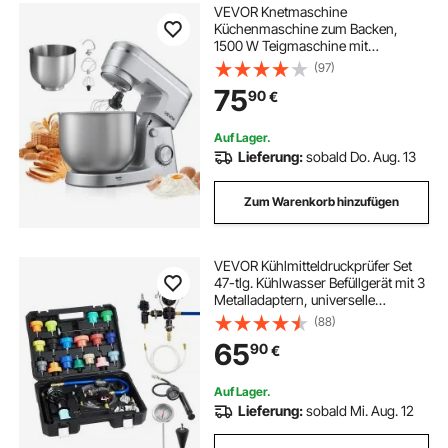
VEVOR Knetmaschine
Küchenmaschine zum Backen,
1500 W Teigmaschine mit
Edelstahlschüsseln (4,2 + 5,7 L) &
(97)
Knethaken & Rührbesen &
75
90
€
Schneebesen, 10-Gang einstellbare
kippbare Rührmaschine Standmixer
Auf Lager.
Lieferung:
sobald Do. Aug. 13
Zum Warenkorb hinzufügen
VEVOR Kühlmitteldruckprüfer Set
47-tlg. Kühlwasser Befüllgerät mit 3
Metalladaptern, universelle
Passform, Druckprüfwerkzeug für
(88)
Kfz-Kühlsysteme, mit Druckpumpe
65
90
€
und Kunststofffüller
Auf Lager.
Lieferung:
sobald Mi. Aug. 12