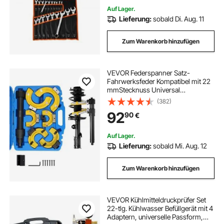
Auf Lager.
Lieferung:
sobald Di. Aug. 11
Zum Warenkorb hinzufügen
VEVOR Federspanner Satz-
Fahrwerksfeder Kompatibel mit 22
mmStecknuss Universal
Federspanner 4500kg Tragfähigkeit
(382)
KFZ Auto Profi Feder Spanner
92
90
€
Stoßdämpfer Werkzeug Federbeine
Auf Lager.
Lieferung:
sobald Mi. Aug. 12
Zum Warenkorb hinzufügen
VEVOR Kühlmitteldruckprüfer Set
22-tlg. Kühlwasser Befüllgerät mit 4
Adaptern, universelle Passform,