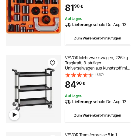
Auspresswerkzeug Set
81
90
€
Kohlenstoffstahl Kfz Werkzeug Satz
mit Kasten Kugelgelenkabzieher
Auf Lager.
Lieferung:
sobald Do. Aug. 13
Zum Warenkorb hinzufügen
VEVOR Mehrzweckwagen, 226 kg
Tragkraft, 3-stufiger
Universalwagen aus Kunststoff mit
360° Schwenkrädern (2 mit
(367)
Bremse), 106x49x98 cm großer
84
90
€
Servierwagen für Lager, Büro,
Zuhause, Restaurant, Küche
Auf Lager.
Lieferung:
sobald Do. Aug. 13
Zum Warenkorb hinzufügen
VEVOR Transferpresse 5 in 1