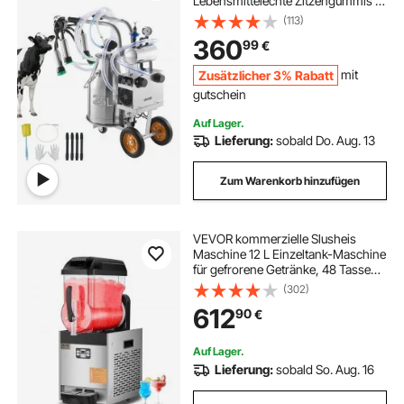
Lebensmittelechte Zitzengummis &
Silikonschlauch, Starke Saugkraft,
(113)
Vakuumpulsation, elektrische
360
99
€
Melkausrüstung mit Rädern für
Kühe
Zusätzlicher 3% Rabatt
mit
gutschein
Auf Lager.
Lieferung:
sobald Do. Aug. 13
Zum Warenkorb hinzufügen
VEVOR kommerzielle Slusheis
Maschine 12 L Einzeltank-Maschine
für gefrorene Getränke, 48 Tassen
Edelstahl Slush-Eis-Maschine mit
(302)
Tastenfeld Softeis Maker für Partys
612
90
€
Restaurants Cafés Bars Schwarz
Auf Lager.
Lieferung:
sobald So. Aug. 16