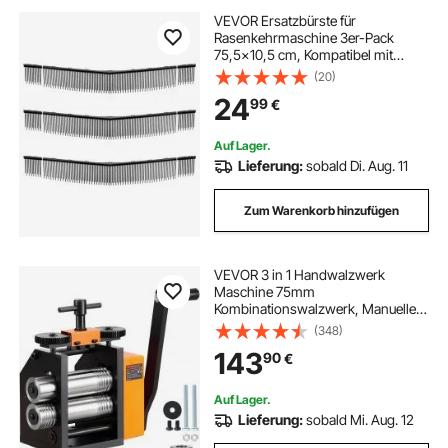
VEVOR Ersatzbürste für
Rasenkehrmaschine 3er-Pack
75,5x10,5 cm, Kompatibel mit
VEVOR Laubkehrmaschine,
(20)
Ersatzteil für Laubsammler,
24
99
€
Bürstenkopf mit V-förmigen
Borsten zum Sammeln von Rasen &
Laub
Auf Lager.
Lieferung:
sobald Di. Aug. 11
Zum Warenkorb hinzufügen
VEVOR 3 in 1 Handwalzwerk
Maschine 75mm
Kombinationswalzwerk, Manueller
Walzwerk Schmuckwalzwerk
(348)
Einstellbare Dicke von 0,03 bis
143
90
€
6,5mm, Handwalzwerk Maschine
für Platin / K-Gold / Messing
Auf Lager.
Lieferung:
sobald Mi. Aug. 12