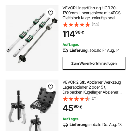
VEVOR Linearführung HGR 20-
1700mm Linearschiene mit 4PCS
Gleitblock Kugelumlaufspindel
Führungsschiene für 3D Drucker
(152)
CNC Maschine
114
90
€
Auf Lager.
Lieferung:
sobald Fr Aug. 14
Zum Warenkorb hinzufügen
VEVOR 2 Stk. Abzieher Werkzeug
Lagerabzieher 2 oder 5 t,
Dreibacken Kugellager Abzieher
Innen Außen 76,2 / 177,8 mm Max.
(74)
Spreizung, Parallelabzieher
45
90
€
Lagerabzieher Set Kfz Abzieher
Werkzeug
Auf Lager.
Lieferung:
sobald Do. Aug. 13