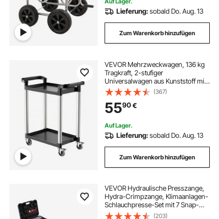
Auf Lager.
Lieferung:
sobald Do. Aug. 13
Zum Warenkorb hinzufügen
VEVOR Mehrzweckwagen, 136 kg
Tragkraft, 2-stufiger
Universalwagen aus Kunststoff mit
360° Schwenkrädern (2 mit
(367)
Bremsen), 800x410x945 mm
55
90
€
großer Servierwagen für Lager,
Büro, Zuhause, Restaurant, Küche
Auf Lager.
Lieferung:
sobald Do. Aug. 13
Zum Warenkorb hinzufügen
VEVOR Hydraulische Presszange,
Hydra-Crimpzange, Klimaanlagen-
Schlauchpresse-Set mit 7 Snap-
On-Einsätzen, Schlauch-
(203)