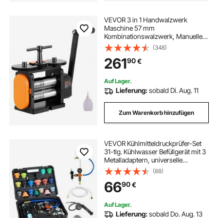
VEVOR 3 in 1 Handwalzwerk
Maschine 57 mm
Kombinationswalzwerk, Manueller
Walzwerk Schmuckwalzwerk
(348)
Einstellbare Dicke von 0 bis 5,5
261
90
€
mm, Handwalzwerk Maschine für
Platin / K-Gold / Messing /
Aluminium
Auf Lager.
Lieferung:
sobald Di. Aug. 11
Zum Warenkorb hinzufügen
VEVOR Kühlmitteldruckprüfer-Set
31-tlg. Kühlwasser Befüllgerät mit 3
Metalladaptern, universelle
Passform, Druckprüfwerkzeug für
(88)
Kfz-Kühlsysteme, mit Druckpumpe
66
90
€
und Aluminium-Kunststoff-Füller
Auf Lager.
Lieferung:
sobald Do. Aug. 13