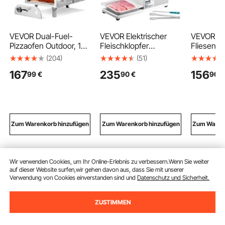
VEVOR Dual-Fuel-
VEVOR Elektrischer
VEVOR
Pizzaofen Outdoor, 12
Fleischklopfer
Fliesensc
Zoll Holzfeuer &
Fleischzartmacher 450
mm,
(204)
(51)
Propangas-Pizzaofen,
W mit 54
Fliesens
167
235
156
99
€
90
€
90
€
Pellet- & Propan-
Edelstahlklingen,
ne mit Fe
Pizzamaker mit
Professionelles
Basis & V
Thermometer &
Fleischklopferwerkzeu
Winkelans
klappbarem Bein,
g 415x170x420 mm
Wolframk
Pizzakocher für
Atomatischer
Schneids
Camping im Freien &
Schweinefleisch-
Präzision
Zum Warenkorb hinzufügen
Zum Warenkorb hinzufügen
Zum Warenk
Garten
Rindersteakklopfer
Ausrichtun
Küchenhelfer
Keramikfl
Wir verwenden Cookies, um Ihr Online-Erlebnis zu verbessern.Wenn Sie weiter
Empfohlene Suchabfragen
auf dieser Website surfen,wir gehen davon aus, dass Sie mit unserer
Verwendung von Cookies einverstanden sind und
Datenschutz und Sicherheit.
Dutch Mini Pfannkuchen Maschine
Ice-Cream-Roll
ZUSTIMMEN