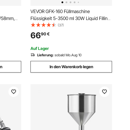
VEVOR GFK-160 Füllmaschine
2/58mm,
Flüssigkeit 5-3500 ml 30W Liquid Filling
esse, DIY
Machine Abfüller
(37)
 Badge
Flüssigkeitsabfüllmaschine
66
90
€
bzeichen
Auf Lager
Lieferung:
sobald Mo.Aug 10
en
In den Warenkorb legen