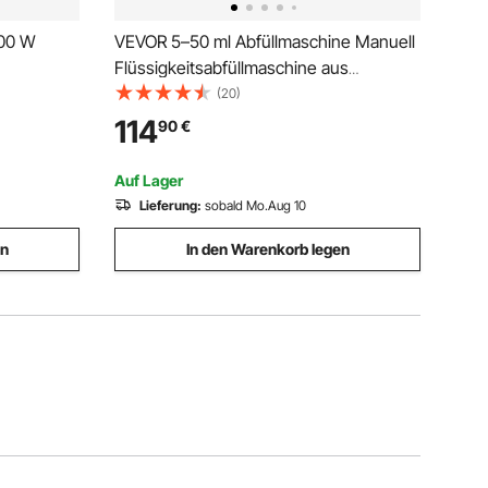
00 W
VEVOR 5–50 ml Abfüllmaschine Manuell
Flüssigkeitsabfüllmaschine aus
lebensmittelechtem Edelstahl 304
(20)
troller
Silikon PTFE Filling Machine Inkl. zwei
114
90
€
Machine 7
Düsen 4 mm / 8 mm ideal zum Abfüllen
ochzeit,
von Honig Öl Essenz
Auf Lager
Lieferung:
sobald Mo.Aug 10
en
In den Warenkorb legen