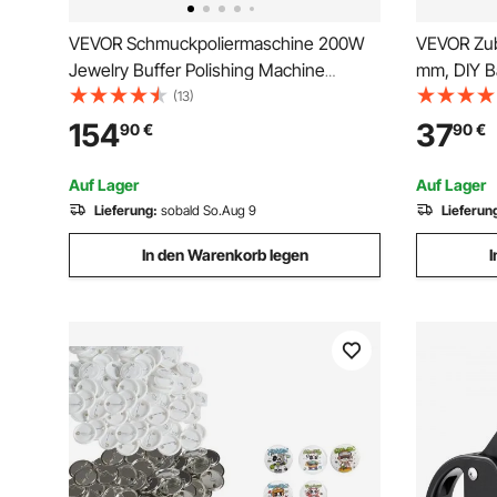
VEVOR Schmuckpoliermaschine 200W
VEVOR Zub
Jewelry Buffer Polishing Machine
mm, DIY B
Schmuckpolierpuffer Poliermaschine
Ersatzteil
(13)
Schmuckschleifer für die Herstellung
Abzeichen
154
37
90
€
90
€
und Wartung von Schmuck
Kunststoff
Metalldeck
Auf Lager
Auf Lager
Lieferumfa
Lieferung:
sobald So.Aug 9
Lieferun
In den Warenkorb legen
I