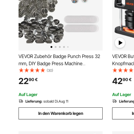
VEVOR Zubehör Badge Punch Press 32
VEVOR Bu
mm, DIY Badge Press Machine
Knopfmach
Ersatzteile 500 Stk, Metall + Kunststoff /
Badge Pun
(30)
250 + 250 Stk. Abzeichen
Badge Pre
22
42
90
€
90
€
Maker für 
inkl. Zaub
Auf Lager
Auf Lager
Lieferung:
sobald Di.Aug 11
Lieferun
In den Warenkorb legen
I