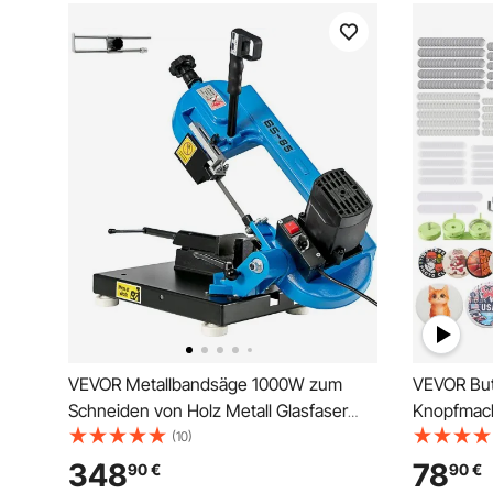
VEVOR Metallbandsäge 1000W zum
VEVOR Bu
Schneiden von Holz Metall Glasfaser
Knopfmac
Kunststoff
Press 58/
(10)
Knopfteile
348
78
90
€
90
€
Zauberbuc