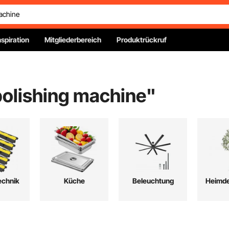
nspiration
Mitgliederbereich
Produktrückruf
polishing machine
"
echnik
Küche
Beleuchtung
Heimde