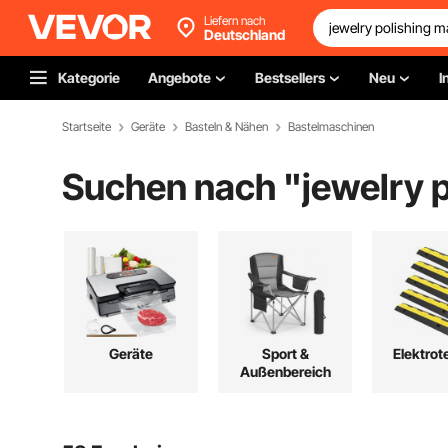
Liefern nach
Deutschland
Kategorie
Angebote
Bestsellers
Neu
I
Startseite
Geräte
Basteln & Nähen
Bastelmaschinen
Suchen nach "
jewelry 
Geräte
Sport &
Elektrot
Außenbereich