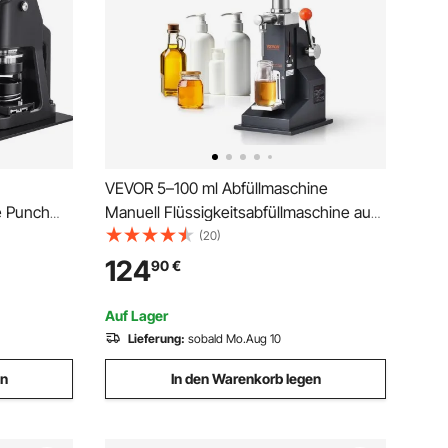
VEVOR 5–100 ml Abfüllmaschine
e Punch
Manuell Flüssigkeitsabfüllmaschine aus
ker mit 300
lebensmittelechtem Edelstahl 304
(20)
 &
Silikon PTFE Filling Machine Inkl. zwei
124
90
€
Düsen 4 mm / 8 mm ideal zum Abfüllen
ge
von Honig Öl Essenz
Auf Lager
Lieferung:
sobald Mo.Aug 10
en
In den Warenkorb legen