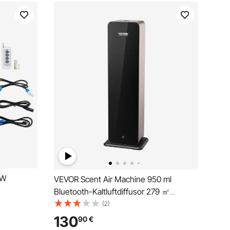
 W
VEVOR Scent Air Machine 950 ml
Bluetooth-Kaltluftdiffusor 279 ㎡
wasserlos
(2)
troller
130
90
€
Machine 7