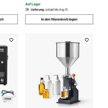
ergonomischer Griff, DIY Badge Press
Auf Lager
Machine grün
Lieferung:
sobald Mo.Aug 10
ich
In den Warenkorb legen