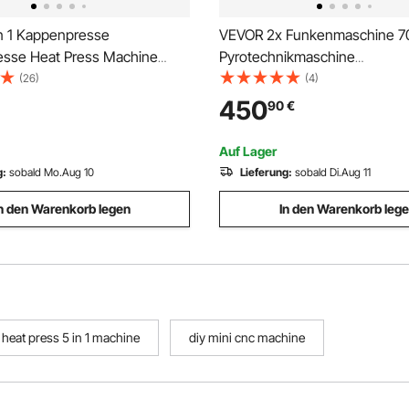
n 1 Kappenpresse
VEVOR 2x Funkenmaschine 7
sse Heat Press Machine
Pyrotechnikmaschine
, Heißpresse Transferpress
Aluminiumlegierung
(26)
(4)
größen 16,8x7 cm,
Feuerwerksmaschine DMX Con
450
90
€
m, 15,5x7,6 cm, Heißpresse
Einstellbar 2–5m Cold Spark 
ess Zeit- und
min pro Nachladen Ideal für H
Auf Lager
rregler
DJ Show, Partys
g:
sobald Mo.Aug 10
Lieferung:
sobald Di.Aug 11
n den Warenkorb legen
In den Warenkorb leg
heat press 5 in 1 machine
diy mini cnc machine