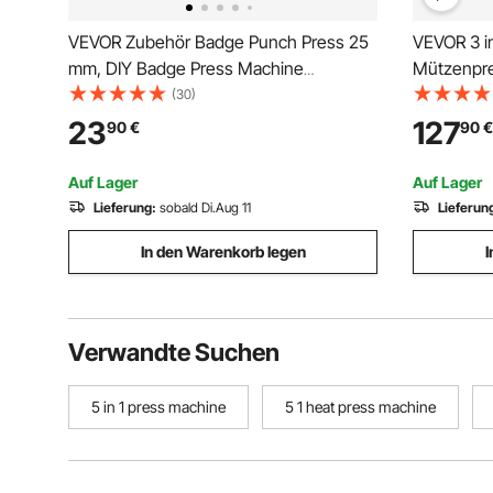
VEVOR Zubehör Badge Punch Press 25
VEVOR 3 i
mm, DIY Badge Press Machine
Mützenpre
Ersatzteile 500 Stk, Metall + Kunststoff /
16,3x8 cm
(30)
250 + 250 Stk. Abzeichen
mit 3 Pad
23
127
90
€
90
€
16,8x9,8 c
Transferpr
Auf Lager
Auf Lager
Temperatu
Lieferung:
sobald Di.Aug 11
Lieferun
In den Warenkorb legen
I
Verwandte Suchen
5 in 1 press machine
5 1 heat press machine