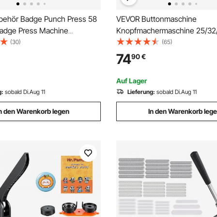
ehör Badge Punch Press 58
VEVOR Buttonmaschine
adge Press Machine
Knopfmachermaschine 25/3
e 500 Stk
Badge Punch Press, Buttonpr
(30)
(65)
pressmaschine, Metall +
Badge Press Machine Button
74
90
€
 / 250 + 250 Stk. mit
Maker für Personalisiertes A
el (Maschine nicht im
inkl. Zauberbuch
Auf Lager
ng enthalten)
g:
sobald Di.Aug 11
Lieferung:
sobald Di.Aug 11
n den Warenkorb legen
In den Warenkorb leg