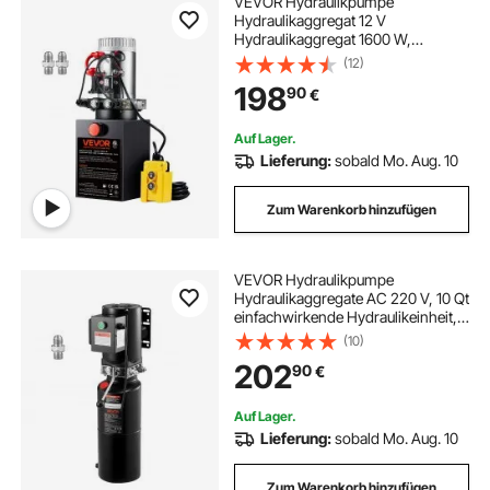
VEVOR Hydraulikpumpe
Hydraulikaggregat 12 V
Hydraulikaggregat 1600 W,
Doppelwirkende Hydraulikpumpe
(12)
Hydraulic Power Pack, 2 Gal Tank
198
90
€
Hand Pump Hydraulikaggregat, für
Aufzüge, Gabelstapler usw.
Auf Lager.
Lieferung:
sobald Mo. Aug. 10
Zum Warenkorb hinzufügen
VEVOR Hydraulikpumpe
Hydraulikaggregate AC 220 V, 10 Qt
einfachwirkende Hydraulikeinheit,
6,3 L/min Ölfluss, max. Förderdruck
(10)
22 MPa für Muldenkipper
202
90
€
Autowerkstätten Autohebebühnen,
schwarz
Auf Lager.
Lieferung:
sobald Mo. Aug. 10
Zum Warenkorb hinzufügen