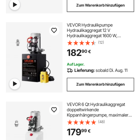
Zum Warenkorb hinzufügen
VEVOR Hydraulikpumpe
Hydraulikaggregat 12 V
Hydraulikaggregat 1600 W,
Einfachwirkende Hydraulikpumpe
(12)
Hydraulic Power Pack, 3 Gal Tank
182
90
€
Hand Pump Hydraulikaggregat, für
Aufzüge, Gabelstapler usw.
Auf Lager.
Lieferung:
sobald Di. Aug. 11
Zum Warenkorb hinzufügen
VEVOR 6 Qt Hydraulikaggregat
doppeltwirkende
Kippanhängerpumpe, maximaler
Öffnungsdruck 22 MPa und
(48)
Fördermenge 3,4 L/min, 12 V DC
179
99
€
Hydraulikpumpe mit Metallbehälter
für Kippanhänger Weiß