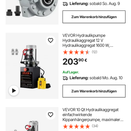
Lieferung:
sobald So. Aug. 9
Zum Warenkorb hinzufügen
VEVOR Hydraulikpumpe
Hydraulikaggregat 12 V
Hydraulikaggregat 1600 W,
Doppelwirkende Hydraulikpumpe
(12)
Hydraulic Power Pack, 2,5 Gal Tank
203
90
€
Hand Pump Hydraulikaggregat, für
Aufzüge, Gabelstapler usw.
Auf Lager.
Lieferung:
sobald Mo. Aug. 10
Zum Warenkorb hinzufügen
VEVOR 10 Qt Hydraulikaggregat
einfachwirkende
Kippanhängerpumpe, maximaler
Öffnungsdruck 22 MPa und
(34)
Fördermenge 3,4 L/min, 12 V DC