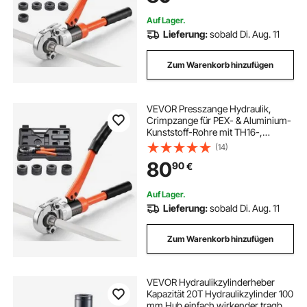
Edelstahlrohre
Auf Lager.
Lieferung:
sobald Di. Aug. 11
Zum Warenkorb hinzufügen
VEVOR Presszange Hydraulik,
Crimpzange für PEX- & Aluminium-
Kunststoff-Rohre mit TH16-,
TH20-, TH26- & TH32-Backen
(14)
sowie Tragekoffer, Presswerkzeug-
80
90
€
Set für Sanitärreparaturen & -
installationen
Auf Lager.
Lieferung:
sobald Di. Aug. 11
Zum Warenkorb hinzufügen
VEVOR Hydraulikzylinderheber
Kapazität 20T Hydraulikzylinder 100
mm Hub einfach wirkender tragbar