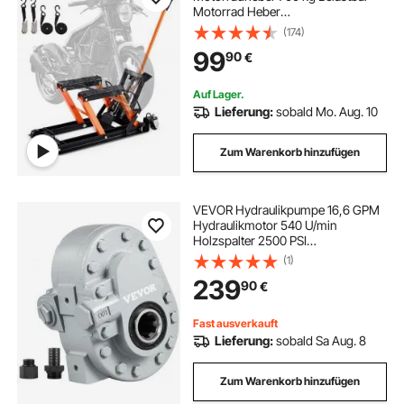
Motorrad Heber
Motorradhebebühne Montagebock
(174)
Motorrad, Einstellbare 120-385 mm
99
90
€
Montagebock Motorradlift,
Motoständer in Garage &
Außenbereichen
Auf Lager.
Lieferung:
sobald Mo. Aug. 10
Zum Warenkorb hinzufügen
VEVOR Hydraulikpumpe 16,6 GPM
Hydraulikmotor 540 U/min
Holzspalter 2500 PSI
Hydraulikspalter SAE 12
(1)
Auslassanschluss Hydraulikpumpe
239
90
€
für Holzspalter für LKW-
Heckklappenlift, Scherenlift,
Kippanhänger
Fast ausverkauft
Lieferung:
sobald Sa Aug. 8
Zum Warenkorb hinzufügen