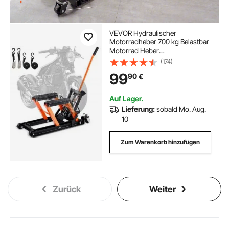
VEVOR Hydraulischer
Motorradheber 700 kg Belastbar
Motorrad Heber
Motorradhebebühne
(174)
Montagebock Motorrad,
99
90
€
Einstellbare 120-385 mm
Montagebock Motorradlift,
Motoständer in Garage &
Auf Lager.
Außenbereichen
Lieferung:
sobald Mo. Aug.
10
Zum Warenkorb hinzufügen
Zurück
Weiter