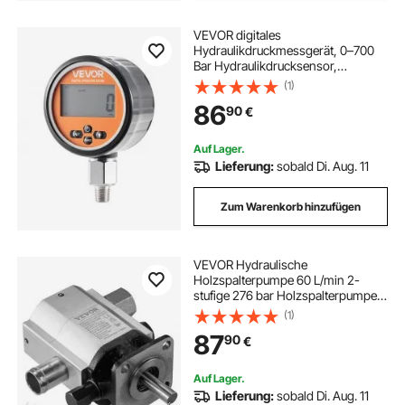
VEVOR digitales
Hydraulikdruckmessgerät, 0–700
Bar Hydraulikdrucksensor,
Manometertester mit 1/4 Zoll NPT-
(1)
Basiseingang für
86
90
€
Baggerbaumaschinen,
Hydraulikprüfmanometer
Edelstahlgehäuse
Auf Lager.
Lieferung:
sobald Di. Aug. 11
Zum Warenkorb hinzufügen
VEVOR Hydraulische
Holzspalterpumpe 60 L/min 2-
stufige 276 bar Holzspalterpumpe
2,54 cm Einlass 1,27 cm NPT
(1)
Auslass 3600 U/min hydraulische
87
90
€
Aluminium-Zahnradpumpe für
Holzspalter mit kleinem Motor
Schneepflug
Auf Lager.
Lieferung:
sobald Di. Aug. 11