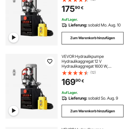
Hydraulic Power Pack, 7,57 L Tank
175
90
€
Hand Pump Hydraulikaggregat, für
Aufzüge, Gabelstapler usw.
Auf Lager.
Lieferung:
sobald Mo. Aug. 10
Zum Warenkorb hinzufügen
VEVOR Hydraulikpumpe
Hydraulikaggregat 12 V
Hydraulikaggregat 1600 W,
Einfachwirkende Hydraulikpumpe
(12)
Hydraulic Power Pack, 3,79 L Tank
169
90
€
Hand Pump Hydraulikaggregat, für
Aufzüge, Gabelstapler usw.
Auf Lager.
Lieferung:
sobald So. Aug. 9
Zum Warenkorb hinzufügen