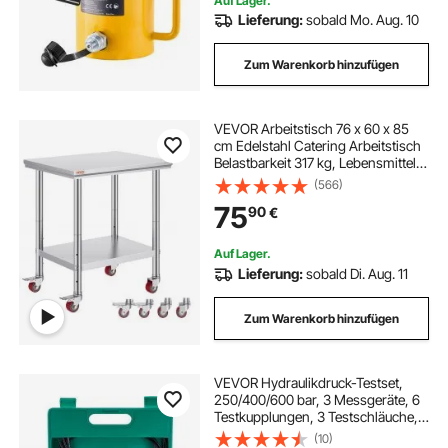
Auf Lager.
Lieferung:
sobald Mo. Aug. 10
Zum Warenkorb hinzufügen
VEVOR Arbeitstisch 76 x 60 x 85
cm Edelstahl Catering Arbeitstisch
Belastbarkeit 317 kg, Lebensmittel
Zubereitungstisch mit Nachlauf
(566)
gewerblicher Küchentisch für Küche
75
90
€
Bar rollbar
Auf Lager.
Lieferung:
sobald Di. Aug. 11
Zum Warenkorb hinzufügen
VEVOR Hydraulikdruck-Testset,
250/400/600 bar, 3 Messgeräte, 6
Testkupplungen, 3 Testschläuche,
Bagger-Hydraulik-Testmanometer-
(10)