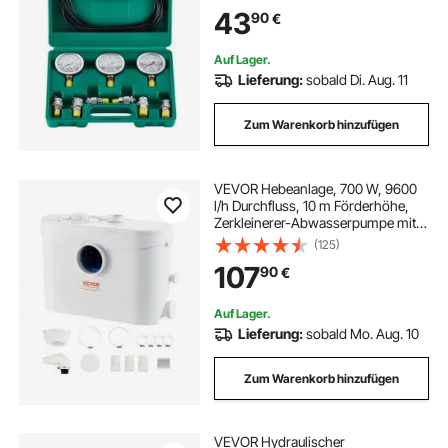
Set mit Tragbarer Tragetasche für
43
90
€
Bagger, Traktoren, Baumaschinen
Auf Lager.
Lieferung:
sobald Di. Aug. 11
Zum Warenkorb hinzufügen
VEVOR Hebeanlage, 700 W, 9600
l/h Durchfluss, 10 m Förderhöhe,
Zerkleinerer-Abwasserpumpe mit 3
Wassereinlässen für Toilette, Keller,
(125)
Küche, Waschbecken, Badewanne,
107
90
€
Abwasserentsorgung,
Aufspülmaschine
Auf Lager.
Lieferung:
sobald Mo. Aug. 10
Zum Warenkorb hinzufügen
VEVOR Hydraulischer