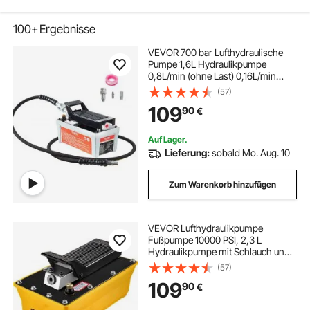
100+
Ergebnisse
VEVOR 700 bar Lufthydraulische
Pumpe 1,6L Hydraulikpumpe
0,8L/min (ohne Last) 0,16L/min
(Belastung) Hydraulische
(57)
Fußpumpe mit 2m Schlauch Luft
109
90
€
Fußpumpe Autoreparatur
Öltakelage Maschinenwartung
Auf Lager.
Lieferung:
sobald Mo. Aug. 10
Zum Warenkorb hinzufügen
VEVOR Lufthydraulikpumpe
Fußpumpe 10000 PSI, 2,3 L
Hydraulikpumpe mit Schlauch und
Spritzpistole, 700 kg/cm²
(57)
Einstellbarer Druck und 0,7-1
109
90
€
Bereich für das Aufrüsten und
Bewegen von schweren Maschine