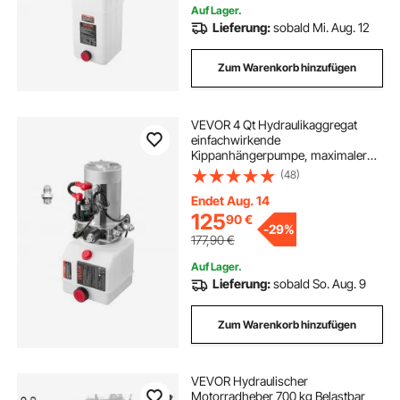
Auf Lager.
Lieferung:
sobald Mi. Aug. 12
Zum Warenkorb hinzufügen
VEVOR 4 Qt Hydraulikaggregat
einfachwirkende
Kippanhängerpumpe, maximaler
Öffnungsdruck 22 MPa und
(48)
Fördermenge 3,4 L/min, 12 V DC
Hydraulikpumpe mit Metallbehälter
Endet Aug. 14
für Kippanhänger Weiß
125
90
€
-
29%
177,90
€
Auf Lager.
Lieferung:
sobald So. Aug. 9
Zum Warenkorb hinzufügen
VEVOR Hydraulischer
Motorradheber 700 kg Belastbar