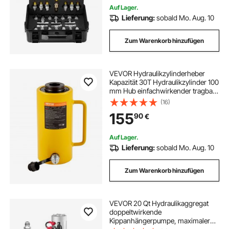
Auf Lager.
Lieferung:
sobald Mo. Aug. 10
Zum Warenkorb hinzufügen
VEVOR Hydraulikzylinderheber
Kapazität 30T Hydraulikzylinder 100
mm Hub einfachwirkender tragbar
gelb, hydraulische Wagenheber
(16)
Hohlkolbenheber Hydraulikflasche
155
90
€
6,9 kg für Riggers-Hersteller
Auf Lager.
Lieferung:
sobald Mo. Aug. 10
Zum Warenkorb hinzufügen
VEVOR 20 Qt Hydraulikaggregat
doppeltwirkende
Kippanhängerpumpe, maximaler