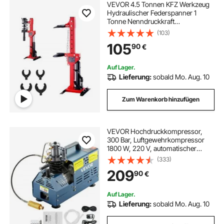
VEVOR 4.5 Tonnen KFZ Werkzeug
Hydraulischer Federspanner 1
Tonne Nenndruckkraft
Federbeinspanner 11-13cm & 14-
(103)
17cm Federverschluss Federbein
105
90
€
Spanner mit auslaufsicherer
Hydraulikpumpe
Auf Lager.
Lieferung:
sobald Mo. Aug. 10
Zum Warenkorb hinzufügen
VEVOR Hochdruckkompressor,
300 Bar, Luftgewehrkompressor
1800 W, 220 V, automatischer
Druckentlastung, geeignet für
(333)
Paintball-Luftgewehre, PCP-
209
90
€
Gewehre und Tauchflaschen
Auf Lager.
Lieferung:
sobald Mo. Aug. 10