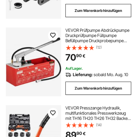
Zum Warenkorb hinzufügen
VEVOR Prüfpumpe Abdrückpumpe
Druckprüfpumpe Füllpumpe
Befüllpumpe Druckprobepumpe
Hydrostatische Testpumpe
(12)
Hydraulikdruckprüfpumpe 60 bar /
70
90
€
860 psi / 6 MPa Wasserdruckprüfer
12 L Tankvolumen
Auf Lager.
Lieferung:
sobald Mo. Aug. 10
Zum Warenkorb hinzufügen
VEVOR Presszange Hydraulik,
multifunktionales Presswerkzeug
mit TH16 TH20 TH26 TH32 Backen,
Crimpzange für PEX- & Aluminium-
(14)
Kunststoff-Rohre sowie V12 V15
89
90
€
V18 V22 V28 Backen für