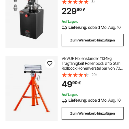
Öffnungsdruck 22 MPa und
(8)
Fördermenge 3,4 L/min, 12 V DC
229
90
€
Hydraulikpumpe mit Metallbehälter
für Kippanhänger Schwarz
Auf Lager.
Lieferung:
sobald Mo. Aug. 10
Zum Warenkorb hinzufügen
VEVOR Rollenständer 1134kg
Tragfähigkeit Rollenbock #45 Stahl
Rollbock Höhenverstellbar von 700
bis 1320mm Klappbock
(20)
Unterstellbock Arbeitsbock
49
90
€
Montagebock für Tischsäge
Hobelmaschine Schleifmaschine
Auf Lager.
Lieferung:
sobald Mo. Aug. 10
Zum Warenkorb hinzufügen