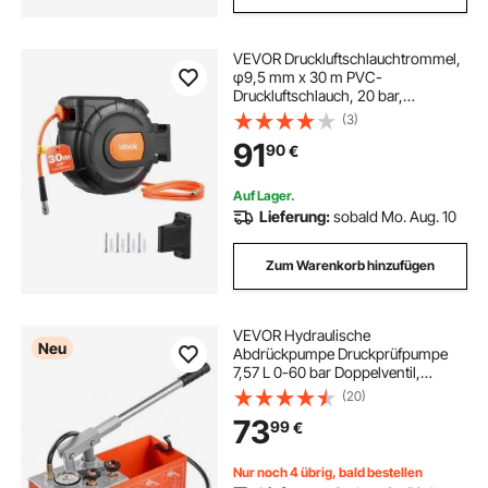
VEVOR Druckluftschlauchtrommel,
φ9,5 mm x 30 m PVC-
Druckluftschlauch, 20 bar,
Geschlossener Schlauchaufroller
(3)
mit Automatischer Aufwicklung & 2
91
90
€
m Zuleitung, 180° Schwenkbare
Decken-/Wandhalterung
Auf Lager.
Lieferung:
sobald Mo. Aug. 10
Zum Warenkorb hinzufügen
VEVOR Hydraulische
Neu
Abdrückpumpe Druckprüfpumpe
7,57 L 0-60 bar Doppelventil,
Handdruckpumpe mit Manometer
(20)
und Tank, für Rohrleitungen,
73
99
€
Wasserleitungen, Heizungen,
Druck- und Leckprüfung
Nur noch 4 übrig, bald bestellen