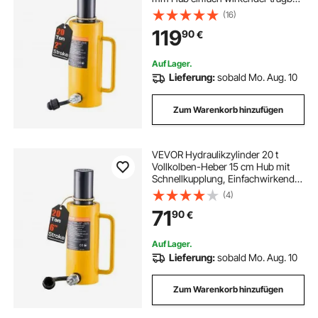
gelb hydraulischer Wagenheber
(16)
119
90
€
Auf Lager.
Lieferung:
sobald Mo. Aug. 10
Zum Warenkorb hinzufügen
VEVOR Hydraulikzylinder 20 t
Vollkolben-Heber 15 cm Hub mit
Schnellkupplung, Einfachwirkender
Hydraulikzylinder Tragbarer
(4)
Hydraulikheber für Heben Drücken
71
90
€
Ziehen Maschinenbau Werkstatt
Garage
Auf Lager.
Lieferung:
sobald Mo. Aug. 10
Zum Warenkorb hinzufügen