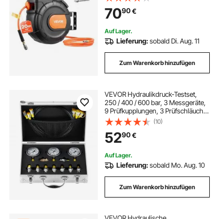
mit Automatischer Aufwicklung & 2
70
90
€
m Zuleitung, 180° Schwenkbare
Decken-/Wandhalterung
Auf Lager.
Lieferung:
sobald Di. Aug. 11
Zum Warenkorb hinzufügen
VEVOR Hydraulikdruck-Testset,
250 / 400 / 600 bar, 3 Messgeräte,
9 Prüfkupplungen, 3 Prüfschläuche,
Bagger-Hydraulik-Testmessgeräte-
(10)
Set mit Tragbarer Tragetasche für
52
90
€
Bagger, Traktoren, Baumaschinen
Auf Lager.
Lieferung:
sobald Mo. Aug. 10
Zum Warenkorb hinzufügen
VEVOR Hydraulische