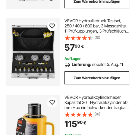
Zum Warenkorb hinzufügen
VEVOR Hydraulikdruck-Testset,
250 / 400 / 600 bar, 3 Messgeräte,
11 Prüfkupplungen, 3 Prüfschläuche,
Bagger-Hydraulik-Testmessgeräte-
(10)
Set mit Tragbarer Tragetasche für
57
90
€
Bagger, Traktoren, Baumaschinen
Auf Lager.
Lieferung:
sobald Di. Aug. 11
Zum Warenkorb hinzufügen
VEVOR Hydraulikzylinderheber
Kapazität 30T Hydraulikzylinder 50
mm Hub einfachwirkender tragbar
gelb, hydraulische Wagenheber
(16)
Hohlkolbenheber Hydraulikflasche
115
90
€
10,8 kg für Riggers-Hersteller