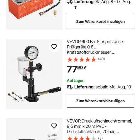
Lieferung:
Sa Aug. 8 - Di. Aug.
11
Zum Warenkorb hinzufügen
VEVOR 600 Bar Einspritzdüse
Prüfgeräte 0,8L
Krafststoffdruckmesser,
Einspritzdüse Prüfgeräte mit
(40)
doppelter Skalierung Injektoren
77
90
€
Tester Diagnosegerät im
Dieselmotor
Auf Lager.
Lieferung:
sobald Mo. Aug. 10
Zum Warenkorb hinzufügen
VEVOR Druckluftschlauchtrommel,
9,5 mm x 20 m PVC-
Druckluftschlauch, 20 bar,
Geschlossener Schlauchaufroller
(3)