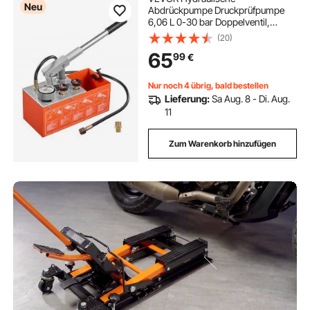
Neu
Abdrückpumpe Druckprüfpumpe
6,06 L 0-30 bar Doppelventil,
Handdruckpumpe mit Manometer
(20)
und Tank, für Rohrleitungen,
65
99
€
Wasserleitungen, Heizungen,
Druck- und Leckprüfung
Nur noch 4 übrig, bald bestellen
Lieferung:
Sa Aug. 8 - Di. Aug.
11
Zum Warenkorb hinzufügen