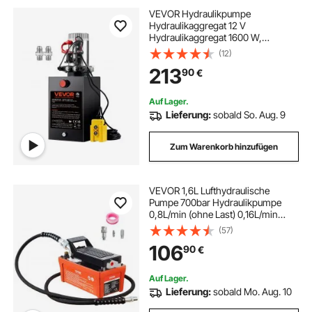
VEVOR Hydraulikpumpe
Hydraulikaggregat 12 V
Hydraulikaggregat 1600 W,
Doppelwirkende Hydraulikpumpe
(12)
Hydraulic Power Pack, 3,75 Gal
213
90
€
Tank Hand Pump
Hydraulikaggregat, für Aufzüge,
Gabelstapler usw.
Auf Lager.
Lieferung:
sobald So. Aug. 9
Zum Warenkorb hinzufügen
VEVOR 1,6L Lufthydraulische
Pumpe 700bar Hydraulikpumpe
0,8L/min (ohne Last) 0,16L/min
(Belastung) Hydraulische
(57)
Fußpumpe mit 2m Schlauch Luft
106
90
€
Fußpumpe Fußbestätig inkl.
Lufteinlass-Adapter PTFE-Band
Auf Lager.
Lieferung:
sobald Mo. Aug. 10