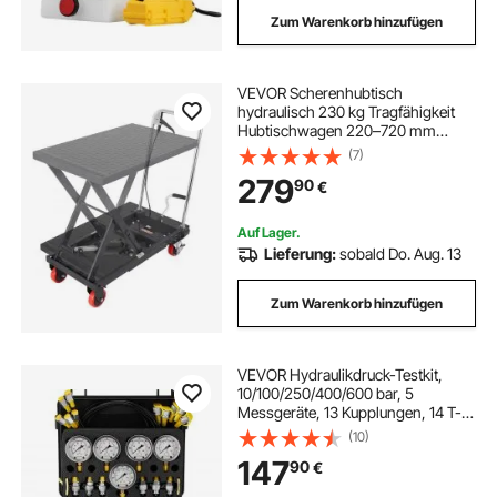
Zum Warenkorb hinzufügen
VEVOR Scherenhubtisch
hydraulisch 230 kg Tragfähigkeit
Hubtischwagen 220–720 mm
Hubbereich Hubtisch Werkstatt 700
(7)
x 450 mm Plattform
279
90
€
Scherenhubwagen Einzelschere
Schwarz Fabriken Lagerhäuser
Auf Lager.
Lieferung:
sobald Do. Aug. 13
Zum Warenkorb hinzufügen
VEVOR Hydraulikdruck-Testkit,
10/100/250/400/600 bar, 5
Messgeräte, 13 Kupplungen, 14 T-
Anschlüsse, 5 Testschläuche,
(10)
Bagger-Hydraulik-Testmanometer-
147
90
€
Set mit Tragetasche für Bagger-
Traktoren-Maschinen