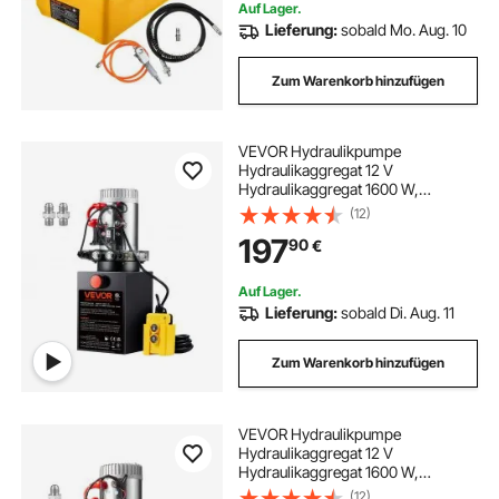
Auf Lager.
Lieferung:
sobald Mo. Aug. 10
Zum Warenkorb hinzufügen
VEVOR Hydraulikpumpe
Hydraulikaggregat 12 V
Hydraulikaggregat 1600 W,
Doppelwirkende Hydraulikpumpe
(12)
Hydraulic Power Pack, 1,5 Gal Tank
197
90
€
Hand Pump Hydraulikaggregat, für
Aufzüge, Gabelstapler usw.
Auf Lager.
Lieferung:
sobald Di. Aug. 11
Zum Warenkorb hinzufügen
VEVOR Hydraulikpumpe
Hydraulikaggregat 12 V
Hydraulikaggregat 1600 W,
Einfachwirkende Hydraulikpumpe
(12)