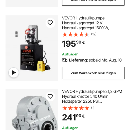
VEVOR Hydraulikpumpe
Hydraulikaggregat 12 V
Hydraulikaggregat 1600 W,
Einfachwirkende Hydraulikpumpe
(12)
Hydraulic Power Pack, 5 Gal Tank
195
90
€
Hand Pump Hydraulikaggregat, für
Aufzüge, Gabelstapler usw.
Auf Lager.
Lieferung:
sobald Mo. Aug. 10
Zum Warenkorb hinzufügen
VEVOR Hydraulikpumpe 21,2 GPM
Hydraulikmotor 540 U/min
Holzspalter 2250 PSI
Hydraulikspalter SAE 12
(1)
Auslassanschluss Hydraulikpumpe
241
90
€
für Holzspalter für LKW-
Heckklappenhebebühne,
Scherenhebebühne, Kipp
Auf Lager.