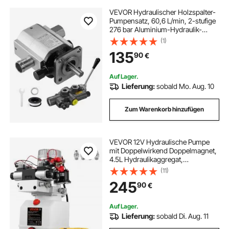
VEVOR Hydraulischer Holzspalter-
Pumpensatz, 60,6 L/min, 2-stufige
276 bar Aluminium-Hydraulik-
Zahnradpumpe, mit Ventil 2,54 cm
(1)
Einlass 1,27 cm NPT Auslass 3600
135
90
€
U/min, für kleine Motormontage
Holzspalter
Auf Lager.
Lieferung:
sobald Mo. Aug. 10
Zum Warenkorb hinzufügen
VEVOR 12V Hydraulische Pumpe
mit Doppelwirkend Doppelmagnet,
4.5L Hydraulikaggregat,
Kipperpumpe ZZ004234
(11)
Elektrische Hydraulikpumpe
245
90
€
Auf Lager.
Lieferung:
sobald Di. Aug. 11