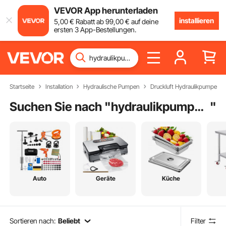
VEVOR App herunterladen
installieren
5
,00
€
Rabatt ab
99
,00
€
auf deine
ersten 3 App-Bestellungen.
Startseite
Installation
Hydraulische Pumpen
Druckluft Hydraulikpumpe
Suchen Sie nach "
hydraulikpumpe 700 bar
"
Auto
Geräte
Küche
Sortieren nach:
Beliebt
Filter