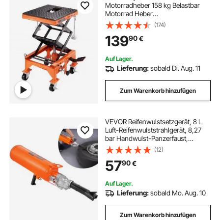
Motorradheber 158 kg Belastbar
Motorrad Heber
Motorradhebebühne Montagebock
(174)
Motorrad, Einstellbare 350-905
139
90
€
mm Montagebock Motorradlift,
Motoständer in Garage &
Außenbereichen
Auf Lager.
Lieferung:
sobald Di. Aug. 11
Zum Warenkorb hinzufügen
VEVOR Reifenwulstsetzgerät, 8 L
Luft-Reifenwulststrahlgerät, 8,27
bar Handwulst-Panzerfaust,
Verbessertes Tragbares
(12)
Reifenfüllgerät, 5,86-8 psi
57
90
€
Betriebsdruck für Traktor-Lkw-ATV-
Autos
Auf Lager.
Lieferung:
sobald Mo. Aug. 10
Zum Warenkorb hinzufügen