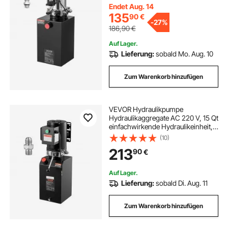
Hydraulikpumpe mit Metallbehälter
Endet Aug. 14
für Kippanhänger Schwarz
135
90
€
-
27%
186,90
€
Auf Lager.
Lieferung:
sobald Mo. Aug. 10
Zum Warenkorb hinzufügen
VEVOR Hydraulikpumpe
Hydraulikaggregate AC 220 V, 15 Qt
einfachwirkende Hydraulikeinheit,
6,3 L/min Ölfluss, max. Förderdruck
(10)
22 MPa für Muldenkipper
213
90
€
Autowerkstätten Autohebebühnen,
schwarz
Auf Lager.
Lieferung:
sobald Di. Aug. 11
Zum Warenkorb hinzufügen