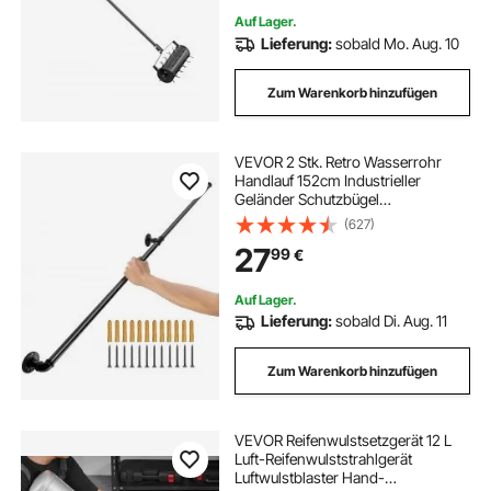
Hof, Schwarz
Auf Lager.
Lieferung:
sobald Mo. Aug. 10
Zum Warenkorb hinzufügen
VEVOR 2 Stk. Retro Wasserrohr
Handlauf 152cm Industrieller
Geländer Schutzbügel
Kohlenstoffstahl Mattes Finish
(627)
Handlauf Rustikal 200 kg
27
99
€
Tragfähigkeit Geeignet für
Handläufe im Innen-/Außenbereich
Auf Lager.
Lieferung:
sobald Di. Aug. 11
Zum Warenkorb hinzufügen
VEVOR Reifenwulstsetzgerät 12 L
Luft-Reifenwulststrahlgerät
Luftwulstblaster Hand-