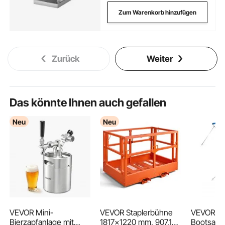
Zum Warenkorb hinzufügen
Zurück
Weiter
Das könnte Ihnen auch gefallen
Neu
Neu
VEVOR Mini-
VEVOR Staplerbühne
VEVOR Bi
Bierzapfanlage mit
1817x1220 mm, 907,18
Bootsabd