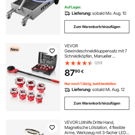
von Öl in Autos, SUVs und L
Auf Lager.
Lieferung:
sobald Mo. Aug. 10
Zum Warenkorb hinzufügen
VEVOR
Neu
Gewindeschneidkluppensatz mit 7
Schneidköpfen, Manueller
Rohrgewindeschneider mit 3/8 bis
(251)
2 Zoll BSPT Schneidkluppen, Hand-
87
90
€
Gewindeschneidwerkzeug mit
Kasten für Sanitärinstallation
Reparatur
Nur noch 1 übrig, bald bestellen
Lieferung:
sobald Mi. Aug. 12
Zum Warenkorb hinzufügen
VEVOR Löthilfe Dritte Hand,
Magnetische Lötstation, 4 flexible
Arme, Werkzeug mit 3-facher LED-