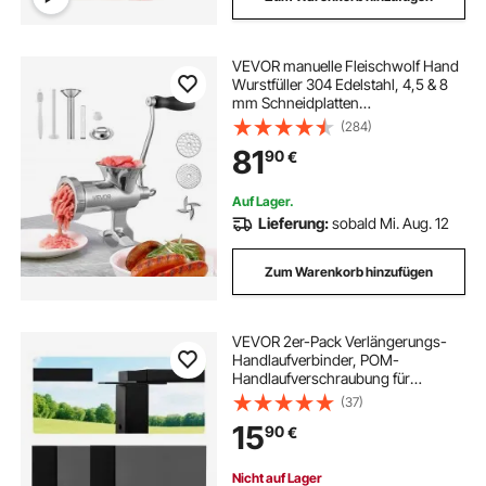
VEVOR manuelle Fleischwolf Hand
Wurstfüller 304 Edelstahl, 4,5 & 8
mm Schneidplatten
Handfleischwolf Fleischmaschine
(284)
mit Wurstrohr, geeignet für Fleisch
81
90
€
Schleifen Wurstfüllung Silber
Auf Lager.
Lieferung:
sobald Mi. Aug. 12
Zum Warenkorb hinzufügen
VEVOR 2er-Pack Verlängerungs-
Handlaufverbinder, POM-
Handlaufverschraubung für
rechteckige Handlauf-Top-
(37)
Kabelgeländer-System-Kits, Deck-
15
90
€
Kabelschienensystem im
Außenbereich, Mattschwarz, HT-
04
Nicht auf Lager