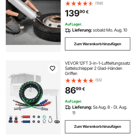
Reifenfüllwerkzeug, verbessertes
(156)
tragbares Reifenfüllgerät, 0,6-0,8
139
90
€
MPa für Auto E-bike Wohnmobil
ATV Silber
Auf Lager.
Lieferung:
sobald Mo. Aug. 10
Zum Warenkorb hinzufügen
VEVOR 12FT 3-in-1-Luftleitungssatz
Sattelschlepper 2 Glad-Händen
Griffen
(55)
86
99
€
Auf Lager.
Lieferung:
Sa Aug. 8 - Di. Aug.
11
Zum Warenkorb hinzufügen