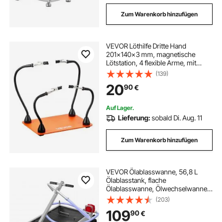
Zum Warenkorb hinzufügen
VEVOR Löthilfe Dritte Hand
201x140x3 mm, magnetische
Lötstation, 4 flexible Arme, mit
Krokodilklemmen und rutschfester
(139)
Stahlbasis, für elektronische
20
90
€
Reparaturen, Basteln, Hobby,
Heimwerken
Auf Lager.
Lieferung:
sobald Di. Aug. 11
Zum Warenkorb hinzufügen
VEVOR Ölablasswanne, 56,8 L
Ölablasstank, flache
Ölablasswanne, Ölwechselwanne
mit großem Fassungsvermögen,
(203)
faltbare Hand, mit Pumpe,
109
90
€
Schlauch, Lenkrollen zum Ablassen