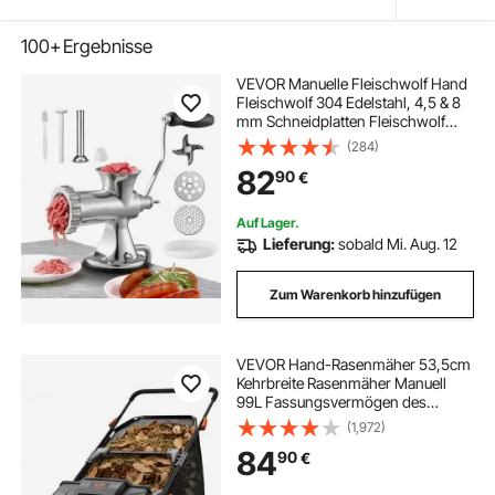
100+
Ergebnisse
VEVOR Manuelle Fleischwolf Hand
Fleischwolf 304 Edelstahl, 4,5 & 8
mm Schneidplatten Fleischwolf
Manuelle Fleischmaschine mit
(284)
Wurstrohr, Geeignet für Fleisch
82
90
€
Gemüse Schleifen und Wurstfüllung
Silber
Auf Lager.
Lieferung:
sobald Mi. Aug. 12
Zum Warenkorb hinzufügen
VEVOR Hand-Rasenmäher 53,5cm
Kehrbreite Rasenmäher Manuell
99L Fassungsvermögen des
Fangkorbs Spindelmäher
(1,972)
112x67x90cm Handspindelmäher
84
90
€
verstellbar zum Aufkehren von Laub
Grasschnitt kleinen Zweigen