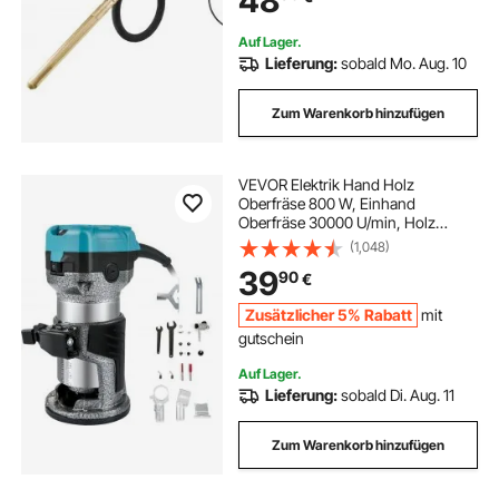
48
Mischen von Beton
Auf Lager.
öl hand pumpe
Lieferung:
sobald Mo. Aug. 10
Zum Warenkorb hinzufügen
VEVOR Elektrik Hand Holz
Oberfräse 800 W, Einhand
Oberfräse 30000 U/min, Holz
Kantenfräse, 3 Spannzangen, Soft-
(1,048)
Start, Aluminiumlegierung,
39
90
€
Drehzahlregelung, Elektrische
Oberfräse Holzbearbeitung
Zusätzlicher 5% Rabatt
mit
gutschein
Auf Lager.
Lieferung:
sobald Di. Aug. 11
Zum Warenkorb hinzufügen