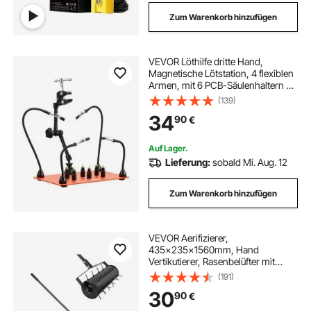
Zum Warenkorb hinzufügen
VEVOR Löthilfe dritte Hand,
Magnetische Lötstation, 4 flexiblen
Armen, mit 6 PCB-Säulenhaltern &
360-Grad-Heißluftpistolenhalter,
(139)
Helfende Hand für elektronische
34
90
€
Reparaturarbeiten, 279x178x3mm
Auf Lager.
Lieferung:
sobald Mi. Aug. 12
Zum Warenkorb hinzufügen
VEVOR Aerifizierer,
435x235x1560mm, Hand
Vertikutierer, Rasenbelüfter mit
abnehmbarem Griff und 27
(191)
Eisenspikes, Rasenlüfter für
30
90
€
verdichtete Böden und
Rasenflächen im Garten, Terrasse,