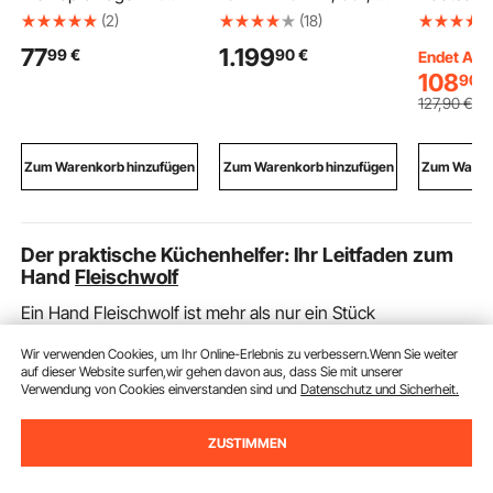
CO₂-Regler 1,94 L
kg Belastbarer
Sonnenve
(2)
(18)
Edelstahl-Bierfass
Arbeitskorb aus
Bögen) a
77
1.199
99
€
90
€
Zapfsystem, mit
Kohlenstoffstahl,
Polyester
Endet Aug.
Selbstschließendem
Sicherheitskorb mit
aus
108
90
€
Zapfhahn, CO₂-
160x60 mm
Aluminium
127
,90
€
Drucksystem zum
Einfahrtaschen &
wasserdi
Frischhalten, für
Verriegelungsstift,
Sonnensc
Hausgebrautes Bier,
Gabelstapler-
Bootsmark
Zum Warenkorb hinzufügen
Zum Warenkorb hinzufügen
Zum Warenk
Craft Beer, Fassbier
Arbeitsbühne für
Aufbewah
und Party
Höhenarbeiten
, 216-229
Der praktische Küchenhelfer: Ihr Leitfaden zum
Hand
Fleischwolf
Ein Hand Fleischwolf ist mehr als nur ein Stück
Küchenausrüstung; er ist ein Tor zu einer Welt voller
Wir verwenden Cookies, um Ihr Online-Erlebnis zu verbessern.Wenn Sie weiter
kulinarischer Möglichkeiten. Egal, ob Sie passionierter
auf dieser Website surfen,wir gehen davon aus, dass Sie mit unserer
Hobbykoch sind oder einfach nur nach einer Möglichkeit
Verwendung von Cookies einverstanden sind und
Datenschutz und Sicherheit.
suchen, Ihre Mahlzeiten frischer und individueller zu
gestalten, ein Fleischwolf kann Ihre Küchenroutine
erheblich bereichern. In diesem Artikel tauchen wir in die
ZUSTIMMEN
vielseitige Welt der Hand
Fleischwölfe
ein und erkunden,
Mehr entdecken
wie Sie das Beste aus diesem nützlichen Küchenhelfer