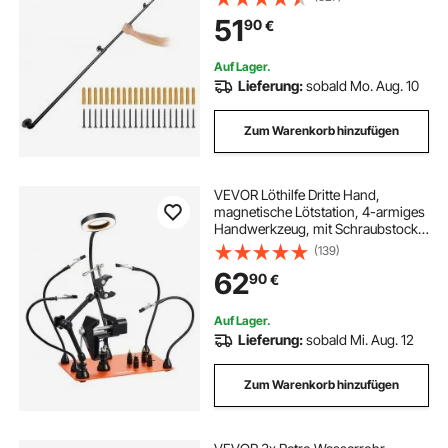
Wandhalterungen Handlauf Rustikal
51
90
€
1,5mm Rohrstärke 200kg Traglast ​
für Handläufe im Außen-/Innen
Auf Lager.
Lieferung:
sobald Mo. Aug. 10
Zum Warenkorb hinzufügen
VEVOR Löthilfe Dritte Hand,
magnetische Lötstation, 4-armiges
Handwerkzeug, mit Schraubstock,
3-facher LED-
(139)
Vergrößerungslampe, 4
62
90
€
Leiterplattenhaltern und 360-Grad-
Heißluftpistolenhalter
Auf Lager.
Lieferung:
sobald Mi. Aug. 12
Zum Warenkorb hinzufügen