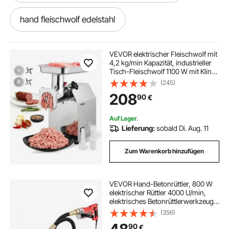
hand fleischwolf edelstahl
manuelle fleischwolf hand
VEVOR elektrischer Fleischwolf mit
4,2 kg/min Kapazität, industrieller
Tisch-Fleischwolf 1100 W mit Klinge
manuelle fleischwolf hand fleischwolf
& Mahlplatte, Wurstmaschine,
(245)
kommerzieller Fleischwolf aus
208
90
€
Edelstahl für Restaurant
fleischwolf hand 8 edelstahl
Auf Lager.
Lieferung:
sobald Di. Aug. 11
hydraulic hand pump
hand aus holz
Zum Warenkorb hinzufügen
hand swager
hand pan sound
VEVOR Hand-Betonrüttler, 800 W
elektrischer Rüttler 4000 U/min,
hand holz
hand pump
elektrisches Betonrüttlerwerkzeug
mit 1,5 m Schaftstange, tragbarer
(356)
Bleistift-Zementrüttler zum
hand pan notes
hand hydraulikpumpe
90
€
Entfernen von Luftblasen und