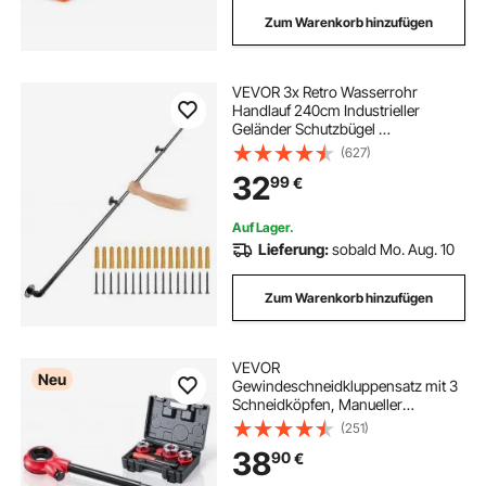
Zum Warenkorb hinzufügen
VEVOR 3x Retro Wasserrohr
Handlauf 240cm Industrieller
Geländer Schutzbügel ​
Kohlenstoffstahl 4x
(627)
Wandhalterungen Handlauf Rustikal
32
99
€
200kg Tragfähigkeit Geeignet für
Handläufe im Innen-/Außenbereich
Auf Lager.
Lieferung:
sobald Mo. Aug. 10
Zum Warenkorb hinzufügen
VEVOR
Neu
Gewindeschneidkluppensatz mit 3
Schneidköpfen, Manueller
Rohrgewindeschneider mit 1/2 bis 1
(251)
Zoll BSPT Schneidkluppen, Hand-
38
90
€
Gewindeschneidwerkzeug mit
Kasten für Sanitärinstallation