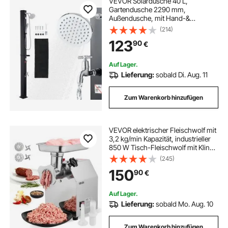
VEVOR Solardusche 40 L,
Gartendusche 2290 mm,
Außendusche, mit Hand-&
Fußarmatur, Warm- &
(214)
Kaltwasserregulierung, Pooldusche
123
90
€
max. 60 °C, Campingdusche für
Garten, Poolbereich, Strandpool,
Schwarz
Auf Lager.
Lieferung:
sobald Di. Aug. 11
Zum Warenkorb hinzufügen
VEVOR elektrischer Fleischwolf mit
3,2 kg/min Kapazität, industrieller
850 W Tisch-Fleischwolf mit Klinge
& Mahlplatte, Wurstmaschine,
(245)
kommerzieller Fleischwolf aus
150
90
€
Edelstahl für Küche Restaurant
Auf Lager.
Lieferung:
sobald Mo. Aug. 10
Zum Warenkorb hinzufügen