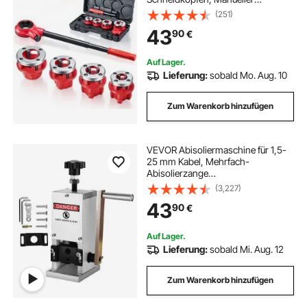
Rohrgewindeschneider mit 1/2 bis
(251)
1-1/4 Zoll NPT Schneidkluppen,
43
90
€
Hand-Gewindeschneidwerkzeug
mit Kasten für Sanitärinstallation
Reparatur
Auf Lager.
Lieferung:
sobald Mo. Aug. 10
Zum Warenkorb hinzufügen
VEVOR Abisoliermaschine für 1,5-
25 mm Kabel, Mehrfach-
Abisolierzange
Aluminiumlegierung, manuelle
(3,227)
Abisoliermaschine, Hand
43
90
€
Kabelschälmaschine mit
Abisoliergeschwindigkeit für
Kabelbaumverarbeitung
Auf Lager.
Lieferung:
sobald Mi. Aug. 12
Zum Warenkorb hinzufügen