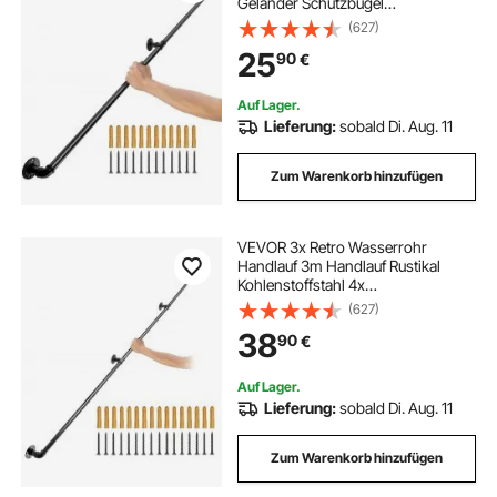
Geländer Schutzbügel
Kohlenstoffstahl 3x
(627)
Wandhalterungen Handlauf Rustikal
25
90
€
200kg Tragfähigkeit Geeignet für
Handläufe im Innen-/Außenbereich
Auf Lager.
Lieferung:
sobald Di. Aug. 11
Zum Warenkorb hinzufügen
VEVOR 3x Retro Wasserrohr
Handlauf 3m Handlauf Rustikal
Kohlenstoffstahl 4x
Wandhalterungen Industrieller
(627)
Geländer Schutzbügel 200kg
38
90
€
Tragfähigkeit Geeignet für
Handläufe im Innen-/Außenbereich
Auf Lager.
Lieferung:
sobald Di. Aug. 11
Zum Warenkorb hinzufügen