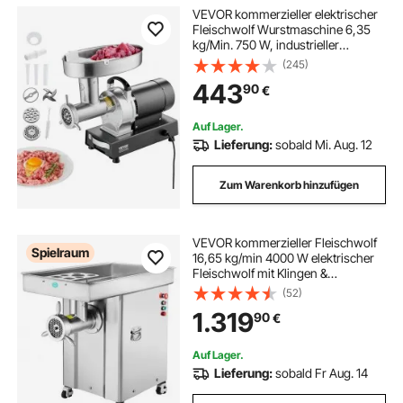
VEVOR kommerzieller elektrischer
Fleischwolf Wurstmaschine 6,35
kg/Min. 750 W, industrieller
Fleischwolf mit Klinge & Mahlplatte,
(245)
multifunktionaler Fleischwolf aus
443
90
€
Edelstahl für Küche & Restaurant
Auf Lager.
Lieferung:
sobald Mi. Aug. 12
Zum Warenkorb hinzufügen
VEVOR kommerzieller Fleischwolf
Spielraum
16,65 kg/min 4000 W elektrischer
Fleischwolf mit Klingen &
Mahlplatten, elektrische
(52)
Wurstmaschine, gewerblicher
1.319
90
€
Fleischwolf Edelstahl für Küche
Restaurant Metzgerei
Auf Lager.
Lieferung:
sobald Fr Aug. 14