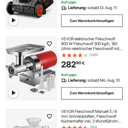
Auf Lager.
Lieferung:
sobald Di. Aug. 11
Zum Warenkorb hinzufügen
VEVOR elektrischer Fleischwolf
800 W Fleischwolf 300 kg/h, 180
U/min elektrischer Fleischwolf mit 2
Mahlplatten Wurstset, Fleischwolf
(245)
für hohe Beanspruchung
282
90
€
Fleischwolf kommerziell
gewerblich
Auf Lager.
Lieferung:
sobald Mo. Aug. 10
Zum Warenkorb hinzufügen
VEVOR Fleischwolf Manuell 5 / 8
mm Schneidplatten, Fleischwolf
Küchenhelfer inkl. 3 Wurstfüllrohre
& Schubstange Fleischmaschine
(183)