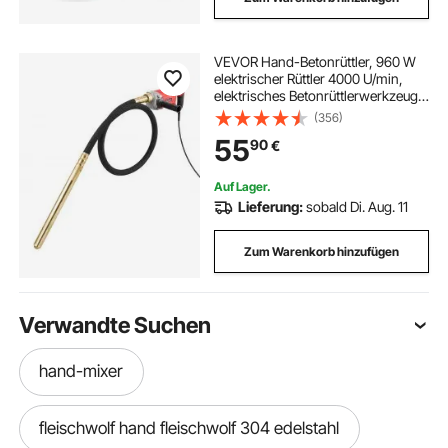
VEVOR Hand-Betonrüttler, 960 W
elektrischer Rüttler 4000 U/min,
elektrisches Betonrüttlerwerkzeug
mit 2 m Schaftstange, tragbarer
(356)
Bleistift-Zementrüttler zum
55
90
€
Entfernen von Luftblasen und
Mischen von Beton
Auf Lager.
Lieferung:
sobald Di. Aug. 11
Zum Warenkorb hinzufügen
Verwandte Suchen
hand-mixer
fleischwolf hand fleischwolf 304 edelstahl