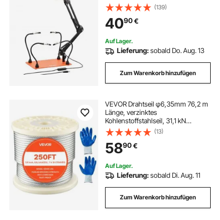
Vergrößerungslampe & rutschfester
(139)
Basis, für elektronische
40
90
€
Reparaturen, Basteln, Hobby,
Heimwerken
Auf Lager.
Lieferung:
sobald Do. Aug. 13
Zum Warenkorb hinzufügen
VEVOR Drahtseil φ6,35mm 76,2 m
Länge, verzinktes
Kohlenstoffstahlseil, 31,1 kN
Bruchfestigkeit, 7x19 Litzen,
(13)
Geländerseil für Terrassengeländer,
58
90
€
Gartenspaliere, inkl. Handschuhe
Auf Lager.
Lieferung:
sobald Di. Aug. 11
Zum Warenkorb hinzufügen