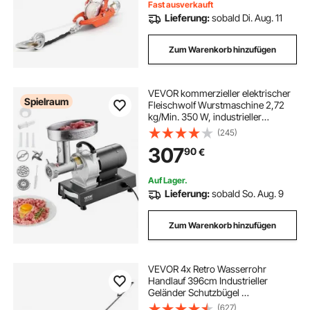
Fast ausverkauft
Lieferung:
sobald Di. Aug. 11
Zum Warenkorb hinzufügen
VEVOR kommerzieller elektrischer
Spielraum
Fleischwolf Wurstmaschine 2,72
kg/Min. 350 W, industrieller
Fleischwolf mit Klinge & Mahlplatte,
(245)
multifunktionaler Fleischwolf aus
307
90
€
Edelstahl für Küche & Restaurant
Auf Lager.
Lieferung:
sobald So. Aug. 9
Zum Warenkorb hinzufügen
VEVOR 4x Retro Wasserrohr
Handlauf 396cm Industrieller
Geländer Schutzbügel ​
Kohlenstoffstahl Matt 5x
(627)