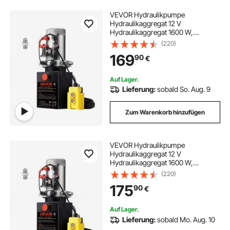
VEVOR Hydraulikpumpe
Hydraulikaggregat 12 V
Hydraulikaggregat 1600 W,
Einfachwirkende Hydraulikpumpe
(220)
Hydraulic Power Pack, 3,79 L Tank
169
90
€
Hand Pump Hydraulikaggregat, für
Aufzüge, Gabelstapler usw.
Auf Lager.
Lieferung:
sobald So. Aug. 9
Zum Warenkorb hinzufügen
VEVOR Hydraulikpumpe
Hydraulikaggregat 12 V
Hydraulikaggregat 1600 W,
Einfachwirkende Hydraulikpumpe
(220)
Hydraulic Power Pack, 7,57 L Tank
175
90
€
Hand Pump Hydraulikaggregat, für
Aufzüge, Gabelstapler usw.
Auf Lager.
Lieferung:
sobald Mo. Aug. 10