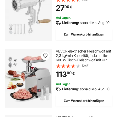
Fleischwolf Hackfleisch Wurstfüller
27
90
€
Leicht zu reinigen Fleischwolf
Auf Lager.
Lieferung:
sobald Mo. Aug. 10
Zum Warenkorb hinzufügen
VEVOR elektrischer Fleischwolf mit
2,3 kg/min Kapazität, industrieller
600 W Tisch-Fleischwolf mit Klinge
& Mahlplatte, Wurstmaschine,
(245)
kommerzieller Fleischwolf aus
113
90
€
Edelstahl für Küche Restaurant
Auf Lager.
Lieferung:
sobald Mo. Aug. 10
Zum Warenkorb hinzufügen