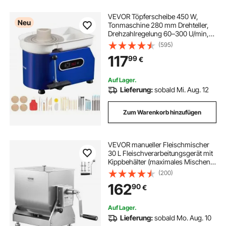
VEVOR Töpferscheibe 450 W,
Neu
Tonmaschine 280 mm Drehteller,
Drehzahlregelung 60–300 U/min,
Hand- & Fußsteuerung,
(595)
Abnehmbares ABS-Becken,
117
99
€
Keramik Clay Maschine für
Erwachsene & Anfänger, Blau
Auf Lager.
Lieferung:
sobald Mi. Aug. 12
Zum Warenkorb hinzufügen
VEVOR manueller Fleischmischer
30 L Fleischverarbeitungsgerät mit
Kippbehälter (maximales Mischen
von 20,4 kg Fleisch),
(200)
Fleischmischer Wurstmischer mit
162
90
€
Untersetzungsgetriebe, Handmixer
für Hackfleisch
Auf Lager.
Lieferung:
sobald Mo. Aug. 10