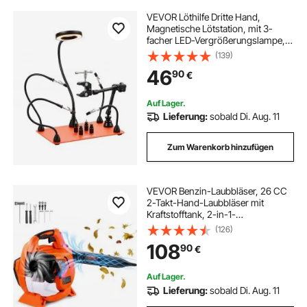
VEVOR Löthilfe Dritte Hand,
Magnetische Lötstation, mit 3-
facher LED-Vergrößerungslampe, 4
Leiterplattenhaltern & 360-Grad-
(139)
Heißluftpistolenhalter, Basisstation
46
90
€
für Reparaturen, Basteln & Hobby
Auf Lager.
Lieferung:
sobald Di. Aug. 11
Zum Warenkorb hinzufügen
VEVOR Benzin-Laubbläser, 26 CC
2-Takt-Hand-Laubbläser mit
Kraftstofftank, 2-in-1-
Benzingebläse, 425 CFM
(126)
Luftvolumen, 156 MPH
108
90
€
Geschwindigkeit, ideal für
Rasenpflege, Laubreinigung und
Schneeräumung
Auf Lager.
Lieferung:
sobald Di. Aug. 11