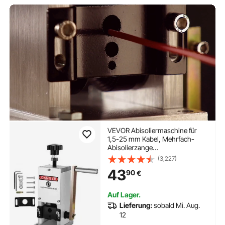
VEVOR Abisoliermaschine für
1,5-25 mm Kabel, Mehrfach-
Abisolierzange
Aluminiumlegierung, manuelle
(3,227)
Abisoliermaschine, Hand
43
90
€
Kabelschälmaschine mit
Abisoliergeschwindigkeit für
Kabelbaumverarbeitung
Auf Lager.
Lieferung:
sobald Mi. Aug.
12