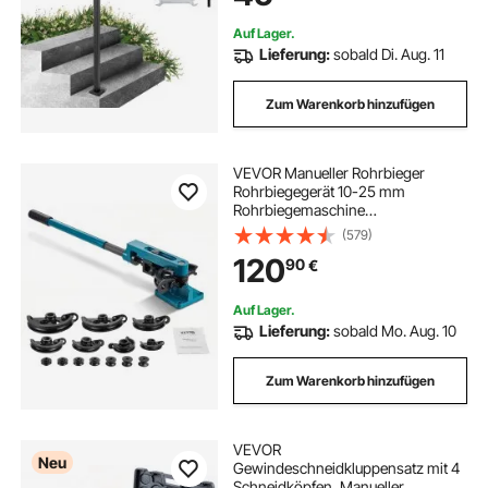
Handlauf Geländer
Auf Lager.
Lieferung:
sobald Di. Aug. 11
Zum Warenkorb hinzufügen
VEVOR Manueller Rohrbieger
Rohrbiegegerät 10-25 mm
Rohrbiegemaschine
Handrohrbieger
(579)
120
90
€
Auf Lager.
Lieferung:
sobald Mo. Aug. 10
Zum Warenkorb hinzufügen
VEVOR
Neu
Gewindeschneidkluppensatz mit 4
Schneidköpfen, Manueller