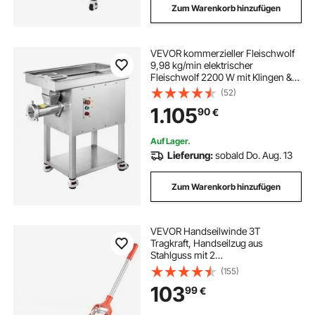
Zum Warenkorb hinzufügen
VEVOR kommerzieller Fleischwolf
9,98 kg/min elektrischer
Fleischwolf 2200 W mit Klingen &
Mahlplatten, Wurstmaschine,
(52)
gewerblicher Fleischwolf aus
1.105
90
€
Edelstahl für Küche Restaurant
Metzgerei
Auf Lager.
Lieferung:
sobald Do. Aug. 13
Zum Warenkorb hinzufügen
VEVOR Handseilwinde 3T
Tragkraft, Handseilzug aus
Stahlguss mit 2
Sicherheitslasthaken 10,6 m Seil
(155)
aus Polyester Handgriff & 2
103
99
€
Ratsche, Rücklaufsicher
Handhebelseilzug für Werkstatt
Garage Anhänger