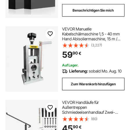
Benachrichtigen Sie mich
VEVOR Manuelle
Kabelschälmaschine 1,5 - 40 mm
Hand Abisoliermaschine, 15 m /
min Kupferschrott, 4 kg Mehrfach-
(3,227)
Abisolierzange, Schneidemaschine
59
90
€
mit Abisoliergeschwindigkeit für
Kabelbaumverarbeitung
Auf Lager.
Lieferung:
sobald Mo. Aug. 10
Zum Warenkorb hinzufügen
VEVOR Handläufe für
Außentreppen
Schmiedeeisenhandlauf Zwei-
Schritt Eingangsgeländer
(60)
Formschön Schwarz
45
90
€
Treppengeländer Edelstahl