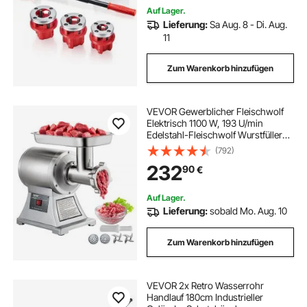
Reparatur
Auf Lager.
Lieferung:
Sa Aug. 8 - Di. Aug.
11
Zum Warenkorb hinzufügen
VEVOR Gewerblicher Fleischwolf
Elektrisch 1100 W, 193 U/min
Edelstahl-Fleischwolf Wurstfüller
mit Lochscheiben und Stopfer,
(792)
Hochleistungs-
232
90
€
Fleischwolfmaschine
Wurstfüllmaschine Silber
Auf Lager.
Lieferung:
sobald Mo. Aug. 10
Zum Warenkorb hinzufügen
VEVOR 2x Retro Wasserrohr
Handlauf 180cm Industrieller