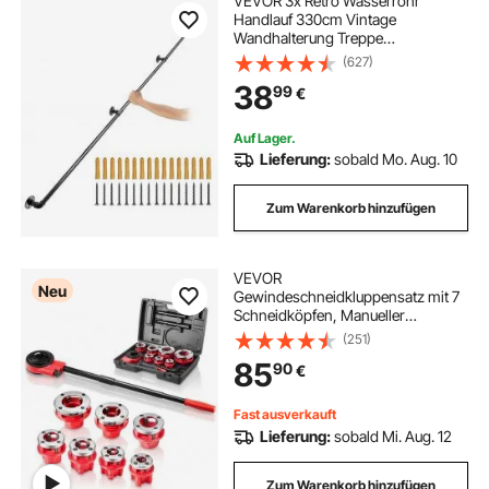
VEVOR 3x Retro Wasserrohr
Handlauf 330cm Vintage
Wandhalterung Treppe
Kohlenstoffstahl 4x
(627)
Wandhalterungen Handlauf Rustikal
38
99
€
200kg Tragfähigkeit Geeignet für
Handläufe im Innen-und
Außenbereich
Auf Lager.
Lieferung:
sobald Mo. Aug. 10
Zum Warenkorb hinzufügen
VEVOR
Neu
Gewindeschneidkluppensatz mit 7
Schneidköpfen, Manueller
Rohrgewindeschneider mit 3/8 bis
(251)
2 Zoll NPT Schneidkluppen, Hand-
85
90
€
Gewindeschneidwerkzeug mit
Kasten für Sanitärinstallation
Reparatur
Fast ausverkauft
Lieferung:
sobald Mi. Aug. 12
Zum Warenkorb hinzufügen