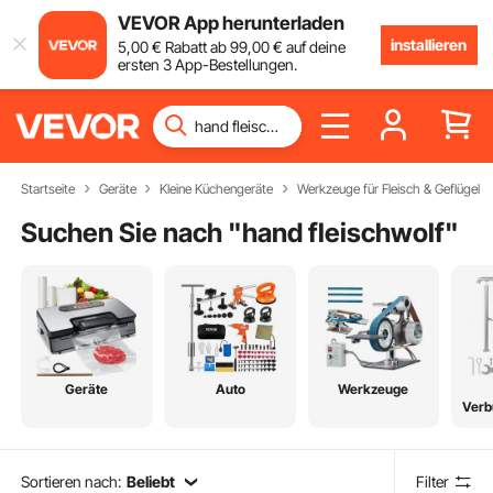
VEVOR App herunterladen
installieren
5
,00
€
Rabatt ab
99
,00
€
auf deine
ersten 3 App-Bestellungen.
Startseite
Geräte
Kleine Küchengeräte
Werkzeuge für Fleisch & Geflügel
Suchen Sie nach "
hand fleischwolf
"
Geräte
Auto
Werkzeuge
Verb
Sortieren nach:
Beliebt
Filter