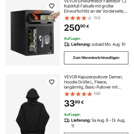
VEVOR Einwurftresor Falltresor 1,2
Kubikfuß Fallsafe mit großer
Einwurfschlitz an der Vorderseite,
Drop Schranktresor mit digitalem
(53)
Tastenfeld & 2 Ebenen &
250
90
€
Ersatzschlüsseln für Bargeld
Bankbelege
Auf Lager.
Lieferung:
sobald Mo. Aug. 10
Zum Warenkorb hinzufügen
VEVOR Kapuzenpullover Damen,
Hoodie Größe L, Fleece,
langärmlig, Basic-Pullover mit
Kapuze, warm & hautfreundlich,
(58)
praktisch & trendig, Sweatshirt mit
33
99
€
großer Tasche für Herbst & Winter,
Schwarz
Auf Lager.
Lieferung:
Sa Aug. 8 - Di. Aug.
11