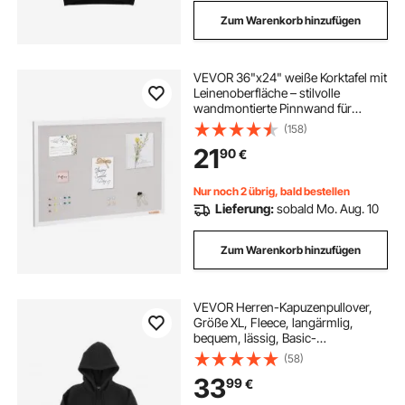
Zum Warenkorb hinzufügen
VEVOR 36"x24" weiße Korktafel mit
Leinenoberfläche – stilvolle
wandmontierte Pinnwand für
Zuhause, Schule, Büro – elegantes
(158)
und funktionales Schwarzes Brett
21
90
€
Nur noch 2 übrig, bald bestellen
Lieferung:
sobald Mo. Aug. 10
Zum Warenkorb hinzufügen
VEVOR Herren-Kapuzenpullover,
Größe XL, Fleece, langärmlig,
bequem, lässig, Basic-
Kapuzenpullover, warm und
(58)
hautfreundlich, praktisch und
33
99
€
trendig, schwarzer Hoodie mit
großer Tasche für Herbst und