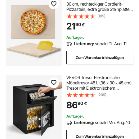
30 cm, rechteckiger Cordierit-
Pizzastein, extra große Steinplatte
mit Schaber, 1,5 cm dick,
(109)
hitzebeständig, geeignet für
21
90
€
Küchenofen Brotbacken
Pizzabacken Grillen
Auf Lager.
Lieferung:
sobald Di. Aug. 11
Zum Warenkorb hinzufügen
VEVOR Tresor Elektronischer
Möbeltresor 48 L (36 x 30 x 45 cm),
Tresor mit Elektronischem
Zahlenschloss, Safe Möbeltresor
(209)
Schwarz, aus stabilen
86
90
€
Kohlenstoffstahl, feuerfest und
wasserdicht, mit LCD-Bildschirm
Auf Lager.
Lieferung:
sobald Mo. Aug. 10
Zum Warenkorb hinzufügen