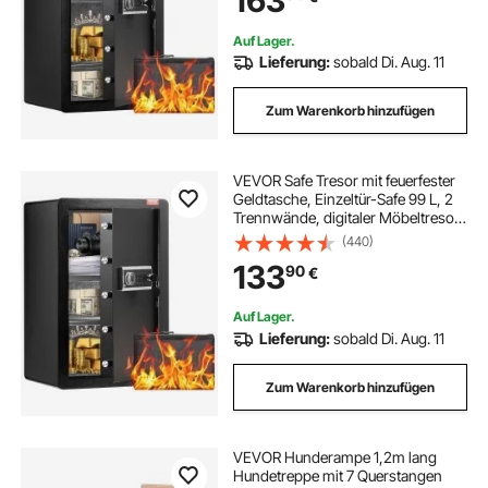
163
Schwarz
Auf Lager.
möbeltresor schlüssel
Lieferung:
sobald Di. Aug. 11
Zum Warenkorb hinzufügen
VEVOR Safe Tresor mit feuerfester
Geldtasche, Einzeltür-Safe 99 L, 2
Trennwände, digitaler Möbeltresor
mit Schlüssel und Code,
(440)
Wertsachenbox für Geld, Schmuck
133
90
€
und Medikamente, Geldtresor
Schwarz
Auf Lager.
Lieferung:
sobald Di. Aug. 11
Zum Warenkorb hinzufügen
VEVOR Hunderampe 1,2m lang
Hundetreppe mit 7 Querstangen