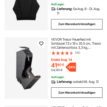
Winter
Auf Lager.
Lieferung:
Sa Aug. 8 - Di. Aug.
11
Zum Warenkorb hinzufügen
VEVOR Tresor Feuerfest mit
Schlüssel 7.3 x 19 x 35.5 cm, Tresor
mit Zahlenschloss 3,3 kg,
Pistolentresor Feuerfest
(98)
Wasserdicht mit Fingerabdruck,
Möbeltresor Elektronikschloss mit
Endet Aug. 14
Stahlkonstruktion
41
90
€
-
24%
54,90
€
Auf Lager.
Lieferung:
sobald Mi. Aug. 12
Zum Warenkorb hinzufügen