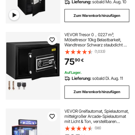
Lieferung:
sobald Mo. Aug. 10
Zum Warenkorb hinzufügen
VEVOR Tresor 0，0227 m³,
Möbeltresor 10kg Belastbarkeit,
Wandtresor Schwarz staubdicht mit
Fingerabdruck Code Digital-
(1,033)
Tastenfeld Schlüssel 4
75
90
€
Schlosssystemen Sicherheitstresor
Wohnung Hotel Büro
Auf Lager.
Lieferung:
sobald Di. Aug. 11
Zum Warenkorb hinzufügen
VEVOR Greifautomat, Spielautomat,
mittelgroßer Arcade-Spielautomat
mit Licht & Ton, verstellbaren
Stahlkrallen, Gewinnautomat,
(98)
Greifer, Verkaufsspielzeug, für