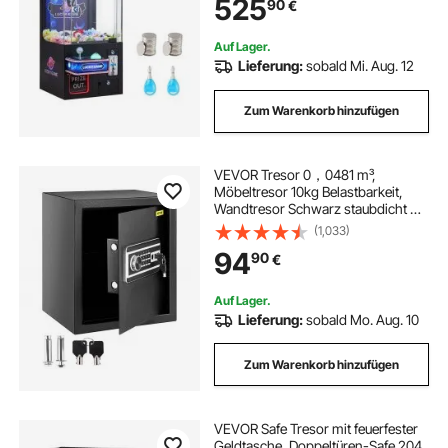
525
90
€
kommerzielles Heimkino, Schwarz-
Lila
Auf Lager.
Lieferung:
sobald Mi. Aug. 12
Zum Warenkorb hinzufügen
VEVOR Tresor 0，0481 m³,
Möbeltresor 10kg Belastbarkeit,
Wandtresor Schwarz staubdicht mit
Fingerabdruck Code Digital-
(1,033)
Tastenfeld Schlüssel 4
94
90
€
Schlosssystemen Sicherheitstresor
Wohnung Hotel Büro
Auf Lager.
Lieferung:
sobald Mo. Aug. 10
Zum Warenkorb hinzufügen
VEVOR Safe Tresor mit feuerfester
Geldtasche, Doppeltüren-Safe 204