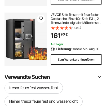
VEVOR Safe Tresor mit feuerfester
Geldtasche, Einzeltür-Safe 113 L, 2
Trennwände, digitaler Möbeltresor
mit Schlüssel und Code,
(440)
Wertsachenbox für Geld und
161
90
€
Schmuck, Geldtresor Schwarz
Auf Lager.
Lieferung:
sobald Mo. Aug. 10
Zum Warenkorb hinzufügen
Verwandte Suchen
tresor feuerfest wasserdicht
kleiner tresor feuerfest und wasserdicht