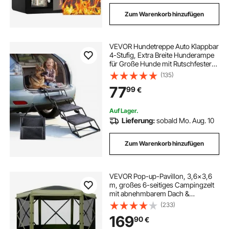
Zum Warenkorb hinzufügen
VEVOR Hundetreppe Auto Klappbar
4-Stufig, Extra Breite Hunderampe
für Große Hunde mit Rutschfester
Oberfläche, Tragbare Einstiegshilfe
(135)
für Auto, SUV, LKW, Hochbett, Sofa,
77
99
€
Tragkraft bis 113 kg
Auf Lager.
Lieferung:
sobald Mo. Aug. 10
Zum Warenkorb hinzufügen
VEVOR Pop-up-Pavillon, 3,6x3,6
m, großes 6-seitiges Campingzelt
mit abnehmbarem Dach &
Tragetasche, Partyzelt,
(233)
Sonnenschutz für 8-10 Personen,
169
90
€
für Garten & Terrasse, Grün