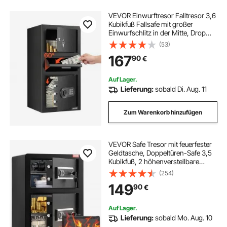
VEVOR Einwurftresor Falltresor 3,6
Kubikfuß Fallsafe mit großer
Einwurfschlitz in der Mitte, Drop
Schranktresor mit Tastenfeld & 3
(53)
Ebenen & Ersatzschlüsseln für
167
90
€
Bargeld Bankbeleg Dokument
Auf Lager.
Lieferung:
sobald Di. Aug. 11
Zum Warenkorb hinzufügen
VEVOR Safe Tresor mit feuerfester
Geldtasche, Doppeltüren-Safe 3,5
Kubikfuß, 2 höhenverstellbare
Trennwände, digitaler Möbeltresor
(254)
mit Schlüssel, Code, Safe für Geld
149
90
€
Schmuck Wertsachen, Schwarz
Auf Lager.
Lieferung:
sobald Mo. Aug. 10