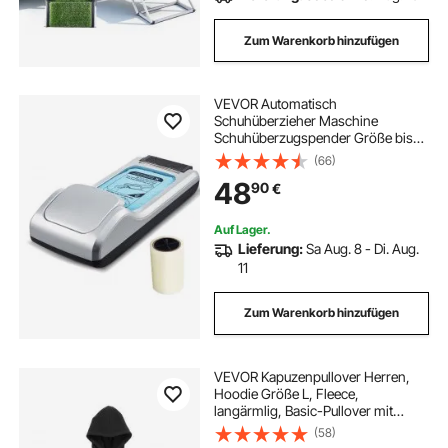
Zum Warenkorb hinzufügen
VEVOR Automatisch
Schuhüberzieher Maschine
Schuhüberzugspender Größe bis
US 11 / EU 44
(66)
48
90
€
Auf Lager.
Lieferung:
Sa Aug. 8 - Di. Aug.
11
Zum Warenkorb hinzufügen
VEVOR Kapuzenpullover Herren,
Hoodie Größe L, Fleece,
langärmlig, Basic-Pullover mit
Kapuze, warm & hautfreundlich,
(58)
praktisch & trendig, Sweatshirt mit