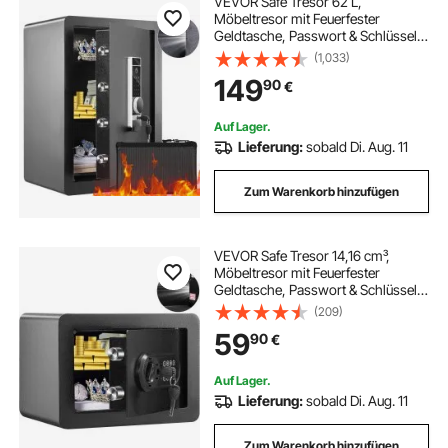
VEVOR Safe Tresor 62 L,
Möbeltresor mit Feuerfester
Geldtasche, Passwort & Schlüssel &
Fingerabdruck Herausnehmbares
(1,033)
Regal, Innenschrank, Wandtresor
149
90
€
für Bargeld, Schmuck, Dokumente,
Wertsache
Auf Lager.
Lieferung:
sobald Di. Aug. 11
Zum Warenkorb hinzufügen
VEVOR Safe Tresor 14,16 cm³,
Möbeltresor mit Feuerfester
Geldtasche, Passwort & Schlüssel
Digitaler Heimtresor
(209)
Herausnehmbares Regal,
59
90
€
Innenschrank, Wandtresor für
Bargeld, Schmuck, Dokumente usw.
Auf Lager.
Lieferung:
sobald Di. Aug. 11
Zum Warenkorb hinzufügen