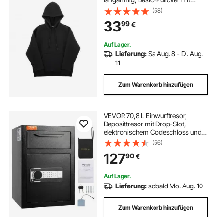
Kapuze, warm & hautfreundlich,
(58)
praktisch & trendig, Sweatshirt mit
33
99
€
großer Tasche für Herbst & Winter,
Schwarz
Auf Lager.
Lieferung:
Sa Aug. 8 - Di. Aug.
11
Zum Warenkorb hinzufügen
VEVOR 70,8 L Einwurftresor,
Deposittresor mit Drop-Slot,
elektronischem Codeschloss und 2
Notfallschlüsseln, 355 x 355 x 515
(56)
mm, Business Drop Slot Safe für
127
90
€
Bargeld, zu Hause, Hotel, Büro usw.
Auf Lager.
Lieferung:
sobald Mo. Aug. 10
Zum Warenkorb hinzufügen