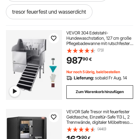
tresor feuerfest und wasserdicht
stahl tresor
VEVOR 304 Edelstahl-
Hundewaschstation, 127 cm große
Pflegebadewanne mit rutschfester,
kleiner tresor feuerfest wasserdicht
flacher Rampe, Schublade, Warm-
(73)
und Kaltwasserhahn, All-in-One-
987
90
€
Badewanne für Pflegesalons, für
alle Größen geeignet (rechte Tür)
tresor feuerfest wasserdicht tresore
Nur noch 5 übrig, bald bestellen
Lieferung:
sobald Fr Aug. 14
feuerfester und wasserdichter tresor
Zum Warenkorb hinzufügen
tresor safe 3
safe ohne schlüssel
VEVOR Safe Tresor mit feuerfester
Geldtasche, Einzeltür-Safe 113 L, 2
safe schlüssel
schlussel safe
Trennwände, digitaler Möbeltresor
mit Schlüssel, Code und
(440)
Fingerabdruck, Wertsachenbox für
möbeltresor schlüssel und fingerabdruck
90
€
Geld und Schmuck, Geldtresor