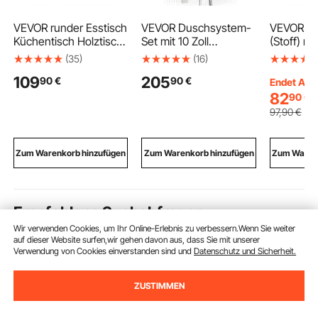
VEVOR runder Esstisch
VEVOR Duschsystem-
VEVOR K
Küchentisch Holztisch
Set mit 10 Zoll
(Stoff) mi
(120 cm / 136,1 kg
Regenduschsystem / 6
Schublad
(35)
(16)
belastbar) für 4-6
Körperbrausen / 2 in 1
Aufbewah
109
205
90
€
90
€
Personen, moderne
Handbrause, drehbarer
k Schran
Endet Aug.
Freizeittische mit
Regenkopfsystem (3
mit offen
82
90
€
Ablage und
Funktionen),
& LED-Le
97
,90
€
Metallbeinen, für
Messingventil und
integrier
Küche zu Hause
Verkleidungssatz,
Aufbewah
Wohnzimmer, Grau
Chrom Badezimmer
für Schla
Zum Warenkorb hinzufügen
Zum Warenkorb hinzufügen
Zum Warenk
(nur Tisch)
Schrank,
Empfohlene Suchabfragen
Wir verwenden Cookies, um Ihr Online-Erlebnis zu verbessern.Wenn Sie weiter
auf dieser Website surfen,wir gehen davon aus, dass Sie mit unserer
waffenschrank
säule
tresor tresore
groß
Verwendung von Cookies einverstanden sind und
Datenschutz und Sicherheit.
ZUSTIMMEN