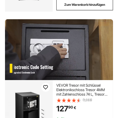
Zum Warenkorb hinzufügen
VEVOR Tresor mit Schlüssel
Elektronikschloss Tresor 4MM
mit Zahlenschloss 74 L, Tresor
mit Starkem Eisen, Möbeltresor
(1,033)
Elektronikschloss mit
127
90
€
Hochbelastbaren
Stahlkonstruktion