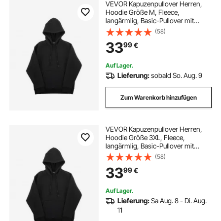
VEVOR Kapuzenpullover Herren,
Hoodie Größe M, Fleece,
langärmlig, Basic-Pullover mit
Kapuze, warm & hautfreundlich,
(58)
praktisch & trendig, Sweatshirt mit
33
99
€
großer Tasche für Herbst & Winter,
Schwarz
Auf Lager.
Lieferung:
sobald So. Aug. 9
Zum Warenkorb hinzufügen
VEVOR Kapuzenpullover Herren,
Hoodie Größe 3XL, Fleece,
langärmlig, Basic-Pullover mit
Kapuze, warm & hautfreundlich,
(58)
praktisch & trendig, Sweatshirt mit
33
99
€
großer Tasche für Herbst & Winter,
Schwarz
Auf Lager.
Lieferung:
Sa Aug. 8 - Di. Aug.
11