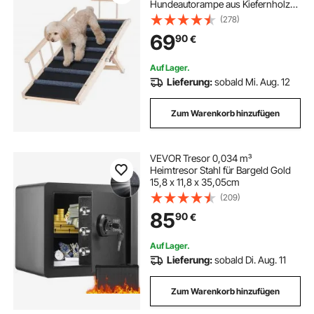
Hundeautorampe aus Kiefernholz
Gummi Hundeeinstiegshilfe 6-
(278)
stufige Höheneinstellungen
69
90
€
Tierrampe ca. 113kg Tragfähigkeit
für große kleine Hunde
Auf Lager.
Lieferung:
sobald Mi. Aug. 12
Zum Warenkorb hinzufügen
VEVOR Tresor 0,034 m³
Heimtresor Stahl für Bargeld Gold
15,8 x 11,8 x 35,05cm
(209)
85
90
€
Auf Lager.
Lieferung:
sobald Di. Aug. 11
Zum Warenkorb hinzufügen