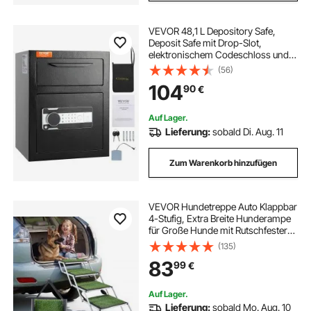
VEVOR 48,1 L Depository Safe,
Deposit Safe mit Drop-Slot,
elektronischem Codeschloss und 2
Notfallschlüsseln, 45 x 30 x 35 cm,
(56)
Geschäftssafe für Bargeld, zu
104
90
€
Hause, Hotel, Büro
Auf Lager.
Lieferung:
sobald Di. Aug. 11
Zum Warenkorb hinzufügen
VEVOR Hundetreppe Auto Klappbar
4-Stufig, Extra Breite Hunderampe
für Große Hunde mit Rutschfester
Oberfläche, Tragbare Einstiegshilfe
(135)
für Auto, SUV, LKW, Hochbett, Sofa,
83
99
€
Tragkraft bis 90 kg
Auf Lager.
Lieferung:
sobald Mo. Aug. 10