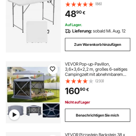
verstellbarer Höhe & integriertem
(66)
Griff, Gartentisch Campingtisch für
48
90
€
Partys Picknick Camping, weiß
Auf Lager.
Lieferung:
sobald Mi. Aug. 12
Zum Warenkorb hinzufügen
VEVOR Pop-up-Pavillon,
3,6x3,6x2,2 m, großes 6-seitiges
Campingzelt mit abnehmbarem
Dach & Tragetasche, Partyzelt,
(233)
Sonnenschutz für 8-10 Personen,
160
90
€
für Garten, Hof & Terrasse
Nicht auf Lager
Benachrichtigen Sie mich
VEVOR Pizzastein Backstein 38 x