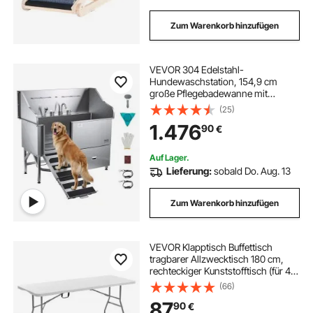
Zum Warenkorb hinzufügen
VEVOR 304 Edelstahl-
Hundewaschstation, 154,9 cm
große Pflegebadewanne mit
rutschfester, flacher Rampe,
(25)
Schublade, Warm- und
1.476
90
€
Kaltwasserhahn, All-in-One-
Badewanne für Pflegesalons, für
alle Größen geeignet (rechte Tür)
Auf Lager.
Lieferung:
sobald Do. Aug. 13
Zum Warenkorb hinzufügen
VEVOR Klapptisch Buffettisch
tragbarer Allzwecktisch 180 cm,
rechteckiger Kunststofftisch (für 4-
6 Personen) mit integriertem Griff,
(66)
Gartentisch Campingtisch für
87
90
€
Partys Picknick Camping, weiß