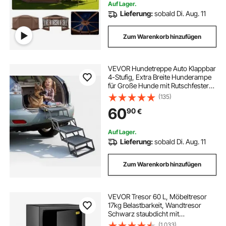
Auf Lager.
Lieferung:
sobald Di. Aug. 11
Zum Warenkorb hinzufügen
VEVOR Hundetreppe Auto Klappbar
4-Stufig, Extra Breite Hunderampe
für Große Hunde mit Rutschfester
Oberfläche, Tragbare Einstiegshilfe
(135)
für Auto, SUV, LKW, Hochbett, Sofa,
60
90
€
Tragkraft bis 180 kg
Auf Lager.
Lieferung:
sobald Di. Aug. 11
Zum Warenkorb hinzufügen
VEVOR Tresor 60 L, Möbeltresor
17kg Belastbarkeit, Wandtresor
Schwarz staubdicht mit
Fingerabdruck Code Digital-
(1,033)