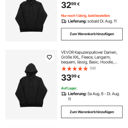
32
99
€
großer Tasche für Herbst & Winter,
Schwarz
Nur noch 1 übrig, bald bestellen
Lieferung:
sobald Di. Aug. 11
Zum Warenkorb hinzufügen
VEVOR Kapuzenpullover Damen,
Größe XXL, Fleece, Langarm,
bequem, lässig, Basic, Hoodie,
warm & hautfreundlich, praktisch &
(58)
trendig, Sweatshirt mit großer
33
99
€
Tasche für Herbst und Winter,
Schwarz
Auf Lager.
Lieferung:
Sa Aug. 8 - Di. Aug.
11
Zum Warenkorb hinzufügen