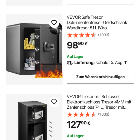
VEVOR Safe Tresor
Dokumententresor Geldschrank
Wandtresor 51 L Büro
(1,033)
98
90
€
Auf Lager.
Lieferung:
sobald Di. Aug. 11
Zum Warenkorb hinzufügen
VEVOR Tresor mit Schlüssel
Elektronikschloss Tresor 4MM mit
Zahlenschloss 74 L, Tresor mit
Starkem Eisen, Möbeltresor
(1,033)
Elektronikschloss mit
127
90
€
Hochbelastbaren Stahlkonstruktion
Auf Lager.