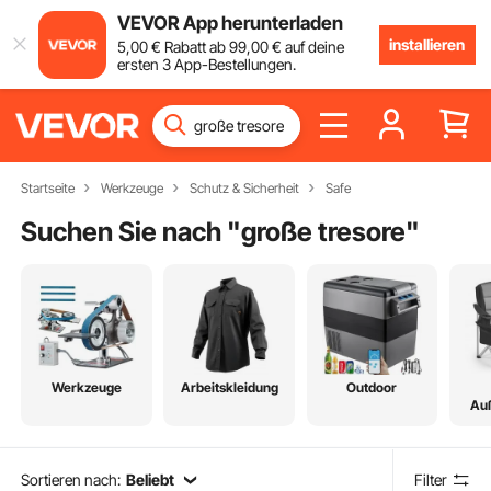
VEVOR App herunterladen
installieren
5
,00
€
Rabatt ab
99
,00
€
auf deine
ersten 3 App-Bestellungen.
Startseite
Werkzeuge
Schutz & Sicherheit
Safe
Suchen Sie nach "
große tresore
"
Werkzeuge
Arbeitskleidung
Outdoor
Au
Sortieren nach:
Beliebt
Filter