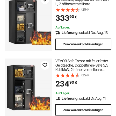
L, 2 höhenverstellbare
Trennwände, digitaler Möbeltresor
(254)
mit Schlüssel, Code, Safe für Geld
333
90
€
Schmuck Wertsachen, Schwarz
Auf Lager.
Lieferung:
sobald Do. Aug. 13
Zum Warenkorb hinzufügen
VEVOR Safe Tresor mit feuerfester
Geldtasche, Doppeltüren-Safe 5,5
Kubikfuß, 2 höhenverstellbare
Trennwände, digitaler Möbeltresor
(254)
mit Schlüssel, Code, Safe für Geld
234
90
€
Schmuck Wertsachen, Schwarz
Auf Lager.
Lieferung:
sobald Di. Aug. 11
Zum Warenkorb hinzufügen