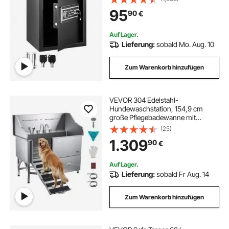
Tastenfeld Schlüssel 4
95
90
€
Schlosssystemen Sicherheitstresor
Wohnung Hotel Büro
Auf Lager.
Lieferung:
sobald Mo. Aug. 10
Zum Warenkorb hinzufügen
VEVOR 304 Edelstahl-
Hundewaschstation, 154,9 cm
große Pflegebadewanne mit
rutschfester, flacher Rampe,
(25)
Schublade, Warm- und
1.309
90
€
Kaltwasserhahn, All-in-One-
Badewanne für Pflegesalons, für
alle Größen geeignet (linke Tür)
Auf Lager.
Lieferung:
sobald Fr Aug. 14
Zum Warenkorb hinzufügen