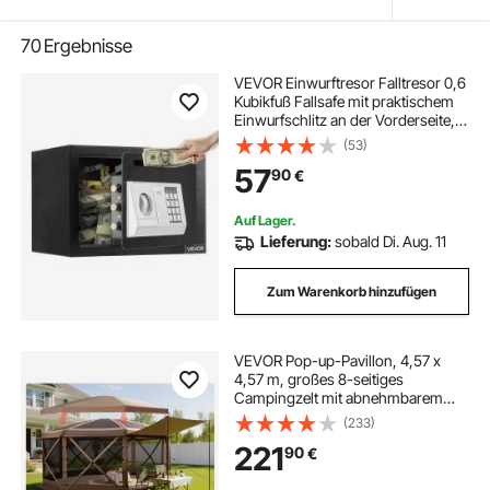
70
Ergebnisse
VEVOR Einwurftresor Falltresor 0,6
Kubikfuß Fallsafe mit praktischem
Einwurfschlitz an der Vorderseite,
Drop Schranktresor mit Tastenfeld
(53)
& Drehknopf & 2 Schlüsseln für
57
90
€
Bargeld Bankbelege Rechnung
Auf Lager.
Lieferung:
sobald Di. Aug. 11
Zum Warenkorb hinzufügen
VEVOR Pop-up-Pavillon, 4,57 x
4,57 m, großes 8-seitiges
Campingzelt mit abnehmbarem
Dach & Tragetasche, Partyzelt,
(233)
Sonnenschutz für 12–15 Personen,
221
90
€
für Garten & Terrasse, Braun