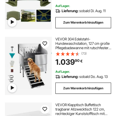
Auf Lager.
Lieferung:
sobald Di. Aug. 11
Zum Warenkorb hinzufügen
VEVOR 304 Edelstahl-
Hundewaschstation, 127 cm große
Pflegebadewanne mit rutschfester,
flacher Rampe, Schublade, Warm-
(73)
und Kaltwasserhahn, All-in-One-
1.039
90
€
Badewanne für Pflegesalons, für
alle Größen geeignet (linke Tür)
Auf Lager.
Lieferung:
sobald Do. Aug. 13
Zum Warenkorb hinzufügen
VEVOR Klapptisch Buffettisch
tragbarer Allzwecktisch 122 cm,
rechteckiger Kunststofftisch mit