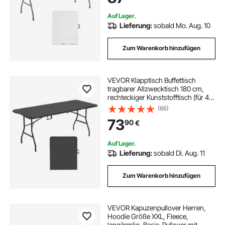
Auf Lager.
Lieferung:
sobald Mo. Aug. 10
Zum Warenkorb hinzufügen
VEVOR Klapptisch Buffettisch
tragbarer Allzwecktisch 180 cm,
rechteckiger Kunststofftisch (für 4-
6 Personen) mit integriertem Griff,
(66)
Gartentisch Campingtisch für
73
90
€
Partys Picknick Camping, Schwarz
Auf Lager.
Lieferung:
sobald Di. Aug. 11
Zum Warenkorb hinzufügen
VEVOR Kapuzenpullover Herren,
Hoodie Größe XXL, Fleece,
langärmlig, Basic-Pullover mit