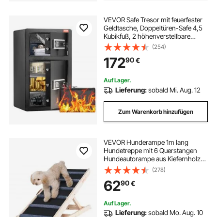
VEVOR Safe Tresor mit feuerfester
Geldtasche, Doppeltüren-Safe 4,5
Kubikfuß, 2 höhenverstellbare
Trennwände, digitaler Möbeltresor
(254)
mit Schlüssel, Code, Safe für Geld
172
90
€
Schmuck Wertsachen, Schwarz
Auf Lager.
Lieferung:
sobald Mi. Aug. 12
Zum Warenkorb hinzufügen
VEVOR Hunderampe 1m lang
Hundetreppe mit 6 Querstangen
Hundeautorampe aus Kiefernholz
Gummi Hundeeinstiegshilfe 6-
(278)
stufige Höheneinstellungen
62
90
€
Tierrampe ca. 113kg Tragfähigkeit
für große kleine Hunde
Auf Lager.
Lieferung:
sobald Mo. Aug. 10