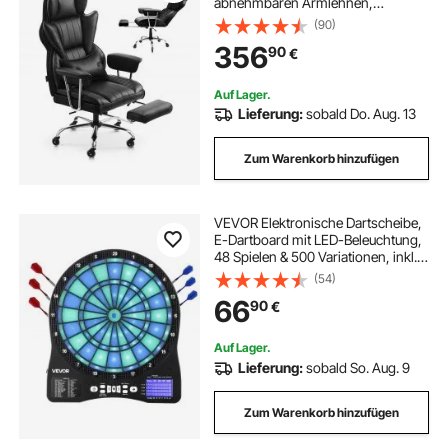
abnehmbaren Armlehnen,
ergonomischer Schreibtischstuhl
(90)
mit hochelastischem
356
90
€
Schaumstoffkissen für Arbeit
Arbeitszimmer Spielen Schwarz
Auf Lager.
Lieferung:
sobald Do. Aug. 13
Zum Warenkorb hinzufügen
VEVOR Elektronische Dartscheibe,
E-Dartboard mit LED-Beleuchtung,
48 Spielen & 500 Variationen, inkl. 6
Dartschäften mit Flights & 50
(54)
Ersatz-Pfeilspitzen, LCD mit
66
90
€
Cricket-Punktestand, für 8 Spieler
Auf Lager.
Lieferung:
sobald So. Aug. 9
Zum Warenkorb hinzufügen