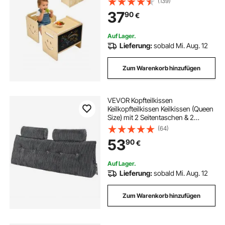
(139)
Aktivitätstisch Spieltisch, ideal zum
37
90
€
Lesen Essen Spielen – Natur
Auf Lager.
Lieferung:
sobald Mi. Aug. 12
Zum Warenkorb hinzufügen
VEVOR Kopfteilkissen
Keilkopfteilkissen Keilkissen (Queen
Size) mit 2 Seitentaschen & 2
Kopfstützen, Bettkeilkissen mit
(64)
waschbarem Flanelltuch, zum
53
90
€
Lesen Spielen Arbeiten Grau (1510 x
205 x 530 mm)
Auf Lager.
Lieferung:
sobald Mi. Aug. 12
Zum Warenkorb hinzufügen