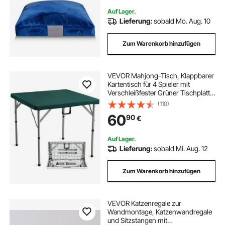
Entspannen Spielen
Auf Lager.
Lieferung:
sobald Mo. Aug. 10
Zum Warenkorb hinzufügen
VEVOR Mahjong-Tisch, Klappbarer
Kartentisch für 4 Spieler mit
Verschleißfester Grüner Tischplatte,
Tragbarer, Zweifach Quadratischer
(110)
Dominotisch mit Tragegriff 86 x 86
60
90
€
x 74 cm Domino-Tisch
Auf Lager.
Lieferung:
sobald Mi. Aug. 12
Zum Warenkorb hinzufügen
VEVOR Katzenregale zur
Wandmontage, Katzenwandregale
und Sitzstangen mit