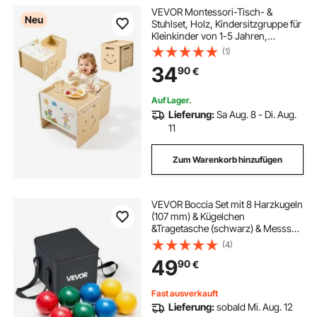
VEVOR Montessori-Tisch- &
Neu
Stuhlset, Holz, Kindersitzgruppe für
Kleinkinder von 1-5 Jahren,
Tritthocker mit Whiteboard & 3-
(1)
Fach Höhenverstellbar, zum Essen,
34
90
€
Zeichnen, Lesen & Spielen
Auf Lager.
Lieferung:
Sa Aug. 8 - Di. Aug.
11
Zum Warenkorb hinzufügen
VEVOR Boccia Set mit 8 Harzkugeln
(107 mm) & Kügelchen
&Tragetasche (schwarz) & Messseil,
Rot/Grün/Blau/Gelb, für 2 bis 8
(4)
Spieler, Boccia Spielset für Strand
49
90
€
Rasen Familiengarten Outdoor
Fast ausverkauft
Lieferung:
sobald Mi. Aug. 12