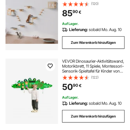
Sprungbrettern, Katzenbetten,
(120)
Hängematten und Katzenbaum,
85
90
€
Katzenmöbel und Regale bis zu 18
kg zum Schlafen, Spielen, Klettern,
9er-Set
Auf Lager.
Lieferung:
sobald Mo. Aug. 10
Zum Warenkorb hinzufügen
VEVOR Dinosaurier-Aktivitätswand,
Motorikbrett, 11 Spiele, Montessori-
Sensorik-Spieltafel für Kinder von
3–12 Jahren, Lernaktivitätszentrum,
(122)
ideal für Kinder-Spielzimmer,
50
90
€
Kindergarten, Klassenzimmer
Auf Lager.
Lieferung:
sobald Mo. Aug. 10
Zum Warenkorb hinzufügen