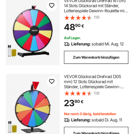
VEVOR Glücksrad Drehrad (61 cm)
14 Slots Glücksrad mit Ständer,
Lotteriespiele Gewinn-Roulette mit
Tafelschwamm & 2 Markern, 6
(13)
Farben, Spinning Prize Wheel ideal
48
90
€
für Party Kneipe Messe
Auf Lager.
Lieferung:
sobald Mi. Aug. 12
Zum Warenkorb hinzufügen
VEVOR Glücksrad Drehrad (305
mm) 12 Slots Glücksrad mit
Ständer, Lotteriespiele Gewinn-
Roulette mit Tafelschwamm und 2
(13)
Markern, 6 Farben, Spinning Prize
23
90
€
Wheel ideal für Party Kneipe Messe
Nur noch 3 übrig, bald bestellen
Lieferung:
sobald Di. Aug. 11
Zum Warenkorb hinzufügen