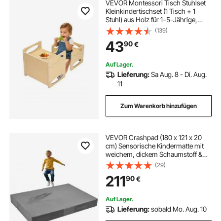
VEVOR Montessori Tisch Stuhlset
Kleinkindertischset (1 Tisch + 1
Stuhl) aus Holz für 1–5-Jährige,
höhenverstellbarer Aktivitätstisch
(139)
Spieltisch für Kinder, ideal zum
43
90
€
Lesen Essen Spielen – Natur
Auf Lager.
Lieferung:
Sa Aug. 8 - Di. Aug.
11
Zum Warenkorb hinzufügen
VEVOR Crashpad (180 x 121 x 20
cm) Sensorische Kindermatte mit
weichem, dickem Schaumstoff &
waschbarem Bezug, für
(29)
Sinnesräume für Kinder und
211
90
€
Erwachsene zum Springen Spielen
Klettern Turnen
Auf Lager.
Lieferung:
sobald Mo. Aug. 10