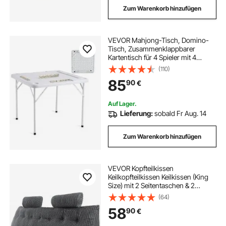
Zum Warenkorb hinzufügen
VEVOR Mahjong-Tisch, Domino-
Tisch, Zusammenklappbarer
Kartentisch für 4 Spieler mit 4
Getränkehaltern & 4 Chip-Fächern,
(110)
Tragbarer Domino-Spieltisch mit 1
85
90
€
Satz Dominosteine ​​für Mahjong-
Poker-Puzzles
Auf Lager.
Lieferung:
sobald Fr Aug. 14
Zum Warenkorb hinzufügen
VEVOR Kopfteilkissen
Keilkopfteilkissen Keilkissen (King
Size) mit 2 Seitentaschen & 2
Kopfstützen, Bettkeilkissen mit
(64)
waschbarem Flanelltuch, zum
58
90
€
Lesen Spielen Arbeiten Grau (1920 x
205 x 530 mm)