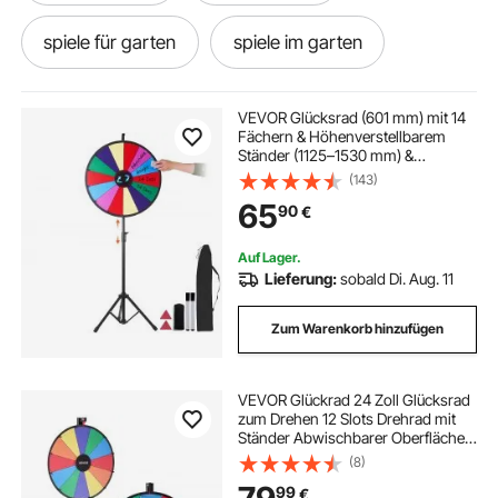
spiele für garten
spiele im garten
pokertisch 8 spieler
6 jahre spiele
VEVOR Glücksrad (601 mm) mit 14
Fächern & Höhenverstellbarem
Ständer (1125–1530 mm) &
spiele ab 6 jahren
spiele ab 8 jahre
Abwischbarem Rouletterad &
(143)
Aufbewahrungstasche, Drehendes
65
90
€
Preisrad für Partys, Kneipen,
Messen & Jahrmärkte
8 ball spiel
Auf Lager.
Lieferung:
sobald Di. Aug. 11
Zum Warenkorb hinzufügen
VEVOR Glückrad 24 Zoll Glücksrad
zum Drehen 12 Slots Drehrad mit
Ständer Abwischbarer Oberfläche &
2 Markern Höhenverstellbar
(8)
Roulette-Spinner Glückspiel für
99
€
Partys Kneipen Messen & Karneval