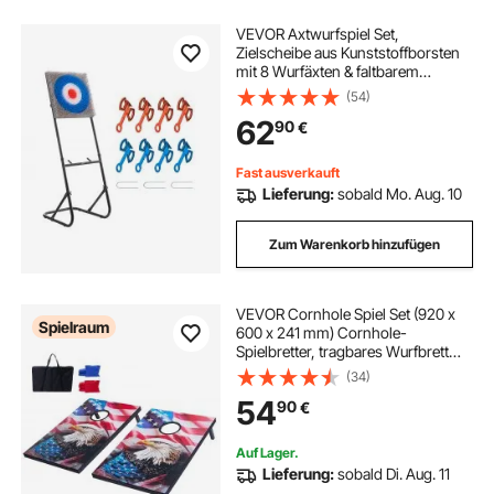
VEVOR Axtwurfspiel Set,
Zielscheibe aus Kunststoffborsten
mit 8 Wurfäxten & faltbarem
Stahlrahmen, leicht zu verstauen,
(54)
Spiel für Outdoor / Indoor Hinterhof
62
90
€
Hof- und Karnevalsspiele 48 x 140 x
69 cm
Fast ausverkauft
Lieferung:
sobald Mo. Aug. 10
Zum Warenkorb hinzufügen
VEVOR Cornhole Spiel Set (920 x
Spielraum
600 x 241 mm) Cornhole-
Spielbretter, tragbares Wurfbrett
aus MDF-Holz, Cornhole-Spiel für
(34)
Erwachsene, inkl. 8 Sitzsäcken &
54
90
€
Tragetasche, für Garten Hinterhof
Strand
Auf Lager.
Lieferung:
sobald Di. Aug. 11