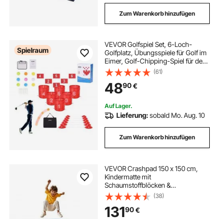
Zum Warenkorb hinzufügen
VEVOR Golfspiel Set, 6-Loch-
Spielraum
Golfplatz, Übungsspiele für Golf im
Eimer, Golf-Chipping-Spiel für den
Außenbereich, tragbares Outdoor-
(61)
Golfspiel, Ideal für Rasen, Hof,
48
90
€
Camping, Park, Strand
Auf Lager.
Lieferung:
sobald Mo. Aug. 10
Zum Warenkorb hinzufügen
VEVOR Crashpad 150 x 150 cm,
Kindermatte mit
Schaumstoffblöcken &
Waschbarem Bezug, Weiche
(38)
Schaumstoff-Landezone,
131
90
€
Fallschutzmatte, Ausstattung für
Sinnesräume zum Springen