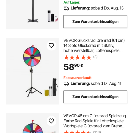
Auf Lager.
Lieferung:
sobald Do. Aug. 13
Zum Warenkorb hinzufügen
VEVOR Glücksrad Drehrad (61 cm)
14 Slots Glücksrad mit Stativ,
höhenverstellbar, Lotteriespiele
Gewinn-Roulette mit
(3)
Tafelschwamm & 2 Markern, 6
58
90
€
Farben, ideal für Party Kneipe
Messe Karneval
Fast ausverkauft
Lieferung:
sobald Di. Aug. 11
Zum Warenkorb hinzufügen
VEVOR 46 cm Glücksrad Spielzeug
Farbe Rad Spiele für Lotteriespiele
Wortspiele,Glücksrad zum Drehen
Acrylplatte mit PVC-Schaum,54 x
(143)