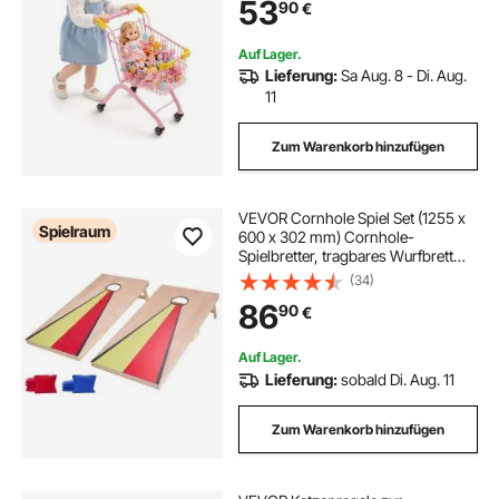
53
90
€
30kg Belastbarkeit,
Kaufmannsladen Spiele für Kinder
ab 3
Auf Lager.
Lieferung:
Sa Aug. 8 - Di. Aug.
11
Zum Warenkorb hinzufügen
VEVOR Cornhole Spiel Set (1255 x
Spielraum
600 x 302 mm) Cornhole-
Spielbretter, tragbares Wurfbrett
aus Massivholz, Cornhole-Spiel für
(34)
Erwachsene, inkl. 8 Sitzsäcken &
86
90
€
Griff, für Garten Hinterhof Camping
Auf Lager.
Lieferung:
sobald Di. Aug. 11
Zum Warenkorb hinzufügen