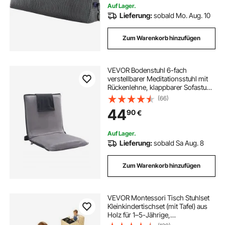
Auf Lager.
Lieferung:
sobald Mo. Aug. 10
Zum Warenkorb hinzufügen
VEVOR Bodenstuhl 6-fach
verstellbarer Meditationsstuhl mit
Rückenlehne, klappbarer Sofastuhl
zum Lesen, Fernsehen und Spielen,
(66)
tragbarer Bodensitz, Lounge-
44
90
€
Sofastuhl, für Erwachsene,
Jugendliche grau
Auf Lager.
Lieferung:
sobald Sa Aug. 8
Zum Warenkorb hinzufügen
VEVOR Montessori Tisch Stuhlset
Kleinkindertischset (mit Tafel) aus
Holz für 1–5-Jährige,
höhenverstellbarer Kinderstuhl