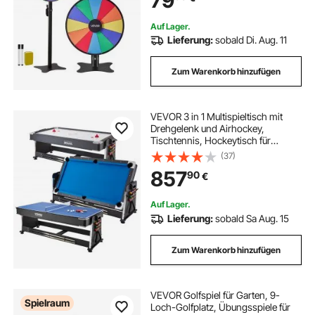
79
Auf Lager.
Lieferung:
sobald Di. Aug. 11
Zum Warenkorb hinzufügen
VEVOR 3 in 1 Multispieltisch mit
Drehgelenk und Airhockey,
Tischtennis, Hockeytisch für
Spielzimmer, Familienheim,
(37)
Arcade-Gaming-Set, sämtliches
857
90
€
Zubehör für jedes Spiel enthalten
Auf Lager.
Lieferung:
sobald Sa Aug. 15
Zum Warenkorb hinzufügen
VEVOR Golfspiel für Garten, 9-
Spielraum
Loch-Golfplatz, Übungsspiele für