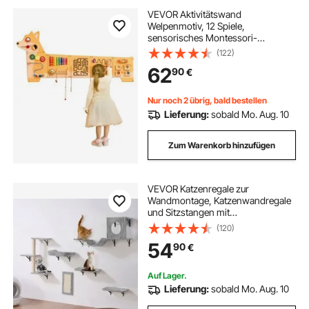
VEVOR Aktivitätswand
Welpenmotiv, 12 Spiele,
sensorisches Montessori-
Wandspielzeug für Kinder von 3–12
(122)
Jahren, Montessori-
62
90
€
Lernaktivitätszentrum, ideal für
Spielzimmer, Kinderzimmer,
Klassenzimmer
Nur noch 2 übrig, bald bestellen
Lieferung:
sobald Mo. Aug. 10
Zum Warenkorb hinzufügen
VEVOR Katzenregale zur
Wandmontage, Katzenwandregale
und Sitzstangen mit
Sprungbrettern, Hängematte, Sofa,
(120)
Katzenbaum & Katzengriff,
54
90
€
Katzenmöbel und Regale bis zu 18
kg zum Schlafen, Spielen, Klettern,
6er-Set
Auf Lager.
Lieferung:
sobald Mo. Aug. 10