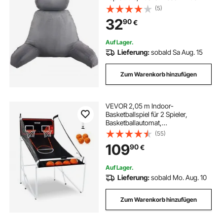
Taschen & waschbarem kurzem
(5)
Samtstoff & geschredderter
32
90
€
Memory-Schaum, Seite mit Griff,
zum Fernsehen Lesen Spielen
Auf Lager.
Lieferung:
sobald Sa Aug. 15
Zum Warenkorb hinzufügen
VEVOR 2,05 m Indoor-
Basketballspiel für 2 Spieler,
Basketballautomat,
Baskeltballständer mit 4 Bällen & 8
(55)
Spielmodi & 2 Basketballkörben,
109
90
€
Anzeigetafel & Aufblaspumpe, für
Kinder, Erwachsene
Auf Lager.
Lieferung:
sobald Mo. Aug. 10
Zum Warenkorb hinzufügen