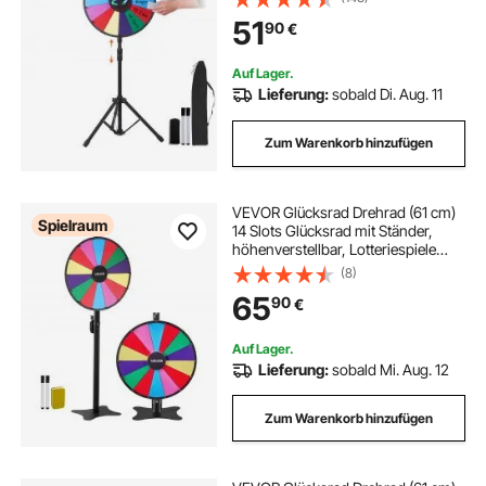
54 x 11 cm Preisrad Lucky Wheel mit
51
90
€
Stativ
Auf Lager.
Lieferung:
sobald Di. Aug. 11
Zum Warenkorb hinzufügen
VEVOR Glücksrad Drehrad (61 cm)
Spielraum
14 Slots Glücksrad mit Ständer,
höhenverstellbar, Lotteriespiele
Gewinn-Roulette mit
(8)
Tafelschwamm & 2 Markern, 6
65
90
€
Farben, ideal für Party Kneipe
Messe
Auf Lager.
Lieferung:
sobald Mi. Aug. 12
Zum Warenkorb hinzufügen