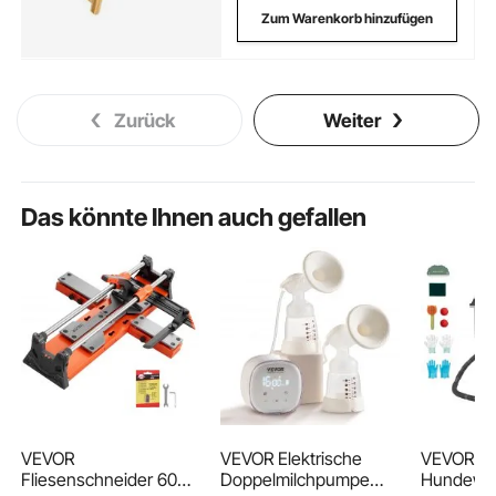
Zum Warenkorb hinzufügen
Zurück
Weiter
Das könnte Ihnen auch gefallen
VEVOR
VEVOR Elektrische
VEVOR
Fliesenschneider 600
Doppelmilchpumpe
Hundewas