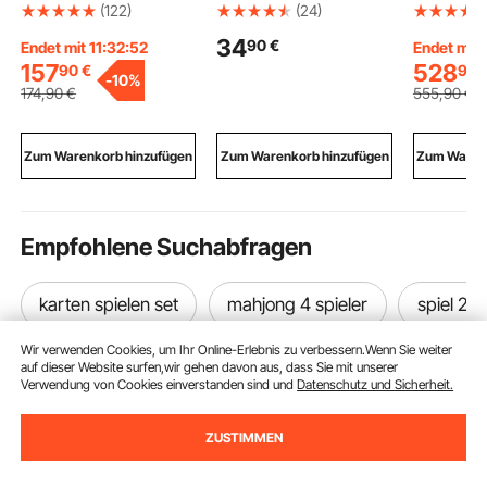
mm,
7W Brustpumpe
aus Edels
(122)
(24)
Fliesenschneidmaschi
Milchpumpe
961x620
34
90
€
ne mit Verschiebbarem
-280±20mmHg
Tierpfleg
Endet mit 11:32:51
Endet mit 
Schneidkopf &
Stillpumpe mit 4 Modi
Ablagetre
157
528
90
€
90
-
10%
Federbelasteter Basis,
und 16 einstellbaren
Wasserha
174
,90
€
555
,90
€
Winkelanschlag,
Stufen ≤45dB Ultra-
Duschkop
Wolframkarbid-
leise Sorgenfreies
Seifenhalt
Trennscheibe,
Abpumpen
mittelgro
Zum Warenkorb hinzufügen
Zum Warenkorb hinzufügen
Zum Warenk
Ausrichthilfe, für
Muttermilch
Haustiere
Keramikfliesen
unterwegs
Empfohlene Suchabfragen
karten spielen set
mahjong 4 spieler
spiel 2
Wir verwenden Cookies, um Ihr Online-Erlebnis zu verbessern.Wenn Sie weiter
auf dieser Website surfen,wir gehen davon aus, dass Sie mit unserer
Verwendung von Cookies einverstanden sind und
Datenschutz und Sicherheit.
ZUSTIMMEN
Melden Sie sich für unseren Newsletter an.