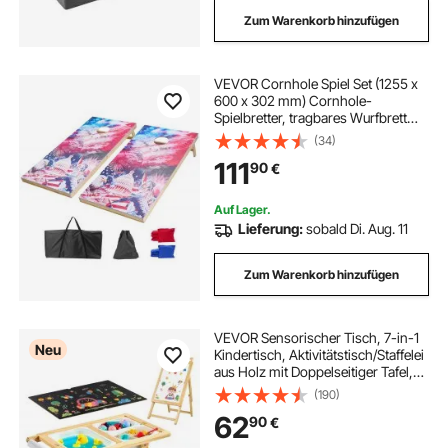
Zum Warenkorb hinzufügen
VEVOR Cornhole Spiel Set (1255 x
600 x 302 mm) Cornhole-
Spielbretter, tragbares Wurfbrett
aus Massivholz, Cornhole-Spiel für
(34)
Erwachsene, inkl. 8 Sitzsäcken &
111
90
€
Tragetasche, für Garten Hinterhof
Auf Lager.
Lieferung:
sobald Di. Aug. 11
Zum Warenkorb hinzufügen
VEVOR Sensorischer Tisch, 7-in-1
Neu
Kindertisch, Aktivitätstisch/Staffelei
aus Holz mit Doppelseitiger Tafel,
Aufbewahrungsboxen, Spiel-Sand-
(190)
& Wassertisch, für Kinder im Alter
62
90
€
von 3-6 Jahren