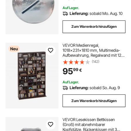
Spiel
Auf Lager.
Lieferung:
sobald Mo. Aug. 10
Zum Warenkorb hinzufügen
VEVOR Medienregal,
Neu
1018x231x1810 mm, Multimedia-
Aufbewahrung, Regalwand mit 12
Regalebenen 36 Fächer für CDs,
(142)
DVDs, Bücher & Spiele, CD-Regal
95
99
€
für Wohnzimmer, Homeoffice,
Aufnahmeraum
Auf Lager.
Lieferung:
sobald So. Aug. 9
Zum Warenkorb hinzufügen
VEVOR Lesekissen Bettkissen
(Groß) mit abnehmbarer
Kopfstütze, Rückenkissen mit 3