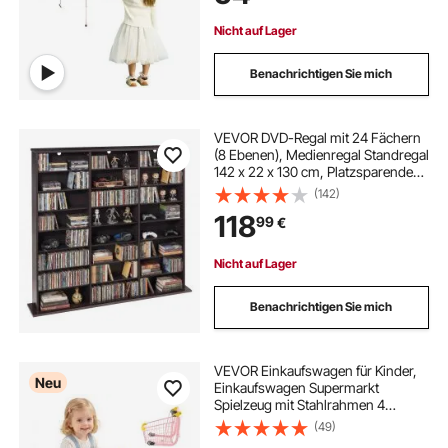
Klassenzimmer
Nicht auf Lager
Benachrichtigen Sie mich
VEVOR DVD-Regal mit 24 Fächern
(8 Ebenen), Medienregal Standregal
142 x 22 x 130 cm, Platzsparendes
Aufbewahrungsregal für CDs DVDs
(142)
Bücher Spiele-Discs, Bücherregal
118
99
€
für Wohnzimmer/Homeoffice,
Braun
Nicht auf Lager
Benachrichtigen Sie mich
VEVOR Einkaufswagen für Kinder,
Neu
Einkaufswagen Supermarkt
Spielzeug mit Stahlrahmen 4
Rädern & Dichtem Netzkorb,
(49)
Faltbares Kaufladenzubehör mit