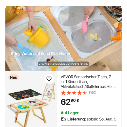
VEVOR Sensorischer Tisch, 7-
Neu
in-1 Kindertisch,
Aktivitätstisch/Staffelei aus Holz
mit Doppelseitiger Tafel,
(190)
Aufbewahrungsboxen, Spiel-
62
90
€
Sand- & Wassertisch, für Kinder
im Alter von 3-6 Jahren
Auf Lager.
Lieferung:
sobald So. Aug. 9