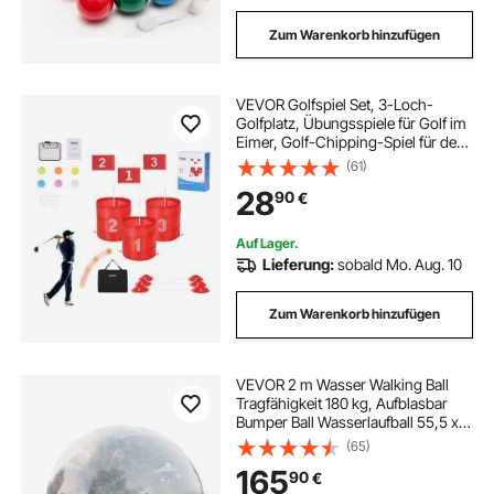
Zum Warenkorb hinzufügen
VEVOR Golfspiel Set, 3-Loch-
Golfplatz, Übungsspiele für Golf im
Eimer, Golf-Chipping-Spiel für den
Außenbereich, tragbares Outdoor-
(61)
Golfspiel für Rasen, Hof, Camping,
28
90
€
Park, Strand
Auf Lager.
Lieferung:
sobald Mo. Aug. 10
Zum Warenkorb hinzufügen
VEVOR 2 m Wasser Walking Ball
Tragfähigkeit 180 kg, Aufblasbar
Bumper Ball Wasserlaufball 55,5 x
40 x 40 cm, Stoßblasenkugeln Walk
(65)
On Water mit Reparatursatz Kinder
165
90
€
Erwachsene Spielzeug Wasser