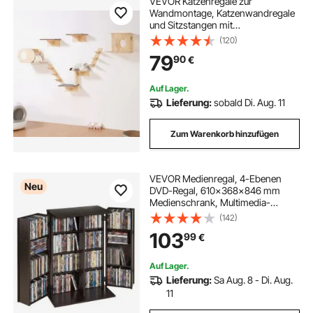
VEVOR Katzenregale zur
Wandmontage, Katzenwandregale
und Sitzstangen mit
Sprungbrettern, Katzenbetten,
(120)
Hängematten und Katzenbaum,
79
90
€
Katzenmöbel und Regale bis zu 18
kg zum Schlafen, Spielen, Klettern,
7er-Set
Auf Lager.
Lieferung:
sobald Di. Aug. 11
Zum Warenkorb hinzufügen
VEVOR Medienregal, 4-Ebenen
Neu
DVD-Regal, 610x368x846 mm
Medienschrank, Multimedia-
Aufbewahrung für CDs, DVDs,
(142)
Bücher, Spiele, CD-Regal für
103
99
€
Wohnzimmer, Homeoffice,
Aufnahmeraum, Braun
Auf Lager.
Lieferung:
Sa Aug. 8 - Di. Aug.
11