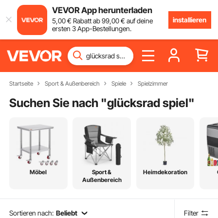
VEVOR App herunterladen
installieren
5
,00
€
Rabatt ab
99
,00
€
auf deine
ersten 3 App-Bestellungen.
Startseite
Sport & Außenbereich
Spiele
Spielzimmer
Suchen Sie nach "
glücksrad spiel
"
Möbel
Sport &
Heimdekoration
Außenbereich
Sortieren nach:
Beliebt
Filter