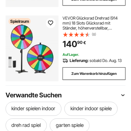
VEVOR Glücksrad Drehrad (914
Spielraum
mm) 18 Slots Glücksrad mit
Ständer, höhenverstellbar,
Lotteriespiele Gewinn-Roulette mit
(8)
Tafelschwamm & 2 Markern, 6
140
90
€
Farben, ideal für Party Kneipe
Messe
Auf Lager.
Lieferung:
sobald Do. Aug. 13
Zum Warenkorb hinzufügen
Verwandte Suchen
kinder spielen indoor
kinder indoor spiele
dreh rad spiel
garten spiele