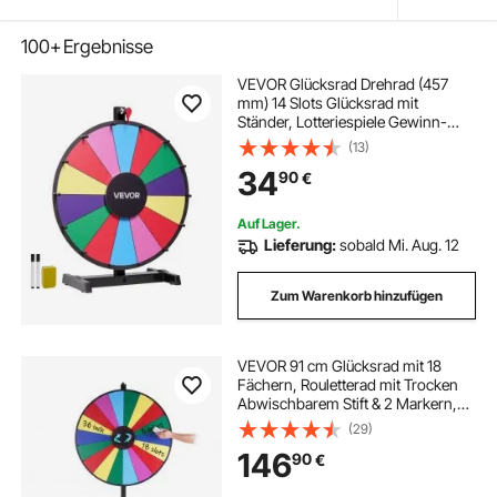
100+
Ergebnisse
VEVOR Glücksrad Drehrad (457
mm) 14 Slots Glücksrad mit
Ständer, Lotteriespiele Gewinn-
Roulette mit Tafelschwamm und 2
(13)
Markern, 6 Farben, Spinning Prize
34
90
€
Wheel ideal für Party Kneipe Messe
Auf Lager.
Lieferung:
sobald Mi. Aug. 12
Zum Warenkorb hinzufügen
VEVOR 91 cm Glücksrad mit 18
Fächern, Rouletterad mit Trocken
Abwischbarem Stift & 2 Markern,
zum Aufstellen auf dem Tisch oder
(29)
auf dem Boden, um Glücksspiele für
146
90
€
Partys, Kneipen usw.