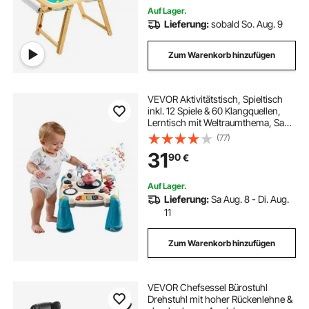
Auf Lager.
Lieferung:
sobald So. Aug. 9
Zum Warenkorb hinzufügen
VEVOR Aktivitätstisch, Spieltisch
inkl. 12 Spiele & 60 Klangquellen,
Lerntisch mit Weltraumthema, Sanft
Leuchtendem Sternenprojektor,
(77)
Interaktiver Kindertisch,
31
90
€
Entdeckertisch für Kinder 6-18
Monate
Auf Lager.
Lieferung:
Sa Aug. 8 - Di. Aug.
11
Zum Warenkorb hinzufügen
VEVOR Chefsessel Bürostuhl
Drehstuhl mit hoher Rückenlehne &