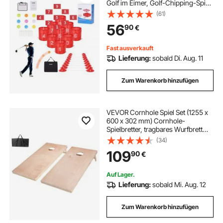
Golf im Eimer, Golf-Chipping-Spiel
für Familie, Erwachsene & Kinder,
(61)
tragbares Outdoor-Golfspiel für
56
90
€
Rasen, Hof, Camping, Park, Strand
Fast ausverkauft
Lieferung:
sobald Di. Aug. 11
Zum Warenkorb hinzufügen
VEVOR Cornhole Spiel Set (1255 x
600 x 302 mm) Cornhole-
Spielbretter, tragbares Wurfbrett
aus Massivholz, Cornhole-Spiel für
(34)
Erwachsene, inkl. Tragetasche, für
109
90
€
Garten Hinterhof Strand Camping
Auf Lager.
Lieferung:
sobald Mi. Aug. 12
Zum Warenkorb hinzufügen