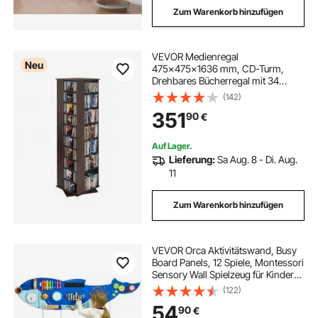
Zum Warenkorb hinzufügen
VEVOR Medienregal
Neu
475x475x1636 mm, CD-Turm,
Drehbares Bücherregal mit 34
Fächern für CDs, DVDs, Bücher &
(142)
Spiele-Discs, DVD-Ständer für
351
90
€
Wohnzimmer, Homeoffice &
Aufnahmeraum, Braun
Auf Lager.
Lieferung:
Sa Aug. 8 - Di. Aug.
11
Zum Warenkorb hinzufügen
VEVOR Orca Aktivitätswand, Busy
Board Panels, 12 Spiele, Montessori
Sensory Wall Spielzeug für Kinder
von 3–12 Jahren,
(122)
Lernaktivitätszentrum, ideal für
54
90
€
Spielzimmer, Kindergarten,