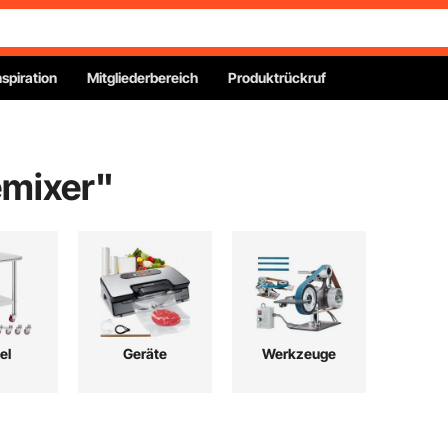
nspiration
Mitgliederbereich
Produktrückruf
emixer
"
el
Geräte
Werkzeuge