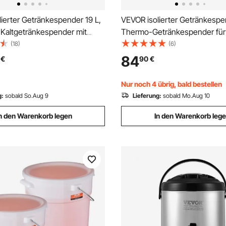
ierter Getränkespender 19 L,
VEVOR isolierter Getränkespe
 Kaltgetränkespender mit
Thermo-Getränkespender für
 Griff, lebensmittelechter
Kaltgetränke mit Zapfhahn,
(18)
(6)
tränkespender-Kühler für
lebensmittelechter Kühlkrug m
84
€
90
€
e Wasser in Cafés und
Innenseite aus 304er-Edelstah
ts, Schwarz
Kaffee Restaurant
Nur noch 4 übrig, bald bestellen
g:
sobald So.Aug 9
Lieferung:
sobald Mo.Aug 10
n den Warenkorb legen
In den Warenkorb leg