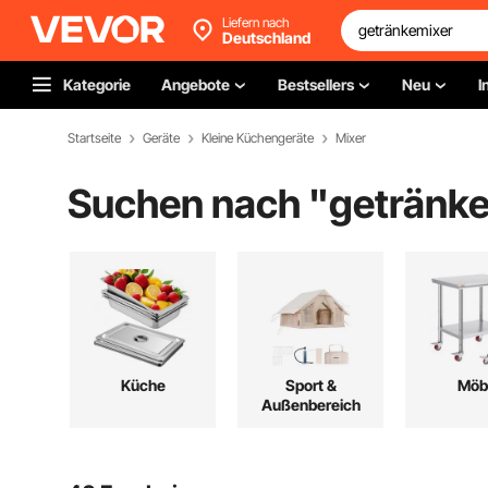
Liefern nach
Deutschland
Kategorie
Angebote
Bestsellers
Neu
I
Startseite
Geräte
Kleine Küchengeräte
Mixer
Suchen nach "
getränk
Küche
Sport &
Möb
Außenbereich