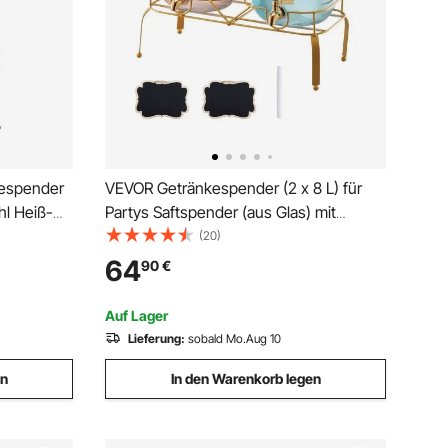
kespender
VEVOR Getränkespender (2 x 8 L) für
hl Heiß-
Partys Saftspender (aus Glas) mit
er
tropfsicherem Zapfhahn & Metallständer
(20)
ür Kaffee,
Wasserspender für Restaurants Partys,
64
90
€
Limonade Eistee selbstgemachte
Getränke Spender
Auf Lager
Lieferung:
sobald Mo.Aug 10
en
In den Warenkorb legen