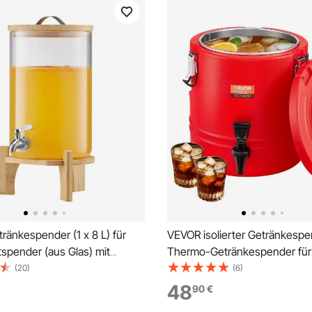
änkespender (1 x 8 L) für
VEVOR isolierter Getränkespe
tspender (aus Glas) mit
Thermo-Getränkespender für
erem Zapfhahn & Holzständer,
Kaltgetränke mit Zapfhahn,
(20)
(6)
nder für Restaurants Partys,
lebensmittelechter Kühlkrug m
48
90
€
Eistee selbstgemachte
Innenseite aus 304er-Edelstah