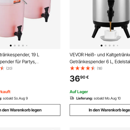
ränkespender, 19 L
VEVOR Heiß- und Kaltgeträn
ender für Partys,
Getränkespender 6 L, Edelsta
r aus Kunststoff mit
und Kaltwasserbrunnen Groß
(20)
(18)
und Deckel, Eistee-
Getränkespender mit Zapfen f
36
90
€
saft-Wasserspender, für
Kalte Milch, Wasser, Saft usw.
s, Hotels, Partys, 2er-Pack
Isolierkanne 1-2 Personen
rkauft
Auf Lager
g:
sobald So.Aug 9
Lieferung:
sobald Mo.Aug 10
n den Warenkorb legen
In den Warenkorb leg