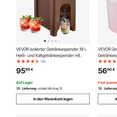
VEVOR isolierter Getränkespender 19 L
VEVOR Get
Heiß- und Kaltgetränkespender mit
Getränkesp
Zapfhahn & Griff, lebensmittelechter
Saftspende
(18)
Thermo-Getränkespender-Kühler für
Zapfhahn 
95
56
90
€
90
€
Tee Kaffee Wasser in Cafés und
Limonaden
Restaurants, Braun
Restaurant
Auf Lager
Fast ausve
Lieferung:
sobald Mo.Aug 10
Lieferun
In den Warenkorb legen
I