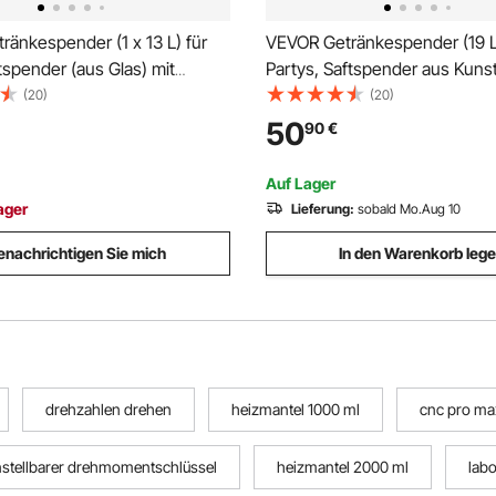
änkespender (1 x 13 L) für
VEVOR Getränkespender (19 L
tspender (aus Glas) mit
Partys, Saftspender aus Kunst
er & Zapfhahn Wasserspender
tropfsicherem Zapfhahn Was
(20)
(20)
rants Partys, Limonade Eistee
für Restaurants Hotels Partys
50
90
€
achte Getränke Spender
Eistee selbstgemachte Geträ
Spender
Auf Lager
ager
Lieferung:
sobald Mo.Aug 10
enachrichtigen Sie mich
In den Warenkorb leg
drehzahlen drehen
heizmantel 1000 ml
cnc pro ma
nstellbarer drehmomentschlüssel
heizmantel 2000 ml
lab