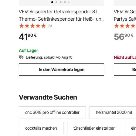
VEVOR isolierter Getränkespender 8 L
VEVOR Getr
Thermo-Getränkespender für Heiß- und
Partys Saf
Kaltgetränke mit Zapfhahn,
Holzständ
(6)
lebensmittelechter Kühlkrug mit
für Restau
41
56
90
€
90
€
Innenseite aus 304er-Edelstahl, für Tee
selbstgem
Kaffee Restaurant
Auf Lager
Nicht auf L
Lieferung:
sobald Mo.Aug 10
In den Warenkorb legen
B
Verwandte Suchen
cnc 3018 pro offline controller
heizmantel 2000 ml
cocktails machen
türschließer einstellbar
ei