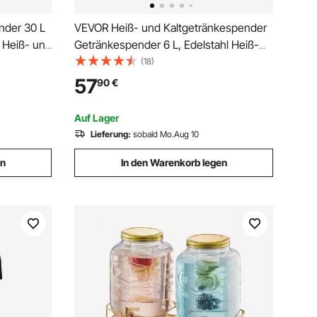
nder 30 L
VEVOR Heiß- und Kaltgetränkespender
 Heiß- und
Getränkespender 6 L, Edelstahl Heiß-
und Kaltwasserbrunnen Großer
(18)
it
Getränkespender mit Zapfen für Kaffee,
57
90
€
l, für Tee
Kalte Milch, Wasser, Saft usw.
Isolierkanne Rund
Auf Lager
Lieferung:
sobald Mo.Aug 10
en
In den Warenkorb legen