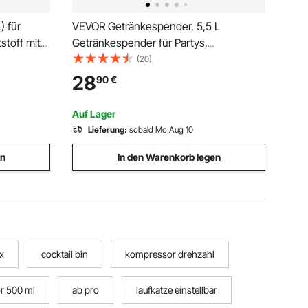
) für
VEVOR Getränkespender, 5,5 L
stoff mit
Getränkespender für Partys,
serspender
Saftspender aus Glas mit Ständer,
(20)
, Limonade
Zapfhahn aus Edelstahl, Eistee-
28
90
€
nke
Limonadensaft-Wasserspender, für
Restaurants, Hotels, Partys
Auf Lager
Lieferung:
sobald Mo.Aug 10
en
In den Warenkorb legen
x
cocktail bin
kompressor drehzahl
or 500 ml
ab pro
laufkatze einstellbar