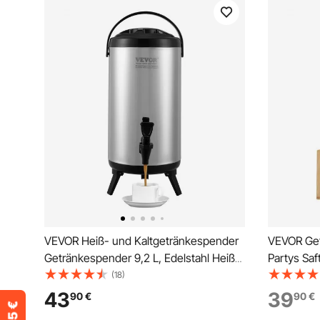
VEVOR Heiß- und Kaltgetränkespender
VEVOR Getr
Getränkespender 9,2 L, Edelstahl Heiß-
Partys Saf
und Kaltwasserbrunnen Großer
tropfsich
(18)
Getränkespender mit Zapfen &
Wasserspe
43
39
90
€
90
€
Tragegriff für Kaffee, Wasser, Saft,
Limonade 