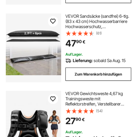
VEVOR Sandsäcke (sandfrei) 6-tlg.
(83 x 43 cm) Hochwasserbarriere
Hochwasserschutz,
Überschwemmungsschutzsäcke
(61)
für Haus Tür Keller Garage
47
90
€
Hochwassersäcke
Hochwassersperre
Auf Lager.
Lieferung:
sobald Sa Aug. 15
Zum Warenkorb hinzufügen
VEVOR Gewichtsweste 4,67 kg
Trainingsweste mit
Reflektorstreifen, Verstellbarer
Schnalle & Praktischen
(54)
Aufbewahrungstaschen,
27
90
€
Fitnessweste für Krafttraining,
Laufen, Joggen, Fitness &
Muskelaufbau
Auf Lager.