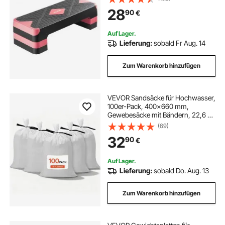
Oberflächenbank für Heim-
28
90
€
Fitnessstudio Cardio-Krafttraining
Rot
Auf Lager.
Lieferung:
sobald Fr Aug. 14
Zum Warenkorb hinzufügen
VEVOR Sandsäcke für Hochwasser,
100er-Pack, 400x660 mm,
Gewebesäcke mit Bändern, 22,6 kg
Tragkraft, Polypropylen-
(69)
Hochwasssersandsäcke, reißfest &
32
90
€
UV-beständig, für
Hochwasserschutzbarrieren
Auf Lager.
Lieferung:
sobald Do. Aug. 13
Zum Warenkorb hinzufügen