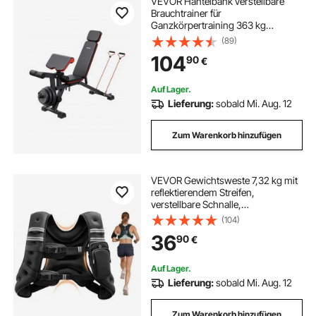
VEVOR Hantelbank verstellbare
Brauchtrainer für
Ganzkörpertraining 363 kg
belastbar), Sit-up-Trainingsbank
(89)
Fitness Bank Flachbank mit it
104
90
€
Beinstrecker, Preacher-Polster,
schnelle Einstellung
Auf Lager.
Lieferung:
sobald Mi. Aug. 12
Zum Warenkorb hinzufügen
VEVOR Gewichtsweste 7,32 kg mit
reflektierendem Streifen,
verstellbare Schnalle,
Körpergewichtsweste für Männer
(104)
und Frauen, Trainingsgerät für
36
90
€
Krafttraining Laufen Joggen Fitness
Gewichtsverlust
Auf Lager.
Lieferung:
sobald Mi. Aug. 12
Zum Warenkorb hinzufügen