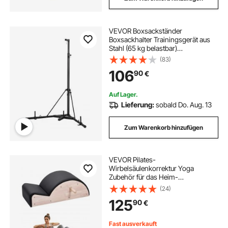
VEVOR Boxsackständer
Boxsackhalter Trainingsgerät aus
Stahl (65 kg belastbar)
höhenverstellbares freistehendes
(83)
Sandsackgestell Ständer mit
106
90
€
beschwerter Basis, Trainingsgerät
für Fitness-Studio
Auf Lager.
Lieferung:
sobald Do. Aug. 13
Zum Warenkorb hinzufügen
VEVOR Pilates-
Wirbelsäulenkorrektur Yoga
Zubehör für das Heim-
Fitnessstudio, Fitness-
(24)
Trainingsgerät aus
125
90
€
Gummibaumholz, gekrümmtes
Fitness-Körpertrainingsgerät, für
Wirbelsäulenübungen
Fast ausverkauft