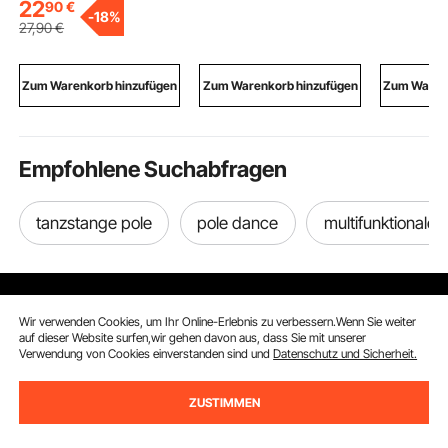
Baustein-Denkspiel,
Duschhahnventil
Netzadapt
22
90
€
-
18%
pädagogisches
Badewannenarmatur,
Dreifachp
27
,90
€
Lernrennbahn-MINT-
Temperaturregelventil
Aufnahme
Spielzeug, für Kinder
e für Badezimmer
280 Töne,
ab 3 Jahren
Wohnmobil Hotel
Verbindun
Zum Warenkorb hinzufügen
Zum Warenkorb hinzufügen
Zum Warenk
Mattschwarz
Anfänger
Empfohlene Suchabfragen
tanzstange pole
pole dance
multifunktionale 
Wir verwenden Cookies, um Ihr Online-Erlebnis zu verbessern.Wenn Sie weiter
auf dieser Website surfen,wir gehen davon aus, dass Sie mit unserer
Verwendung von Cookies einverstanden sind und
Datenschutz und Sicherheit.
Melden Sie sich für unseren Newsletter an.
ZUSTIMMEN
E-Mail Adresse
Abonnieren