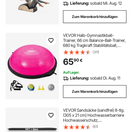
Gleichgewicht
Lieferung:
sobald Mi. Aug. 12
Zum Warenkorb hinzufügen
VEVOR Halb-Gymnastikball-
Trainer, 66 cm Balance-Ball-Trainer,
680 kg Tragkraft Stabilitätsball,
Yoga-Ball mit Widerstandsbändern
(311)
& Fußpumpe, Yogaball Kraft-
65
90
€
Fitnessball im Heim-Fitnessstudio,
Rosa
Auf Lager.
Lieferung:
sobald Di. Aug. 11
Zum Warenkorb hinzufügen
VEVOR Sandsäcke (sandfrei) 8-tlg.
(305 x 21 cm) Hochwasserbarriere
Hochwasserschutz,
Überschwemmungsschutzsäcke
(61)
für Haus Tür Keller Garage