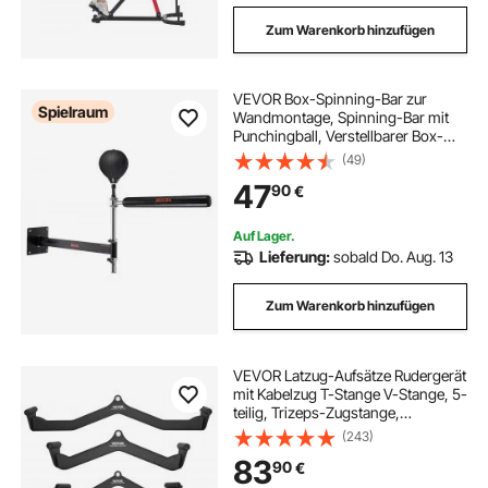
Zum Warenkorb hinzufügen
VEVOR Box-Spinning-Bar zur
Spielraum
Wandmontage, Spinning-Bar mit
Punchingball, Verstellbarer Box-
Geschwindigkeitstrainer, Reflex-
(49)
Boxstange mit Handschuhen, Box-
47
90
€
Trainingsgerät für Kickboxen,
MMA, Fitness
Auf Lager.
Lieferung:
sobald Do. Aug. 13
Zum Warenkorb hinzufügen
VEVOR Latzug-Aufsätze Rudergerät
mit Kabelzug T-Stange V-Stange, 5-
teilig, Trizeps-Zugstange,
gummibeschichteter Griff für das
(243)
Krafttraining am Rücken, Bizeps-
83
90
€
Curl, Trizeps-Latzugstange
Fitness-Studio