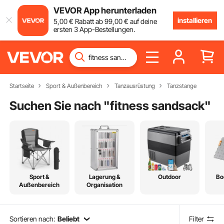
VEVOR App herunterladen
installieren
5
,00
€
Rabatt ab
99
,00
€
auf deine
ersten 3 App-Bestellungen.
Startseite
Sport & Außenbereich
Tanzausrüstung
Tanzstange
Suchen Sie nach "
fitness sandsack
"
Sport &
Lagerung &
Outdoor
Bo
Außenbereich
Organisation
Sortieren nach:
Beliebt
Filter