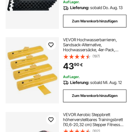
Auf Lager.
Lieferung:
sobald Do. Aug. 13
Zum Warenkorb hinzufügen
VEVOR Hochwasserbarrieren,
Sandsack-Alternative,
Hochwassersäcke, 4er-Pack,
Hochwasserbarriere für Zuhause,
(197)
Wasserbarrieren für
43
90
€
Überschwemmungen, Türöffnung,
Auffahrt (122 x 15 cm)
Auf Lager.
Lieferung:
sobald Mi. Aug. 12
Zum Warenkorb hinzufügen
VEVOR Aerobic Steppbrett
höhenverstellbares Trainingsbrett
(10,6-20,32 cm) Stepper Fitness
mit 250 kg Tragfähigkeit rutschfeste
(102)