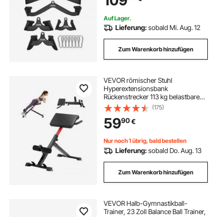
109
Latzugstange für das Fitness-
Studio zu Hause
Auf Lager.
Lieferung:
sobald Mi. Aug. 12
Zum Warenkorb hinzufügen
VEVOR römischer Stuhl
Hyperextensionsbank
Rückenstrecker 113 kg belastbare
und faltbare Extensionsmaschine,
(175)
Trainingsgerät für
59
90
€
Rückenmuskeltraining, Fitness-
Hantelbank für das Heim-
Fitnessstudio
Nur noch 1 übrig, bald bestellen
Lieferung:
sobald Do. Aug. 13
Zum Warenkorb hinzufügen
VEVOR Halb-Gymnastikball-
Trainer, 23 Zoll Balance Ball Trainer,