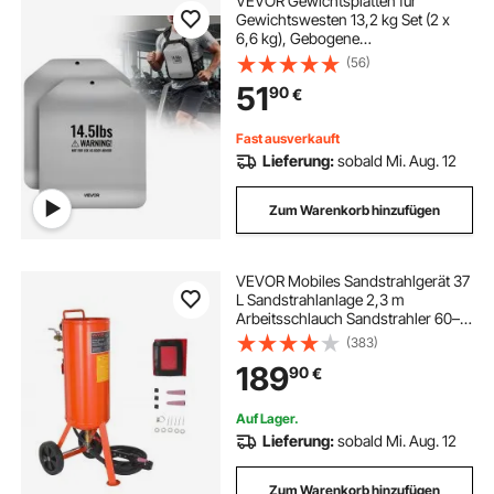
VEVOR Gewichtsplatten für
Gewichtswesten 13,2 kg Set (2 x
6,6 kg), Gebogene
Gewichtswestenplatten für WODs &
(56)
Funktionelles Training,
51
90
€
Ergonomisches Zusatzgewicht für
Krafttraining, Laufen und Fitness
Fast ausverkauft
Lieferung:
sobald Mi. Aug. 12
Zum Warenkorb hinzufügen
VEVOR Mobiles Sandstrahlgerät 37
L Sandstrahlanlage 2,3 m
Arbeitsschlauch Sandstrahler 60–
110 PSI Arbeitsdruck ideal zum
(383)
Entfernen von Rost, Farbe, Flecken
189
90
€
und das Polieren großer Flächen
Auf Lager.
Lieferung:
sobald Mi. Aug. 12
Zum Warenkorb hinzufügen