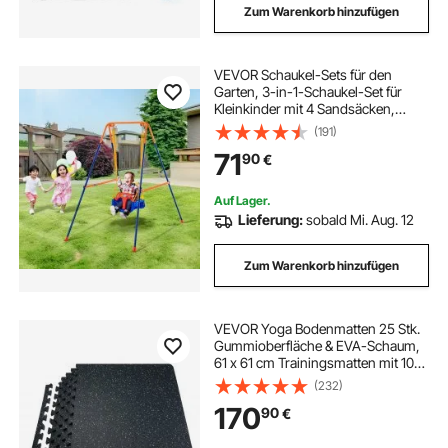
Zum Warenkorb hinzufügen
VEVOR Schaukel-Sets für den
Garten, 3-in-1-Schaukel-Set für
Kleinkinder mit 4 Sandsäcken,
faltbarem Metallständer, einfach
(191)
aufzubauen, Schaukel-Set für
71
90
€
drinnen und draußen für Kinder von
3–6 Jahren, Jugendliche von 6–10
Jahren und Teenager ab 10 Jahren
Auf Lager.
Lieferung:
sobald Mi. Aug. 12
Zum Warenkorb hinzufügen
VEVOR Yoga Bodenmatten 25 Stk.
Gummioberfläche & EVA-Schaum,
61 x 61 cm Trainingsmatten mit 100
Quadratfuß Abdeckung,
(232)
ineinandergreifende
170
90
€
Gymnastikmatten für Fitnessstudio
Garage, Schwarz & Weiß