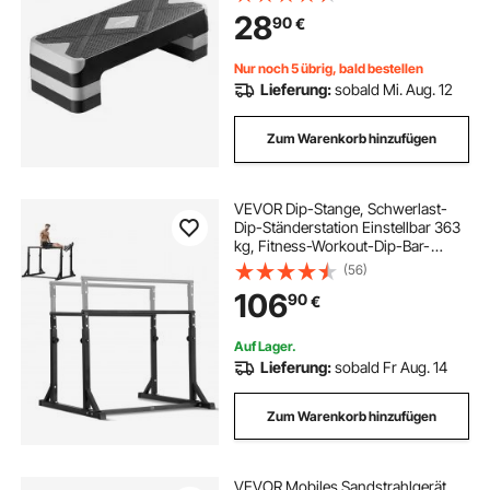
Oberflächenbank für Heim-
28
90
€
Fitnessstudio Cardio-Krafttraining
Grau
Nur noch 5 übrig, bald bestellen
Lieferung:
sobald Mi. Aug. 12
Zum Warenkorb hinzufügen
VEVOR Dip-Stange, Schwerlast-
Dip-Ständerstation Einstellbar 363
kg, Fitness-Workout-Dip-Bar-
Station Stabilisator Parallette
(56)
Liegestützständer, Parallelbarren für
106
90
€
Krafttraining im Heim-Fitnessstudio
Auf Lager.
Lieferung:
sobald Fr Aug. 14
Zum Warenkorb hinzufügen
VEVOR Mobiles Sandstrahlgerät