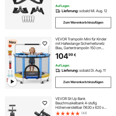
Auf Lager.
Lieferung:
sobald Mi. Aug. 12
Zum Warenkorb hinzufügen
VEVOR Trampolin Mini für Kinder
Neu
mit Haltestange Sicherheitsnetz
Blau, Gartentrampolin 150 cm
Outdoor mit Basketballkorb,
104
99
€
Basketball und Sandsack für Kinder,
Weihnachts- oder
Geburtstagsgeschenk
Auf Lager.
Lieferung:
sobald Di. Aug. 11
Zum Warenkorb hinzufügen
VEVOR Sit Up Bank
Bauchmuskelbank 4-stufig
Höhenverstellbar (1630 x 620 x
1055 cm) Rückentrainer (454 kg
(43)