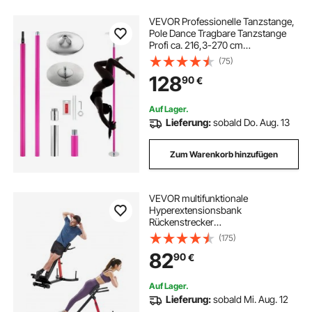
VEVOR Professionelle Tanzstange,
Pole Dance Tragbare Tanzstange
Profi ca. 216,3-270 cm
Höhenverstellbare Abnehmbare
(75)
Fitnessstange Spinning Fitness
128
90
€
Pink, Statische Tanzstange
Fitnessstudios
Auf Lager.
Lieferung:
sobald Do. Aug. 13
Zum Warenkorb hinzufügen
VEVOR multifunktionale
Hyperextensionsbank
Rückenstrecker
Rückenverlängerung römischer
(175)
Stuhl (Kohlenstoffstahl) 158 kg
82
90
€
belastbare rollbare Rückentrainer
Fitness-Hantelbank Heim-
Fitnessstudio
Auf Lager.
Lieferung:
sobald Mi. Aug. 12