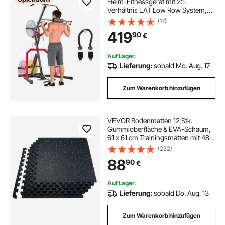
Heim-Fitnessgerät mit 2:1-
Verhältnis LAT Low Row System,
Krafttrainingsgerät für Kniebeugen
(17)
Kreuzheben Bankdrücken
419
90
€
Bizepscurls, verstellbare
Ganzkörper-Trainingsstation
Auf Lager.
Lieferung:
sobald Mo. Aug. 17
Zum Warenkorb hinzufügen
VEVOR Bodenmatten 12 Stk.
Gummioberfläche & EVA-Schaum,
61 x 61 cm Trainingsmatten mit 48
Quadratfuß Abdeckung,
(232)
ineinandergreifende
88
90
€
Gymnastikmatten für Fitnessstudio
Garage, Schwarz & Weiß
Auf Lager.
Lieferung:
sobald Do. Aug. 13
Zum Warenkorb hinzufügen