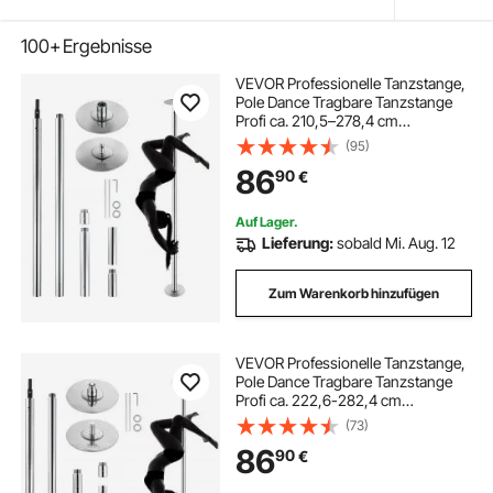
100+
Ergebnisse
VEVOR Professionelle Tanzstange,
Pole Dance Tragbare Tanzstange
Profi ca. 210,5–278,4 cm
Höhenverstellbare Abnehmbare
(95)
Fitnessstange Spinning Fitness
86
90
€
Silber, Tanzstange Fitnessstudios,
Club, Party
Auf Lager.
Lieferung:
sobald Mi. Aug. 12
Zum Warenkorb hinzufügen
VEVOR Professionelle Tanzstange,
Pole Dance Tragbare Tanzstange
Profi ca. 222,6-282,4 cm
Höhenverstellbare Abnehmbare
(73)
Fitnessstange Spinning Fitness
86
90
€
Silber, Tanzstange Fitnessstudios,
Club, Party