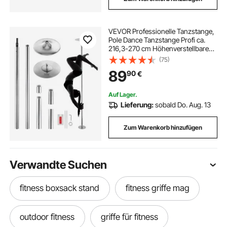
VEVOR Professionelle Tanzstange,
Pole Dance Tanzstange Profi ca.
216,3-270 cm Höhenverstellbare
Abnehmbare Fitnessstange
(75)
Spinning Fitness Silber, Statische
89
90
€
Tanzstange Fitnessstudios
Auf Lager.
Lieferung:
sobald Do. Aug. 13
Zum Warenkorb hinzufügen
Verwandte Suchen
fitness boxsack stand
fitness griffe mag
outdoor fitness
griffe für fitness