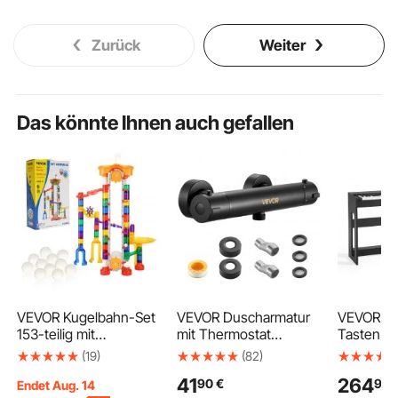
Zurück
Weiter
Das könnte Ihnen auch gefallen
VEVOR Kugelbahn-Set
VEVOR Duscharmatur
VEVOR Dig
153-teilig mit
mit Thermostat
Tasten vo
motorisiertem Aufzug,
Brausemischer
anschlag
(19)
(82)
mit 30 Plastikmurmeln,
Duschhahn mit 38 °C
Piano mit
41
264
90
€
90
Murmel-Labyrinth,
Sicherheitsschloss,
Möbelstä
Endet Aug. 14