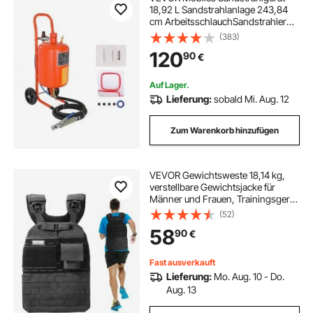
18,92 L Sandstrahlanlage 243,84
cm ArbeitsschlauchSandstrahler
60–110 PSI Arbeitsdruck ideal zum
(383)
Entfernen von Rost, Farbe, Flecken
120
90
€
und das Polieren großer Flächen
Auf Lager.
Lieferung:
sobald Mi. Aug. 12
Zum Warenkorb hinzufügen
VEVOR Gewichtsweste 18,14 kg,
verstellbare Gewichtsjacke für
Männer und Frauen, Trainingsgerät
für Kraft- und Ausdauertraining
(52)
Laufen Joggen Gehen Fitness
58
90
€
Gewichtsverlust Schwarz
Fast ausverkauft
Lieferung:
Mo. Aug. 10 - Do.
Aug. 13