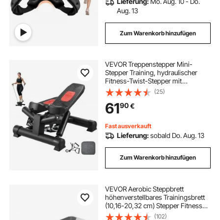
Lieferung:
Mo. Aug. 10 - Do.
Aug. 13
Zum Warenkorb hinzufügen
VEVOR Treppenstepper Mini-
Stepper Training, hydraulischer
Fitness-Twist-Stepper mit
Widerstandsbändern, Ganzkörper-
(25)
Workout-Cardiogerät,
61
90
€
Treppensteiger mit LCD-Monitor,
150 kg Tragkraft Schwarz
Fast ausverkauft
Lieferung:
sobald Do. Aug. 13
Zum Warenkorb hinzufügen
VEVOR Aerobic Steppbrett
höhenverstellbares Trainingsbrett
(10,16-20,32 cm) Stepper Fitness
mit 250 kg Tragfähigkeit rutschfeste
(102)