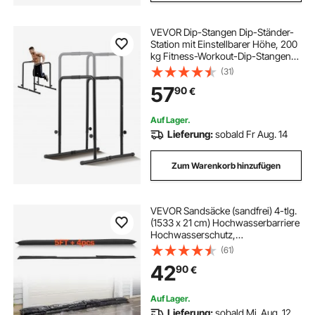
VEVOR Dip-Stangen Dip-Ständer-
Station mit Einstellbarer Höhe, 200
kg Fitness-Workout-Dip-Stangen-
Station, Stabilisator, Parallette-
(31)
Liegestützständer, Parallelbarren
57
90
€
Krafttraining im Heim-Fitnessstudio
Auf Lager.
Lieferung:
sobald Fr Aug. 14
Zum Warenkorb hinzufügen
VEVOR Sandsäcke (sandfrei) 4-tlg.
(1533 x 21 cm) Hochwasserbarriere
Hochwasserschutz,
Überschwemmungsschutzsäcke
(61)
für Haus Tür Keller Garage
42
90
€
Hochwassersäcke
Hochwassersperre
Auf Lager.
Lieferung:
sobald Mi. Aug. 12