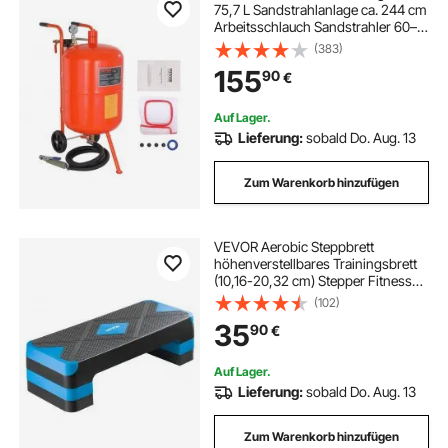
75,7 L Sandstrahlanlage ca. 244 cm
Arbeitsschlauch Sandstrahler 60–
110 PSI Arbeitsdruck ideal zum
(383)
Entfernen von Rost, Farbe, Flecken
155
90
€
und das Polieren großer Flächen
Auf Lager.
Lieferung:
sobald Do. Aug. 13
Zum Warenkorb hinzufügen
VEVOR Aerobic Steppbrett
höhenverstellbares Trainingsbrett
(10,16-20,32 cm) Stepper Fitness
mit 250 kg Tragfähigkeit rutschfeste
(102)
Oberflächenbank für Heim-
35
90
€
Fitnessstudio Cardio-Krafttraining
Blau
Auf Lager.
Lieferung:
sobald Do. Aug. 13
Zum Warenkorb hinzufügen