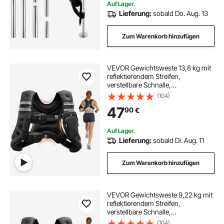
Auf Lager.
Lieferung:
sobald Do. Aug. 13
Zum Warenkorb hinzufügen
VEVOR Gewichtsweste 13,8 kg mit
reflektierendem Streifen,
verstellbare Schnalle,
Körpergewichtsweste für Männer
(104)
und Frauen, Trainingsgerät für
47
90
€
Krafttraining Laufen Joggen Fitness
Gewichtsverlust
Auf Lager.
Lieferung:
sobald Di. Aug. 11
Zum Warenkorb hinzufügen
VEVOR Gewichtsweste 9,22 kg mit
reflektierendem Streifen,
verstellbare Schnalle,
Körpergewichtsweste für Männer
(104)