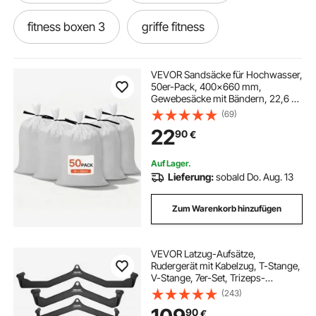
fitness boxen 3
griffe fitness
griff fitness
VEVOR Sandsäcke für Hochwasser,
50er-Pack, 400x660 mm,
Gewebesäcke mit Bändern, 22,6 kg
Tragkraft, Polypropylen-
(69)
Hochwasssersandsäcke, reißfest &
22
90
€
UV-beständig, für
Hochwasserschutzbarrieren
Auf Lager.
Lieferung:
sobald Do. Aug. 13
Zum Warenkorb hinzufügen
VEVOR Latzug-Aufsätze,
Rudergerät mit Kabelzug, T-Stange,
V-Stange, 7er-Set, Trizeps-
Zugstange, gummibeschichteter
(243)
Griff für das Krafttraining am
90
€
Rücken, Bizeps-Curl, Trizeps-