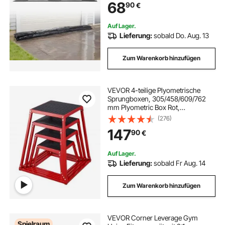
68
90
€
Hochwassersäcke
Hochwassersperre
Auf Lager.
Lieferung:
sobald Do. Aug. 13
Zum Warenkorb hinzufügen
VEVOR 4-teilige Plyometrische
Sprungboxen, 305/458/609/762
mm Plyometric Box Rot,
Rutschfestes Fitness-Übungs-
(276)
Step-Up-Box-Set für Heim-Fitness-
147
90
€
Training, Konditions-Krafttraining,
Jump Training Tragbar
Auf Lager.
Lieferung:
sobald Fr Aug. 14
Zum Warenkorb hinzufügen
VEVOR Corner Leverage Gym
Spielraum