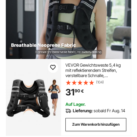
VEVOR Gewichtsweste 5,4 kg
mit reflektierendem Streifen,
verstellbare Schnalle,
Körpergewichtsweste für
(104)
Männer und Frauen,
31
90
€
Trainingsgerät für Krafttraining
Laufen Joggen Fitness
Gewichtsverlust
Auf Lager.
Lieferung:
sobald Fr Aug. 14
Zum Warenkorb hinzufügen