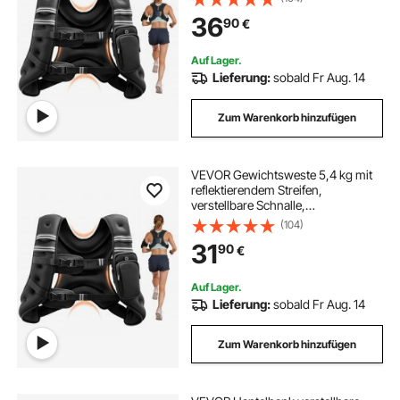
und Frauen, Trainingsgerät für
36
90
€
Krafttraining Laufen Joggen Fitness
Gewichtsverlust
Auf Lager.
Lieferung:
sobald Fr Aug. 14
Zum Warenkorb hinzufügen
VEVOR Gewichtsweste 5,4 kg mit
reflektierendem Streifen,
verstellbare Schnalle,
Körpergewichtsweste für Männer
(104)
und Frauen, Trainingsgerät für
31
90
€
Krafttraining Laufen Joggen Fitness
Gewichtsverlust
Auf Lager.
Lieferung:
sobald Fr Aug. 14
Zum Warenkorb hinzufügen