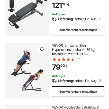
belastbar) für Heimtraining im
121
90
€
Fitnessstudio Krafttraining
Ganzkörpermuskeltraining
Auf Lager.
Lieferung:
sobald Do. Aug. 13
Zum Warenkorb hinzufügen
VEVOR römischer Stuhl
Hyperextensionsbank 136 kg
belastbare verstellbare
Extensionsmaschine,
(175)
Multifunktions-Trainingsgerät für
79
90
€
Bauchmuskeltraining, Fitness-
Hantelbank für das Heim-
Fitnessstudio
Auf Lager.
Lieferung:
sobald Do. Aug. 13
Zum Warenkorb hinzufügen
VEVOR Mobiles Sandstrahlgerät