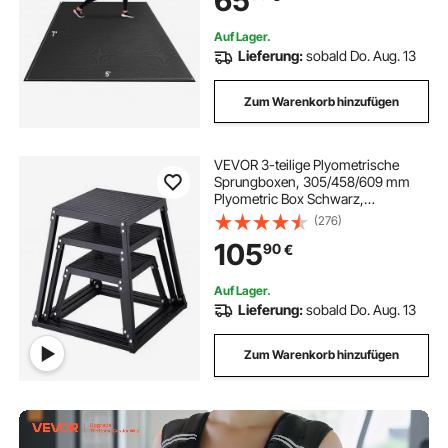
65
Yoga, Pilates und Bodentraining (2,1
x 1,5 m)
Auf Lager.
Lieferung:
sobald Do. Aug. 13
Zum Warenkorb hinzufügen
VEVOR 3-teilige Plyometrische
Sprungboxen, 305/458/609 mm
Plyometric Box Schwarz,
Rutschfestes Fitness-Übungs-
(276)
Step-Up-Box-Set für Heim-Fitness-
105
90
€
Training, Konditions-Krafttraining,
Jump Training Tragbar
Auf Lager.
Lieferung:
sobald Do. Aug. 13
Zum Warenkorb hinzufügen