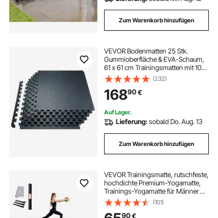
Zum Warenkorb hinzufügen
VEVOR Bodenmatten 25 Stk.
Gummioberfläche & EVA-Schaum,
61 x 61 cm Trainingsmatten mit 100
Quadratfuß Abdeckung,
(232)
ineinandergreifende
168
90
€
Gymnastikmatten für Fitnessstudio
Garage, Schwarz & Blau
Auf Lager.
Lieferung:
sobald Do. Aug. 13
Zum Warenkorb hinzufügen
VEVOR Trainingsmatte, rutschfeste,
hochdichte Premium-Yogamatte,
Trainings-Yogamatte für Männer
und Frauen, Fitness- und
(101)
Trainingsmatte mit Tasche und
90
€
Tragegurt, für alle Arten von Heim-