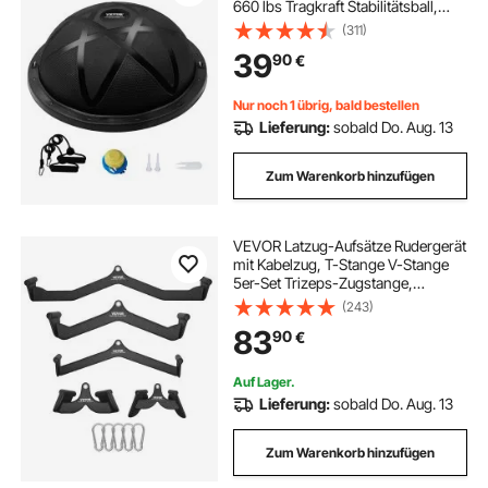
660 lbs Tragkraft Stabilitätsball,
Yoga-Ball mit Widerstandsbändern
(311)
und Pumpe, Kraft-Fitnessball für
39
90
€
das Heim-Fitnessstudio,
Ganzkörpertraining, Schwarz
Nur noch 1 übrig, bald bestellen
Lieferung:
sobald Do. Aug. 13
Zum Warenkorb hinzufügen
VEVOR Latzug-Aufsätze Rudergerät
mit Kabelzug, T-Stange V-Stange
5er-Set Trizeps-Zugstange,
gummibeschichteter Griff für
(243)
Krafttraining am Rücken, Bizeps-
83
90
€
Curl, Trizeps-Latzugstange für
Fitness-Studio
Auf Lager.
Lieferung:
sobald Do. Aug. 13
Zum Warenkorb hinzufügen