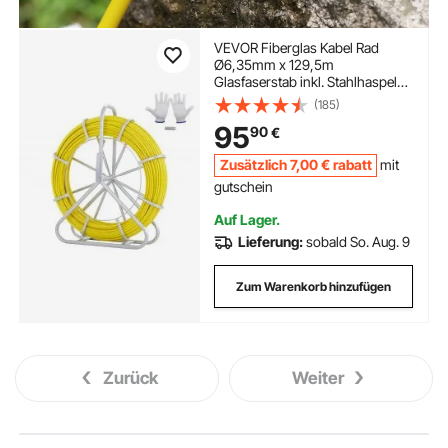
VEVOR Fiberglas Kabel Rad
Ø6,35mm x 129,5m
Glasfaserstab inkl. Stahlhaspel
Handschuhe Bremsgriff Metall-
(185)
Zugköpfe Fischband -40℃ bis
95
90
€
+80℃ Einziehhilfe Einziehband
Einziehspirale
Zusätzlich
7
,00
€
rabatt
mit
gutschein
Auf Lager.
Lieferung:
sobald So. Aug. 9
Zum Warenkorb hinzufügen
Zurück
Weiter