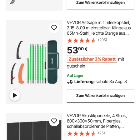
Zum Warenkorb hinzufügen
VEVOR Astsäge mit Teleskopstiel,
2,15-8,09 m einstellbar, Klinge aus
65Mn-Stahl, leichte Stange aus
Fiberglas, zum Beschneiden hoher
(295)
Äste, Teleskop Baumsäge für
53
90
€
Palmen Sträucher
Zusätzlicher 3% Rabatt
mit
gutschein
Auf Lager.
Lieferung:
sobald Sa Aug. 8
Zum Warenkorb hinzufügen
VEVOR Akustikpaneele, 4 Stück,
600x300x50 mm, Fiberglas,
schallabsorbierende Platten,
selbstklebende, Akustik
(25)
Wandpaneele, für Studios, Büros,