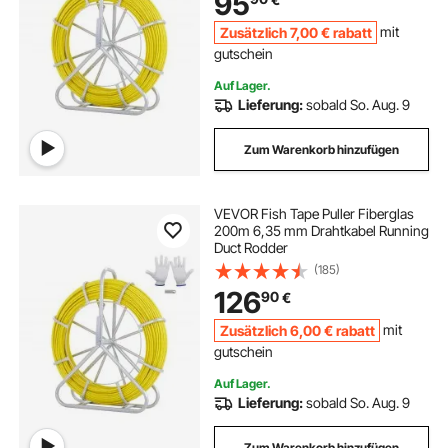
95
Einziehhilfe Einziehband
Einziehspirale
Zusätzlich
7
,00
€
rabatt
mit
gutschein
Auf Lager.
Lieferung:
sobald So. Aug. 9
Zum Warenkorb hinzufügen
VEVOR Fish Tape Puller Fiberglas
200m 6,35 mm Drahtkabel Running
Duct Rodder
(185)
126
90
€
Zusätzlich
6
,00
€
rabatt
mit
gutschein
Auf Lager.
Lieferung:
sobald So. Aug. 9
Zum Warenkorb hinzufügen