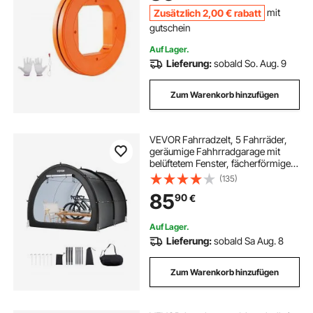
leitend
Zusätzlich
2
,00
€
rabatt
mit
gutschein
Auf Lager.
Lieferung:
sobald So. Aug. 9
Zum Warenkorb hinzufügen
VEVOR Fahrradzelt, 5 Fahrräder,
geräumige Fahhrradgarage mit
belüftetem Fenster, fächerförmiges
Fahrradschuppe mit hochfestem
(135)
Fiberglas &
85
90
€
Doppelreißverschlüssen,
1706x2133x2438mm
Auf Lager.
Lieferung:
sobald Sa Aug. 8
Zum Warenkorb hinzufügen