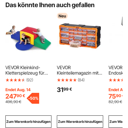
Das könnte Ihnen auch gefallen
Neu
VEVOR Kleinkind-
VEVOR
VEVOR
Kletterspielzeug für
Kleinteilemagazin mit
Endoskop
Innenbereich, 5-
22 Schubladen, PP-
Licht Dre
(92)
(84)
teiliges Kletter-,
Sortimentskasten für
Inspektio
31
99
€
Krabbel-,
Wandmontage
Zwei-We
Endet Aug. 14
Endet Aug.
Tunnelspielgerät,
Geeignet, 8 kg
beweglic
247
75
90
€
90
€
-
50%
Schaumstoff-
Belastbarer
IP67 Wass
496
,90
€
82
,90
€
Kletterspielzeug,
Sortierkasten mit
Rohrkamer
Kinder-
Doppelverriegelung,
Zoll Disp
Tunnellabyrinth, für
Aufbewahrungsbox für
2600mAh
Kinder im Vorschulalter
Eisenwaren Schrauben
6,2mm
Zum Warenkorb hinzufügen
Zum Warenkorb hinzufügen
Zum Warenk
Kleinteile
Boreskop