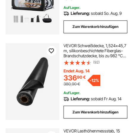
1706x2133x1524 mm
Auf Lager.
Lieferung:
sobald So. Aug. 9
Zum Warenkorb hinzufügen
VEVOR Schweißdecke, 1,524x45,7
m, silikonbeschichtete Fiberglas-
Brandschutzdecke, bis zu 982 °C
hitzebeständige Feuerlöschdecke,
(92)
flammhemmende, feuerfeste
Isoliermatte, Feuerschutzdecke,
Endet Aug. 14
Meterware
336
90
€
-
12%
380,90
€
Auf Lager.
Lieferung:
sobald Fr Aug. 14
Zum Warenkorb hinzufügen
VEVOR Lasthöhenmessstab, 15