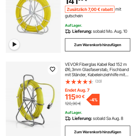
141
Zusätzlich
7
,00
€
rabatt
mit
gutschein
Auf Lager.
Lieferung:
sobald Mo. Aug. 10
Zum Warenkorb hinzufügen
VEVOR Fiberglas Kabel Rad 152 m
Ø6,3mm Glasfaserstab, Fischband
mit Ständer, Kabeleinziehhilfe mit
Markierungen, Kabeleinfädler,
(33)
Kabelzieher für Wände &
Elektroinstallationsrohre,
Endet Aug. 7
Nichtleitend
115
90
€
-
4%
120,90
€
Auf Lager.
Lieferung:
sobald Sa Aug. 8
Zum Warenkorb hinzufügen