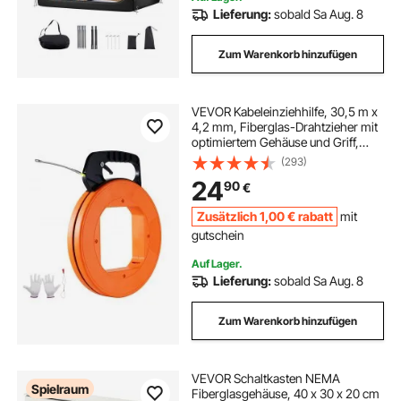
Lieferung:
sobald Sa Aug. 8
Zum Warenkorb hinzufügen
VEVOR Kabeleinziehhilfe, 30,5 m x
4,2 mm, Fiberglas-Drahtzieher mit
optimiertem Gehäuse und Griff,
benutzerfreundliches
(293)
Kabelziehwerkzeug, Einziehspirale
24
90
€
für Wand- & Elektroleitungen, nicht
leitfähig
Zusätzlich
1
,00
€
rabatt
mit
gutschein
Auf Lager.
Lieferung:
sobald Sa Aug. 8
Zum Warenkorb hinzufügen
VEVOR Schaltkasten NEMA
Spielraum
Fiberglasgehäuse, 40 x 30 x 20 cm