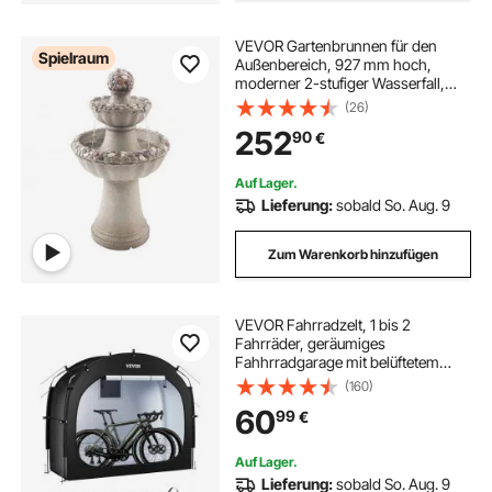
VEVOR Gartenbrunnen für den
Spielraum
Außenbereich, 927 mm hoch,
moderner 2-stufiger Wasserfall,
Springbrunnen aus Fiberglas &
(26)
Harz, mit Wasserpumpe, für
252
90
€
Gärten, Terrassen, Hinterhöfe,
Heimdekoration
Auf Lager.
Lieferung:
sobald So. Aug. 9
Zum Warenkorb hinzufügen
VEVOR Fahrradzelt, 1 bis 2
Fahrräder, geräumiges
Fahhrradgarage mit belüftetem
Fenster, einfach zu installierende
(160)
Fahrradschuppe mit hochfestem
60
99
€
Fiberglas &
Doppelreißverschlüssen,
195x81x173 cm
Auf Lager.
Lieferung:
sobald So. Aug. 9