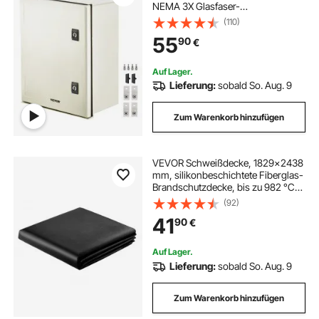
NEMA 3X Glasfaser-
Verteilerschrank, IP66 wasserdicht
(110)
und staubdicht, elektrischer
55
90
€
Anschlusskasten für den
Außen-/Innenbereich, mit
Montageplatte
Auf Lager.
Lieferung:
sobald So. Aug. 9
Zum Warenkorb hinzufügen
VEVOR Schweißdecke, 1829x2438
mm, silikonbeschichtete Fiberglas-
Brandschutzdecke, bis zu 982 °C
hitzebeständige Feuerschutzdecke,
(92)
flammhemmende, feuerfeste
41
90
€
Isoliermatte mit Metallösen
Auf Lager.
Lieferung:
sobald So. Aug. 9
Zum Warenkorb hinzufügen