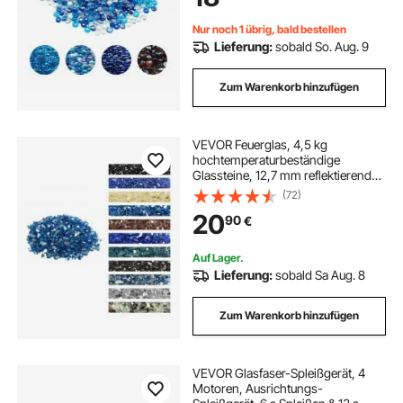
Kobaltblau/Karibik/transparent
Nur noch 1 übrig, bald bestellen
Lieferung:
sobald So. Aug. 9
Zum Warenkorb hinzufügen
VEVOR Feuerglas, 4,5 kg
hochtemperaturbeständige
Glassteine, 12,7 mm reflektierende
Feuerstellen-Glasperlen, Feuerstelle
(72)
Glasfelsen, Kaminglas,
20
90
€
Feuerkristall, Feuerperlen, für
Kamin, Pazifikblau
Auf Lager.
Lieferung:
sobald Sa Aug. 8
Zum Warenkorb hinzufügen
VEVOR Glasfaser-Spleißgerät, 4
Motoren, Ausrichtungs-