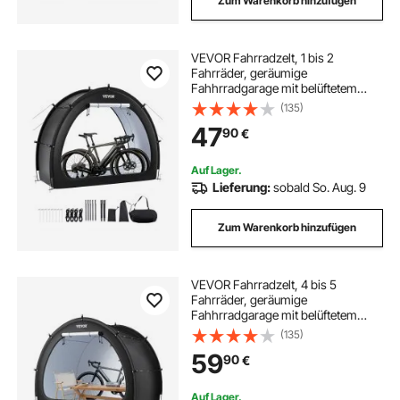
Zum Warenkorb hinzufügen
VEVOR Fahrradzelt, 1 bis 2
Fahrräder, geräumige
Fahhrradgarage mit belüftetem
Fenster, fächerförmige
(135)
Fahrradschuppe mit hochfestem
47
90
€
Fiberglas &
Doppelreißverschlüssen,
1706x2011x792 mm
Auf Lager.
Lieferung:
sobald So. Aug. 9
Zum Warenkorb hinzufügen
VEVOR Fahrradzelt, 4 bis 5
Fahrräder, geräumige
Fahhrradgarage mit belüftetem
Fenster, fächerförmige
(135)
Fahrradschuppe mit hochfestem
59
90
€
Fiberglas &
Doppelreißverschlüssen,
2190x1550x1730 mm
Auf Lager.