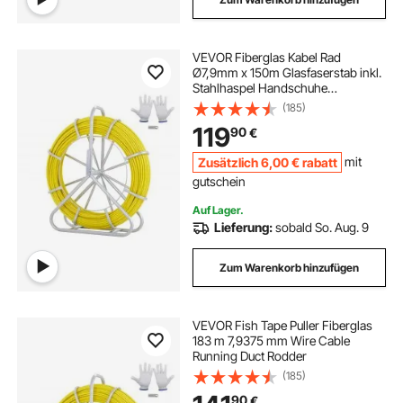
VEVOR Fiberglas Kabel Rad
Ø7,9mm x 150m Glasfaserstab inkl.
Stahlhaspel Handschuhe
Bremsgriff Metall-Zugköpfe
(185)
Fischband -40℃ bis +80℃
119
90
€
Einziehhilfe Einziehband
Einziehspirale
Zusätzlich
6
,00
€
rabatt
mit
gutschein
Auf Lager.
Lieferung:
sobald So. Aug. 9
Zum Warenkorb hinzufügen
VEVOR Fish Tape Puller Fiberglas
183 m 7,9375 mm Wire Cable
Running Duct Rodder
(185)
90
€