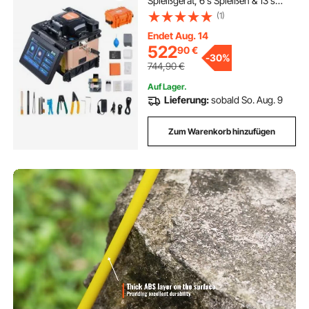
Spleißgerät, 6 s Spleißen & 13 s
Aufheizen, Fiber Fusion Splicer mit
(1)
5-Zoll-Touchscreen, 3-in-1-
Faserhalter, 7800 mAh Akku für SM
Endet Aug. 14
MM DS NZDS
522
90
€
-
30%
744,90
€
Auf Lager.
Lieferung:
sobald So. Aug. 9
Zum Warenkorb hinzufügen