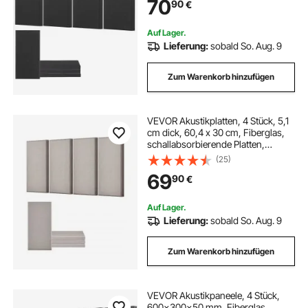
70
90
€
Heimkinos, Konferenzräume,
Schwarz
Auf Lager.
Lieferung:
sobald So. Aug. 9
Zum Warenkorb hinzufügen
VEVOR Akustikplatten, 4 Stück, 5,1
cm dick, 60,4 x 30 cm, Fiberglas,
schallabsorbierende Platten,
selbstklebende, schalldichte
(25)
Wandplatten, für Studios, Büros,
69
90
€
Heimkinos, Konferenzräume, Kamel
Auf Lager.
Lieferung:
sobald So. Aug. 9
Zum Warenkorb hinzufügen
VEVOR Akustikpaneele, 4 Stück,
600x300x50 mm, Fiberglas,