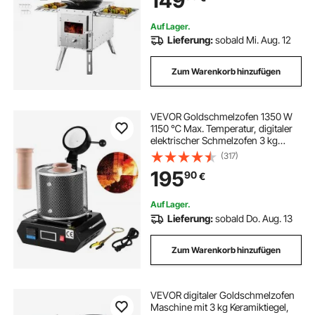
149
Freien mit 8 Rohren
Auf Lager.
Lieferung:
sobald Mi. Aug. 12
Zum Warenkorb hinzufügen
VEVOR Goldschmelzofen 1350 W
1150 ℃ Max. Temperatur, digitaler
elektrischer Schmelzofen 3 kg
Keramiktiegel zum Gießen &
(317)
Raffinieren von Edelmetallen, zur
195
90
€
Verarbeitung von Gold Silber
Aluminium
Auf Lager.
Lieferung:
sobald Do. Aug. 13
Zum Warenkorb hinzufügen
VEVOR digitaler Goldschmelzofen
Maschine mit 3 kg Keramiktiegel,