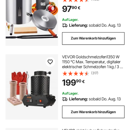
Messerherstellung Schmiedeset für
97
90
€
Kupfer, Aluminium, Gold, Silber
usw.
Auf Lager.
Lieferung:
sobald Do. Aug. 13
Zum Warenkorb hinzufügen
VEVOR Goldschmelzofen1350 W
1150 ℃ Max. Temperatur, digitaler
elektrischer Schmelzofen 1 kg / 3 kg
Keramiktiegel mit Tiegelzange &
(317)
Handschuhen, zur Verarbeitung
199
90
€
von Gold Silber Kupfer Aluminium
rot
Auf Lager.
Lieferung:
sobald Do. Aug. 13
Zum Warenkorb hinzufügen