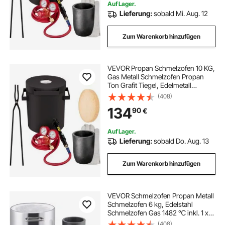
Auf Lager.
Lieferung:
sobald Mi. Aug. 12
Zum Warenkorb hinzufügen
VEVOR Propan Schmelzofen 10 KG,
Gas Metall Schmelzofen Propan
Ton Grafit Tiegel, Edelmetall
Schmiedeofen Propan-Regler 0-
(408)
350 psi, Ofenboden 20 mm,
134
90
€
Schmelzzeit 10 min, 2,54 cm
Keramikfaser feuerfest
Auf Lager.
Lieferung:
sobald Do. Aug. 13
Zum Warenkorb hinzufügen
VEVOR Schmelzofen Propan Metall
Schmelzofen 6 kg, Edelstahl
Schmelzofen Gas 1482 ℃ inkl. 1 x
Brenner, 1 x Tiegel, Schmiede
(408)