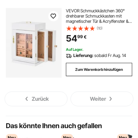
VEVOR Schmuckkästchen 360°
drehbarer Schmuckkasten mit
magnetischer Tür & Acrylfenster & 4
integrierten Halskettenhaken,
(10)
Aufbewahrungskoffer mit
54
99
€
Metallgriffen, Bodenpolster &
weichem Samtfutter
Auf Lager.
Lieferung:
sobald Fr Aug. 14
Zum Warenkorb hinzufügen
Zurück
Weiter
Das könnte Ihnen auch gefallen
Neu
Neu
Neu