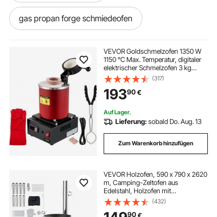
gas propan forge schmiedeofen
gasofen propan
schmelzofen stahl
VEVOR Goldschmelzofen 1350 W
1150 ℃ Max. Temperatur, digitaler
elektrischer Schmelzofen 3 kg
brenner für schmiedeofen
Keramiktiegel mit Barrenmatrize &
(317)
Handschuhen, zur Verarbeitung
193
90
€
von Gold Silber Kupfer Aluminium
rot
metall schmelzofen gas
Auf Lager.
Lieferung:
sobald Do. Aug. 13
schmelzofen für metall bis 4 kg
Zum Warenkorb hinzufügen
schmelzofen elektrisch
VEVOR Holzofen, 590 x 790 x 2620
m, Camping-Zeltofen aus
elektrischer schmelzofen
Edelstahl, Holzofen mit
Kaminrohren und Handschuhen,
(432)
1646 Kubikzoll großer Feuerraum-
aluminium schmelzofen
90
€
Zeltofen zum Kochen und Heizen im