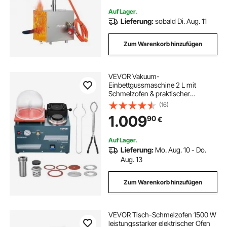
Auf Lager.
Lieferung:
sobald Di. Aug. 11
Zum Warenkorb hinzufügen
VEVOR Vakuum-
Einbettgussmaschine 2 L mit
Schmelzofen & praktischer
Öleinspritzöffnung,
(16)
Metallschmuckgusswerkzeug
1.009
90
€
Vakuumgussmaschine zum Gießen
von Schmuck und Schmelzen von
Schrott Silber Gold Kupfer
Auf Lager.
Lieferung:
Mo. Aug. 10 - Do.
Aug. 13
Zum Warenkorb hinzufügen
VEVOR Tisch-Schmelzofen 1500 W
leistungsstarker elektrischer Ofen