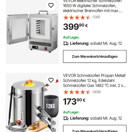
VEVOR elektrischer Schmelzofen
1650 W digitaler Schmelzofen,
elektrischer Brennofen mit max.
Temperatur 1200 ℃ für
(139)
Wachsausschmelzguss Ton-DIY
399
90
€
Metallglühen Keramikbrennen PID-
Temperaturregelung
Auf Lager.
Lieferung:
sobald Mi. Aug. 12
Zum Warenkorb hinzufügen
VEVOR Schmelzofen Propan Metall
Schmelzofen 12 kg, Edelstahl
Schmelzofen Gas 1482 ℃ inkl. 2 x
Brenner, 1 x Tiegel, Schmiede
(408)
Messerherstellung Schmiedeset für
173
90
€
Kupfer, Aluminium, Gold, Silber
usw.
Auf Lager.
Lieferung:
sobald Mi. Aug. 12
Zum Warenkorb hinzufügen