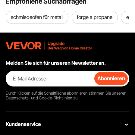
Empfohlene Suchabfragen
schmiedeofen für metall
forge a propane
eis
Melden Sie sich für unseren Newsletter an.
E-Mail Adresse
Abonnieren
Durch Klicken auf die Schaltfläche
abonnieren
stimmen Sie unseren
Datenschutz- und Cookie-Richtlinien
zu.
Kundenservice