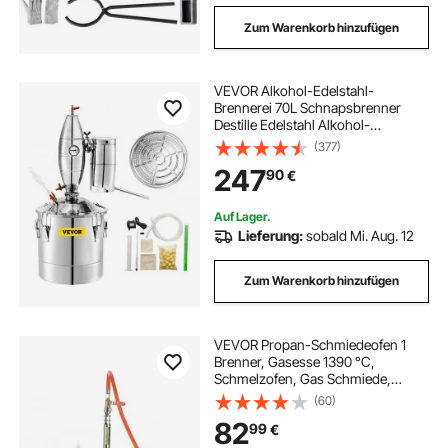
Zum Warenkorb hinzufügen
VEVOR Alkohol-Edelstahl-
Brennerei 70L Schnapsbrenner
Destille Edelstahl Alkohol-
Destillierkolben Schwarzbrennerei
(377)
Destillation
247
90
€
Auf Lager.
Lieferung:
sobald Mi. Aug. 12
Zum Warenkorb hinzufügen
VEVOR Propan-Schmiedeofen 1
Brenner, Gasesse 1390 °C,
Schmelzofen, Gas Schmiede,
Hufschmiede, Brennofen
(60)
Gasschmiedewerkzeuge & -
82
99
€
ausrüstung, Schmiedeesse zum
Metallschmieden, Forge