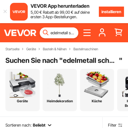
VEVOR App herunterladen
installieren
5
,00
€
Rabatt ab
99
,00
€
auf deine
ersten 3 App-Bestellungen.
Startseite
Geräte
Basteln & Nähen
Bastelmaschinen
Suchen Sie nach "
edelmetall schmelzofen
"
Geräte
Heimdekoration
Küche
B
Sortieren nach:
Beliebt
Filter