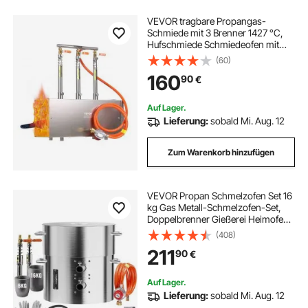
VEVOR tragbare Propangas-
Schmiede mit 3 Brenner 1427 °C,
Hufschmiede Schmiedeofen mit
quadratischer Form, Edelstahl,
(60)
Gasschmiedewerkzeuge und -
160
90
€
ausrüstung, Schmelzofen
Verwendung zum Metallschmieden
Auf Lager.
Lieferung:
sobald Mi. Aug. 12
Zum Warenkorb hinzufügen
VEVOR Propan Schmelzofen Set 16
kg Gas Metall-Schmelzofen-Set,
Doppelbrenner Gießerei Heimofen
mit Tiegeln & Zangen,
(408)
Schmelzgusswerkzeug für Gold
211
90
€
Silber Kupfer Aluminium
Metallrecycling
Auf Lager.
Lieferung:
sobald Mi. Aug. 12