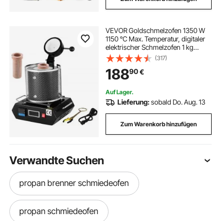
VEVOR Goldschmelzofen 1350 W
1150 ℃ Max. Temperatur, digitaler
elektrischer Schmelzofen 1 kg
Keramiktiegel zum Gießen und
(317)
Raffinieren von Edelmetallen, zur
188
90
€
Verarbeitung von Gold Silber Kupfer
Schwarz
Auf Lager.
Lieferung:
sobald Do. Aug. 13
Zum Warenkorb hinzufügen
Verwandte Suchen
propan brenner schmiedeofen
propan schmiedeofen