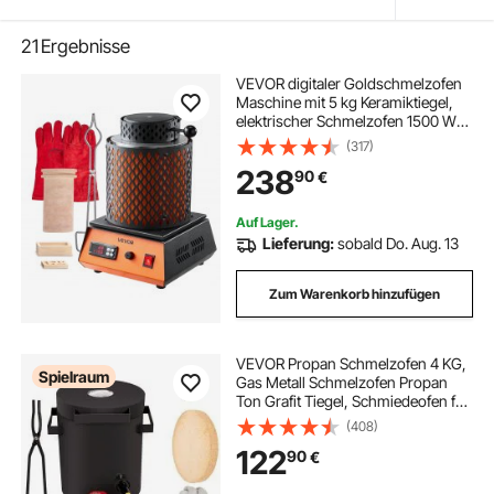
21
Ergebnisse
VEVOR digitaler Goldschmelzofen
Maschine mit 5 kg Keramiktiegel,
elektrischer Schmelzofen 1500 W
max. 1150 ℃, Metallschmelzofen
(317)
Set für Schmuckherstellung
238
90
€
Metallbarren Metallkomponenten
Schwarz
Auf Lager.
Lieferung:
sobald Do. Aug. 13
Zum Warenkorb hinzufügen
VEVOR Propan Schmelzofen 4 KG,
Spielraum
Gas Metall Schmelzofen Propan
Ton Grafit Tiegel, Schmiedeofen für
Edelmetall Schmelzpunkt 1350 °C,
(408)
Ofenboden 20 mm, Schmelzzeit 10
122
90
€
min, 2,54 cm Keramikfaser
feuerfest