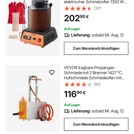
elektrischer Schmelzofen 1350 W
max. 1150 ℃, Metallschmelzofen
(317)
Set für Schmuckherstellung
202
90
€
Metallbarren Metallkomponenten
Schwarz
Auf Lager.
Lieferung:
sobald Mi. Aug. 12
Zum Warenkorb hinzufügen
VEVOR tragbare Propangas-
Schmiede mit 2 Brenner 1427 °C,
Hufschmiede Schmiedeofen mit
quadratischer Form, Edelstahl,
(60)
Gasschmiedewerkzeuge und -
116
90
€
ausrüstung, Schmelzofen
Verwendung zum Metallschmieden
Auf Lager.
Lieferung:
sobald Mi. Aug. 12
Zum Warenkorb hinzufügen