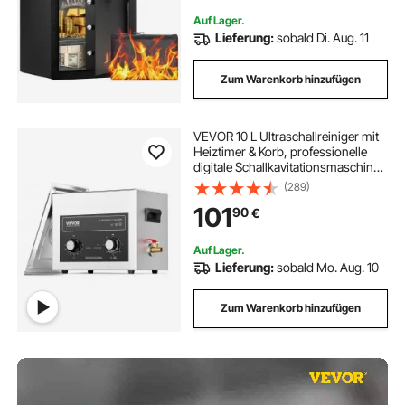
Auf Lager.
Lieferung:
sobald Di. Aug. 11
Zum Warenkorb hinzufügen
VEVOR 10 L Ultraschallreiniger mit
Heiztimer & Korb, professionelle
digitale Schallkavitationsmaschine,
240 W Reinigungsmaschine für
(289)
Laborwerkzeuge Metallteile
101
90
€
Vergaser Messing Autoteile
Motorteile
Auf Lager.
Lieferung:
sobald Mo. Aug. 10
Zum Warenkorb hinzufügen