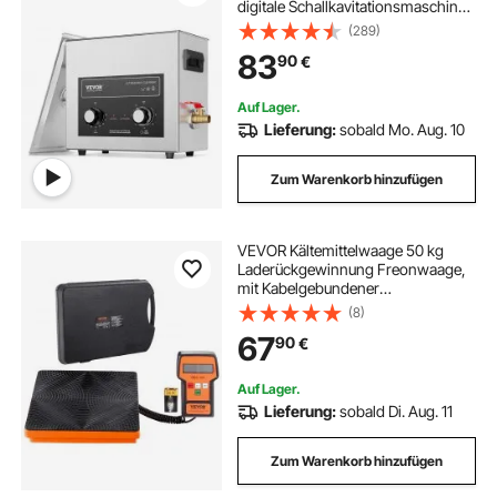
digitale Schallkavitationsmaschine,
180 W Reinigungsmaschine für
(289)
Uhreninstrumente Brillen Münzen
83
90
€
Metallteile Werkzeuge
Auf Lager.
Lieferung:
sobald Mo. Aug. 10
Zum Warenkorb hinzufügen
VEVOR Kältemittelwaage 50 kg
Laderückgewinnung Freonwaage,
mit Kabelgebundener
Fernbedienung, 2 g Hochpräzise
(8)
Elektronische Digitale
67
90
€
Rückgewinnungsgewichtswaage
mit Koffer & Trockenbatterie
Auf Lager.
Lieferung:
sobald Di. Aug. 11
Zum Warenkorb hinzufügen