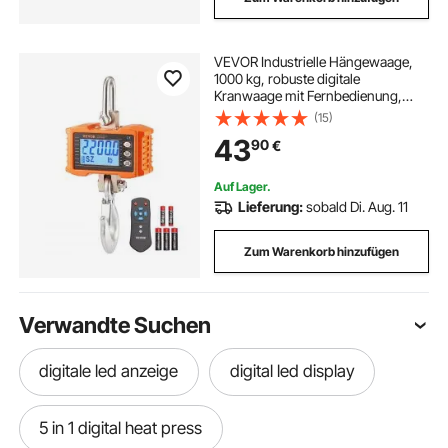
VEVOR Industrielle Hängewaage,
1000 kg, robuste digitale
Kranwaage mit Fernbedienung,
Lastenwaage, Gehäuse aus
(15)
Aluminiumguss, hochpräzises
43
90
€
LCD-Display für Bau, Fabrik,
Bauernhof, Jagd, Orange
Auf Lager.
Lieferung:
sobald Di. Aug. 11
Zum Warenkorb hinzufügen
Verwandte Suchen
digitale led anzeige
digital led display
5 in 1 digital heat press