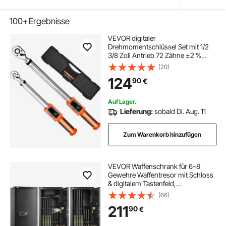
100+
Ergebnisse
VEVOR digitaler
Drehmomentschlüssel Set mit 1/2
3/8 Zoll Antrieb 72 Zähne ±2 %
präziser elektronischer
(20)
Drehmomentschlüssel mit
124
90
€
voreingestelltem Wert & Summer &
LED-Benachrichtigung
Autoreparatur
Auf Lager.
Lieferung:
sobald Di. Aug. 11
Zum Warenkorb hinzufügen
VEVOR Waffenschrank für 6–8
Gewehre Waffentresor mit Schloss
& digitalem Tastenfeld,
Waffenaufbewahrungsschrank mit
(66)
herausnehmbarem Regal,
211
90
€
Gewehrschrank für Heimgewehre
und Schrotflinten, Montage