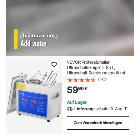
VEVOR Professioneller
Ultraschallreiniger 2,85 L,
Ultraschall-Reinigungsgerät mit
Digitalem Timer & Heizung,
(987)
Ultraschallreinigungsgerät 40
59
90
€
kHz für Brillen Uhren Ringe
Kleinteile
Auf Lager.
Lieferung:
sobald Di. Aug. 11
Zum Warenkorb hinzufügen