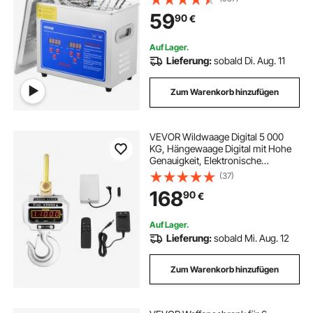
Ultraschallreinigungsgerät 40 kHz
59
90
€
für Brillen Uhren Ringe Kleinteile
Auf Lager.
Lieferung:
sobald Di. Aug. 11
Zum Warenkorb hinzufügen
VEVOR Wildwaage Digital 5 000
KG, Hängewaage Digital mit Hohe
Genauigkeit, Elektronische
Kranwaage Hängewaage Digitale
(37)
Haken, Mini tragbare Hängewaage
168
90
€
mit LCD Anzeige für Reisen Koffer,
Fischerei
Auf Lager.
Lieferung:
sobald Mi. Aug. 12
Zum Warenkorb hinzufügen