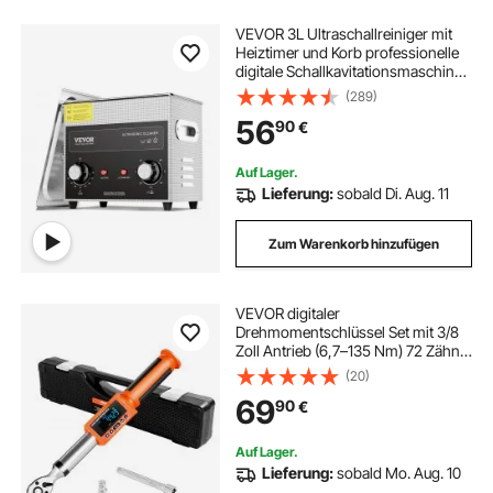
VEVOR 3L Ultraschallreiniger mit
Heiztimer und Korb professionelle
digitale Schallkavitationsmaschine,
120 W Reinigungsmaschine für
(289)
Uhreninstrumente Brillen Münzen
56
90
€
Metallteile Werkzeuge Silber
Auf Lager.
Lieferung:
sobald Di. Aug. 11
Zum Warenkorb hinzufügen
VEVOR digitaler
Drehmomentschlüssel Set mit 3/8
Zoll Antrieb (6,7–135 Nm) 72 Zähne
±2 % präziser elektronischer
(20)
Drehmomentschlüssel mit
69
90
€
voreingestelltem Wert & LED-
Benachrichtigung Autoreparatur
Auf Lager.
Lieferung:
sobald Mo. Aug. 10