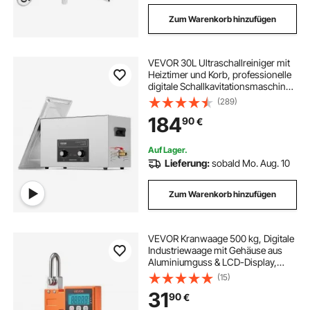
Zum Warenkorb hinzufügen
VEVOR 30L Ultraschallreiniger mit
Heiztimer und Korb, professionelle
digitale Schallkavitationsmaschine,
360 W Reinigungsmaschine für
(289)
Laborwerkzeuge, Metallteile,
184
90
€
Vergaser, Messing, Autoteile
Auf Lager.
Lieferung:
sobald Mo. Aug. 10
Zum Warenkorb hinzufügen
VEVOR Kranwaage 500 kg, Digitale
Industriewaage mit Gehäuse aus
Aluminiumguss & LCD-Display,
Wildwaage 100-g-Teilung & 3-
(15)
Stufiger, Abschaltautomatik,
31
90
€
Hakenwaage, Zugwaage für
Garagen, Werkstatt