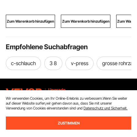
360 kg,
Fächer u
Bordsteinrampe für
Schublade
Heimtreppen für
abschließ
Rollstühle Roller
und Rot, 
Zum Warenkorb hinzufügen
Zum Warenkorb hinzufügen
Zum Warenk
Gehhilfen Fahrräder
170 cm
Dreiräder
Empfohlene Suchabfragen
c-schlauch
3 8
v-press
grosse rohrzan
Wir verwenden Cookies, um Ihr Online-Erlebnis zu verbessern.Wenn Sie weiter
auf dieser Website surfen,wir gehen davon aus, dass Sie mit unserer
Verwendung von Cookies einverstanden sind und
Datenschutz und Sicherheit.
Melden Sie sich für unseren Newsletter an.
ZUSTIMMEN
E-Mail Adresse
Abonnieren