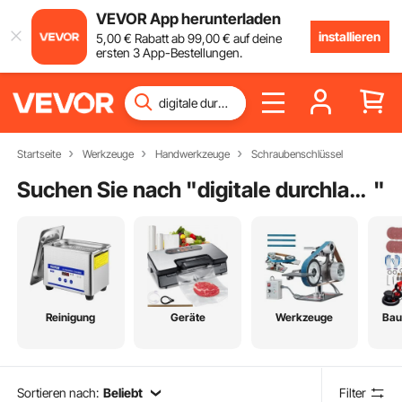
VEVOR App herunterladen
installieren
5
,00
€
Rabatt ab
99
,00
€
auf deine
ersten 3 App-Bestellungen.
Startseite
Werkzeuge
Handwerkzeuge
Schraubenschlüssel
Suchen Sie nach "
digitale durchlauferhitzer
"
Reinigung
Geräte
Werkzeuge
Bau
Sortieren nach:
Beliebt
Filter