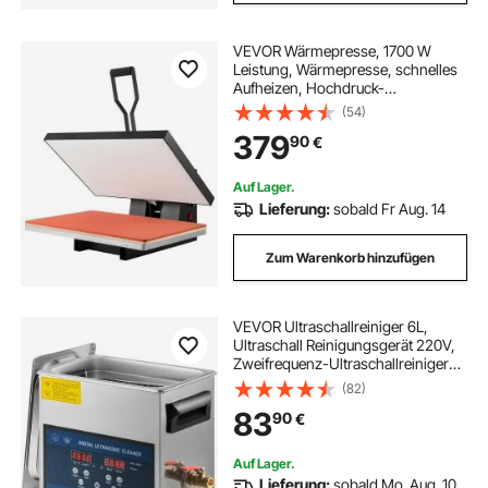
VEVOR Wärmepresse, 1700 W
Leistung, Wärmepresse, schnelles
Aufheizen, Hochdruck-
Wärmepresse für T-Shirts, digitaler
(54)
industrieller Sublimationsdrucker
379
90
€
für Wärmeübertragungsvinyl 406 x
610 mm
Auf Lager.
Lieferung:
sobald Fr Aug. 14
Zum Warenkorb hinzufügen
VEVOR Ultraschallreiniger 6L,
Ultraschall Reinigungsgerät 220V,
Zweifrequenz-Ultraschallreiniger
Edelstahl, Digitaler
(82)
Ultraschallreiniger,
83
90
€
Ultraschallreinigungsgerät mit LED-
Anzeige 28 kHz und 40 kHz
Auf Lager.
Lieferung:
sobald Mo. Aug. 10