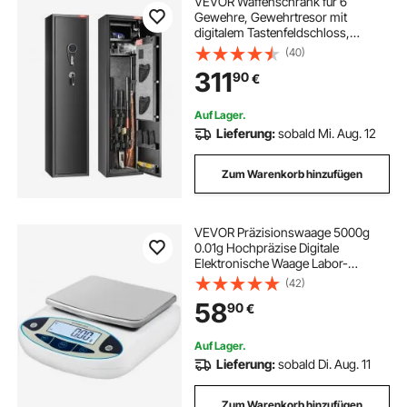
VEVOR Waffenschrank für 6
Gewehre, Gewehrtresor mit
digitalem Tastenfeldschloss,
Waffenaufbewahrungsschrank mit
(40)
eingebautem Aufbewahrungsfach,
311
90
€
herausnehmbarem
Aufbewahrungsregal
Auf Lager.
Lieferung:
sobald Mi. Aug. 12
Zum Warenkorb hinzufügen
VEVOR Präzisionswaage 5000g
0.01g Hochpräzise Digitale
Elektronische Waage Labor-
Analysewaagen Laborwaage
(42)
Schulwaage Schmuckwaage
58
90
€
Feinwaage digital Milligramm
Waage Digitalwaage
Kalibriergewicht
Auf Lager.
Lieferung:
sobald Di. Aug. 11
Zum Warenkorb hinzufügen