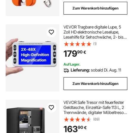
Zum Warenkorb hinzufügen
VEVOR Tragbare digitale Lupe, 5
Zoll HD elektronische Leselupe,
Lesehilfe für Sehschwäche, 2- bis
48-facher Zoom, mit 13 MP Nah- &
(1)
Fernobjektiv, 26 Farben, AV- &
179
90
€
HDMI-Ausgang, klappbarer Griff
Auf Lager.
Lieferung:
sobald Di. Aug. 11
Zum Warenkorb hinzufügen
VEVOR Safe Tresor mit feuerfester
Geldtasche, Einzeltür-Safe 113 L, 2
Trennwände, digitaler Möbeltresor
mit Schlüssel, Code und
(69)
Fingerabdruck, Wertsachenbox für
163
90
€
Geld und Schmuck, Geldtresor
Schwarz