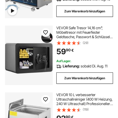
Zum Warenkorb hinzufügen
VEVOR Safe Tresor 14,16 cm³,
Möbeltresor mit Feuerfester
Geldtasche, Passwort & Schlüssel
Digitaler Heimtresor
(29)
Herausnehmbares Regal,
59
90
€
Innenschrank, Wandtresor für
Bargeld, Schmuck, Dokumente usw.
Auf Lager.
Lieferung:
sobald Di. Aug. 11
Zum Warenkorb hinzufügen
VEVOR 10 L verbesserter
Ultraschallreiniger (400 W Heizung,
240 W Ultraschall) Professioneller
digitaler Labor-Ultraschallreiniger
(119)
mit Heizungstimer für die Reinigung
90
€
von Teilen und Instrumenten