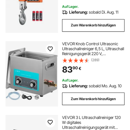
Auf Lager.
Lieferung:
sobald Di. Aug. 11
Zum Warenkorb hinzufügen
VEVOR Knob Control Ultrasonic
Ultraschallreiniger 6,5 L, Ultraschall
Reinigungsgerät 220 V,
Ultraschallreiniger mit Heizung,
(289)
Schmuckreiniger Ultraschall 40
83
90
€
kHz, Digitaler Ultraschallreiniger
300 W
Auf Lager.
Lieferung:
sobald Mo. Aug. 10
Zum Warenkorb hinzufügen
VEVOR 3 L Ultraschallreiniger 120
W digitales
Ultraschallreinigungsgerät mit