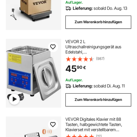
Auf Lager.
Lieferung:
sobald Do. Aug. 13
Zum Warenkorb hinzufügen
VEVOR 2 L
Ultraschallreinigungsgerät aus
Edelstahl,
Ultraschallreinigungsgerät mit
(987)
digitaler Heizung und Timer,
45
90
€
Schmuckreinigung für den
gewerblichen und privaten
Heimgebrauch (2L)
Auf Lager.
Lieferung:
sobald Di. Aug. 11
Zum Warenkorb hinzufügen
VEVOR Digitales Klavier mit 88
Tasten, halbgewichtete Tasten,
Klavierset mit verstellbarem
Ständer, integrierten
(12)