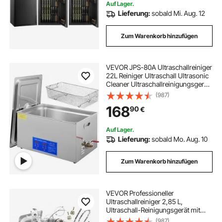
erforderlich
Auf Lager.
Lieferung:
sobald Mi. Aug. 12
Zum Warenkorb hinzufügen
VEVOR JPS-80A Ultraschallreiniger
22L Reiniger Ultraschall Ultrasonic
Cleaner Ultraschallreinigungsgerät
Edelstahl mit Digitaler Anzeige für
(987)
Schmuck Brillen und Zähne
168
90
€
Auf Lager.
Lieferung:
sobald Mo. Aug. 10
Zum Warenkorb hinzufügen
VEVOR Professioneller
Ultraschallreiniger 2,85 L,
Ultraschall-Reinigungsgerät mit
Digitalem Timer & Heizung,
(987)