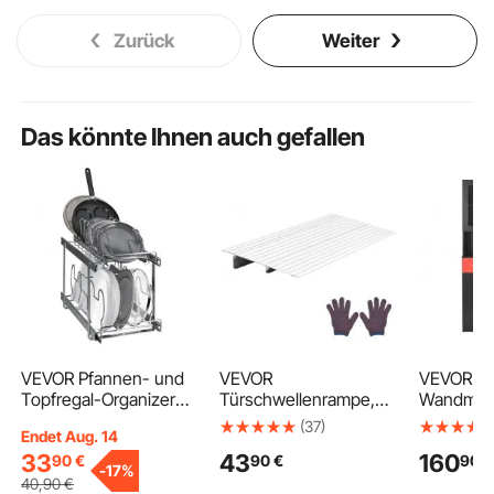
Zurück
Weiter
Das könnte Ihnen auch gefallen
VEVOR Pfannen- und
VEVOR
VEVOR Sal
Topfregal-Organizer
Türschwellenrampe,
Wandmon
Erweiterbarer
296x864x59 mm,
Friseursal
(37)
Endet Aug. 14
Deckelhalter 2-stufig
Rollstuhlrampe aus
Friseure,
33
43
160
90
€
90
€
90
€
Aluminiumlegierung
Möbelset,
-
17%
mit einer Tragkraft von
Lagerschr
40
,90
€