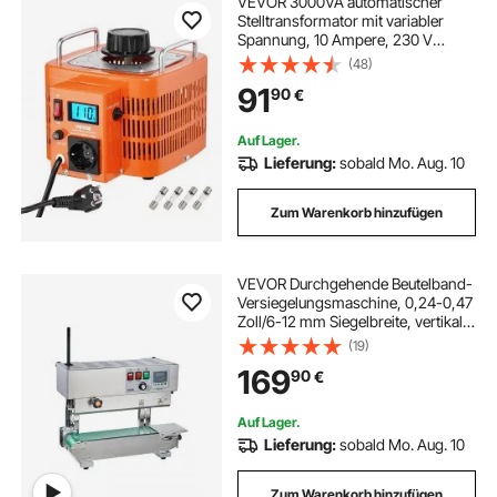
VEVOR 3000VA automatischer
Stelltransformator mit variabler
Spannung, 10 Ampere, 230 V
Eingang, 0-300 V Ausgang,
(48)
Wechselspannungsregler, mit LCD-
91
90
€
Display, 4 zusätzlichen Sicherungen
Auf Lager.
Lieferung:
sobald Mo. Aug. 10
Zum Warenkorb hinzufügen
VEVOR Durchgehende Beutelband-
Versiegelungsmaschine, 0,24-0,47
Zoll/6-12 mm Siegelbreite, vertikale
Bandsiegelmaschine mit digitaler
(19)
Temperaturregelung,
169
90
€
Beutelsiegelgerät aus Edelstahl für
0,02-0,8 mm starke
Plastikbeutelfolien
Auf Lager.
Lieferung:
sobald Mo. Aug. 10
Zum Warenkorb hinzufügen