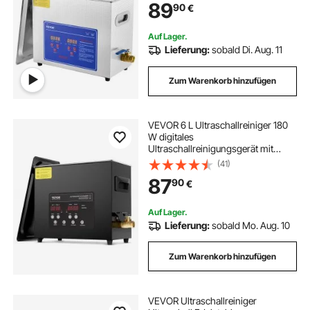
89
90
€
Auf Lager.
Lieferung:
sobald Di. Aug. 11
Zum Warenkorb hinzufügen
VEVOR 6 L Ultraschallreiniger 180
W digitales
Ultraschallreinigungsgerät mit
Schonmodus & verbesserter
(41)
Entgasung, 40 kHz industrieller
87
90
€
Schmuckreiniger mit Heizung &
Timer, für Brillen Uhren
Auf Lager.
Lieferung:
sobald Mo. Aug. 10
Zum Warenkorb hinzufügen
VEVOR Ultraschallreiniger