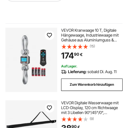
VEVOR Kranwaage 10 T, Digitale
Hängewaage, Industriewaage mit
Gehäuse aus Aluminiumguss &
LCD-Display, 2-kg-Teilung & 3-
(15)
stufiger Schalter, Fernbedienung,
174
90
€
Wildwaage, Hakenwaage für
Garage & Fabrik
Auf Lager.
Lieferung:
sobald Di. Aug. 11
Zum Warenkorb hinzufügen
VEVOR Digitale Wasserwaage mit
LCD-Display, 120 cm Richtwaage
mit 3 Libellen 90°/45°/0°,
Meganetische Maurerwaage mit
(9)
IP54 Wasserschutz & 2 Batterien,
90
€
360° Messwerkzeug für Baustelle