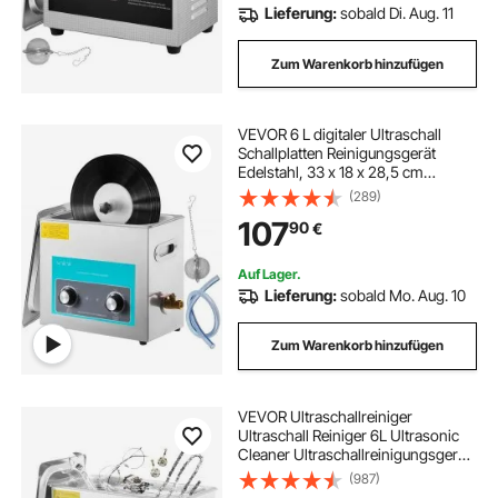
Lieferung:
sobald Di. Aug. 11
Zum Warenkorb hinzufügen
VEVOR 6 L digitaler Ultraschall
Schallplatten Reinigungsgerät
Edelstahl, 33 x 18 x 28,5 cm
Ultraschallreinigungsgerät
(289)
Ultraschallreiniger Ultraschallgerät
107
90
€
Heizung Digital Brille Uhren
Schmuck
Auf Lager.
Lieferung:
sobald Mo. Aug. 10
Zum Warenkorb hinzufügen
VEVOR Ultraschallreiniger
Ultraschall Reiniger 6L Ultrasonic
Cleaner Ultraschallreinigungsgerät
Edelstahl mit Digitaler Anzeige für
(987)
Schmuck Brillen und Zähne