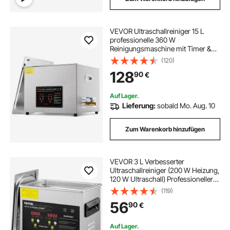
VEVOR Ultraschallreiniger 15 L
professionelle 360 W
Reinigungsmaschine mit Timer &
Heizung, digitaler 40 kHz
(120)
Ultraschallreiniger mit Korb für
128
90
€
Uhrgläser Schmuckhalter
Industrieteile Werkzeuge Silber
Auf Lager.
Lieferung:
sobald Mo. Aug. 10
Zum Warenkorb hinzufügen
VEVOR 3 L Verbesserter
Ultraschallreiniger (200 W Heizung,
120 W Ultraschall) Professioneller
digitaler Labor-Ultraschall-
(119)
Teilereiniger mit Heizungstimer für
56
90
€
die Reinigung von Schmuckgläsern
Auf Lager.