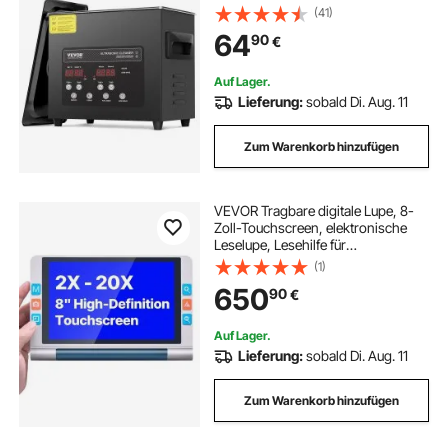
Schonmodus & verbesserter
(41)
Entgasung, 40 kHz industrieller
64
90
€
Schmuckreiniger mit Heizung &
Timer, für Brillen Uhren Schwarz
Auf Lager.
Lieferung:
sobald Di. Aug. 11
Zum Warenkorb hinzufügen
VEVOR Tragbare digitale Lupe, 8-
Zoll-Touchscreen, elektronische
Leselupe, Lesehilfe für
Sehschwäche, 2- bis 20-facher
(1)
Zoom, mit 13-MP-Autofokus-
650
90
€
Objektiv, 26 Farbmodi, HDMI-
Ausgang, 16 GB Speicher
Auf Lager.
Lieferung:
sobald Di. Aug. 11
Zum Warenkorb hinzufügen