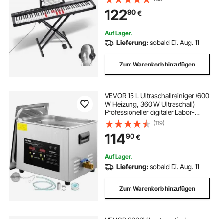
Lautsprechern, Sustain-Pedal,
122
90
€
Kopfhörern, Bluetooth, MIDI, USB
für Anfänger
Auf Lager.
Lieferung:
sobald Di. Aug. 11
Zum Warenkorb hinzufügen
VEVOR 15 L Ultraschallreiniger (600
W Heizung, 360 W Ultraschall)
Professioneller digitaler Labor-
Ultraschall-Teilereiniger mit
(119)
Heizungstimer für die Reinigung
114
90
€
von Glaszahninstrumenten
Auf Lager.
Lieferung:
sobald Di. Aug. 11
Zum Warenkorb hinzufügen