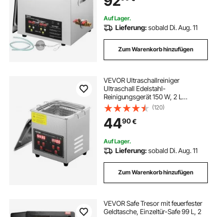
92
Auf Lager.
Lieferung:
sobald Di. Aug. 11
Zum Warenkorb hinzufügen
VEVOR Ultraschallreiniger
Ultraschall Edelstahl-
Reinigungsgerät 150 W, 2 L
Ultraschallreinigungsgerät mit
(120)
digitaler Anzeige 0-30 Min,
44
90
€
Reinigung Ultraschall für Schmuck,
Brillen, Uhren usw.
Auf Lager.
Lieferung:
sobald Di. Aug. 11
Zum Warenkorb hinzufügen
VEVOR Safe Tresor mit feuerfester
Geldtasche, Einzeltür-Safe 99 L, 2