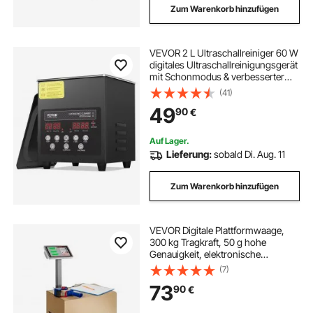
Zum Warenkorb hinzufügen
VEVOR 2 L Ultraschallreiniger 60 W
digitales Ultraschallreinigungsgerät
mit Schonmodus & verbesserter
Entgasung, 40 kHz industrieller
(41)
Schmuckreiniger mit Heizung &
49
90
€
Timer, für Brillen Uhren Schwarz
Auf Lager.
Lieferung:
sobald Di. Aug. 11
Zum Warenkorb hinzufügen
VEVOR Digitale Plattformwaage,
300 kg Tragkraft, 50 g hohe
Genauigkeit, elektronische
Bodenwaage mit LB/KG, Tara,
(7)
Preisrechner, AC/DC-
73
90
€
Stromversorgung, geeignet für
Gepäck, Versand, Pakete, Porto