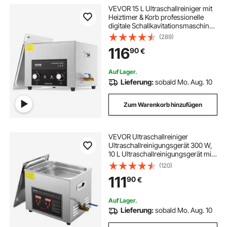
VEVOR 15 L Ultraschallreiniger mit
Heiztimer & Korb professionelle
digitale Schallkavitationsmaschine,
360 W Reinigungsmaschine für
(289)
Laborwerkzeuge Metallteile
116
90
€
Vergaser Messing Autoteile
Motorteile
Auf Lager.
Lieferung:
sobald Mo. Aug. 10
Zum Warenkorb hinzufügen
VEVOR Ultraschallreiniger
Ultraschallreinigungsgerät 300 W,
10 L Ultraschallreinigungsgerät mit
Digitaler Anzeige 0-30 Min,
(120)
Ultraschallreinigungsgerät für
111
90
€
Schmuck Brillen Uhren
Auf Lager.
Lieferung:
sobald Mo. Aug. 10