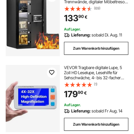
Trennwände, digitaler Möbeltresor
mit Schlüssel und Code,
(69)
Wertsachenbox für Geld, Schmuck
133
90
€
und Medikamente, Geldtresor
Schwarz
Auf Lager.
Lieferung:
sobald Di. Aug. 11
Zum Warenkorb hinzufügen
VEVOR Tragbare digitale Lupe, 5
Zoll HD Leselupe, Lesehilfe für
Sehschwäche, 4- bis 32-facher
Zoom, mit 17 Farbmodi, AV-
(1)
Ausgang, klappbarem Griff, LCD-
179
90
€
Bildschirm mit 5 Helligkeitsstufen
Auf Lager.
Lieferung:
sobald Fr Aug. 14
Zum Warenkorb hinzufügen