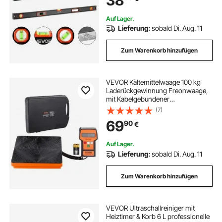
38
Hausrenovierung
Auf Lager.
Lieferung:
sobald Di. Aug. 11
Zum Warenkorb hinzufügen
VEVOR Kältemittelwaage 100 kg
Laderückgewinnung Freonwaage,
mit Kabelgebundener
Fernbedienung, 5 g Hochpräzise
(7)
Elektronische Digitale
69
90
€
Rückgewinnungsgewichtswaage
mit Koffer und Trockenbatterie
Auf Lager.
Lieferung:
sobald Di. Aug. 11
Zum Warenkorb hinzufügen
VEVOR Ultraschallreiniger mit
Heiztimer & Korb 6 L professionelle