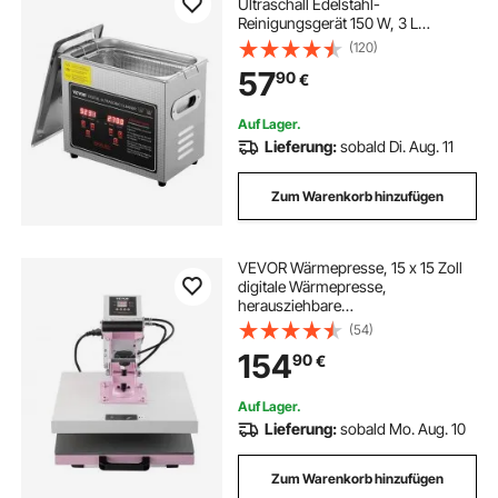
Ultraschall Edelstahl-
Reinigungsgerät 150 W, 3 L
Ultraschallreinigungsgerät mit
(120)
Digitaler Anzeige 0-30 Min,
57
90
€
Reinigung Ultraschall für Schmuck,
Brillen, Uhren usw.
Auf Lager.
Lieferung:
sobald Di. Aug. 11
Zum Warenkorb hinzufügen
VEVOR Wärmepresse, 15 x 15 Zoll
digitale Wärmepresse,
herausziehbare
Wärmeübertragungsmaschine,
(54)
schnelles und gleichmäßiges
154
90
€
Aufheizen, 2-lagige
Isolierbaumwolle,
Wärmeübertragungsmaschine für
Auf Lager.
T-Shirts/Kissen/Taschen, Rosa
Lieferung:
sobald Mo. Aug. 10
Zum Warenkorb hinzufügen