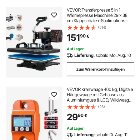
VEVOR Transferpresse 5 in 1
Wärmepresse Maschine 29 x 38
cm Klappschalen-Sublimations-
Transferdrucker schnelles
(514)
Aufheizen digitale Präzision
151
90
€
Auf Lager.
Lieferung:
sobald Mo. Aug. 10
Zum Warenkorb hinzufügen
VEVOR Kranwaage 400 kg, Digitale
Hängewaage mit Gehäuse aus
Aluminiumguss & LCD, Wildwaage
100-g-Teilung & 3-Stufiger Anzeige,
(26)
Zugwaage Fischwaage, geeignet
29
90
€
für Landwirtschaft, Jagd & Angeln
Auf Lager.
Lieferung:
sobald Di. Aug. 11