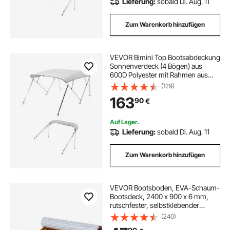
Lieferung:
sobald Di. Aug. 11
Zum Warenkorb hinzufügen
VEVOR Bimini Top Bootsabdeckung
Sonnenverdeck (4 Bögen) aus
600D Polyester mit Rahmen aus
Aluminiumlegierung, wasserdichte
(129)
Sonnenschutz-Bootsmarkise mit
163
90
€
Aufbewahrungstasche, 170-183 cm
(B) Hellgrau
Auf Lager.
Lieferung:
sobald Di. Aug. 11
Zum Warenkorb hinzufügen
VEVOR Bootsboden, EVA-Schaum-
Bootsdeck, 2400 x 900 x 6 mm,
rutschfester, selbstklebender
Bodenbelag, 21600 cm² großer
(240)
Meeresteppich für Boote, Yachten,