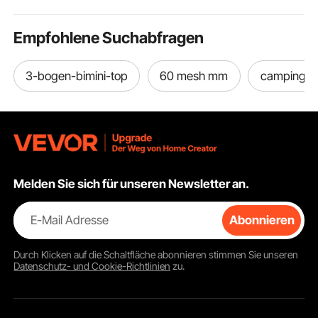
Gelb
Empfohlene Suchabfragen
3-bogen-bimini-top
60 mesh mm
camping a
Melden Sie sich für unseren Newsletter an.
E-Mail Adresse
Abonnieren
Durch Klicken auf die Schaltfläche
abonnieren
stimmen Sie unseren
Datenschutz- und Cookie-Richtlinien
zu.