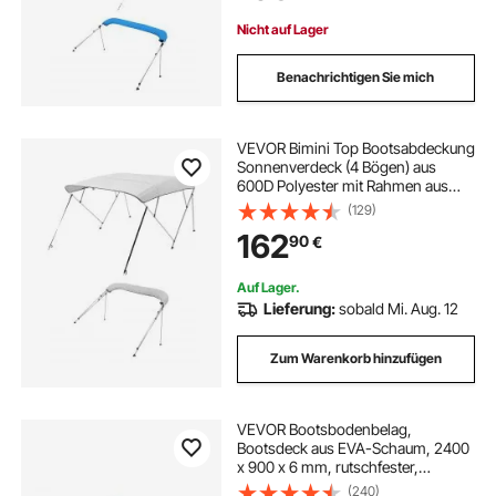
(B) Blau
Nicht auf Lager
Benachrichtigen Sie mich
VEVOR Bimini Top Bootsabdeckung
Sonnenverdeck (4 Bögen) aus
600D Polyester mit Rahmen aus
Aluminiumlegierung, wasserdichte
(129)
Sonnenschutz-Bootsmarkise mit
162
90
€
Aufbewahrungstasche, 201-213 cm
(B) Hellgrau
Auf Lager.
Lieferung:
sobald Mi. Aug. 12
Zum Warenkorb hinzufügen
VEVOR Bootsbodenbelag,
Bootsdeck aus EVA-Schaum, 2400
x 900 x 6 mm, rutschfester,
selbstklebender Bodenbelag, 21600
(240)