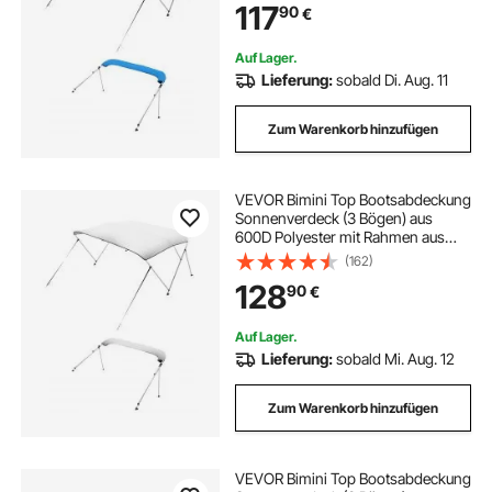
117
90
€
Aufbewahrungstasche, 185-198 cm
(B) Blau
Auf Lager.
Lieferung:
sobald Di. Aug. 11
Zum Warenkorb hinzufügen
VEVOR Bimini Top Bootsabdeckung
Sonnenverdeck (3 Bögen) aus
600D Polyester mit Rahmen aus
Aluminiumlegierung, wasserdichte
(162)
Sonnenschutz-Bootsmarkise mit
128
90
€
Aufbewahrungstasche, 216-229
cm (B) Hellgrau
Auf Lager.
Lieferung:
sobald Mi. Aug. 12
Zum Warenkorb hinzufügen
VEVOR Bimini Top Bootsabdeckung