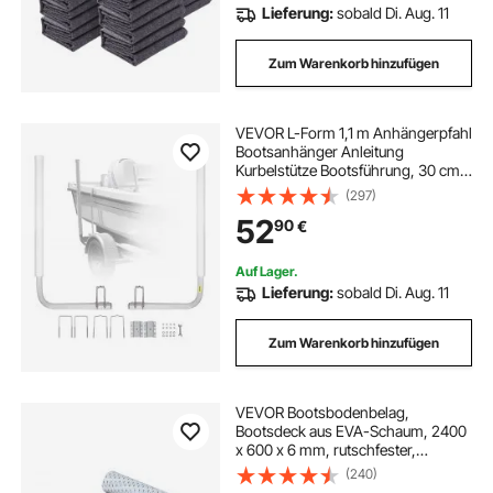
Lieferung:
sobald Di. Aug. 11
Zum Warenkorb hinzufügen
VEVOR L-Form 1,1 m Anhängerpfahl
Bootsanhänger Anleitung
Kurbelstütze Bootsführung, 30 cm
Einstellbare Breite Boat Trailer
(297)
Guide-on, Ersatzteile und Zubehör
52
90
€
für Skiboot Fischerboot
Segelbootanhänger
Auf Lager.
Lieferung:
sobald Di. Aug. 11
Zum Warenkorb hinzufügen
VEVOR Bootsbodenbelag,
Bootsdeck aus EVA-Schaum, 2400
x 600 x 6 mm, rutschfester,
selbstklebender Bodenbelag, 14400
(240)
cm² großer Marineteppich für