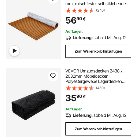
mm, rutschfester selbstklebender
Bodenbelag, 27840 cm² großer
(240)
Marineteppich für Boote, Yachten,
56
90
€
Pontons, Kajakdecks
Auf Lager.
Lieferung:
sobald Mi. Aug. 12
Zum Warenkorb hinzufügen
VEVOR Umzugsdecken 2438 x
2032mm Möbeldecken
Polyestergewebe Lagerdecken
Umzug Packdecken Transport-
(450)
Decken Möbelpackdecken
35
90
€
Verpackungsdecken zum Schutz für
Möbel
Auf Lager.
Lieferung:
sobald Mi. Aug. 12
Zum Warenkorb hinzufügen