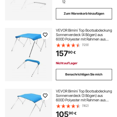
12
Zum Warenkorb hinzufügen
VEVOR Bimini Top Bootsabdeckung
Sonnenverdeck (4 Bögen) aus
600D Polyester mit Rahmen aus
Aluminiumlegierung, wasserdichte
(129)
Sonnenschutz-Bootsmarkise mit
157
90
€
Aufbewahrungstasche, 185-198 cm
(B) Blau
Nicht auf Lager
Benachrichtigen Sie mich
VEVOR Bimini Top Bootsabdeckung
Sonnenverdeck (3 Bögen) aus
600D Polyester mit Rahmen aus
Aluminiumlegierung, wasserdichte
(162)
Sonnenschutz-Bootsmarkise mit
105
90
€
Aufbewahrungstasche, 137-152 cm