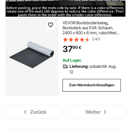
VEVOR Bootsbodenbelag,
Bootsdeck aus EVA-Schaum,
2400 x 600 x 6 mm, rutschfester,
selbstklebender Bodenbelag,
(240)
14400 cm² großer Marineteppich
37
90
€
für Boote, Yachten, Pontons,
Kajakdecks
Auf Lager.
Lieferung:
sobald Mi. Aug.
12
Zum Warenkorb hinzufügen
Zurück
Weiter