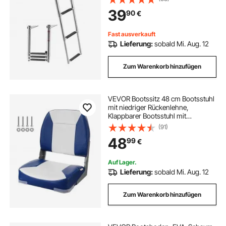
Tragkraft für Heckeinstieg,
39
90
€
Teleskopleiter aus 304 Edelstahl für
Boote Docks Pontons
Schwimmbad
Fast ausverkauft
Lieferung:
sobald Mi. Aug. 12
Zum Warenkorb hinzufügen
VEVOR Bootssitz 48 cm Bootsstuhl
mit niedriger Rückenlehne,
Klappbarer Bootsstuhl mit
Verdickter Schwammpolsterung
(91)
und Scharnier, Herunterklappbarer
48
99
€
Bootskapitänsstuhl für Fischerboot,
Ausflugsboot
Auf Lager.
Lieferung:
sobald Mi. Aug. 12
Zum Warenkorb hinzufügen