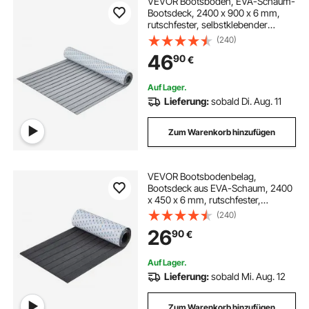
VEVOR Bootsboden, EVA-Schaum-
Bootsdeck, 2400 x 900 x 6 mm,
rutschfester, selbstklebender
Bodenbelag, 21600 cm² großer
(240)
Meeresteppich für Boote, Yachten,
46
90
€
Pontons, Kajakdecks
Auf Lager.
Lieferung:
sobald Di. Aug. 11
Zum Warenkorb hinzufügen
VEVOR Bootsbodenbelag,
Bootsdeck aus EVA-Schaum, 2400
x 450 x 6 mm, rutschfester,
selbstklebender Bodenbelag, 10800
(240)
cm² großer Marineteppich für
26
90
€
Boote, Yachten, Pontons,
Kajakdecks
Auf Lager.
Lieferung:
sobald Mi. Aug. 12
Zum Warenkorb hinzufügen