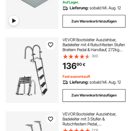
Auf Lager.
Lieferung:
sobald Mi. Aug. 12
Zum Warenkorb hinzufügen
VEVOR Bootsleiter Ausziehbar,
Badeleiter mit 4 Rutschfesten Stufen
Breitem Pedal & Handlauf, 272kg
Belastbare Schwimmdeckleiter für
(60)
Heckeinstieg, Teleskopleiter aus
136
90
€
304 Edelstahl für Boote Docks Pool
Fast ausverkauft
Lieferung:
sobald Mi. Aug. 12
Zum Warenkorb hinzufügen
VEVOR Bootsleiter Ausziehbar,
Badeleiter mit 3 Stufen &
Rutschfestem Pedal,
Schwimmdeckleiter mit 272 kg
(33)