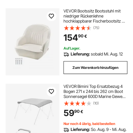
VEVOR Bootssitz Bootsstuhl mit
niedriger Rückenlehne
hochklappbarer Fischerbootsitz mit
verdicktem Schwammkissen &
(75)
PVC-Leder & ergonomischem
154
90
€
Design Bootssitz für Fischerboote
Yachten Schiffe weiß
Auf Lager.
Lieferung:
sobald Mi. Aug. 12
Zum Warenkorb hinzufügen
VEVOR Bimini Top Ersatzbezug 4
Bogen 271 x 244 bis 262 cm Boot
Sonnensegel 600D Marine Gewebe
Wasserdicht Sonnenschutz
(10)
Bootverdeck mit
59
90
€
Aufbewahrungstasche
Reißverschluss Manschette ohne
Gestell
Nur noch 4 übrig, bald bestellen
Lieferung:
So. Aug. 9 - Mi. Aug.