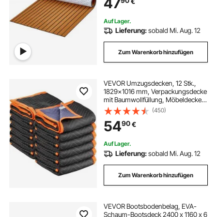
47
90
€
Pontons, Kajakdecks
Auf Lager.
Lieferung:
sobald Mi. Aug. 12
Zum Warenkorb hinzufügen
VEVOR Umzugsdecken, 12 Stk.,
1829x1016 mm, Verpackungsdecke
mit Baumwollfüllung, Möbeldecke,
Lagerdecke mit Vliesstoff
(450)
gepolsterte Packdecke zum
54
90
€
Versenden, Verpacken & Schützen
von Möbeln
Auf Lager.
Lieferung:
sobald Mi. Aug. 12
Zum Warenkorb hinzufügen
VEVOR Bootsbodenbelag, EVA-
Schaum-Bootsdeck 2400 x 1160 x 6