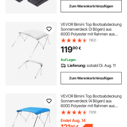
Zum Warenkorb hinzufügen
VEVOR Bimini Top Bootsabdeckung
Sonnenverdeck (3 Bögen) aus
600D Polyester mit Rahmen aus
Aluminiumlegierung, wasserdichte
(162)
Sonnenschutz-Bootsmarkise mit
119
90
€
Aufbewahrungstasche, 210-213 cm
(B) Hellgrau
Auf Lager.
Lieferung:
sobald Di. Aug. 11
Zum Warenkorb hinzufügen
VEVOR Bimini Top Bootsabdeckung
Sonnenverdeck (4 Bögen) aus
600D Polyester mit Rahmen aus
Aluminiumlegierung, wasserdichte
(129)
Sonnenschutz-Bootsmarkise mit
Aufbewahrungstasche, 216-229
Endet Aug. 14
cm (B) Blau
121
90
€