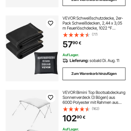
VEVOR Schweißschutzdecke, 2er-
Pack Schweißdecken, 2,44 x 3,05
m Feuerlöschdecke, 1022 °F
flammhemmende Decke, schwarze
(77)
Feuernotfalldecken,
57
90
€
feuerhemmende Glasfaserdecke
mit 12 Messingösen
Auf Lager.
Lieferung:
sobald Di. Aug. 11
Zum Warenkorb hinzufügen
VEVOR Bimini Top Bootsabdeckung
Sonnenverdeck (3 Bögen) aus
600D Polyester mit Rahmen aus
Aluminiumlegierung, wasserdichte
(162)
Sonnenschutz-Bootsmarkise mit
102
90
€
Aufbewahrungstasche, 137-152 cm
(B) Hellgrau
Auf Lager.