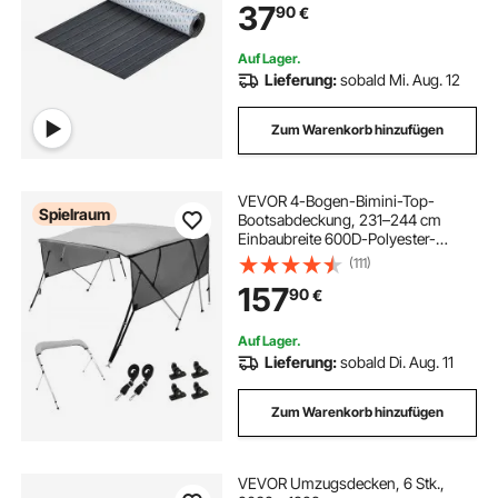
37
90
€
Boote, Yachten, Pontons,
Kajakdecks
Auf Lager.
Lieferung:
sobald Mi. Aug. 12
Zum Warenkorb hinzufügen
VEVOR 4-Bogen-Bimini-Top-
Spielraum
Bootsabdeckung, 231–244 cm
Einbaubreite 600D-Polyester-
Überdachung, Bootsverdeck mit
(111)
Abnehmbare Mesh-Seitenwände,
157
90
€
Wasserdicht & Sonnenschutz, inkl.
Aufbewahrungsbox Hellgrau
Auf Lager.
Lieferung:
sobald Di. Aug. 11
Zum Warenkorb hinzufügen
VEVOR Umzugsdecken, 6 Stk.,