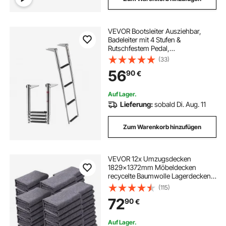
VEVOR Bootsleiter Ausziehbar,
Badeleiter mit 4 Stufen &
Rutschfestem Pedal,
Schwimmdeckleiter mit 408 kg
(33)
Tragkraft für Heckeinstieg,
56
90
€
Teleskopleiter aus 304 Edelstahl für
Boote Docks Pontons
Schwimmbad
Auf Lager.
Lieferung:
sobald Di. Aug. 11
Zum Warenkorb hinzufügen
VEVOR 12x Umzugsdecken
1829x1372mm Möbeldecken
recycelte Baumwolle Lagerdecken
Umzug Packdecken Transport-
(115)
Decken Möbelpackdecken
72
90
€
Verpackungsdecken zum Schutz für
Möbel
Auf Lager.