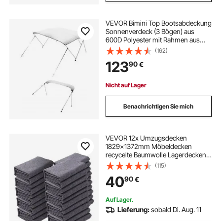
VEVOR Bimini Top Bootsabdeckung
Sonnenverdeck (3 Bögen) aus
600D Polyester mit Rahmen aus
Aluminiumlegierung, wasserdichte
(162)
Sonnenschutz-Bootsmarkise mit
123
90
€
Aufbewahrungstasche, 185-198 cm
(B) Hellgrau
Nicht auf Lager
Benachrichtigen Sie mich
VEVOR 12x Umzugsdecken
1829x1372mm Möbeldecken
recycelte Baumwolle Lagerdecken
Umzug Packdecken Transport-
(115)
Decken Möbelpackdecken
40
90
€
Verpackungsdecken zum Schutz für
Möbel
Auf Lager.
Lieferung:
sobald Di. Aug. 11