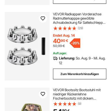
VEVOR Radkappen Vorderachse
Radmutterkapppe gewölbte
Achsabdeckung für Sattelschlepper
galvanisierte ABS-
(29)
Radmutternabdeckungen 2 Stück,
komplettes Achsabdeckung mit
Endet Aug. 14
Montagewerkzeugen helles Silber
40
90
€
-
20%
50,99
€
Auf Lager.
Lieferung:
So. Aug. 9 - Mi. Aug.
12
Zum Warenkorb hinzufügen
VEVOR Bootssitz Bootsstuhl mit
niedriger Rückenlehne
Fischerbootsitz mit dickem
Schwammkissen & PU-
(9)
Polyestergewebe, hochklappbarer
90
€
Bootssitz für Fischerboote Yachten