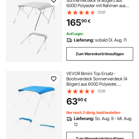
Sonnenverdeck (4 Bögen) aus
600D Polyester mit Rahmen aus
Aluminiumlegierung, wasserdichte
(129)
Sonnenschutz-Bootsmarkise mit
165
90
€
Aufbewahrungstasche, 185-198 cm
(B) Hellgrau
Auf Lager.
Lieferung:
sobald Di. Aug. 11
Zum Warenkorb hinzufügen
VEVOR Bimini Top Ersatz-
Bootsverdeck Sonnenverdeck (4
Bögen) aus 600D Polyester,
wasserdichte Sonnenschutz-
(129)
Bootsmarkise mit
63
90
€
Aufbewahrungstasche (ohne
Stützstange) 231-244 cm (B) Blau
Nur noch 3 übrig, bald bestellen
Lieferung:
So. Aug. 9 - Mi. Aug.
12
Zum Warenkorb hinzufügen