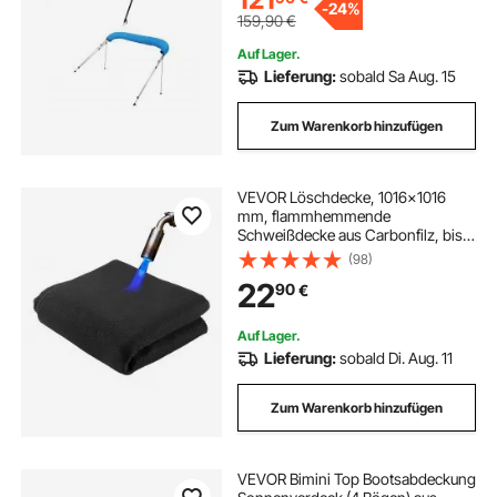
-
24%
159,90
€
Auf Lager.
Lieferung:
sobald Sa Aug. 15
Zum Warenkorb hinzufügen
VEVOR Löschdecke, 1016x1016
mm, flammhemmende
Schweißdecke aus Carbonfilz, bis
zu 982 °C hitzebeständige
(98)
Brandschutzdecke, 3,5 mm dicke,
22
90
€
feuerfeste Isoliermatte,
Feuerschutzdecke,
Feuerlöschdecke
Auf Lager.
Lieferung:
sobald Di. Aug. 11
Zum Warenkorb hinzufügen
VEVOR Bimini Top Bootsabdeckung