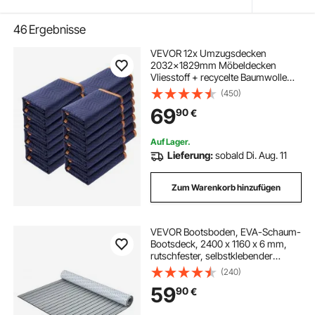
46
Ergebnisse
VEVOR 12x Umzugsdecken
2032x1829mm Möbeldecken
Vliesstoff + recycelte Baumwolle
Lagerdecken Umzug Packdecken
(450)
Transport-Decken
69
90
€
Möbelpackdecken
Verpackungsdecken zum Schutz für
Möbel
Auf Lager.
Lieferung:
sobald Di. Aug. 11
Zum Warenkorb hinzufügen
VEVOR Bootsboden, EVA-Schaum-
Bootsdeck, 2400 x 1160 x 6 mm,
rutschfester, selbstklebender
Bodenbelag, 27840 cm² großer
(240)
Meeresteppich für Boote, Yachten,
59
90
€
Pontons, Kajakdecks