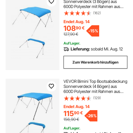
Sonnenverdeck (3 Bögen) aus
600D Polyester mit Rahmen aus
Aluminiumlegierung, wasserdichte
(162)
Sonnenschutz-Bootsmarkise mit
Aufbewahrungstasche, 216-229
Endet Aug. 14
cm (B) Blau
108
90
€
-
15%
127,90
€
Auf Lager.
Lieferung:
sobald Mi. Aug. 12
Zum Warenkorb hinzufügen
VEVOR Bimini Top Bootsabdeckung
Sonnenverdeck (4 Bögen) aus
600D Polyester mit Rahmen aus
Aluminiumlegierung, wasserdichte
(129)
Sonnenschutz-Bootsmarkise mit
Aufbewahrungstasche, 201-213 cm
Endet Aug. 14
(B) Blau
115
90
€
-
26%
156,90
€
Auf Lager.