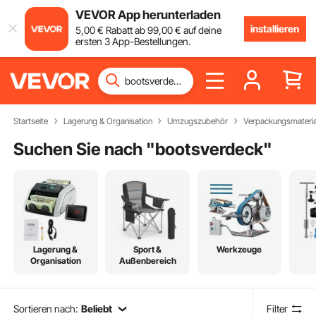
VEVOR App herunterladen
installieren
5
,00
€
Rabatt ab
99
,00
€
auf deine
ersten 3 App-Bestellungen.
Startseite
Lagerung & Organisation
Umzugszubehör
Verpackungsmateria
Suchen Sie nach "
bootsverdeck
"
Lagerung &
Sport &
Werkzeuge
Organisation
Außenbereich
Sortieren nach:
Beliebt
Filter