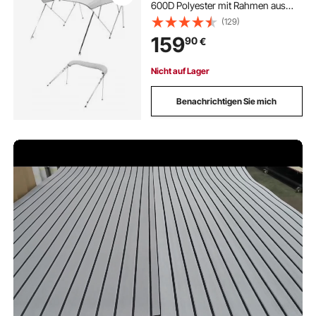
600D Polyester mit Rahmen aus
Aluminiumlegierung, wasserdichte
(129)
Sonnenschutz-Bootsmarkise mit
159
90
€
Aufbewahrungstasche, 216-229
cm Hellgrau
Nicht auf Lager
Benachrichtigen Sie mich