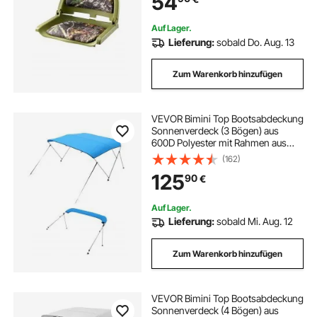
54
Schiffe Tarnfarbe
Auf Lager.
Lieferung:
sobald Do. Aug. 13
Zum Warenkorb hinzufügen
VEVOR Bimini Top Bootsabdeckung
Sonnenverdeck (3 Bögen) aus
600D Polyester mit Rahmen aus
Aluminiumlegierung, wasserdichte
(162)
Sonnenschutz-Bootsmarkise mit
125
90
€
Aufbewahrungstasche, 201-213 cm
(B) Blau
Auf Lager.
Lieferung:
sobald Mi. Aug. 12
Zum Warenkorb hinzufügen
VEVOR Bimini Top Bootsabdeckung
Sonnenverdeck (4 Bögen) aus