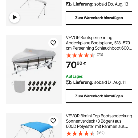
Lieferung:
sobald Do. Aug. 13
Zum Warenkorb hinzufügen
VEVOR Bootspersenning
Abdeckplane Bootsplane, 518–579
cm Persenning Schlauchboot 600D
Oxford-Gewebe Bootspersenning
(70)
Abdeckung mit
70
90
€
Aufbewahrungstasche 435 x 300
mm, Angelboot Bootsabdeckplane
Grau
Auf Lager.
Lieferung:
sobald Di. Aug. 11
Zum Warenkorb hinzufügen
VEVOR Bimini Top Bootsabdeckung
Sonnenverdeck (3 Bögen) aus
600D Polyester mit Rahmen aus
Aluminiumlegierung, wasserdichte
(162)
Sonnenschutz-Bootsmarkise mit