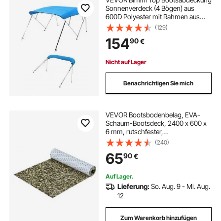
Sonnenverdeck (4 Bögen) aus
600D Polyester mit Rahmen aus
Aluminiumlegierung, wasserdichte
(129)
Sonnenschutz-Bootsmarkise mit
154
90
€
Aufbewahrungstasche, 170-183 cm
(B) Blau
Nicht auf Lager
Benachrichtigen Sie mich
VEVOR Bootsbodenbelag, EVA-
Schaum-Bootsdeck, 2400 x 600 x
6 mm, rutschfester,
selbstklebender Bodenbelag,
(240)
28800 cm², 2 Rollen Marineteppich
65
90
€
für Boote, Yachten, Pontons,
Kajakdecks
Auf Lager.
Lieferung:
So. Aug. 9 - Mi. Aug.
12
Zum Warenkorb hinzufügen