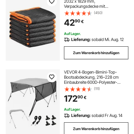
2032 x 1829 mm,
Verpackungsdecke mit
Baumwollfüllung, Möbeldecke,
(450)
Lagerdecke mit Vliesstoff
42
90
€
gepolsterte Packdecke zum
Versenden, Verpacken & Schützen
von Möbeln
Auf Lager.
Lieferung:
sobald Mi. Aug. 12
Zum Warenkorb hinzufügen
VEVOR 4-Bogen-Bimini-Top-
Bootsabdeckung, 216–228 cm
Einbaubreite 600D-Polyester-
Überdachung, Bootsverdeck mit
(111)
Abnehmbare Mesh-Seitenwände,
172
90
€
Wasserdicht & Sonnenschutz, inkl.
Aufbewahrungsbox Hellgrau
Auf Lager.
Lieferung:
sobald Fr Aug. 14
Zum Warenkorb hinzufügen