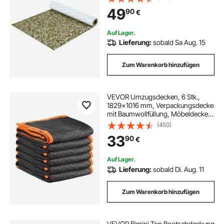
cm² großer Meeresteppich für
49
90
€
Boote, Yachten, Pontons,
Kajakdecks
Auf Lager.
Lieferung:
sobald Sa Aug. 15
Zum Warenkorb hinzufügen
VEVOR Umzugsdecken, 6 Stk.,
1829x1016 mm, Verpackungsdecke
mit Baumwollfüllung, Möbeldecke,
Lagerdecke mit Vliesstoff
(450)
gepolsterte Packdecke zum
33
90
€
Versenden, Verpacken & Schützen
von Möbeln
Auf Lager.
Lieferung:
sobald Di. Aug. 11
Zum Warenkorb hinzufügen
VEVOR Bimini Top Bootsabdeckung