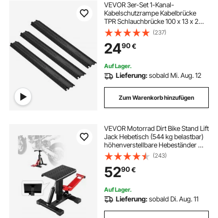
VEVOR 3er-Set 1-Kanal-
Kabelschutzrampe Kabelbrücke
TPR Schlauchbrücke 100 x 13 x 2
cm Überfahrschutz 907 kg (pro
(237)
Achse) Tragfähigkeit Kabel Rampe
24
90
€
Anti-Rutsch-Design Ideal für
Parkplätze
Auf Lager.
Lieferung:
sobald Mi. Aug. 12
Zum Warenkorb hinzufügen
VEVOR Motorrad Dirt Bike Stand Lift
Jack Hebetisch (544 kg belastbar)
höhenverstellbare Hebeständer mit
hydraulischer Hebefunktion,
(243)
höhenverstellbar (250-465 mm) für
52
90
€
Reparatur von Motocross
Auf Lager.
Lieferung:
sobald Di. Aug. 11