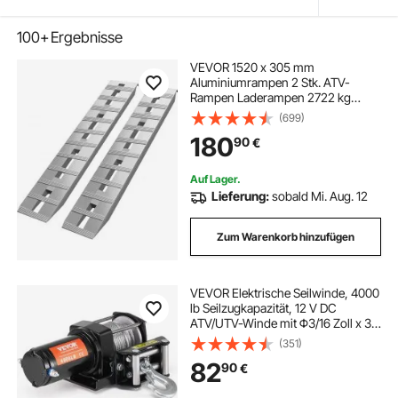
100+
Ergebnisse
VEVOR 1520 x 305 mm
Aluminiumrampen 2 Stk. ATV-
Rampen Laderampen 2722 kg
Kapazität Bis zu 406 mm Ladehöhe
(699)
180
90
€
Auf Lager.
Lieferung:
sobald Mi. Aug. 12
Zum Warenkorb hinzufügen
VEVOR Elektrische Seilwinde, 4000
lb Seilzugkapazität, 12 V DC
ATV/UTV-Winde mit Φ3/16 Zoll x 39
Fuß 7-Strang-Stahlkabel-
(351)
Rollenführung, kabellose und
82
90
€
kabelgebundene Fernbedienung,
IP55 wasserdicht zum