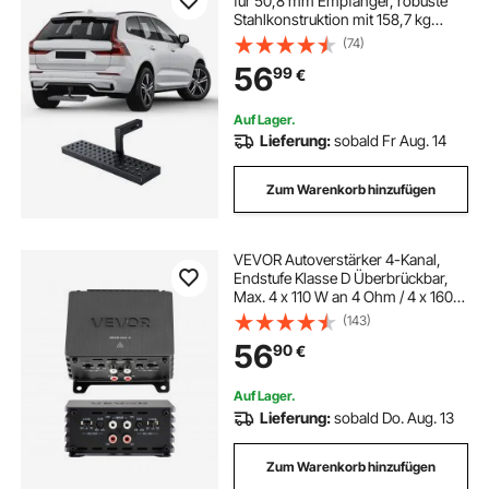
für 50,8 mm Empfänger, robuste
Stahlkonstruktion mit 158,7 kg
Tragkraft, Heckstoßstangenschutz
(74)
mit Stiftverriegelung, 665 mm lang
56
99
€
für Lkw SUV Pickup Anhänger
Auf Lager.
Lieferung:
sobald Fr Aug. 14
Zum Warenkorb hinzufügen
VEVOR Autoverstärker 4-Kanal,
Endstufe Klasse D Überbrückbar,
Max. 4 x 110 W an 4 Ohm / 4 x 160
W an 2 Ohm,
(143)
Hochleistungsverstärker für SUVs
56
90
€
Pickups Geländewagen Mehrkanal-
Audioverstärker
Auf Lager.
Lieferung:
sobald Do. Aug. 13
Zum Warenkorb hinzufügen