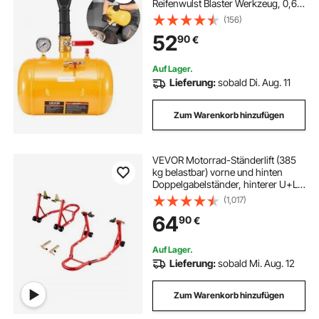
Reifenwulst Blaster Werkzeug, 0,6–
0,8 MPa Betriebsdruck,
(156)
Luftauslöser-Sitzpumpe für Pickup
52
90
€
Truck ATV Jeep Van Rasentraktor
Gelb
Auf Lager.
Lieferung:
sobald Di. Aug. 11
Zum Warenkorb hinzufügen
VEVOR Motorrad-Ständerlift (385
kg belastbar) vorne und hinten
Doppelgabelständer, hinterer U+L-
Gabel-Schwingarm-Spulenständer,
(1,017)
für die meisten Motorräder von
64
90
€
Yamaha Honda Kawasaki Suzuki,
rot
Auf Lager.
Lieferung:
sobald Mi. Aug. 12
Zum Warenkorb hinzufügen