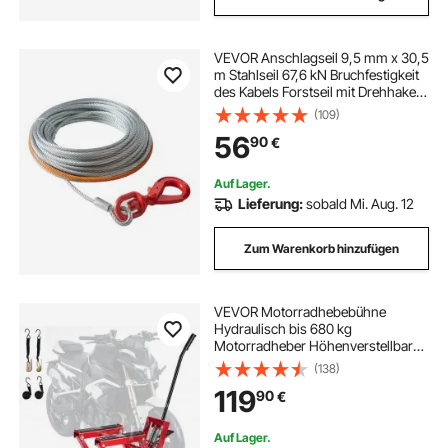
VEVOR Anschlagseil 9,5 mm x 30,5
m Stahlseil 67,6 kN Bruchfestigkeit
des Kabels Forstseil mit Drehhaken
Hebeseil Drahtseil Abschleppseil
(109)
Ideal für ATVs UTVs Autos SUVs
56
90
€
oder große Geländewagen
Auf Lager.
Lieferung:
sobald Mi. Aug. 12
Zum Warenkorb hinzufügen
VEVOR Motorradhebebühne
Hydraulisch bis 680 kg
Motorradheber Höhenverstellbar
115–385 mm Hebeplattform mit 4
(138)
Rädern und Fußbedienung
119
90
€
Hebeständer Ideal für ATVs
Dirtbikes Straßenmotorräder Rot
Auf Lager.