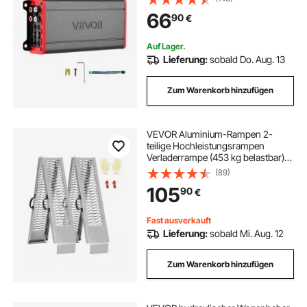
Hochleistungsverstärker für SUVs
66
90
€
Pickups Geländewagen Mehrkanal-
Audioverstärker
Auf Lager.
Lieferung:
sobald Do. Aug. 13
Zum Warenkorb hinzufügen
VEVOR Aluminium-Rampen 2-
teilige Hochleistungsrampen
Verladerrampe (453 kg belastbar)
mit breiterer Rampenoberfläche,
(89)
universelle stabile Laderampe mit
105
90
€
Griffen, für ATV UTV Motorrad
Elektrofahrrad
Fast ausverkauft
Lieferung:
sobald Mi. Aug. 12
Zum Warenkorb hinzufügen