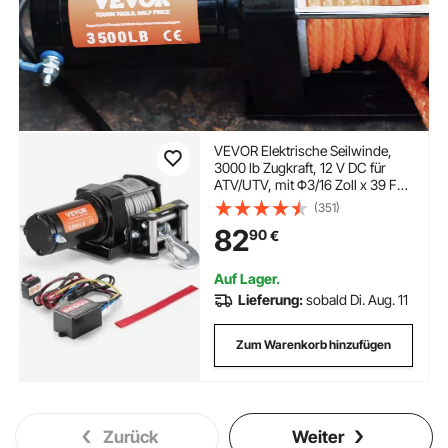
VEVOR Elektrische Seilwinde,
3000 lb Zugkraft, 12 V DC für
ATV/UTV, mit Φ3/16 Zoll x 39 Fuß
Stahlkabel, Rollenseilführung,
(351)
Kabelfernbedienung, IP55
82
90
€
Wasserbeständigkeit, Ideal für
UTV ATV Offroad-Bergung
Auf Lager.
Lieferung:
sobald Di. Aug. 11
Zum Warenkorb hinzufügen
Zurück
Weiter