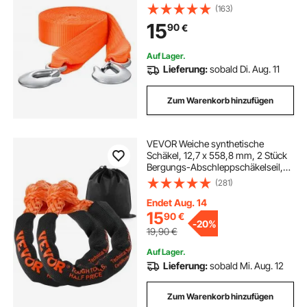
7700 kg, Bergungsseil mit
(163)
Sicherheitshaken für LKW und
15
90
€
Fahrzeuge, Abschleppzubehör für
Pannenhilfe
Auf Lager.
Lieferung:
sobald Di. Aug. 11
Zum Warenkorb hinzufügen
VEVOR Weiche synthetische
Schäkel, 12,7 x 558,8 mm, 2 Stück
Bergungs-Abschleppschäkelseil,
20T Bruchfestigkeit,
(281)
Aufbewahrungstasche für UTV,
ATV, LKW, Jeep, Geländefahrzeuge,
Endet Aug. 14
Orange
15
90
€
-
20%
19,90
€
Auf Lager.
Lieferung:
sobald Mi. Aug. 12
Zum Warenkorb hinzufügen