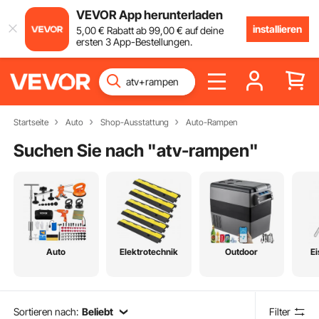
VEVOR App herunterladen
installieren
5
,00
€
Rabatt ab
99
,00
€
auf deine
ersten 3 App-Bestellungen.
Startseite
Auto
Shop-Ausstattung
Auto-Rampen
Suchen Sie nach "
atv-rampen
"
Auto
Elektrotechnik
Outdoor
E
Sortieren nach:
Beliebt
Filter