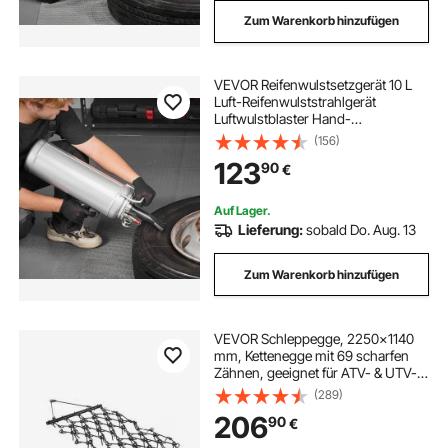
Zum Warenkorb hinzufügen
VEVOR Reifenwulstsetzgerät 10 L
Luft-Reifenwulststrahlgerät
Luftwulstblaster Hand-
Reifenfüllwerkzeug, verbessertes
(156)
tragbares Reifenfüllgerät, 0,6-0,8
123
90
€
MPa für Auto Motorrad SUV Pickup
ATV Silber
Auf Lager.
Lieferung:
sobald Do. Aug. 13
Zum Warenkorb hinzufügen
VEVOR Schleppegge, 2250x1140
mm, Kettenegge mit 69 scharfen
Zähnen, geeignet für ATV- & UTV-
Traktoren, für Bodenvorbereitung,
(289)
Aussaat, Glättung von
206
90
€
Landschaften & Pflege von
Kiesauffahrten