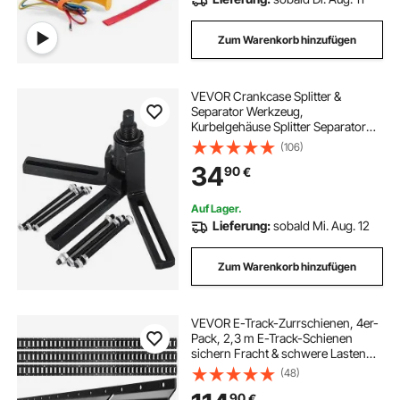
Zum Warenkorb hinzufügen
VEVOR Crankcase Splitter &
Separator Werkzeug,
Kurbelgehäuse Splitter Separator
Motorrad Kurbelgehäuse Splitter
(106)
Motorrad Automotive Dirt Bike ATV,
34
90
€
Kurbelgehäuse Splitter Separator
Auf Lager.
Lieferung:
sobald Mi. Aug. 12
Zum Warenkorb hinzufügen
VEVOR E-Track-Zurrschienen, 4er-
Pack, 2,3 m E-Track-Schienen
sichern Fracht & schwere Lasten
bis zu 909 kg, Anhänger-
(48)
Zurrsystem für Garagen,
90
€
Lieferwagen, Motorrad-