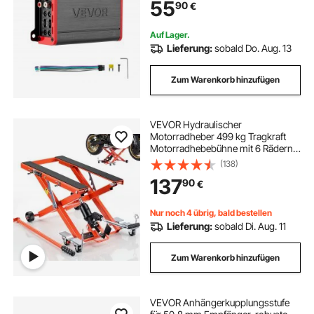
55
90
€
Pickups Geländewagen Mehrkanal-
Audioverstärker
Auf Lager.
Lieferung:
sobald Do. Aug. 13
Zum Warenkorb hinzufügen
VEVOR Hydraulischer
Motorradheber 499 kg Tragkraft
Motorradhebebühne mit 6 Rädern
120–385 mm Höhenverstellbar
(138)
Hydraulik Heber Fußbedienung
137
90
€
Montagebock für Dirtbike ATV
Cruiser Motorradständer Orange
Nur noch 4 übrig, bald bestellen
Lieferung:
sobald Di. Aug. 11
Zum Warenkorb hinzufügen
VEVOR Anhängerkupplungsstufe