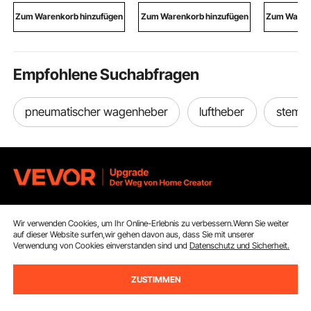
Druckerständer für
für kleine Räume
m für Sch
Zum Warenkorb hinzufügen
Zum Warenkorb hinzufügen
Zum Warenk
Schule Büro Schwarz
Küchen Badezimmer
Flur Schr
Weiß
Empfohlene Suchabfragen
pneumatischer wagenheber
luftheber
stemp
Melden Sie sich für unseren Newsletter an.
Wir verwenden Cookies, um Ihr Online-Erlebnis zu verbessern.Wenn Sie weiter
auf dieser Website surfen,wir gehen davon aus, dass Sie mit unserer
Verwendung von Cookies einverstanden sind und
Datenschutz und Sicherheit.
E-Mail Adresse
Abonnieren
ZUSTIMMEN
Durch Klicken auf die Schaltfläche
abonnieren
stimmen Sie unseren
Datenschutz- und Cookie-Richtlinien
zu.