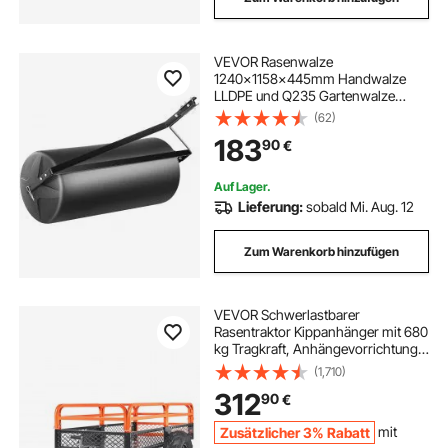
VEVOR Rasenwalze
1240x1158x445mm Handwalze
LLDPE und Q235 Gartenwalze
181kg Ackerwalze mit 2
(62)
Wassereinlässen Rasenroller Walze
183
90
€
mit gängigen ATV-/Traktormodellen
kompatibel Ideal für Gärten
Bauernhöfe
Auf Lager.
Lieferung:
sobald Mi. Aug. 12
Zum Warenkorb hinzufügen
VEVOR Schwerlastbarer
Rasentraktor Kippanhänger mit 680
kg Tragkraft, Anhängevorrichtung
mit Kippbarer Ladefläche,
(1,710)
Anhänger mit abklappbaren
312
90
€
Seitenwänden, Oranger ATV UTV
Kippanhänger Anhänger
Zusätzlicher 3% Rabatt
mit