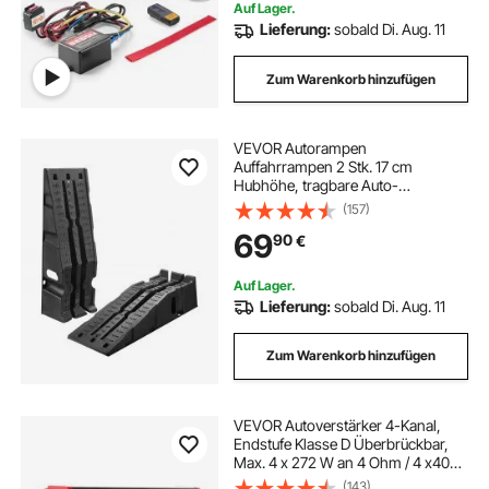
Abschleppen von UTV ATV
Auf Lager.
Lieferung:
sobald Di. Aug. 11
Zum Warenkorb hinzufügen
VEVOR Autorampen
Auffahrrampen 2 Stk. 17 cm
Hubhöhe, tragbare Auto-
Servicerampen für Wartung in der
(157)
Garage & Ölwechsel & Reparatur
69
90
€
von Lkw, 1814 kg (pro Rampe)
belastbar Auffahrhilfe Schwarz
Auf Lager.
Lieferung:
sobald Di. Aug. 11
Zum Warenkorb hinzufügen
VEVOR Autoverstärker 4-Kanal,
Endstufe Klasse D Überbrückbar,
Max. 4 x 272 W an 4 Ohm / 4 x400
W an 2 Ohm,
(143)