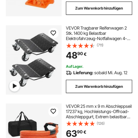
Zum Warenkorb hinzufügen
VEVOR Tragbarer Reifenwagen 2
Stk. 1400 kg Belastbar
Elektrofahrzeug-Notfallwagen 4-
Rad-Reifenwagen Robuster,
(711)
Mobiler Trolley, Stahlwagen
48
90
€
Reifenhalter, Geeignet für Auto,
Motorräder Pickups usw.
Auf Lager.
Lieferung:
sobald Mi. Aug. 12
Zum Warenkorb hinzufügen
VEVOR 25 mm x 9 m Abschleppseil
17237 kg, Hochleistungs-Offroad-
Abschleppgurt, Extrem belastbarer
Bergegurt mit 30 %
(126)
Elastizitätsenergie für Jeep Auto
63
90
€
LKW ATV UTV SUV Traktor