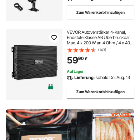
Zum Warenkorb hinzufügen
VEVOR Autoverstärker 4-Kanal,
Endstufe Klasse AB Überbrückbar,
Max. 4 x 200 W an 4 Ohm / 4 x 400
W an 2 Ohm,
(143)
Hochleistungsverstärker für SUVs
59
90
€
Pickups Geländewagen Mehrkanal-
Audioverstärker
Auf Lager.
Lieferung:
sobald Do. Aug. 13
Zum Warenkorb hinzufügen