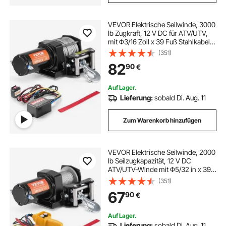
VEVOR Elektrische Seilwinde, 3000
lb Zugkraft, 12 V DC für ATV/UTV,
mit Φ3/16 Zoll x 39 Fuß Stahlkabel,
Rollenseilführung,
(351)
Kabelfernbedienung, IP55
82
90
€
Wasserbeständigkeit, Ideal für UTV
ATV Offroad-Bergung
Auf Lager.
Lieferung:
sobald Di. Aug. 11
Zum Warenkorb hinzufügen
VEVOR Elektrische Seilwinde, 2000
lb Seilzugkapazität, 12 V DC
ATV/UTV-Winde mit Φ5/32 in x 39
ft 7-Strang-Stahlkabelrolle,
(351)
Kabelfernbedienung, IP55
67
90
€
wasserdicht zum Abschleppen von
UTV ATV im Gelände
Auf Lager.
Lieferung:
sobald Di. Aug. 11