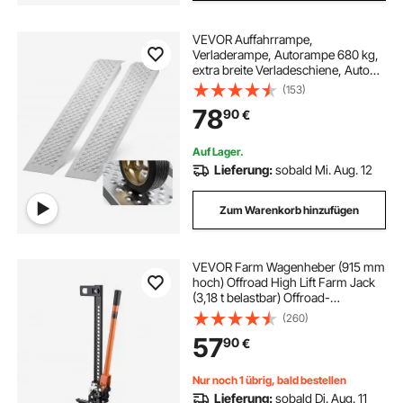
VEVOR Auffahrrampe,
Verladerampe, Autorampe 680 kg,
extra breite Verladeschiene, Auto
Laderampe 2160 x 1375 mm, 2 Stk.
(153)
Rampen, für Motorrad, Anhänger,
78
90
€
ATV, UTV, Gartentraktor,
Rasenmäher
Auf Lager.
Lieferung:
sobald Mi. Aug. 12
Zum Warenkorb hinzufügen
VEVOR Farm Wagenheber (915 mm
hoch) Offroad High Lift Farm Jack
(3,18 t belastbar) Offroad-
Nutzwagenheber,
(260)
Stoßstangenheber
57
90
€
Hochleistungshebebühnen mit
130,1–769,6 mm Hubbereich für
Traktor Lkw SUV
Nur noch 1 übrig, bald bestellen
Lieferung:
sobald Di. Aug. 11