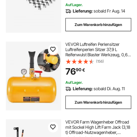
Auf Lager.
Lieferung:
sobald Fr Aug. 14
Zum Warenkorb hinzufügen
VEVOR Luftreifen Perlensitzer
Luftreifenperlen Sitzer 37,9 L
Reifenwulst Blaster Werkzeug, 0,6–
0,8 MPa Betriebsdruck,
(156)
Luftauslöser-Sitzpumpe für Pickup
76
90
€
Truck ATV Jeep Traktor Lkw UTV
Gelb
Auf Lager.
Lieferung:
sobald Di. Aug. 11
Zum Warenkorb hinzufügen
VEVOR Farm Wagenheber Offroad
mit Sockel High Lift Farm Jack (3,18
t) Offroad-Nutzwagenheber,