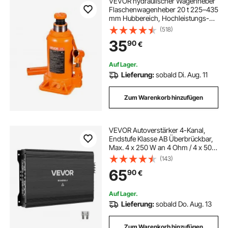
VEVOR hydraulischer Wagenheber
Flaschenwagenheber 20 t 225–435
mm Hubbereich, Hochleistungs-
Stempelwagenheber für Auto SUV
(518)
Pickup Autoreparatur Hauslift
35
90
€
landwirtschaftliche Geräte, Orange
Auf Lager.
Lieferung:
sobald Di. Aug. 11
Zum Warenkorb hinzufügen
VEVOR Autoverstärker 4-Kanal,
Endstufe Klasse AB Überbrückbar,
Max. 4 x 250 W an 4 Ohm / 4 x 500
W an 2 Ohm,
(143)
Hochleistungsverstärker für SUVs
65
90
€
Pickups Geländewagen Mehrkanal-
Audioverstärker
Auf Lager.
Lieferung:
sobald Do. Aug. 13
Zum Warenkorb hinzufügen