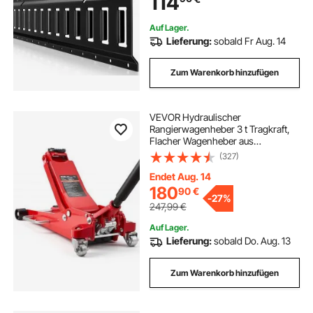
114
Zurrschienen, ATV-Halterungen
Auf Lager.
Lieferung:
sobald Fr Aug. 14
Zum Warenkorb hinzufügen
VEVOR Hydraulischer
Rangierwagenheber 3 t Tragkraft,
Flacher Wagenheber aus
Aluminium mit Doppelkolben-
(327)
Schnellhubpumpe, Autoheber für
Sportwagen SUVs Pickups, 85-515
Endet Aug. 14
mm Hubbereich, Rot
180
90
€
-
27%
247,99
€
Auf Lager.
Lieferung:
sobald Do. Aug. 13
Zum Warenkorb hinzufügen