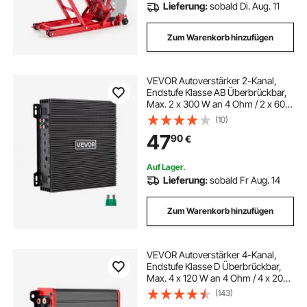
Lieferung:
sobald Di. Aug. 11
Zum Warenkorb hinzufügen
VEVOR Autoverstärker 2-Kanal,
Endstufe Klasse AB Überbrückbar,
Max. 2 x 300 W an 4 Ohm / 2 x 600
W an 2 Ohm,
(10)
Hochleistungsverstärker für SUVs
47
90
€
Pickups Geländewagen Mehrkanal-
Audioverstärker
Auf Lager.
Lieferung:
sobald Fr Aug. 14
Zum Warenkorb hinzufügen
VEVOR Autoverstärker 4-Kanal,
Endstufe Klasse D Überbrückbar,
Max. 4 x 120 W an 4 Ohm / 4 x 200
W an 2 Ohm,
(143)
Hochleistungsverstärker für SUVs