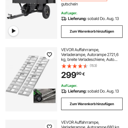
gutschein
Auf Lager.
Lieferung:
sobald Do. Aug. 13
Zum Warenkorb hinzufügen
VEVOR Auffahrrampe,
Verladerampe, Autorampe 2721,6
kg, breite Verladeschiene, Auto
Laderampe 183 x 38 cm, 2 Stk.
(153)
Rampen, für Motorrad, Anhänger,
299
90
€
ATV, UTV, Gartentraktor,
Rasenmäher, Dirtbike usw.
Auf Lager.
Lieferung:
sobald Do. Aug. 13
Zum Warenkorb hinzufügen
VEVOR Auffahrrampe,
Verladerampe, Autorampe 680 kg,