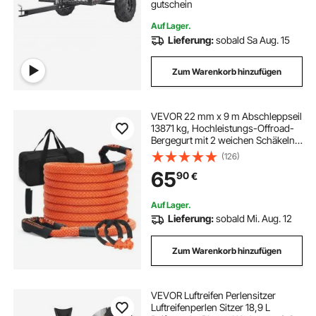
gutschein
Auf Lager.
Lieferung:
sobald Sa Aug. 15
Zum Warenkorb hinzufügen
VEVOR 22 mm x 9 m Abschleppseil
13871 kg, Hochleistungs-Offroad-
Bergegurt mit 2 weichen Schäkeln
(20.000 kg) Extrem belastbar 30 %
(126)
Elastizität Energie-Bergegurt für
65
90
€
Jeep Auto LKW ATV UTV SUV
Traktor
Auf Lager.
Lieferung:
sobald Mi. Aug. 12
Zum Warenkorb hinzufügen
VEVOR Luftreifen Perlensitzer
Luftreifenperlen Sitzer 18,9 L