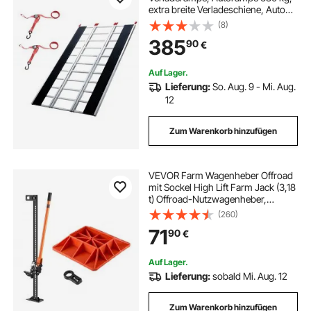
extra breite Verladeschiene, Auto
Laderampe 2160 x 1375 mm,
(8)
Dreifach faltbare Rampe, für
385
90
€
Motorrad, Anhänger, ATV, UTV,
Gartentraktor, Rasenmäher
Auf Lager.
Lieferung:
So. Aug. 9 - Mi. Aug.
12
Zum Warenkorb hinzufügen
VEVOR Farm Wagenheber Offroad
mit Sockel High Lift Farm Jack (3,18
t) Offroad-Nutzwagenheber,
Stoßstangenheber
(260)
Hochleistungshebebühnen mit
71
90
€
130,1–1079,5 mm Hubbereich für
Traktor Lkw SUV
Auf Lager.
Lieferung:
sobald Mi. Aug. 12
Zum Warenkorb hinzufügen