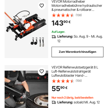
VEVOR Motorradheber
Motorradhebebühne hydraulischer
& pneumatischer & rollbarer
Motorradlift mit 119-381 mm
(138)
Höhenbereich, Fahrradreparatur-
143
90
€
Heber (680 kg belastbar) mit
abnehmbarer Rampe
Auf Lager.
Lieferung:
So. Aug. 9 - Mi. Aug.
12
Zum Warenkorb hinzufügen
VEVOR Reifenwulstsetzgerät 8 L
Luft-Reifenwulststrahlgerät
Luftwulstblaster Hand-
Reifenfüllwerkzeug, verbessertes
(156)
tragbares Reifenfüllgerät, 0,6-0,8
55
90
€
MPa für Auto E-bike Wohnmobil
ATV Schwarz
Nur noch 2 übrig, bald bestellen
Lieferung:
sobald Mi. Aug. 12