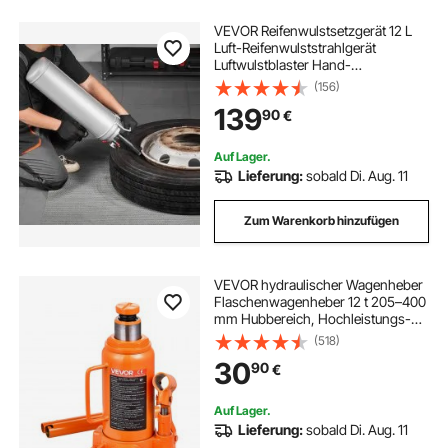
VEVOR Reifenwulstsetzgerät 12 L
Luft-Reifenwulststrahlgerät
Luftwulstblaster Hand-
Reifenfüllwerkzeug, verbessertes
(156)
tragbares Reifenfüllgerät, 0,6-0,8
139
90
€
MPa für Auto E-bike Wohnmobil
ATV Silber
Auf Lager.
Lieferung:
sobald Di. Aug. 11
Zum Warenkorb hinzufügen
VEVOR hydraulischer Wagenheber
Flaschenwagenheber 12 t 205–400
mm Hubbereich, Hochleistungs-
Stempelwagenheber für Auto SUV
(518)
Pickup Autoreparatur Hauslift
30
90
€
landwirtschaftliche Geräte, Orange
Auf Lager.
Lieferung:
sobald Di. Aug. 11