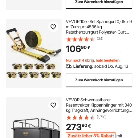
Zum Warenkorb hinzufügen
VEVOR 10er-Set Spanngurt 0,05 x 9
m Zurrgurt 4536 kg
Ratschenzurrgurt Polyester-Gurt
Kohlenstoffstahl-Haken
(34)
Befestigungsgurt
106
90
€
Ratschenspanngurt Ideal für
Motorräder Fahrräder Kajaks UTV
Boote ATV
Nur noch 4 übrig, bald bestellen
Lieferung:
sobald Do. Aug. 13
Zum Warenkorb hinzufügen
VEVOR Schwerlastbarer
Rasentraktor Kippanhänger mit 340
kg Tragkraft, Anhängevorrichtung
mit Kippbarer Ladefläche,
(1,710)
Anhänger mit abklappbaren
273
90
€
Seitenwänden, Schwarzer ATV
UTV Kippanhänger Anhänger
Zusätzlicher 8% Rabatt
mit