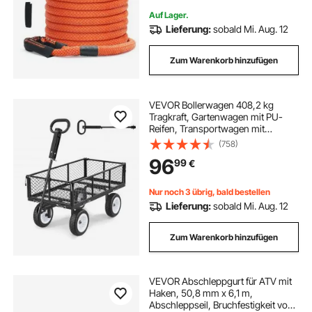
Auf Lager.
Lieferung:
sobald Mi. Aug. 12
Zum Warenkorb hinzufügen
VEVOR Bollerwagen 408,2 kg
Tragkraft, Gartenwagen mit PU-
Reifen, Transportwagen mit
Verstellbarem Griff, Abnehmbaren
(758)
Seitenwänden, Handwagen zur
96
99
€
Befestigung an ATV oder Traktor,
Schwarz
Nur noch 3 übrig, bald bestellen
Lieferung:
sobald Mi. Aug. 12
Zum Warenkorb hinzufügen
VEVOR Abschleppgurt für ATV mit
Haken, 50,8 mm x 6,1 m,
Abschleppseil, Bruchfestigkeit von