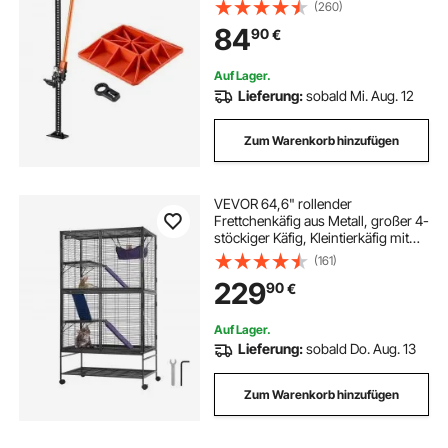
Stoßstangenheber
(260)
Hochleistungshebebühnen mit
84
90
€
130,1–1380 mm Hubbereich für
Traktor Lkw SUV
Auf Lager.
Lieferung:
sobald Mi. Aug. 12
Zum Warenkorb hinzufügen
VEVOR 64,6" rollender
Frettchenkäfig aus Metall, großer 4-
stöckiger Käfig, Kleintierkäfig mit
Rampen und Tablett, einfach
(161)
aufzubauen für Hausratten,
229
90
€
Hamster, Meerschweinchen,
Chinchillas, Eichhörnchen, Igel,
Hasen
Auf Lager.
Lieferung:
sobald Do. Aug. 13
Zum Warenkorb hinzufügen