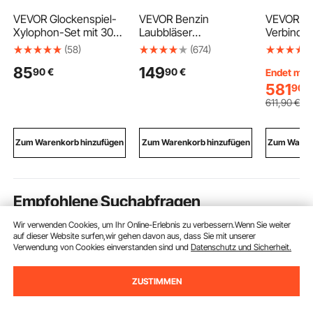
VEVOR Glockenspiel-
VEVOR Benzin
VEVOR Dr
Xylophon-Set mit 30
Laubbläser
Verbindun
Noten, professionelles
Rückentragbar, 43 cc
kg, Schwe
(58)
(674)
Schlaginstrumenten-
2-Takt-Rückenbläser,
Drehzahl
85
149
90
€
90
€
Set mit Schlägeln,
1,38 L Tank, 815 m³/h
80-600 m
Endet mit 
Trommelstöcken,
Luftvolumenstrom, 241
Rollen,
581
90
€
Notenständer, 20 cm
km/h
Schweißg
611
,90
€
Übungspad,
Luftgeschwindigkeit,
g für Rohr
verstellbarem Ständer
Rückenlaubbläser für
Tankmont
und Tragetasche
Laubentfernung &
Drehpositi
Zum Warenkorb hinzufügen
Zum Warenkorb hinzufügen
Zum Warenk
Schneeräumung
Schweißg
Empfohlene Suchabfragen
Wir verwenden Cookies, um Ihr Online-Erlebnis zu verbessern.Wenn Sie weiter
auf dieser Website surfen,wir gehen davon aus, dass Sie mit unserer
kaminventilator
pumpe für heizung
pumpe he
Verwendung von Cookies einverstanden sind und
Datenschutz und Sicherheit.
ZUSTIMMEN