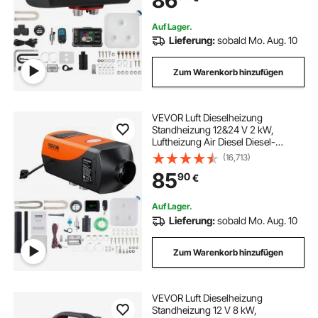
86
Auf Lager.
Lieferung:
sobald Mo. Aug. 10
Zum Warenkorb hinzufügen
VEVOR Luft Dieselheizung
Standheizung 12&24 V 2 kW,
Luftheizung Air Diesel Diesel-
Standheizung Lufterhitzer, 0,12–
(16,713)
0,26 L/Std. Dieselheizung mit LCD-
85
90
€
Display & Fernbedienung Kfz, Lkw,
Autos, Bus usw.
Auf Lager.
Lieferung:
sobald Mo. Aug. 10
Zum Warenkorb hinzufügen
VEVOR Luft Dieselheizung
Standheizung 12 V 8 kW,