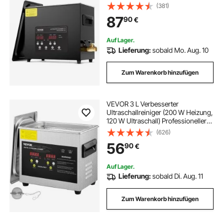
Schonmodus & verbesserter
(381)
Entgasung, 40 kHz industrieller
87
90
€
Schmuckreiniger mit Heizung &
Timer, für Brillen Uhren
Auf Lager.
Lieferung:
sobald Mo. Aug. 10
Zum Warenkorb hinzufügen
VEVOR 3 L Verbesserter
Ultraschallreiniger (200 W Heizung,
120 W Ultraschall) Professioneller
digitaler Labor-Ultraschall-
(626)
Teilereiniger mit Heizungstimer für
56
90
€
die Reinigung von Schmuckgläsern
Auf Lager.
Lieferung:
sobald Di. Aug. 11
Zum Warenkorb hinzufügen