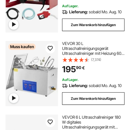
Auf Lager.
Lieferung:
sobald Mo. Aug. 10
Zum Warenkorb hinzufügen
VEVOR 30 L
Muss kaufen
Ultraschallreinigungsgerät
Ultraschallreiniger mit Heizung 600
W Ultraschallreiniger aus Edelstahl
(7,374)
Ultraschall Reinigungsgerät für
195
90
€
Brillen Schmuck Zahnprothesen
Münzen usw.
Auf Lager.
Lieferung:
sobald Mo. Aug. 10
Zum Warenkorb hinzufügen
VEVOR 6 L Ultraschallreiniger 180
W digitales
Ultraschallreinigungsgerät mit