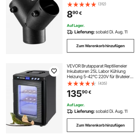
hör, Y-förmige 3-Wege-
(312)
Entlüftungsanschlüsse mit 2 um
8
90
€
90° drehbaren Ventilen,
Verbindungsanschluss für 2/5/8 kW
Dieselheizung
Auf Lager.
Lieferung:
sobald Di. Aug. 11
Zum Warenkorb hinzufügen
VEVOR Brutapparat Reptilieneier
Inkubatoren 25L Labor Kühlung
Heizung 5-42℃ 220V für Bruteier
Schwarz
(435)
135
90
€
Auf Lager.
Lieferung:
sobald Di. Aug. 11
Zum Warenkorb hinzufügen