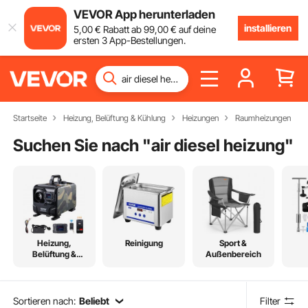
VEVOR App herunterladen
installieren
5
,00
€
Rabatt ab
99
,00
€
auf deine
ersten 3 App-Bestellungen.
Startseite
Heizung, Belüftung & Kühlung
Heizungen
Raumheizungen
Suchen Sie nach "
air diesel heizung
"
Heizung,
Reinigung
Sport &
Belüftung &
Außenbereich
Kühlung
Sortieren nach:
Beliebt
Filter