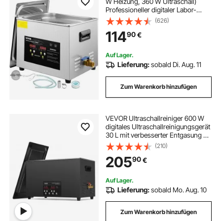
W Heizung, 360 W Ultraschall)
Professioneller digitaler Labor-
Ultraschall-Teilereiniger mit
(626)
Heizungstimer für die Reinigung
114
90
€
von Glaszahninstrumenten
Auf Lager.
Lieferung:
sobald Di. Aug. 11
Zum Warenkorb hinzufügen
VEVOR Ultraschallreiniger 600 W
digitales Ultraschallreinigungsgerät
30 L mit verbesserter Entgasung &
Schonmodus, 40 kHz industrieller
(210)
Ultraschallreiniger mit Timer &
205
90
€
Heizung für Schmuckwerkzeuge
Auf Lager.
Lieferung:
sobald Mo. Aug. 10
Zum Warenkorb hinzufügen