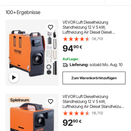
100+
Ergebnisse
VEVOR Luft Dieselheizung
Standheizung 12 V 5 kW,
Luftheizung Air Diesel Diesel
Standheizung Lufterhitzer, 0,12–
(16,713)
0,52 L/Std. Dieselheizung mit LCD-
94
90
€
Display & Fernbedienung Air Diesel
Heizung
Auf Lager.
Lieferung:
sobald Mo. Aug. 10
Zum Warenkorb hinzufügen
VEVOR Luft Dieselheizung
Spielraum
Standheizung 12 V 5 kW,
Luftheizung Air Diesel Standheizung
Lufterhitzer, 0,16–0, 52 L/Std.
(16,713)
Dieselheizung mit LCD-Display &
92
90
€
Fernbedienung Air Diesel Heizung
Bus, Lkw usw.