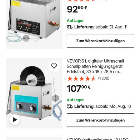
mit Heizungstimer für die Reinigung
92
90
€
von Teilen und Instrumenten
Auf Lager.
Lieferung:
sobald Di. Aug. 11
Zum Warenkorb hinzufügen
VEVOR 6 L digitaler Ultraschall
Schallplatten Reinigungsgerät
Edelstahl, 33 x 18 x 28,5 cm
Ultraschallreinigungsgerät
(1,306)
Ultraschallreiniger Ultraschallgerät
107
90
€
Heizung Digital Brille Uhren
Schmuck
Auf Lager.
Lieferung:
sobald Mo. Aug. 10
Zum Warenkorb hinzufügen
VEVOR Kraftstoffpumpe, 12 V DC,