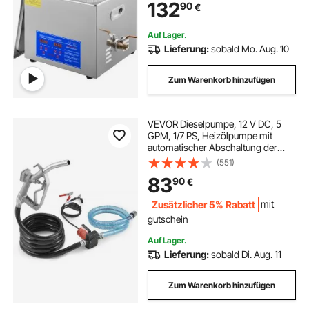
132
90
€
Brillen Schmuck Zahnprothesen
Münzen usw.
Auf Lager.
Lieferung:
sobald Mo. Aug. 10
Zum Warenkorb hinzufügen
VEVOR Dieselpumpe, 12 V DC, 5
GPM, 1/7 PS, Heizölpumpe mit
automatischer Abschaltung der
Pistole, Umfüllpumpe, langer
(551)
Einlass- und Auslassschlauch für
83
90
€
Benzin, Diesel, Kerosin, Methanol-
Mischungen
Zusätzlicher 5% Rabatt
mit
gutschein
Auf Lager.
Lieferung:
sobald Di. Aug. 11
Zum Warenkorb hinzufügen