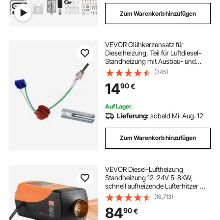
Zum Warenkorb hinzufügen
VEVOR Glühkerzensatz für
Dieselheizung, Teil für Luftdiesel-
Standheizung mit Ausbau- und
Montagewerkzeug, Umbausatz für
(345)
Dieselheizung zum Austausch von
14
90
€
2 kW/5 kW/8 kW Dieselheizungen
Auf Lager.
Lieferung:
sobald Mi. Aug. 12
Zum Warenkorb hinzufügen
VEVOR Diesel-Luftheizung
Standheizung 12-24V 5-8KW,
schnell aufheizende Lufterhitzer mit
Fernbedienung & digitaler
(16,713)
Farbanzeige & 10 L Kraftstofftank,
84
90
€
geräuscharm, für Wohnmobil Lkw
Boot Anhänger