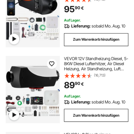
0,26 L/Std. Dieselheizung mit LCD-
95
90
€
Display & Fernbedienung &
Bluetooth-APP
Auf Lager.
Lieferung:
sobald Mo. Aug. 10
Zum Warenkorb hinzufügen
VEVOR 12V Standheizung Diesel, 5-
8KW Diesel Lufterhitzer, Air Diesel
Heizung, Air Standheizung, Luft
Dieselheizung, Standheizung für
(16,713)
Auto RV Boote LKW Wohnmobil Bus
89
90
€
Auf Lager.
Lieferung:
sobald Mo. Aug. 10
Zum Warenkorb hinzufügen