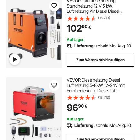
VEVOR Luft Dieselheizung
Standheizung 12 V 5 kW,
Luftheizung Air Diesel Diesel
Standheizung Lufterhitzer, 0,16–
(16,713)
0,52 L/Std. Dieselheizung mit LCD-
102
90
€
Display & Fernbedienung &
Bluetooth-APP
Auf Lager.
Lieferung:
sobald Mo. Aug. 10
Zum Warenkorb hinzufügen
VEVOR Dieselheizung Diesel
Luftheizung 5-8KW 12-24V mit
Fernbedienung, Diesel Luft
Standheizung – schnelle
(16,713)
Erwärmung mit LCD-Display &
96
90
€
Vorheizfunktion
Auf Lager.
Lieferung:
sobald Mo. Aug. 10
Zum Warenkorb hinzufügen