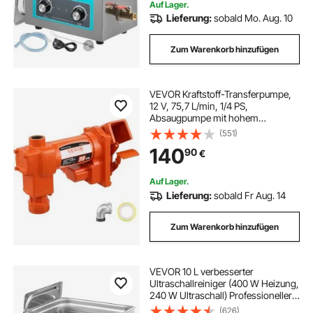
Auf Lager.
Lieferung:
sobald Mo. Aug. 10
Zum Warenkorb hinzufügen
VEVOR Kraftstoff-Transferpumpe,
12 V, 75,7 L/min, 1/4 PS,
Absaugpumpe mit hohem
Durchfluss & Kraftstoff-
(551)
Sammelkasten-Design für Benzin,
140
90
€
Diesel, Kerosin, Biodiesel, Ethanol-
& Methanolmischungen
Auf Lager.
Lieferung:
sobald Fr Aug. 14
Zum Warenkorb hinzufügen
VEVOR 10 L verbesserter
Ultraschallreiniger (400 W Heizung,
240 W Ultraschall) Professioneller
digitaler Labor-Ultraschallreiniger
(626)