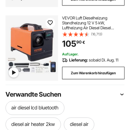
VEVOR Luft Dieselheizung
Standheizung 12 V 5 kW,
Luftheizung Air Diesel Diesel
Standheizung Lufterhitzer, 0,16–
(16,713)
0,52 L/Std. Dieselheizung mit LCD-
105
90
€
Display & 10 m Fernbedienung &
Bluetooth-APP Steuerung
Auf Lager.
Lieferung:
sobald Di. Aug. 11
Zum Warenkorb hinzufügen
Verwandte Suchen
air diesel lcd bluetooth
diesel air heater 2kw
diesel air