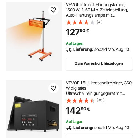
VEVOR Infrarot-Härtungslampe,
1500 W, 1–60 Min. Zeiteinstellung,
Auto-Härtungslampe mit
automatischer Heizung und
(41)
Halterung, 31,8 m² große
127
90
€
Backfläche, Sprüh-
Backkabinenheizungen,
Lacktrockner
Auf Lager.
Lieferung:
sobald Mo. Aug. 10
Zum Warenkorb hinzufügen
VEVOR 1 5L Ultraschallreiniger, 360
W digitales
Ultraschallreinigungsgerät mit
Schonmodus, 40 kHz industrieller
(381)
Ultraschallreiniger mit Heizung und
142
90
€
Timer für Halter, Schmuck,
Werkzeuge
Auf Lager.
Lieferung:
sobald Mo. Aug. 10