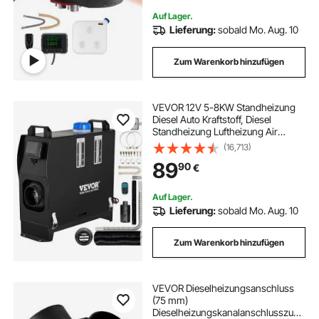
Auf Lager.
Lieferung:
sobald Mo. Aug. 10
Zum Warenkorb hinzufügen
VEVOR 12V 5-8KW Standheizung
Diesel Auto Kraftstoff, Diesel
Standheizung Luftheizung Air
Diesel, Luft Dieselheizung für Auto
(16,713)
RV LKW Wohnmobil Bus mit
89
90
€
Fernbedienung schwarz LCD
schalter & 1 Luftauslass
Auf Lager.
Lieferung:
sobald Mo. Aug. 10
Zum Warenkorb hinzufügen
VEVOR Dieselheizungsanschluss
(75 mm)
Dieselheizungskanalanschlusszube