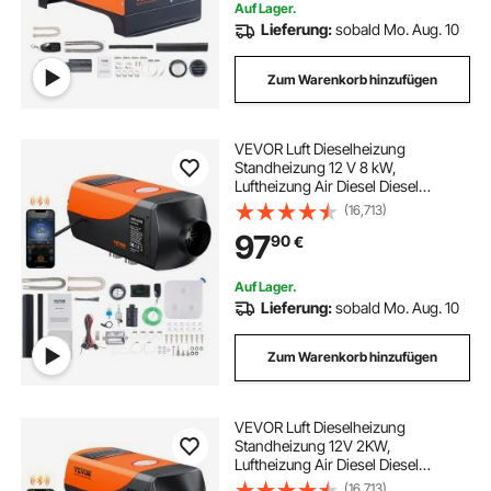
Auf Lager.
Lieferung:
sobald Mo. Aug. 10
Zum Warenkorb hinzufügen
VEVOR Luft Dieselheizung
Standheizung 12 V 8 kW,
Luftheizung Air Diesel Diesel
Standheizung Lufterhitzer, 0,16–
(16,713)
0,62 L/Std. Dieselheizung mit LCD-
97
90
€
Display & Fernbedienung &
Bluetooth-APP
Auf Lager.
Lieferung:
sobald Mo. Aug. 10
Zum Warenkorb hinzufügen
VEVOR Luft Dieselheizung
Standheizung 12V 2KW,
Luftheizung Air Diesel Diesel
Standheizung Lufterhitzer, 0,12–
(16,713)