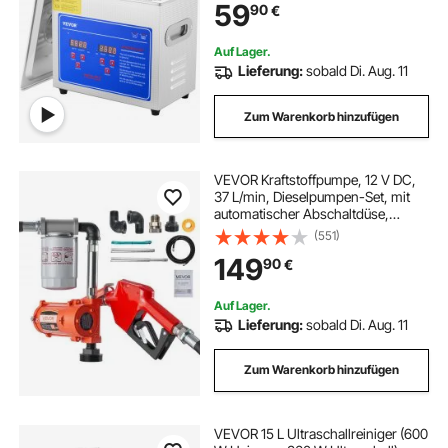
59
90
€
für Brillen Uhren Ringe Kleinteile
Auf Lager.
Lieferung:
sobald Di. Aug. 11
Zum Warenkorb hinzufügen
VEVOR Kraftstoffpumpe, 12 V DC,
37 L/min, Dieselpumpen-Set, mit
automatischer Abschaltdüse,
Förderschlauch,
(551)
Überhitzungsschutz, Stromkabel,
149
90
€
explosionsgeschützt, für Benzin,
Diesel & Kerosin
Auf Lager.
Lieferung:
sobald Di. Aug. 11
Zum Warenkorb hinzufügen
VEVOR 15 L Ultraschallreiniger (600