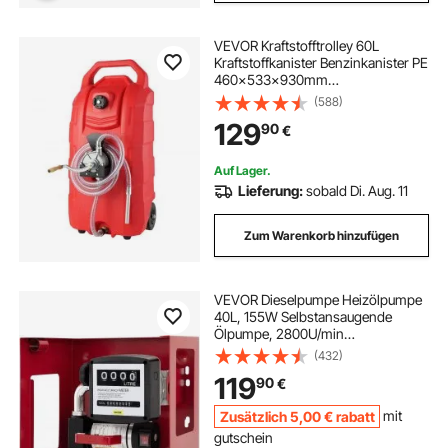
VEVOR Kraftstofftrolley 60L
Kraftstoffkanister Benzinkanister PE
460x533x930mm
Gaskraftstofftankbehälter 7,8 L/min
(588)
Max. Durchfluss Ersatzkanister
129
90
€
Benzintank Geeignet für Diesel,
Schmieröl, Benzin
Auf Lager.
Lieferung:
sobald Di. Aug. 11
Zum Warenkorb hinzufügen
VEVOR Dieselpumpe Heizölpumpe
40L, 155W Selbstansaugende
Ölpumpe, 2800U/min
Motordrehzahl Ölabsaugpumpe
(432)
Selbstansaugend, 20 kg Diesel
119
90
€
Kraftstoff-Umfüllpumpe, Zählwerk
Automatik Pumpe für Biokraftstoff
Zusätzlich
5
,00
€
rabatt
mit
gutschein