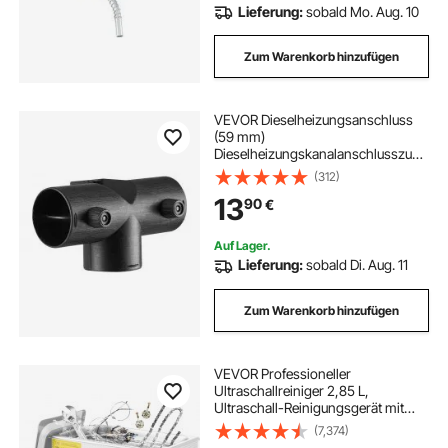
Lieferung:
sobald Mo. Aug. 10
Zum Warenkorb hinzufügen
VEVOR Dieselheizungsanschluss
(59 mm)
Dieselheizungskanalanschlusszube
hör, T-förmige 3-Wege-
(312)
Entlüftungsanschlüsse mit 2 um
13
90
€
90° drehbaren Ventilen,
Verbindungsanschlüsse für 2 kW
Dieselheizungen
Auf Lager.
Lieferung:
sobald Di. Aug. 11
Zum Warenkorb hinzufügen
VEVOR Professioneller
Ultraschallreiniger 2,85 L,
Ultraschall-Reinigungsgerät mit
Digitalem Timer & Heizung,
(7,374)
Ultraschallreinigungsgerät 40 kHz