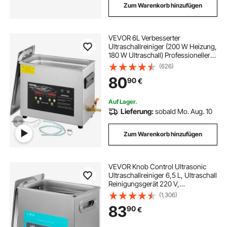
Zum Warenkorb hinzufügen
VEVOR 6L Verbesserter
Ultraschallreiniger (200 W Heizung,
180 W Ultraschall) Professioneller
digitaler Labor-Ultraschall-
(626)
Teilereiniger mit Heizungstimer für
80
90
€
die Reinigung von Schmuck, Brillen
Auf Lager.
Lieferung:
sobald Mo. Aug. 10
Zum Warenkorb hinzufügen
VEVOR Knob Control Ultrasonic
Ultraschallreiniger 6,5 L, Ultraschall
Reinigungsgerät 220 V,
Ultraschallreiniger mit Heizung,
(1,306)
Schmuckreiniger Ultraschall 40
83
90
€
kHz, Digitaler Ultraschallreiniger
300 W