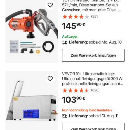
57 L/min, Dieselpumpen-Set aus
Gusseisen, mit manueller Düse,
Förderschlauch,
(551)
Überhitzungsschutz, Stromkabel,
145
90
€
explosionsgeschützt, für Benzin,
Diesel & Kerosin
Auf Lager.
Lieferung:
sobald Mo. Aug. 10
Zum Warenkorb hinzufügen
VEVOR 10 L Ultraschallreiniger
Ultraschall Reinigungsgerät 300 W
professionelle Reinigungsmaschine
mit Timer und Heizung, 40kHz
(626)
Ultraschallreiniger mit Korb für
103
90
€
Waffenteile Kugeln Militärbedarf
Nur noch 1 übrig, bald bestellen
Lieferung:
sobald Di. Aug. 11
Zum Warenkorb hinzufügen