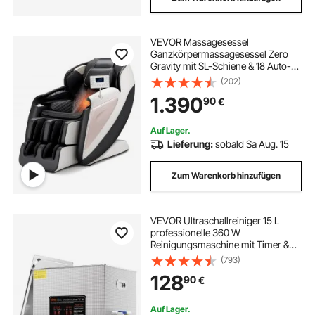
VEVOR Massagesessel
Ganzkörpermassagesessel Zero
Gravity mit SL-Schiene & 18 Auto-
Modi, Relaxsessel mit Heizung &
(202)
einziehbarem Pedal & 36 Airbags &
1.390
90
€
Fußrolle & LCD-Bildschirm,
Massagestuhl 3D-Massage
Auf Lager.
Lieferung:
sobald Sa Aug. 15
Zum Warenkorb hinzufügen
VEVOR Ultraschallreiniger 15 L
professionelle 360 W
Reinigungsmaschine mit Timer &
Heizung, digitaler 40 kHz
(793)
Ultraschallreiniger mit Korb für
128
90
€
Uhrgläser Schmuckhalter
Industrieteile Werkzeuge Silber
Auf Lager.