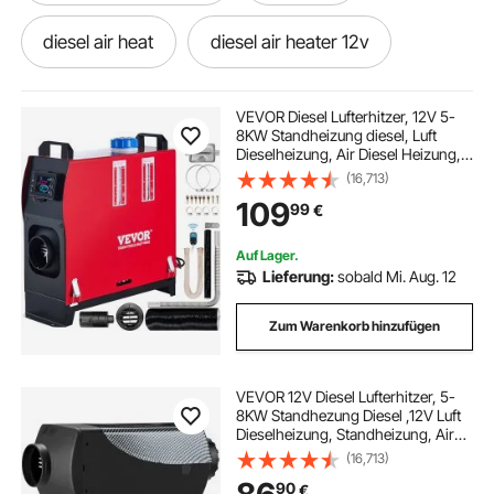
diesel air heat
diesel air heater 12v
Diesel Standheizung Luftheizung Air Diesel
VEVOR Diesel Lufterhitzer, 12V 5-
8KW Standheizung diesel, Luft
Dieselheizung, Air Diesel Heizung,
12v 2kw diesel air heater
Air Standheizung für Auto LKW
(16,713)
Wohnmobil Bus mit LCD-schalter1
109
99
€
Luftauslass
luftheizung air diesel
Auf Lager.
Lieferung:
sobald Mi. Aug. 12
air heater diesel heater
air heater diesel
Zum Warenkorb hinzufügen
diesel heizung 12v
diesel heizung 12v 8kw
VEVOR 12V Diesel Lufterhitzer, 5-
8KW Standhezung Diesel ,12V Luft
diesel bus heizung
2kw diesel 12v heizung
Dieselheizung, Standheizung, Air
Diesel Heizung, Air Standheizung,
(16,713)
für Auto RV Boote LKW Wohnmobil
diesel heizungen 12v
90
€
Bus