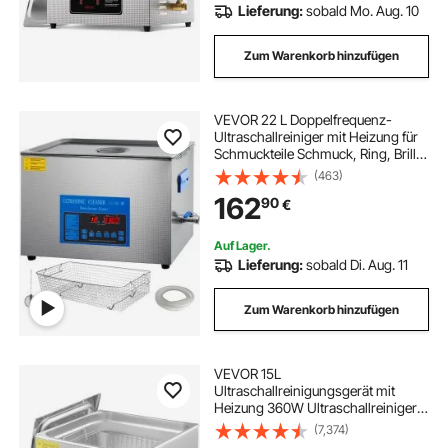
Lieferung:
sobald Mo. Aug. 10
Zum Warenkorb hinzufügen
VEVOR 22 L Doppelfrequenz-
Ultraschallreiniger mit Heizung für
Schmuckteile Schmuck, Ring, Brille,
Platine Gebiss Register Platine,
(463)
28/40 KHz Ultraschall
162
90
€
Reinigungsgerät
Auf Lager.
Lieferung:
sobald Di. Aug. 11
Zum Warenkorb hinzufügen
VEVOR 15L
Ultraschallreinigungsgerät mit
Heizung 360W Ultraschallreiniger
aus Edelstahl Ultraschallbad
(7,374)
Ultraschall Reinigungsgerät für