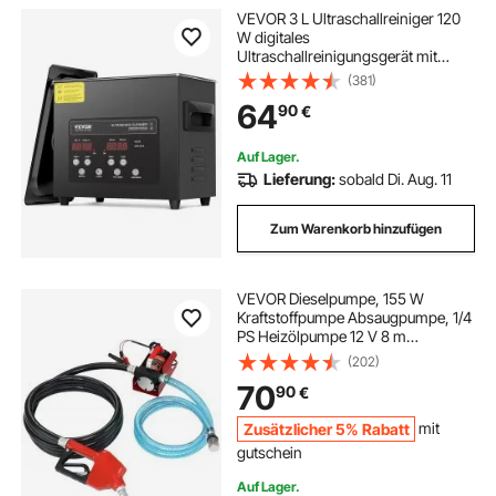
VEVOR 3 L Ultraschallreiniger 120
W digitales
Ultraschallreinigungsgerät mit
Schonmodus & verbesserter
(381)
Entgasung, 40 kHz industrieller
64
90
€
Schmuckreiniger mit Heizung &
Timer, für Brillen Uhren Schwarz
Auf Lager.
Lieferung:
sobald Di. Aug. 11
Zum Warenkorb hinzufügen
VEVOR Dieselpumpe, 155 W
Kraftstoffpumpe Absaugpumpe, 1/4
PS Heizölpumpe 12 V 8 m
Förderhöhe 3 m Saughöhe
(202)
Selbstansaugend Automatik-
70
90
€
Zapfpistole 4 m Auslassschlauch
für Diesel Kerosin Transformatoröl
Zusätzlicher 5% Rabatt
mit
gutschein
Auf Lager.