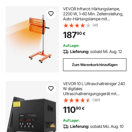
VEVOR Infrarot-Härtungslampe,
2200 W, 1–60 Min. Zeiteinstellung,
Auto-Härtungslampe mit
automatischer Heizung und
(41)
Halterung, 47,6 m² große
187
90
€
Backfläche, Sprüh-
Backkabinenheizungen,
Lacktrockner
Auf Lager.
Lieferung:
sobald Mi. Aug. 12
Zum Warenkorb hinzufügen
VEVOR 10 L Ultraschallreiniger 240
W digitales
Ultraschallreinigungsgerät mit
Schonmodus & verbesserter
(381)
Entgasung, 40 kHz industrieller
110
90
€
Schmuckreiniger mit Heizung &
Timer, für Brillen Uhren Schwarz
Auf Lager.
Lieferung:
sobald Mo. Aug. 10