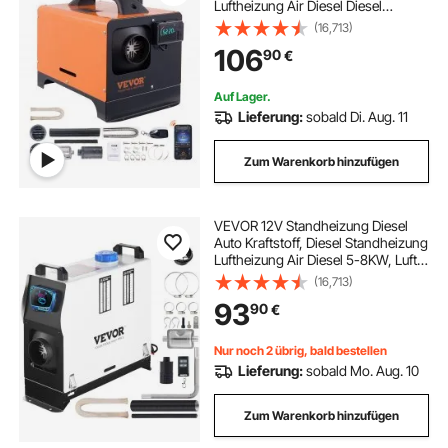
Luftheizung Air Diesel Diesel
Standheizung Lufterhitzer, 0,16–
(16,713)
0,62 L/Std. Auto-Dieselheizung mit
106
90
€
LCD-Display & Fernbedienung &
Bluetooth-APP-Steuerung
Auf Lager.
Lieferung:
sobald Di. Aug. 11
Zum Warenkorb hinzufügen
VEVOR 12V Standheizung Diesel
Auto Kraftstoff, Diesel Standheizung
Luftheizung Air Diesel 5-8KW, Luft
Dieselheizung, für Auto RV Boote
(16,713)
LKW Wohnmobil Bus(mit Rot LCD
93
90
€
schalter & 1 Luftauslass)
Nur noch 2 übrig, bald bestellen
Lieferung:
sobald Mo. Aug. 10
Zum Warenkorb hinzufügen