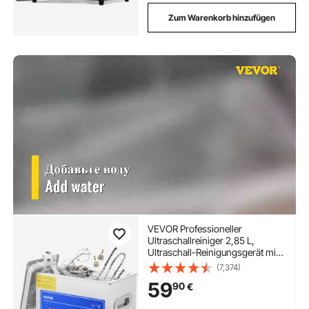
Zum Warenkorb hinzufügen
VEVOR Professioneller
Ultraschallreiniger 2,85 L,
Ultraschall-Reinigungsgerät mit
Digitalem Timer & Heizung,
(7,374)
Ultraschallreinigungsgerät 40
59
90
€
kHz für Brillen Uhren Ringe
Kleinteile