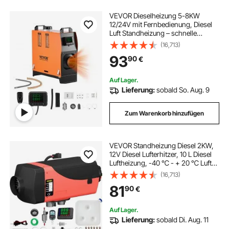
VEVOR Dieselheizung 5-8KW
12/24V mit Fernbedienung, Diesel
Luft Standheizung – schnelle
Erwärmung mit digitaler
(16,713)
Farbanzeige & Sprachansage
93
90
€
Auf Lager.
Lieferung:
sobald So. Aug. 9
Zum Warenkorb hinzufügen
VEVOR Standheizung Diesel 2KW,
12V Diesel Lufterhitzer, 10 L Diesel
Luftheizung, -40 ℃ - + 20 ℃ Luft
Diesel Heizung mit LCD Bildschirm
(16,713)
LCD Schalter Schalldämpfer, Air
81
90
€
Heater Heizung Aluminium Heizung
Auf Lager.
Lieferung:
sobald Di. Aug. 11